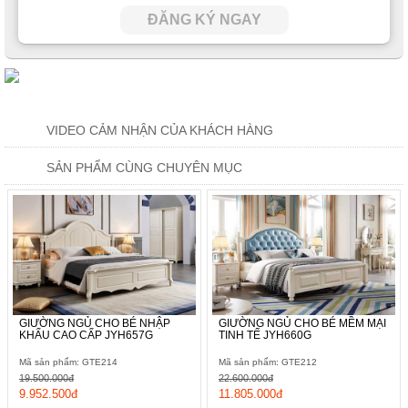
ĐĂNG KÝ NGAY
VIDEO CẢM NHẬN CỦA KHÁCH HÀNG
SẢN PHẨM CÙNG CHUYÊN MỤC
Hai kích thước tiêu chuẩn mà nhà sản xuất thiết kế cho giường
ngủ này là
215*175*137.5cm và
215*195*137.5cm nó rất
thông dụng trên thị trường và, cho phép bạn chọn lựa được các
bộ chăn ga gối đệm nhanh chóng hơn.
GIƯỜNG NGỦ CHO BÉ NHẬP
GIƯỜNG NGỦ CHO BÉ MỀM MẠI
KHẨU CAO CẤP JYH657G
TINH TẾ JYH660G
Mã sản phẩm: GTE214
Mã sản phẩm: GTE212
19.500.000đ
22.600.000đ
9.952.500đ
11.805.000đ