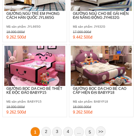
GIƯỜNG NGỦ TRẺ EM PHONG
GIƯỜNG NGỦ CHO BÉ GÁI HIỆN
CÁCH HÀN QUỐC JYL665G
ĐẠI NĂNG ĐỘNG JYH632G
Mã sản phẩm: JYL665G
Mã sản phẩm: JY632G
18.000.000đ
17.000.000đ
9.262.500đ
9.442.500đ
GIƯỜNG BỌC DA CHO BÉ THIẾT
GIƯỜNG BỌC DA CHO BÉ CAO
KẾ ĐỘC ĐÁO BABYP15
CẤP HIỆN ĐẠI BABYP18
Mã sản phẩm: BABYP15
Mã sản phẩm: BABYP18
18.000.000đ
18.000.000đ
9.262.500đ
9.262.500đ
2
3
4
>>
1
...
5