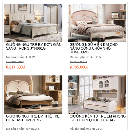
GIƯỜNG NGỦ TRẺ EM ĐƠN GIẢN
GIƯỜNG NGỦ HIỆN ĐẠI CHO
SANG TRỌNG JYH661G
NÀNG CÔNG CHÚA NHỎ
HHML302G
Mã sản phẩm: GTE210
Mã sản phẩm: GTE165
16.000.000đ
18.300.000đ
8.617.500đ
9.705.000đ
GIƯỜNG NGỦ TRẺ EM THIẾT KẾ
GIƯỜNG KÈM TỦ TRẺ EM PHONG
HIỆN ĐẠI HHML307G
CÁCH HÀN QUỐC JYB-16G
Mã sản phẩm: GNTE145
Mã sản phẩm: JYB-16G