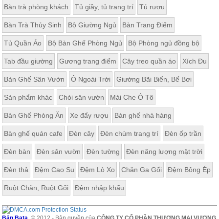
Bàn trà phòng khách
Tủ giầy, tủ trang trí
Tủ rượu
Bàn Trà Thủy Sinh
Bộ Giường Ngủ
Bàn Trang Điểm
Tủ Quần Áo
Bộ Bàn Ghế Phòng Ngủ
Bộ Phòng ngủ đồng bộ
Tab đầu giường
Gương trang điểm
Cây treo quần áo
Xích Đu
Bàn Ghế Sân Vườn
Ô Ngoài Trời
Giường Bãi Biển, Bể Bơi
Sản phẩm khác
Chòi sân vườn
Mái Che Ô Tô
Bàn Ghế Phòng Ăn
Xe đẩy rượu
Bàn ghế nhà hàng
Bàn ghế quán cafe
Đèn cây
Đèn chùm trang trí
Đèn ốp trần
Đèn bàn
Đèn sân vườn
Đèn tường
Đèn năng lượng mặt trời
Đèn thả
Đệm Cao Su
Đệm Lò Xo
Chăn Ga Gối
Đệm Bông Ép
Ruột Chăn, Ruột Gối
Đệm nhập khẩu
Bản Bata
© 2012 - Bản quyền của
CÔNG TY CỔ PHẦN THƯƠNG MẠI VƯƠNG