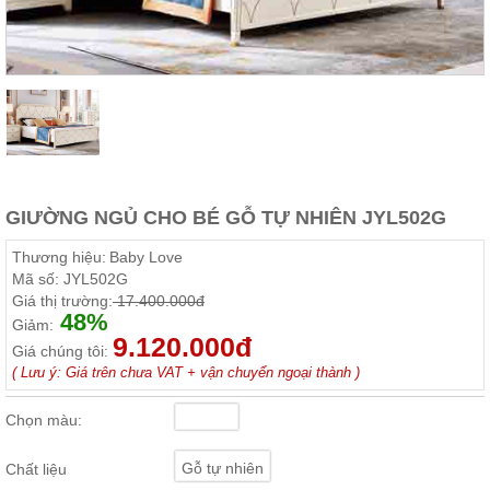
Thất
Phòng
Khách
Sofa,
tủ
rượu,
Bàn
trà...
Nội
GIƯỜNG NGỦ CHO BÉ GỖ TỰ NHIÊN JYL502G
Thất
Phòng
Thương hiệu:
Baby Love
Ngủ
Mã số:
JYL502G
Giường
Giá thị trường:
17.400.000đ
ngủ, tủ
48%
áo, bàn
Giảm:
trang
9.120.000đ
Giá chúng tôi:
điểm
( Lưu ý: Giá trên chưa VAT + vận chuyển ngoại thành )
Nội
Thất
Chọn màu:
Phòng
Ăn
Gỗ tự nhiên
Chất liệu
Bàn