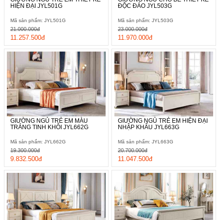
HIỆN ĐẠI JYL501G
ĐỘC ĐÁO JYL503G
Mã sản phẩm: JYL501G
Mã sản phẩm: JYL503G
21.000.000đ
23.000.000đ
11.257.500đ
11.970.000đ
GIƯỜNG NGỦ TRẺ EM MÀU
GIƯỜNG NGỦ TRẺ EM HIỆN ĐẠI
TRẮNG TINH KHÔI JYL662G
NHẬP KHẨU JYL663G
Mã sản phẩm: JYL662G
Mã sản phẩm: JYL663G
19.300.000đ
20.700.000đ
9.832.500đ
11.047.500đ