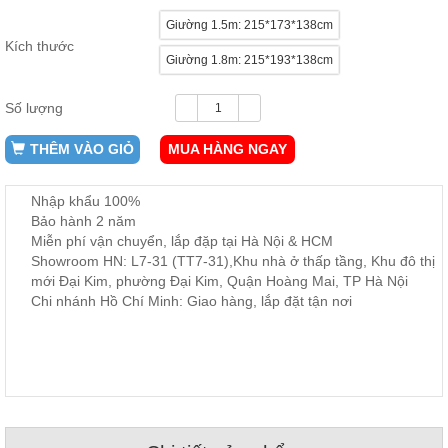
ăn,
Giường 1.5m: 215*173*138cm
ghế
ăn,
Kích thước
kệ
Giường 1.8m: 215*193*138cm
bếp
Số lượng
Nội
Thất
THÊM VÀO GIỎ
MUA HÀNG NGAY
Ban
Công,
Vườn
Nhập khẩu 100%
Bàn
Bảo hành 2 năm
ghế
Miễn phí vận chuyển, lắp đặp tại Hà Nội & HCM
ban
Showroom HN: L7-31 (TT7-31),Khu nhà ở thấp tầng, Khu đô thị
công,
xích
mới Đại Kim, phường Đại Kim, Quận Hoàng Mai, TP Hà Nội
đu,
Chi nhánh Hồ Chí Minh: Giao hàng, lắp đặt tận nơi
ghế...
Phụ
Kiện
Trang
Trí
Cây
cảnh