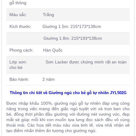
gỗ thông
Màu sắc: Trắng
Kích thước:
Giường 1.5m: 215*173*138cm
Giường 1.8m: 215*193*138cm
Phong cách: Hàn Quốc
Lớp sơn:
Sơn Lacker được chứng minh rất an toàn
cho bé
Bảo hành: 2 năm
Thông tin chi tiết về Giường ngủ cho bé gỗ tự nhiên JYL502G
Được nhập khẩu 100%, giường ngủ gỗ tự nhiên đáp ưng công
năng trong việc mang đến giấc ngủ tuyệt vời và trọn bẹn cho
bé, đồng thời phần đầu giường với đường nét vương vức, đẹp
mắt sẻ giúp mỗi khi con muốn tựa lưng đọc sách đều vô cùng
thoải mái. Các họa tiết màu nâu vừa tinh tế, vừa nhã nhặn sẽ
tạo điểm nhấn thêm ấn tượng cho giường ngủ.