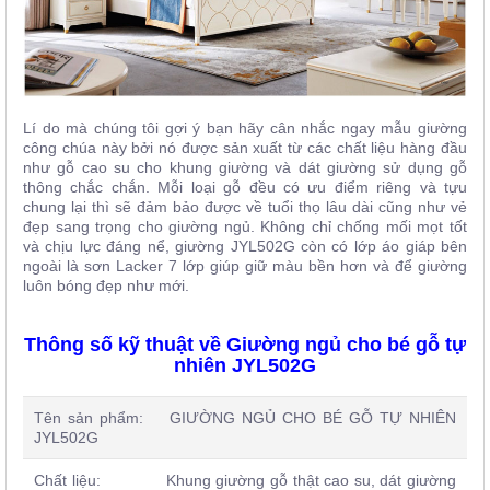
Lí do mà chúng tôi gợi ý bạn hãy cân nhắc ngay mẫu giường
công chúa này bởi nó được sản xuất từ các chất liệu hàng đầu
như gỗ cao su cho khung giường và dát giường sử dụng gỗ
thông chắc chắn. Mỗi loại gỗ đều có ưu điểm riêng và tựu
chung lại thì sẽ đảm bảo được về tuổi thọ lâu dài cũng như vẻ
đẹp sang trọng cho giường ngủ. Không chỉ chống mối mọt tốt
và chịu lực đáng nể, giường JYL502G còn có lớp áo giáp bên
ngoài là sơn Lacker 7 lớp giúp giữ màu bền hơn và để giường
luôn bóng đẹp như mới.
Thông số kỹ thuật về Giường ngủ cho bé gỗ tự
nhiên JYL502G
Tên sản phẩm:
GIƯỜNG NGỦ CHO BÉ GỖ TỰ NHIÊN
JYL502G
Chất liệu: Khung giường gỗ thật cao su, dát giường