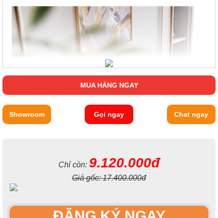
MUA HÀNG NGAY
Showroom
Gọi ngay
Chat ngay
9.120.000đ
Chỉ còn:
Giá gốc:
17.400.000đ
ĐĂNG KÝ NGAY