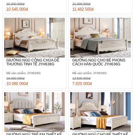
20.200.000đ
21.000.000đ
10.545.000đ
11.482.500đ
GIƯỜNG NGỦ CÔNG CHÚA DỄ
GIƯỜNG NGỦ CHO BÉ PHONG
THƯƠNG TINH TẾ JYH638G
CÁCH HÀN QUỐC JYH636G
Mã sản phẩm: JYH638G
Mã sản phẩm: JYH636G
19.000.000đ
13.500.000đ
10.080.000đ
7.020.000đ
GIƯỜNG NGỦ TRẺ EM THIẾT KẾ
GIƯỜNG NGỦ CHO BÉ THIẾT KẾ