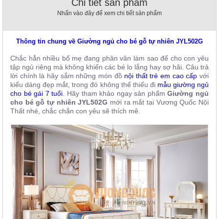
Chi tiết sản phẩm
, đồ
Nhấn vào đây để xem chi tiết sản phẩm
trang
trí
Nội
Thông tin chung về Giường ngủ cho bé gỗ tự nhiên JYL502G
Thất
Chắc hẳn nhiều bố mẹ đang phân vân làm sao để cho con yêu
Nhà
tập ngủ riêng mà không khiến các bé lo lắng hay sợ hãi. Câu trả
Hàng
lời chính là hãy sắm những món đồ
nội thất trẻ em cao cấp
với
Nội
kiểu dáng đẹp mắt, trong đó không thể thiếu đi
mẫu giường ngủ
Thất
cho bé gái 7 tuổi
. Hãy tham khảo ngay sản phẩm
Giường ngủ
Nhà
cho bé gỗ tự nhiên JYL502G
mới ra mắt tại Vương Quốc Nội
Hàng
Thất nhé, chắc chắn con yêu sẽ thích mê.