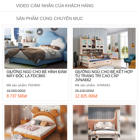
VIDEO CẢM NHẬN CỦA KHÁCH HÀNG
SẢN PHẨM CÙNG CHUYÊN MỤC
GIƯỜNG NGỦ CHO BÉ HÌNH ĐÁM
GIƯỜNG NGỦ CHO BÉ KẾT HỢP
MÂY ĐỘC LẠ FDCB60
TỦ TRANG TRÍ CAO CẤP
JVNA662
Mã sản phẩm: FDCB60
Mã sản phẩm: JVNA662
16.000.000đ
25.100.000đ
8.737.500đ
12.825.000đ