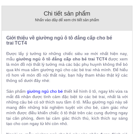
, đồ
trang
Chi tiết sản phẩm
trí
Nhấn vào đây để xem chi tiết sản phẩm
Nội
Thất
Giới thiệu về giường ngủ ô tô đẳng cấp cho bé
Nhà
trai
TCT4
Hàng
Nội
Được lấy ý tưởng từ những chiếc siêu xe mới nhất hiện nay,
Thất
mẫu
giường ngủ ô tô đẳng cấp cho bé trai
TCT4
được xem
Nhà
Hàng
là món đồ nội thất lý tưởng mà các bậc phụ huynh không thể bỏ
qua khi mua sắm giường ngủ cho các bé trai nhà mình. Để hiểu
rõ hơn về món đồ nội thất này, bạn hãy tham khảo thật kỹ các
thông số dưới đây nhé:
Sản phẩm
giường ngủ cho bé
thiết kế hình ô tô, ngay khi vừa ra
mắt đã nhận được tình cảm đặc biệt từ các bé trai, nhất là với
những cậu bé có sở thích sưu tầm ô tô. Mẫu giường ngủ này sẽ
mang đến những trải nghiệm tuyệt vời cho bé, cảm giác như
mình được điều khiển chiếc ô tô thật trên các cung đường ngay
tại căn phòng, đem lại cảm giác thích thú, kích thích sự sáng
tạo cho con ngay từ khi còn nhỏ.