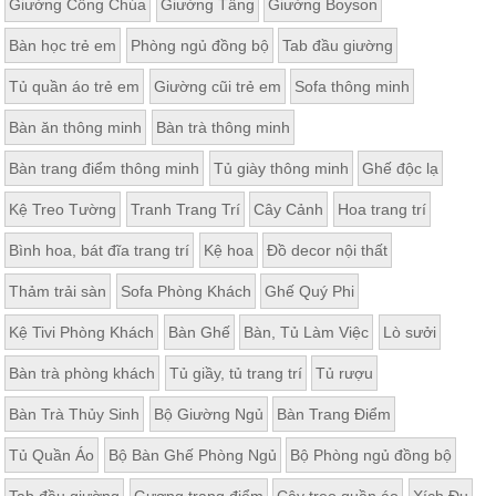
Giường Công Chúa
Giường Tầng
Giường Boyson
Bàn học trẻ em
Phòng ngủ đồng bộ
Tab đầu giường
Tủ quần áo trẻ em
Giường cũi trẻ em
Sofa thông minh
Bàn ăn thông minh
Bàn trà thông minh
Bàn trang điểm thông minh
Tủ giày thông minh
Ghế độc lạ
Kệ Treo Tường
Tranh Trang Trí
Cây Cảnh
Hoa trang trí
Bình hoa, bát đĩa trang trí
Kệ hoa
Đồ decor nội thất
Thảm trải sàn
Sofa Phòng Khách
Ghế Quý Phi
Kệ Tivi Phòng Khách
Bàn Ghế
Bàn, Tủ Làm Việc
Lò sưởi
Bàn trà phòng khách
Tủ giầy, tủ trang trí
Tủ rượu
Bàn Trà Thủy Sinh
Bộ Giường Ngủ
Bàn Trang Điểm
Tủ Quần Áo
Bộ Bàn Ghế Phòng Ngủ
Bộ Phòng ngủ đồng bộ
Tab đầu giường
Gương trang điểm
Cây treo quần áo
Xích Đu