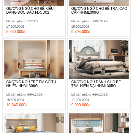
GIƯỜNG NGỦ CHO BÉ KIỂU
GIƯỜNG NGỦ CHO BÉ TRAI CAO
DÁNG ĐỘC ĐÁO FDCD02
CẤP HHML309G
Mã sản phẩm: FDCD02
Mã sản phẩm: HHML309G
17.200.000đ
18.200.000đ
8.880.000đ
9.705.000đ
GIƯỜNG NGỦ TRẺ EM GỖ TỰ
GIƯỜNG NGỦ DÀNH CHO BÉ
NHIÊN HHML306G
TRAI HIỆN ĐẠI HHML305G
Mã sản phẩm: HHML306G
Mã sản phẩm: HHML305G
19.300.000đ
17.200.000đ
10.545.000đ
9.990.000đ