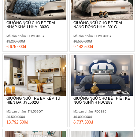
GIƯỜNG NGỦ CHO BÉ TRAI
GIƯỜNG NGỦ CHO BÉ TRAI
NHẬP KHẨU HHML303G
NĂNG ĐỘNG HHML301G
Mã sản phẩm: HHML303G
Mã sản phẩm: HHML301G
13.200.000đ
16.500.000đ
6.675.000đ
9.142.500đ
GIƯỜNG NGỦ TRẺ EM KÈM TỦ
GIƯỜNG NGỦ CHO BÉ THIẾT KẾ
HIỆN ĐẠI JYL502GT
NGỖ NGHĨNH FDCB89
Mã sản phẩm: JYL502GT
Mã sản phẩm: FDCB89
26.500.000đ
16.000.000đ
13.792.500đ
8.737.500đ