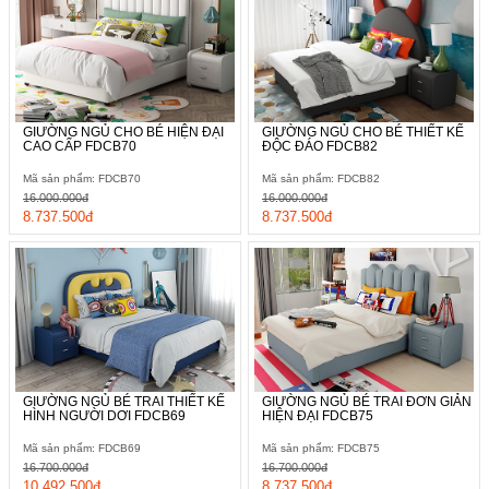
GIƯỜNG NGỦ CHO BÉ HIỆN ĐẠI
GIƯỜNG NGỦ CHO BÉ THIẾT KẾ
CAO CẤP FDCB70
ĐỘC ĐÁO FDCB82
Mã sản phẩm: FDCB70
Mã sản phẩm: FDCB82
16.000.000đ
16.000.000đ
8.737.500đ
8.737.500đ
GIƯỜNG NGỦ BÉ TRAI THIẾT KẾ
GIƯỜNG NGỦ BÉ TRAI ĐƠN GIẢN
HÌNH NGƯỜI DƠI FDCB69
HIỆN ĐẠI FDCB75
Mã sản phẩm: FDCB69
Mã sản phẩm: FDCB75
16.700.000đ
16.700.000đ
10.492.500đ
8.737.500đ