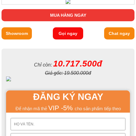
MUA HÀNG NGAY
Showroom
Gọi ngay
Chat ngay
10.717.500đ
Chỉ còn:
Giá gốc:
19.500.000đ
ĐĂNG KÝ NGAY
VIP -5%
Để nhận mã thẻ
cho sản phẩm tiếp theo