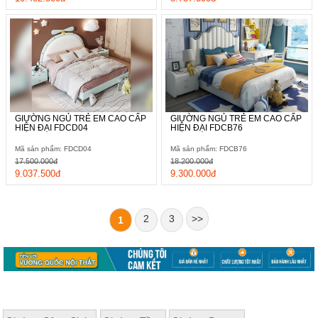
GIƯỜNG NGỦ TRẺ EM CAO CẤP
GIƯỜNG NGỦ TRẺ EM CAO CẤP
HIỆN ĐẠI FDCD04
HIỆN ĐẠI FDCB76
Mã sản phẩm: FDCD04
Mã sản phẩm: FDCB76
17.500.000đ
18.200.000đ
9.037.500đ
9.300.000đ
2
3
>>
1