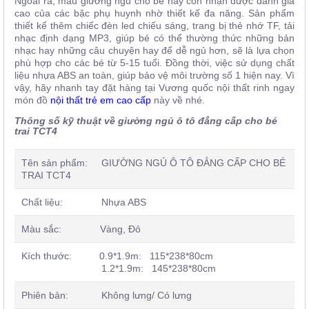
Ngoài ra, mẫu giường ngủ cho bé này còn nhận được đánh giá
cao của các bậc phụ huynh nhờ thiết kế đa năng. Sản phẩm
thiết kế thêm chiếc đèn led chiếu sáng, t
rang bị thẻ nhớ TF, tải
nhạc định dạng MP3, giúp bé có thể thường thức những bản
nhạc hay những câu chuyện hay để dễ ngủ hơn, sẽ là lựa chọn
phù hợp cho các bé từ 5-15 tuổi. Đồng thời, việc sử dụng chất
liệu nhựa ABS an toàn, giúp bảo vệ môi trường số 1 hiện nay. Vì
vậy, hãy nhanh tay đặt hàng tại Vương quốc nội thất rinh ngay
món đồ
nội thất trẻ em cao cấp
này về nhé.
Thông số kỹ thuật về giường ngủ ô tô đẳng cấp cho bé
trai TCT4
Tên sản phẩm: GIƯỜNG NGỦ Ô TÔ ĐẲNG CẤP CHO BÉ
TRAI TCT4
Chất liệu: Nhựa ABS
Màu sắc: Vàng, Đỏ
Kích thước: 0.9*1.9m: 115*238*80cm
1.2*1.9m: 145*238*80cm
Phiên bản: Không lưng/ Có lưng