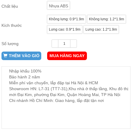
ăn,
Nhựa ABS
Chất liệu
ghế
ăn,
kệ
Không lưng: 0.9*1.9m
Không lưng: 1.2*1.9m
bếp
Kích thước
Lưng cao: 0.9*1.9m
Lưng cao: 1.2*1.9m
Nội
Thất
Số lượng
Ban
Công,
THÊM VÀO GIỎ
MUA HÀNG NGAY
Vườn
Bàn
ghế
Nhập khẩu 100%
ban
Bảo hành 2 năm
công,
xích
Miễn phí vận chuyển, lắp đặp tại Hà Nội & HCM
đu,
Showroom HN: L7-31 (TT7-31),Khu nhà ở thấp tầng, Khu đô thị
ghế...
mới Đại Kim, phường Đại Kim, Quận Hoàng Mai, TP Hà Nội
Chi nhánh Hồ Chí Minh: Giao hàng, lắp đặt tận nơi
Phụ
Kiện
Trang
Trí
Cây
cảnh