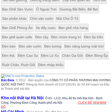
Bàn Ghế Sân Vườn
Ô Ngoài Trời
Giường Bãi Biển, Bể Bơi
Sản phẩm khác
Chòi sân vườn
Mái Che Ô Tô
Bàn Ghế Phòng Ăn
Xe đẩy rượu
Bàn ghế nhà hàng
Bàn ghế quán cafe
Đèn cây
Đèn chùm trang trí
Đèn ốp trần
Đèn bàn
Đèn sân vườn
Đèn tường
Đèn năng lượng mặt trời
Đèn thả
Đệm Cao Su
Đệm Lò Xo
Chăn Ga Gối
Đệm Bông Ép
Ruột Chăn, Ruột Gối
Đệm nhập khẩu
Bản Bata
© 2012 - Bản quyền của
CÔNG TY CỔ PHẦN THƯƠNG MẠI VƯƠNG
QUỐC NỘI THẤT
. Đăng ký Kinh doanh số 0107105291 do Sở Kế hoạch và Đầu
tư Thành phố Hà Nội.
Kho nội thất tại Hà Nội
:
Ô 63 - Lô D, Khu đô thị mới Đại Kim - Định
Công, Phường Định Công, thành phố Hà Nội
CLICK ĐỂ XEM BẢN
ĐỒ
Hồ Chí Minh
Giao hàng, lắp đặt tận nơi