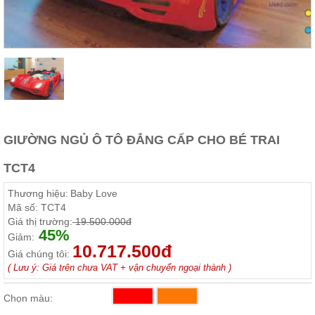
Thất
Phòng
Khách
Sofa,
tủ
rượu,
Bàn
trà...
Nội
GIƯỜNG NGỦ Ô TÔ ĐẲNG CẤP CHO BÉ TRAI
Thất
Phòng
TCT4
Ngủ
Giường
Thương hiệu:
Baby Love
ngủ, tủ
áo, bàn
Mã số:
TCT4
trang
Giá thị trường:
19.500.000đ
điểm
45%
Giảm:
10.717.500đ
Nội
Giá chúng tôi:
( Lưu ý: Giá trên chưa VAT + vận chuyển ngoại thành )
Thất
Phòng
Chọn màu:
Ăn
Bàn