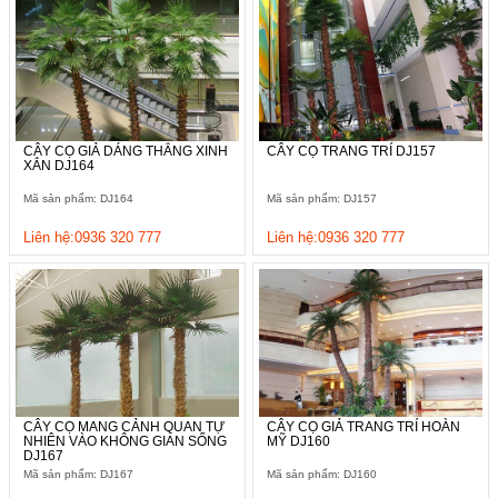
CÂY CỌ GIẢ DÁNG THẲNG XINH
CÂY CỌ TRANG TRÍ DJ157
XẮN DJ164
Mã sản phẩm: DJ164
Mã sản phẩm: DJ157
Liên hệ:0936 320 777
Liên hệ:0936 320 777
CÂY CỌ MANG CẢNH QUAN TỰ
CÂY CỌ GIẢ TRANG TRÍ HOÀN
NHIÊN VÀO KHÔNG GIAN SỐNG
MỸ DJ160
DJ167
Mã sản phẩm: DJ167
Mã sản phẩm: DJ160