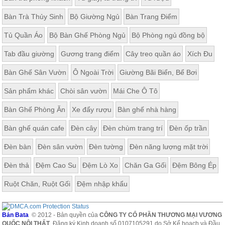
Bàn Trà Thủy Sinh
Bộ Giường Ngủ
Bàn Trang Điểm
Tủ Quần Áo
Bộ Bàn Ghế Phòng Ngủ
Bộ Phòng ngủ đồng bộ
Tab đầu giường
Gương trang điểm
Cây treo quần áo
Xích Đu
Bàn Ghế Sân Vườn
Ô Ngoài Trời
Giường Bãi Biển, Bể Bơi
Sản phẩm khác
Chòi sân vườn
Mái Che Ô Tô
Bàn Ghế Phòng Ăn
Xe đẩy rượu
Bàn ghế nhà hàng
Bàn ghế quán cafe
Đèn cây
Đèn chùm trang trí
Đèn ốp trần
Đèn bàn
Đèn sân vườn
Đèn tường
Đèn năng lượng mặt trời
Đèn thả
Đệm Cao Su
Đệm Lò Xo
Chăn Ga Gối
Đệm Bông Ép
Ruột Chăn, Ruột Gối
Đệm nhập khẩu
Bản Bata
© 2012 - Bản quyền của
CÔNG TY CỔ PHẦN THƯƠNG MẠI VƯƠNG
QUỐC NỘI THẤT
. Đăng ký Kinh doanh số 0107105291 do Sở Kế hoạch và Đầu