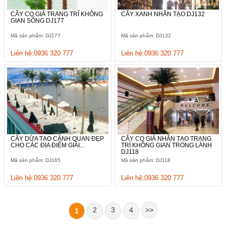
CÂY CỌ GIẢ TRANG TRÍ KHÔNG
CÂY XANH NHÂN TẠO DJ132
GIAN SỐNG DJ177
Mã sản phẩm: DJ177
Mã sản phẩm: DJ132
Liên hệ:0936 320 777
Liên hệ:0936 320 777
CÂY DỪA TẠO CẢNH QUAN ĐẸP
CÂY CỌ GIẢ NHÂN TẠO TRANG
CHO CÁC ĐỊA ĐIỂM GIẢI...
TRÍ KHÔNG GIAN TRONG LÀNH
DJ118
Mã sản phẩm: DJ165
Mã sản phẩm: DJ118
Liên hệ:0936 320 777
Liên hệ:0936 320 777
2
3
4
>>
1