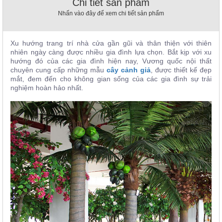
Chi tiết sản phẩm
, đồ
Nhấn vào đây để xem chi tiết sản phẩm
trang
trí
Nội
Xu hướng trang trí nhà cửa gần gũi và thân thiện với thiên
Thất
nhiên ngày càng được nhiều gia đình lựa chọn. Bắt kịp với xu
hướng đó của các gia đình hiện nay, Vương quốc nội thất
Nhà
chuyên cung cấp những mẫu
cây cảnh giả
, được thiết kế đẹp
Hàng
mắt, đem đến cho không gian sống của các gia đình sự trải
Nội
nghiệm hoàn hảo nhất.
Thất
Nhà
Hàng