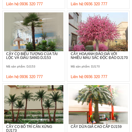
Liên hệ:0936 320 777
Liên hệ:0936 320 777
CÂY CỌ BIỂU TƯỢNG CỦA TÀI
CÂY HOA ANH ĐÀO GIẢ VỚI
LỘC VÀ GIÀU SANG DJ153
NHIỀU MÀU SẮC ĐỘC ĐÁO DJ170
Mã sản phẩm: DJ153
Mã sản phẩm: DJ170
Liên hệ:0936 320 777
Liên hệ:0936 320 777
CÂY CỌ BỐ TRÍ CÂN XỨNG
CÂY DỪA GIẢ CAO CẤP DJ159
DJ173