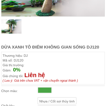
Thất
Phòng
Khách
Sofa,
tủ
rượu,
Bàn
trà...
Nội
Thất
DỪA XANH TÔ ĐIỂM KHÔNG GIAN SỐNG DJ120
Phòng
Thương hiệu:
DJ
Ngủ
Mã số:
DJ120
Giường
Giá thị trường:
ngủ, tủ
0%
áo, bàn
Giảm:
trang
Liên hệ
Giá chúng tôi:
điểm
( Lưu ý: Giá trên chưa VAT + vận chuyển ngoại thành )
Nội
Thất
Chọn màu:
Phòng
Ăn
Nhựa / Cốt sợi thủy tinh
Bàn
Chất liệu