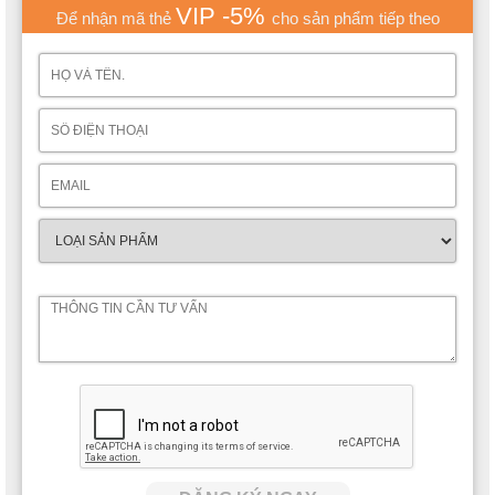
VIP -5%
Để nhận mã thẻ
cho sản phẩm tiếp theo