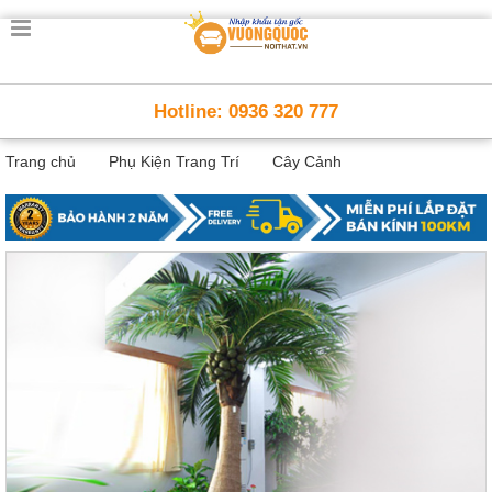
Trang
chủ
Nội
Hotline: 0936 320 777
Thất
Thông
Trang chủ
Phụ Kiện Trang Trí
Cây Cảnh
Minh
Nội
thất
thông
minh
Nội
Thất
Trẻ
Em
Giường
tầng,
bàn
học, tủ
sách
Nội