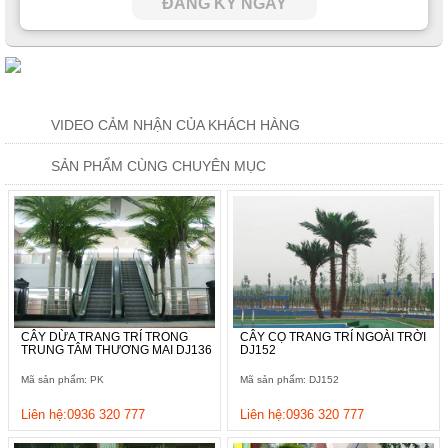
ĐĂNG KÝ NGAY
VIDEO CẢM NHẬN CỦA KHÁCH HÀNG
SẢN PHẨM CÙNG CHUYÊN MỤC
CÂY DỪA TRANG TRÍ TRONG
CÂY CỌ TRANG TRÍ NGOÀI TRỜI
TRUNG TÂM THƯƠNG MAI DJ136
DJ152
Mã sản phẩm: PK
Mã sản phẩm: DJ152
Liên hệ:0936 320 777
Liên hệ:0936 320 777