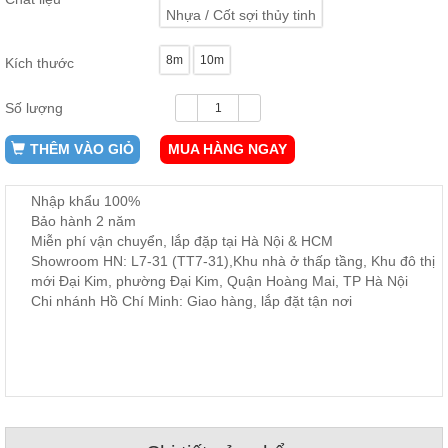
ăn,
Nhựa / Cốt sợi thủy tinh
ghế
ăn,
kệ
8m
10m
Kích thước
bếp
Số lượng
Nội
Thất
THÊM VÀO GIỎ
MUA HÀNG NGAY
Ban
Công,
Vườn
Nhập khẩu 100%
Bàn
Bảo hành 2 năm
ghế
Miễn phí vận chuyển, lắp đặp tại Hà Nội & HCM
ban
Showroom HN: L7-31 (TT7-31),Khu nhà ở thấp tầng, Khu đô thị
công,
xích
mới Đại Kim, phường Đại Kim, Quận Hoàng Mai, TP Hà Nội
đu,
Chi nhánh Hồ Chí Minh: Giao hàng, lắp đặt tận nơi
ghế...
Phụ
Kiện
Trang
Trí
Cây
cảnh