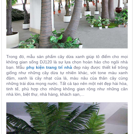
Trong đó, mẫu sản phẩm cây dừa xanh giúp tô điểm cho mọi
không gian sống
DJ120 là sự lựa chọn hoàn hảo cho ngôi nhà
bạn. Mẫu
phụ kiện trang trí nhà
đẹp này được thiết kế trông
giống như những cây dừa tự nhiên khác, với tone màu xanh
đậm, xanh lá cây nhạt của lá, màu nâu của thân cây cùng
những trái dừa mọng nước. Tất cả tạo nên một nét đẹp hài hòa,
tinh tế, phù hợp cho những không gian rộng như những căn
nhà lớn, biệt thự, nhà hàng, khách sạn,...