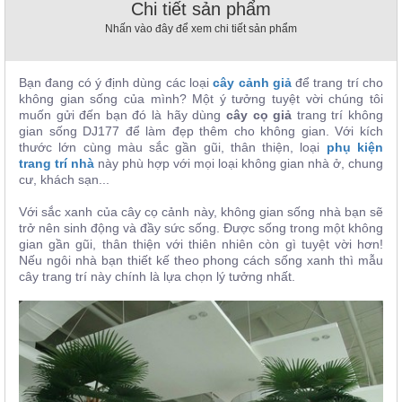
Chi tiết sản phẩm
, đồ
trang
Nhấn vào đây để xem chi tiết sản phẩm
trí
Nội
Bạn đang có ý định dùng các loại
cây cảnh giả
để trang trí cho
Thất
không gian sống của mình? Một ý tưởng tuyệt vời chúng tôi
Nhà
muốn gửi đến bạn đó là hãy dùng
cây cọ giả
trang trí không
gian sống DJ177 để làm đẹp thêm cho không gian. Với kích
Hàng
thước lớn cùng màu sắc gần gũi, thân thiện, loại
phụ kiện
Nội
trang trí nhà
này phù hợp với mọi loại không gian nhà ở, chung
Thất
Nhà
cư, khách sạn...
Hàng
Với sắc xanh của cây cọ cảnh này, không gian sống nhà bạn sẽ
trở nên sinh động và đầy sức sống. Được sống trong một không
gian gần gũi, thân thiện với thiên nhiên còn gì tuyệt vời hơn!
Nếu ngôi nhà bạn thiết kế theo phong cách sống xanh thì mẫu
cây trang trí này chính là lựa chọn lý tưởng nhất.