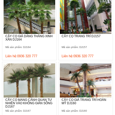
CÂY CỌ GIẢ DÁNG THẲNG XINH
CÂY CỌ TRANG TRÍ DJ157
XẮN DJ164
Mã sản phẩm: DJ164
Mã sản phẩm: DJ157
Liên hệ:0936 320 777
Liên hệ:0936 320 777
CÂY CỌ MANG CẢNH QUAN TỰ
CÂY CỌ GIẢ TRANG TRÍ HOÀN
NHIÊN VÀO KHÔNG GIAN SỐNG
MỸ DJ160
DJ167
Mã sản phẩm: DJ167
Mã sản phẩm: DJ160