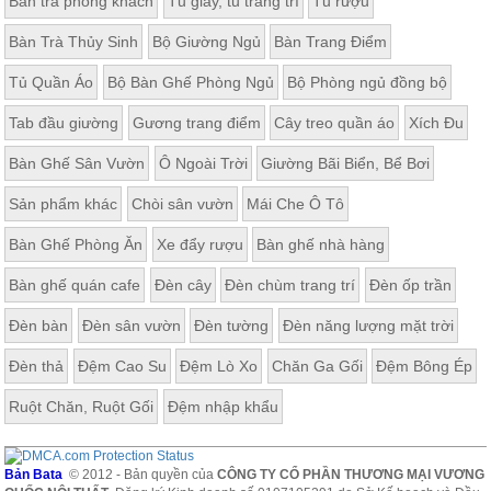
Bàn trà phòng khách
Tủ giầy, tủ trang trí
Tủ rượu
Bàn Trà Thủy Sinh
Bộ Giường Ngủ
Bàn Trang Điểm
Tủ Quần Áo
Bộ Bàn Ghế Phòng Ngủ
Bộ Phòng ngủ đồng bộ
Tab đầu giường
Gương trang điểm
Cây treo quần áo
Xích Đu
Bàn Ghế Sân Vườn
Ô Ngoài Trời
Giường Bãi Biển, Bể Bơi
Sản phẩm khác
Chòi sân vườn
Mái Che Ô Tô
Bàn Ghế Phòng Ăn
Xe đẩy rượu
Bàn ghế nhà hàng
Bàn ghế quán cafe
Đèn cây
Đèn chùm trang trí
Đèn ốp trần
Đèn bàn
Đèn sân vườn
Đèn tường
Đèn năng lượng mặt trời
Đèn thả
Đệm Cao Su
Đệm Lò Xo
Chăn Ga Gối
Đệm Bông Ép
Ruột Chăn, Ruột Gối
Đệm nhập khẩu
Bản Bata
© 2012 - Bản quyền của
CÔNG TY CỔ PHẦN THƯƠNG MẠI VƯƠNG