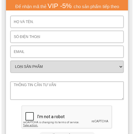
VIP -5%
Để nhận mã thẻ
cho sản phẩm tiếp theo