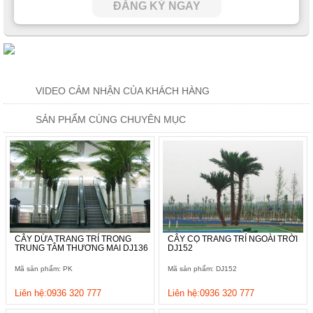
ĐĂNG KÝ NGAY
VIDEO CẢM NHẬN CỦA KHÁCH HÀNG
SẢN PHẨM CÙNG CHUYÊN MỤC
CÂY DỪA TRANG TRÍ TRONG
CÂY CỌ TRANG TRÍ NGOÀI TRỜI
TRUNG TÂM THƯƠNG MAI DJ136
DJ152
Mã sản phẩm: PK
Mã sản phẩm: DJ152
Liên hệ:0936 320 777
Liên hệ:0936 320 777