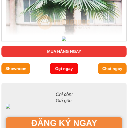
MUA HÀNG NGAY
Showroom
Gọi ngay
Chat ngay
Chỉ còn:
Giá gốc:
ĐĂNG KÝ NGAY