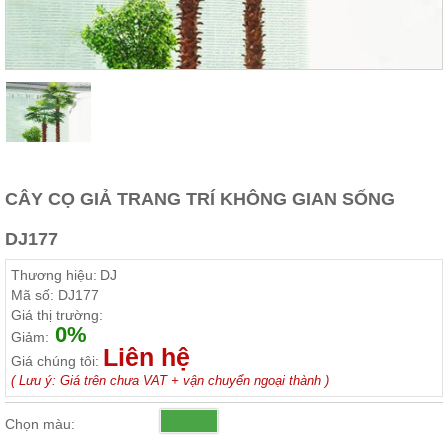
Thất
Phòng
Khách
Sofa,
tủ
rượu,
Bàn
trà...
Nội
Thất
CÂY CỌ GIẢ TRANG TRÍ KHÔNG GIAN SỐNG
Phòng
DJ177
Ngủ
Giường
Thương hiệu:
DJ
ngủ, tủ
áo, bàn
Mã số:
DJ177
trang
Giá thị trường:
điểm
0%
Giảm:
Liên hệ
Nội
Giá chúng tôi:
Thất
( Lưu ý: Giá trên chưa VAT + vận chuyển ngoại thành )
Phòng
Chọn màu:
Ăn
Bàn