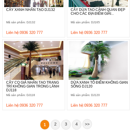
CÂY XANH NHÂN TẠO DJ132
CÂY DỪA TẠO CẢNH QUAN ĐẸP
CHO CÁC ĐỊA ĐIỂM GIẢI...
Mã sản phẩm: DJ132
Mã sản phẩm: DJ165
Liên hệ:0936 320 777
Liên hệ:0936 320 777
CÂY CỌ GIẢ NHÂN TẠO TRANG
DỪA XANH TÔ ĐIỂM KHÔNG GIAN
TRÍ KHÔNG GIAN TRONG LÀNH
SỐNG DJ120
DJ118
Mã sản phẩm: DJ118
Mã sản phẩm: DJ120
Liên hệ:0936 320 777
Liên hệ:0936 320 777
2
3
4
>>
1