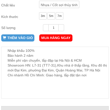
ăn,
Nhựa / Cốt sợi thủy tinh
Chất liệu
ghế
ăn,
kệ
3m
5m
7m
Kích thước
bếp
Nội
Số lượng
Thất
Ban
THÊM VÀO GIỎ
MUA HÀNG NGAY
Công,
Vườn
Nhập khẩu 100%
Bàn
Bảo hành 2 năm
ghế
Miễn phí vận chuyển, lắp đặp tại Hà Nội & HCM
ban
công,
Showroom HN: L7-31 (TT7-31),Khu nhà ở thấp tầng, Khu đô thị
xích
mới Đại Kim, phường Đại Kim, Quận Hoàng Mai, TP Hà Nội
đu,
Chi nhánh Hồ Chí Minh: Giao hàng, lắp đặt tận nơi
ghế...
Phụ
Kiện
Trang
Trí
Cây
cảnh