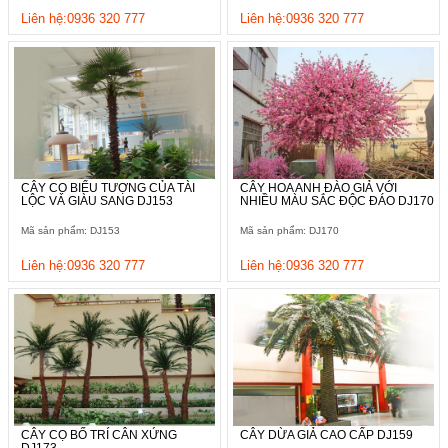
Liên hệ:0936 320 777
Liên hệ:0936 320 777
CÂY CỌ BIỂU TƯỢNG CỦA TÀI
CÂY HOA ANH ĐÀO GIẢ VỚI
LỘC VÀ GIÀU SANG DJ153
NHIỀU MÀU SẮC ĐỘC ĐÁO DJ170
Mã sản phẩm: DJ153
Mã sản phẩm: DJ170
Liên hệ:0936 320 777
Liên hệ:0936 320 777
CÂY CỌ BỐ TRÍ CÂN XỨNG
CÂY DỪA GIẢ CAO CẤP DJ159
DJ173