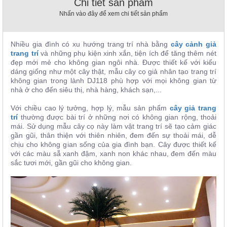
Chi tiết sản phẩm
, đồ
Nhấn vào đây để xem chi tiết sản phẩm
trang
trí
Nội
Nhiều gia đình có xu hướng trang trí nhà bằng
cây cảnh giả
Thất
trang trí
và những phụ kiện xinh xắn, tiện ích để tăng thêm nét
đẹp mới mẻ cho không gian ngôi nhà. Được thiết kế với kiểu
Nhà
dáng giống như một cây thật, mẫu cây cọ giả nhân tạo trang trí
Hàng
không gian trong lành DJ118 phù hợp với mọi không gian từ
Nội
nhà ở cho đến siêu thị, nhà hàng, khách sạn,...
Thất
Nhà
Với chiều cao lý tưởng, hợp lý, mẫu sản phẩm
cây giả trang
Hàng
trí
thường được bài trí ở những nơi có không gian rộng, thoải
mái. Sử dụng mẫu cây cọ này làm vật trang trí sẽ tạo cảm giác
gần gũi, thân thiện với thiên nhiên, đem đến sự thoải mái, dễ
chịu cho không gian sống của gia đình bạn. Cây được thiết kế
với các màu sẵ xanh đậm, xanh non khác nhau, đem đến màu
sắc tươi mới, gần gũi cho không gian.