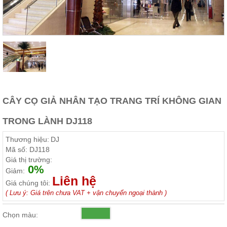
Thất
Phòng
Khách
Sofa,
tủ
rượu,
Bàn
trà...
Nội
Thất
CÂY CỌ GIẢ NHÂN TẠO TRANG TRÍ KHÔNG GIAN
Phòng
TRONG LÀNH DJ118
Ngủ
Giường
Thương hiệu:
DJ
ngủ, tủ
áo, bàn
Mã số:
DJ118
trang
Giá thị trường:
điểm
0%
Giảm:
Liên hệ
Nội
Giá chúng tôi:
Thất
( Lưu ý: Giá trên chưa VAT + vận chuyển ngoại thành )
Phòng
Chọn màu:
Ăn
Bàn