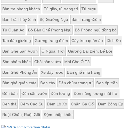
Bàn trà phòng khách
Tủ giầy, tủ trang trí
Tủ rượu
Bàn Trà Thủy Sinh
Bộ Giường Ngủ
Bàn Trang Điểm
Tủ Quần Áo
Bộ Bàn Ghế Phòng Ngủ
Bộ Phòng ngủ đồng bộ
Tab đầu giường
Gương trang điểm
Cây treo quần áo
Xích Đu
Bàn Ghế Sân Vườn
Ô Ngoài Trời
Giường Bãi Biển, Bể Bơi
Sản phẩm khác
Chòi sân vườn
Mái Che Ô Tô
Bàn Ghế Phòng Ăn
Xe đẩy rượu
Bàn ghế nhà hàng
Bàn ghế quán cafe
Đèn cây
Đèn chùm trang trí
Đèn ốp trần
Đèn bàn
Đèn sân vườn
Đèn tường
Đèn năng lượng mặt trời
Đèn thả
Đệm Cao Su
Đệm Lò Xo
Chăn Ga Gối
Đệm Bông Ép
Ruột Chăn, Ruột Gối
Đệm nhập khẩu