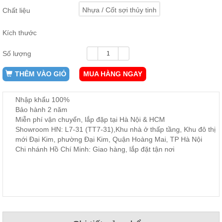
ăn,
Nhựa / Cốt sợi thủy tinh
Chất liệu
ghế
ăn,
kệ
Kích thước
bếp
Số lượng
Nội
Thất
THÊM VÀO GIỎ
MUA HÀNG NGAY
Ban
Công,
Vườn
Nhập khẩu 100%
Bàn
Bảo hành 2 năm
ghế
Miễn phí vận chuyển, lắp đặp tại Hà Nội & HCM
ban
Showroom HN: L7-31 (TT7-31),Khu nhà ở thấp tầng, Khu đô thị
công,
xích
mới Đại Kim, phường Đại Kim, Quận Hoàng Mai, TP Hà Nội
đu,
Chi nhánh Hồ Chí Minh: Giao hàng, lắp đặt tận nơi
ghế...
Phụ
Kiện
Trang
Trí
Cây
cảnh