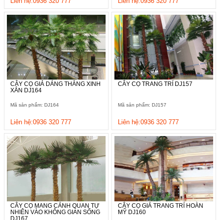
Liên hệ:0936 320 777
Liên hệ:0936 320 777
CÂY CỌ GIẢ DÁNG THẲNG XINH
CÂY CỌ TRANG TRÍ DJ157
XẮN DJ164
Mã sản phẩm: DJ164
Mã sản phẩm: DJ157
Liên hệ:0936 320 777
Liên hệ:0936 320 777
CÂY CỌ MANG CẢNH QUAN TỰ
CÂY CỌ GIẢ TRANG TRÍ HOÀN
NHIÊN VÀO KHÔNG GIAN SỐNG
MỸ DJ160
DJ167