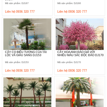
Mã sản phẩm: DJ167
Mã sản phẩm: DJ160
Liên hệ:0936 320 777
Liên hệ:0936 320 777
CÂY CỌ BIỂU TƯỢNG CỦA TÀI
CÂY HOA ANH ĐÀO GIẢ VỚI
LỘC VÀ GIÀU SANG DJ153
NHIỀU MÀU SẮC ĐỘC ĐÁO DJ170
Mã sản phẩm: DJ153
Mã sản phẩm: DJ170
Liên hệ:0936 320 777
Liên hệ:0936 320 777