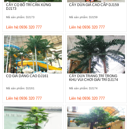
CÂY CỌ BỐ TRÍ CÂN XỨNG
CÂY DỪA GIẢ CAO CẤP DJ159
DJ173
Mã sản phẩm: DJ173
Mã sản phẩm: DJ159
Liên hệ:0936 320 777
Liên hệ:0936 320 777
CỌ GIẢ DÁNG CAO DJ161
CÂY DỪA TRANG TRÍ TRONG
KHU VUI CHƠI GIẢI TRÍ DJ174
Mã sản phẩm: DJ161
Mã sản phẩm: DJ174
Liên hệ:0936 320 777
Liên hệ:0936 320 777