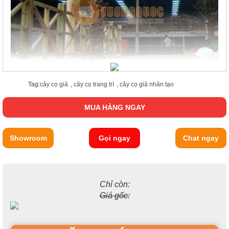
Tag:
cây cọ giả
,
cây cọ trang trí
,
cây cọ giả nhân tạo
MUA HÀNG NGAY
Showroom
Gọi ngay
Chat ngay
Chỉ còn:
Giá gốc: