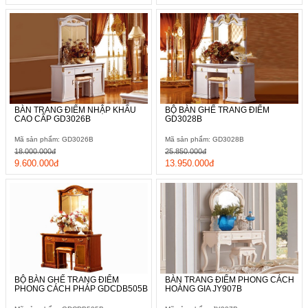
BÀN TRANG ĐIỂM NHẬP KHẨU
BỘ BÀN GHẾ TRANG ĐIỂM
CAO CẤP GD3026B
GD3028B
Mã sản phẩm: GD3026B
Mã sản phẩm: GD3028B
18.000.000đ
25.850.000đ
9.600.000đ
13.950.000đ
BỘ BÀN GHẾ TRANG ĐIỂM
BÀN TRANG ĐIỂM PHONG CÁCH
PHONG CÁCH PHÁP GDCDB505B
HOÀNG GIA JY907B