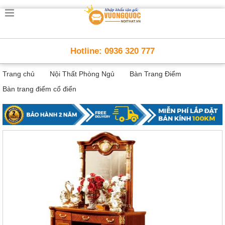
Trang
chủ
Nội
Hotline: 0936 320 777
Thất
Thông
Trang chủ
Nội Thất Phòng Ngủ
Bàn Trang Điểm
Minh
Nội
Bàn trang điểm cổ điển
thất
thông
minh
Nội
Thất
Trẻ
Em
Giường
tầng,
bàn
học, tủ
sách
Nội