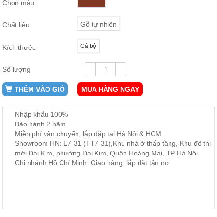
Chọn màu:
ăn,
ghế
ăn,
Gỗ tự nhiên
Chất liệu
kệ
bếp
Cả bộ
Kích thước
Nội
Thất
Số lượng
Ban
Công,
THÊM VÀO GIỎ
MUA HÀNG NGAY
Vườn
Bàn
ghế
Nhập khẩu 100%
ban
Bảo hành 2 năm
công,
Miễn phí vận chuyển, lắp đặp tại Hà Nội & HCM
xích
đu,
Showroom HN: L7-31 (TT7-31),Khu nhà ở thấp tầng, Khu đô thị
ghế...
mới Đại Kim, phường Đại Kim, Quận Hoàng Mai, TP Hà Nội
Chi nhánh Hồ Chí Minh: Giao hàng, lắp đặt tận nơi
Phụ
Kiện
Trang
Trí
Cây
cảnh