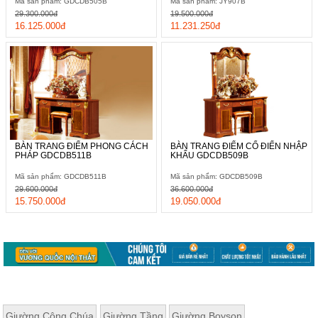
Mã sản phẩm: GDCDB505B
Mã sản phẩm: JY907B
29.300.000đ
19.500.000đ
16.125.000đ
11.231.250đ
BÀN TRANG ĐIỂM PHONG CÁCH
BÀN TRANG ĐIỂM CỔ ĐIỂN NHẬP
PHÁP GDCDB511B
KHẨU GDCDB509B
Mã sản phẩm: GDCDB511B
Mã sản phẩm: GDCDB509B
29.600.000đ
36.600.000đ
15.750.000đ
19.050.000đ
Giường Công Chúa
Giường Tầng
Giường Boyson