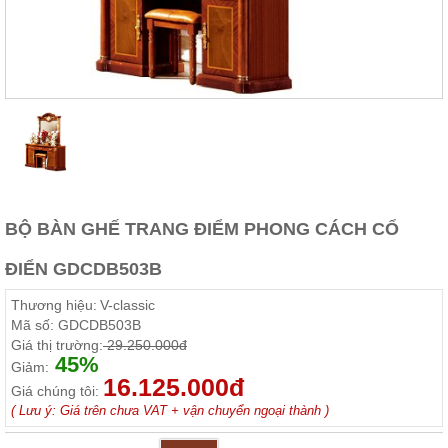
Thất
Phòng
Khách
Sofa,
tủ
rượu,
Bàn
trà...
Nội
Thất
Phòng
BỘ BÀN GHẾ TRANG ĐIỂM PHONG CÁCH CỔ
Ngủ
Giường
ĐIỂN GDCDB503B
ngủ, tủ
áo, bàn
Thương hiệu:
V-classic
trang
điểm
Mã số:
GDCDB503B
Giá thị trường:
29.250.000đ
Nội
45%
Giảm:
16.125.000đ
Thất
Giá chúng tôi:
Phòng
( Lưu ý: Giá trên chưa VAT + vận chuyển ngoại thành )
Ăn
Bàn