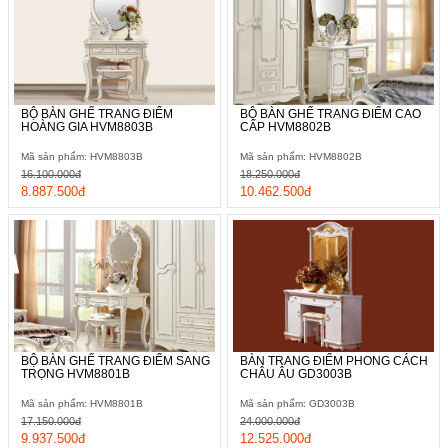
BỘ BÀN GHẾ TRANG ĐIỂM
BỘ BÀN GHẾ TRANG ĐIỂM CAO
HOÀNG GIA HVM8803B
CẤP HVM8802B
Mã sản phẩm: HVM8803B
Mã sản phẩm: HVM8802B
16.100.000đ
18.250.000đ
8.887.500đ
10.462.500đ
BỘ BÀN GHẾ TRANG ĐIỂM SANG
BÀN TRANG ĐIỂM PHONG CÁCH
TRỌNG HVM8801B
CHÂU ÂU GD3003B
Mã sản phẩm: HVM8801B
Mã sản phẩm: GD3003B
17.150.000đ
24.000.000đ
9.937.500đ
12.525.000đ