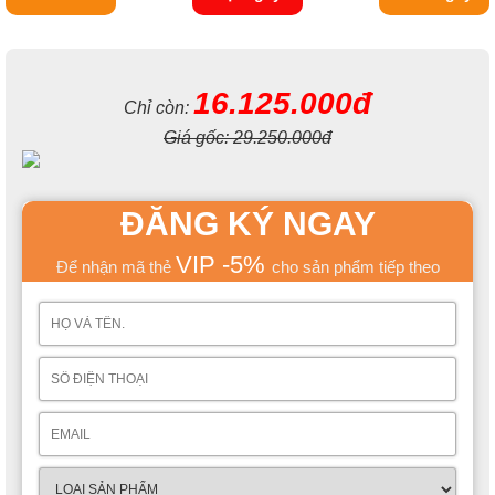
16.125.000đ
Chỉ còn:
Giá gốc:
29.250.000đ
ĐĂNG KÝ NGAY
VIP -5%
Để nhận mã thẻ
cho sản phẩm tiếp theo