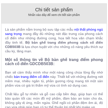
, đồ
trang
Chi tiết sản phẩm
trí
Nhấn vào đây để xem chi tiết sản phẩm
Nội
Thất
Là sản phẩm nằm trong bộ sưu tập các mẫu
nội thất phòng ngủ
Nhà
sang trọng
mang đầy đủ những nét đặc trưng của phong cách
Hàng
cổ điển như những đường cong, họa tiết hoa văn chạm khắc
Nội
đầy tinh tế,
Bộ bàn ghế trang điểm phong cách cổ điển
Thất
CDB503B
là lựa chọn tuyệt vời cho những cô nàng yêu thích sự
Nhà
cầu kỳ, lãng mạn.
Hàng
Một số thông tin về Bộ bàn ghế trang điểm phong
cách cổ điển GDCDB503B:
Bạn sẽ cảm thấy mình như một nàng công chúa lộng lẫy nhờ
chiếc
bàn trang điểm cổ điển
này. Thiết kế với những đường nét
mềm mại, nhiều ngăn tủ, phần gương rộng mang tới một sản
phẩm vừa có giá trị thẩm mỹ vừa có tính sử dụng cao.
Chất liệu gỗ tự nhiên và gỗ cao cấp bền đẹp, giúp bạn có thể
bảo quản tốt các món đồ mỹ phẩm, đảm bảo an toàn cho da,
không gây dị ứng, mẩn ngứa. Ghế ngồi có phần đệm êm ái, độ
cao vừa phải giúp bạn có tư thế thuận lợi nhất khi make up.