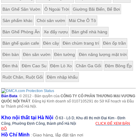
Bàn Ghế Sân Vườn
Ô Ngoài Trời
Giường Bãi Biển, Bể Bơi
Sản phẩm khác
Chòi sân vườn
Mái Che Ô Tô
Bàn Ghế Phòng Ăn
Xe đẩy rượu
Bàn ghế nhà hàng
Bàn ghế quán cafe
Đèn cây
Đèn chùm trang trí
Đèn ốp trần
Đèn bàn
Đèn sân vườn
Đèn tường
Đèn năng lượng mặt trời
Đèn thả
Đệm Cao Su
Đệm Lò Xo
Chăn Ga Gối
Đệm Bông Ép
Ruột Chăn, Ruột Gối
Đệm nhập khẩu
Bản Bata
© 2012 - Bản quyền của
CÔNG TY CỔ PHẦN THƯƠNG MẠI VƯƠNG
QUỐC NỘI THẤT
. Đăng ký Kinh doanh số 0107105291 do Sở Kế hoạch và Đầu
tư Thành phố Hà Nội.
Kho nội thất tại Hà Nội
:
Ô 63 - Lô D, Khu đô thị mới Đại Kim - Định
Công, Phường Định Công, thành phố Hà Nội
CLICK ĐỂ XEM BẢN
ĐỒ
Hồ Chí Minh
Giao hàng, lắp đặt tận nơi
: