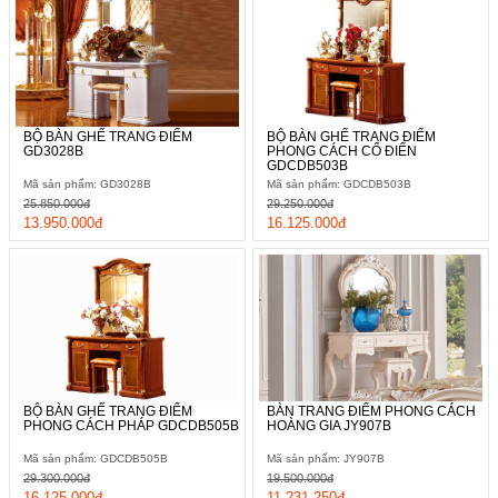
BỘ BÀN GHẾ TRANG ĐIỂM
BỘ BÀN GHẾ TRANG ĐIỂM
GD3028B
PHONG CÁCH CỔ ĐIỂN
GDCDB503B
Mã sản phẩm: GD3028B
Mã sản phẩm: GDCDB503B
25.850.000đ
29.250.000đ
13.950.000đ
16.125.000đ
BỘ BÀN GHẾ TRANG ĐIỂM
BÀN TRANG ĐIỂM PHONG CÁCH
PHONG CÁCH PHÁP GDCDB505B
HOÀNG GIA JY907B
Mã sản phẩm: GDCDB505B
Mã sản phẩm: JY907B
29.300.000đ
19.500.000đ
16.125.000đ
11.231.250đ