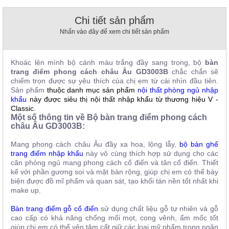
, đồ
trang
Chi tiết sản phẩm
trí
Nhấn vào đây để xem chi tiết sản phẩm
Nội
Thất
Khoác lên mình bộ cánh màu trắng đầy sang trọng, bộ
bàn
Nhà
trang điểm phong cách châu Âu GD3003B
chắc chắn sẽ
Hàng
chiếm trọn được sự yêu thích của chị em từ cái nhìn đầu tiên.
Nội
Sản phẩm
thuộc danh mục sản phẩm
nội thất phòng ngủ nhập
Thất
khẩu
này được siêu thị nội thất nhập khẩu từ thương hiệu V -
Nhà
Classic.
Hàng
Một số thông tin về Bộ bàn trang điểm phong cách
châu Âu GD3003B:
Mang phong cách châu Âu đầy xa hoa, lộng lẫy,
bộ bàn ghế
trang điểm nhập khẩu
này vô cùng thích hợp sử dụng cho các
căn phòng ngủ mang phong cách cổ điển và tân cổ điển. Thiết
kế với phần gương soi và mặt bàn rộng, giúp chị em có thể bày
biện được đồ mĩ phẩm và quan sát, tạo khối tán nền tốt nhất khi
make up.
Bàn trang điểm gỗ cổ điển
sử dụng chất liệu gỗ tự nhiên và gỗ
cao cấp có khả năng chống mối mọt, cong vênh, ẩm mốc tốt
giúp chị em có thể yên tâm cất giữ các loại mỹ phẩm trong ngăn