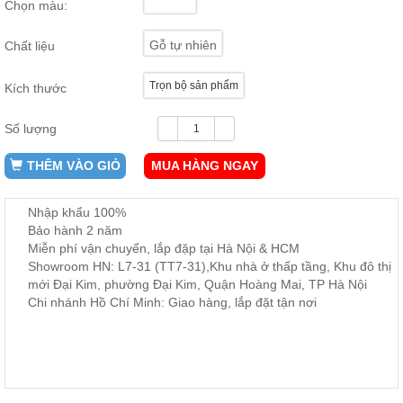
Chọn màu:
ăn,
ghế
ăn,
Gỗ tự nhiên
Chất liệu
kệ
bếp
Trọn bộ sản phẩm
Kích thước
Nội
Thất
Số lượng
Ban
Công,
THÊM VÀO GIỎ
MUA HÀNG NGAY
Vườn
Bàn
ghế
Nhập khẩu 100%
ban
Bảo hành 2 năm
công,
Miễn phí vận chuyển, lắp đặp tại Hà Nội & HCM
xích
đu,
Showroom HN: L7-31 (TT7-31),Khu nhà ở thấp tầng, Khu đô thị
ghế...
mới Đại Kim, phường Đại Kim, Quận Hoàng Mai, TP Hà Nội
Chi nhánh Hồ Chí Minh: Giao hàng, lắp đặt tận nơi
Phụ
Kiện
Trang
Trí
Cây
cảnh