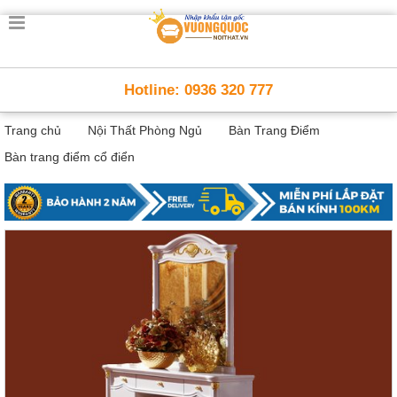
Trang
chủ
Nội
Hotline: 0936 320 777
Thất
Thông
Trang chủ
Nội Thất Phòng Ngủ
Bàn Trang Điểm
Minh
Nội
Bàn trang điểm cổ điển
thất
thông
minh
Nội
Thất
Trẻ
Em
Giường
tầng,
bàn
học, tủ
sách
Nội