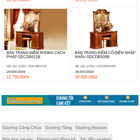
BÀN TRANG ĐIỂM PHONG CÁCH
BÀN TRANG ĐIỂM CỔ ĐIỂN NHẬP
PHÁP GDCDB511B
KHẨU GDCDB509B
Mã sản phẩm: GDCDB511B
Mã sản phẩm: GDCDB509B
29.600.000đ
36.600.000đ
15.750.000đ
19.050.000đ
Giường Công Chúa
Giường Tầng
Giường Boyson
Bàn học trẻ em
Phòng ngủ đồng bộ
Tab đầu giường