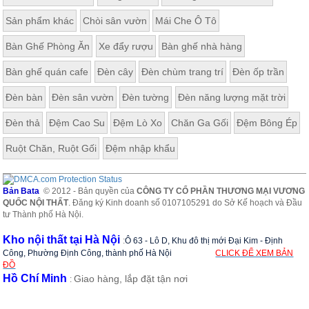
Sản phẩm khác
Chòi sân vườn
Mái Che Ô Tô
Bàn Ghế Phòng Ăn
Xe đẩy rượu
Bàn ghế nhà hàng
Bàn ghế quán cafe
Đèn cây
Đèn chùm trang trí
Đèn ốp trần
Đèn bàn
Đèn sân vườn
Đèn tường
Đèn năng lượng mặt trời
Đèn thả
Đệm Cao Su
Đệm Lò Xo
Chăn Ga Gối
Đệm Bông Ép
Ruột Chăn, Ruột Gối
Đệm nhập khẩu
Bản Bata
© 2012 - Bản quyền của
CÔNG TY CỔ PHẦN THƯƠNG MẠI VƯƠNG
QUỐC NỘI THẤT
. Đăng ký Kinh doanh số 0107105291 do Sở Kế hoạch và Đầu
tư Thành phố Hà Nội.
Kho nội thất tại Hà Nội
:
Ô 63 - Lô D, Khu đô thị mới Đại Kim - Định
Công, Phường Định Công, thành phố Hà Nội
CLICK ĐỂ XEM BẢN
ĐỒ
Hồ Chí Minh
Giao hàng, lắp đặt tận nơi
: