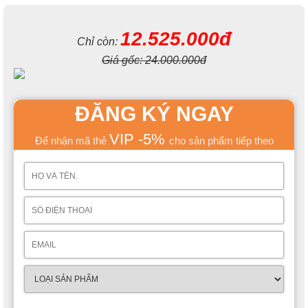
12.525.000đ
Chỉ còn:
Giá gốc:
24.000.000đ
ĐĂNG KÝ NGAY
VIP -5%
Để nhận mã thẻ
cho sản phẩm tiếp theo