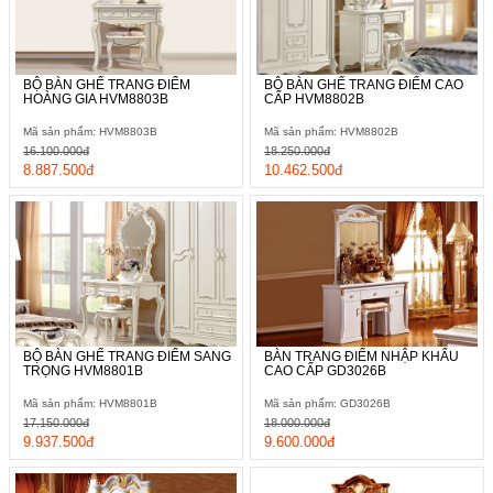
BỘ BÀN GHẾ TRANG ĐIỂM
BỘ BÀN GHẾ TRANG ĐIỂM CAO
HOÀNG GIA HVM8803B
CẤP HVM8802B
Mã sản phẩm: HVM8803B
Mã sản phẩm: HVM8802B
16.100.000đ
18.250.000đ
8.887.500đ
10.462.500đ
BỘ BÀN GHẾ TRANG ĐIỂM SANG
BÀN TRANG ĐIỂM NHẬP KHẨU
TRỌNG HVM8801B
CAO CẤP GD3026B
Mã sản phẩm: HVM8801B
Mã sản phẩm: GD3026B
17.150.000đ
18.000.000đ
9.937.500đ
9.600.000đ