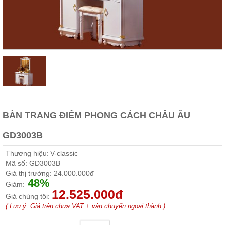
Thất
Phòng
Khách
Sofa,
tủ
rượu,
Bàn
trà...
Nội
Thất
Phòng
BÀN TRANG ĐIỂM PHONG CÁCH CHÂU ÂU
Ngủ
Giường
GD3003B
ngủ, tủ
áo, bàn
Thương hiệu:
V-classic
trang
điểm
Mã số:
GD3003B
Giá thị trường:
24.000.000đ
Nội
48%
Giảm:
12.525.000đ
Thất
Giá chúng tôi:
Phòng
( Lưu ý: Giá trên chưa VAT + vận chuyển ngoại thành )
Ăn
Bàn