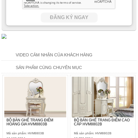
ĐĂNG KÝ NGAY
VIDEO CẢM NHẬN CỦA KHÁCH HÀNG
SẢN PHẨM CÙNG CHUYÊN MỤC
BỘ BÀN GHẾ TRANG ĐIỂM
BỘ BÀN GHẾ TRANG ĐIỂM CAO
HOÀNG GIA HVM8803B
CẤP HVM8802B
Mã sản phẩm: HVM8803B
Mã sản phẩm: HVM8802B