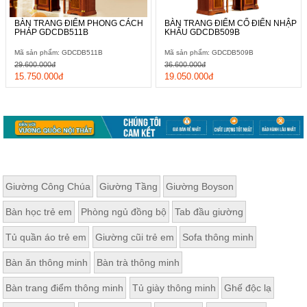
BÀN TRANG ĐIỂM PHONG CÁCH
BÀN TRANG ĐIỂM CỔ ĐIỂN NHẬP
PHÁP GDCDB511B
KHẨU GDCDB509B
Mã sản phẩm: GDCDB511B
Mã sản phẩm: GDCDB509B
29.600.000đ
36.600.000đ
15.750.000đ
19.050.000đ
Giường Công Chúa
Giường Tầng
Giường Boyson
Bàn học trẻ em
Phòng ngủ đồng bộ
Tab đầu giường
Tủ quần áo trẻ em
Giường cũi trẻ em
Sofa thông minh
Bàn ăn thông minh
Bàn trà thông minh
Bàn trang điểm thông minh
Tủ giày thông minh
Ghế độc lạ