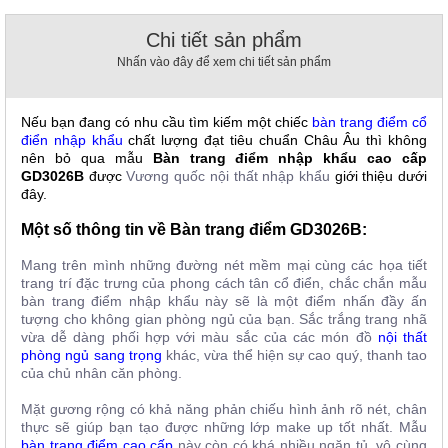
, đồ
trang
Chi tiết sản phẩm
trí
Nhấn vào đây để xem chi tiết sản phẩm
Nội
Thất
Nếu bạn đang có nhu cầu tìm kiếm một chiếc
bàn trang điểm cổ
Nhà
điển nhập khẩu
chất lượng đạt tiêu chuẩn Châu Âu thì không
Hàng
nên bỏ qua mẫu
Bàn trang điểm nhập khẩu cao cấp
Nội
GD3026B
được
Vương quốc nội thất nhập khẩu
giới thiệu dưới
Thất
đây.
Nhà
Hàng
Một số thông tin về Bàn trang điểm GD3026B:
Mang trên mình những đường nét mềm mại cùng các họa tiết
trang trí đặc trưng của phong cách tân cổ điển, chắc chắn mẫu
bàn trang điểm nhập khẩu này sẽ là một điểm nhấn đầy ấn
tượng cho không gian phòng ngủ của bạn. Sắc trắng trang nhã
vừa dễ dàng phối hợp với màu sắc của các món đồ
nội thất
phòng ngủ sang trọng
khác, vừa thể hiện sự cao quý, thanh tao
của chủ nhân căn phòng.
Mặt gương rộng có khả năng phản chiếu hình ảnh rõ nét, chân
thực sẽ giúp bạn tạo được những lớp make up tốt nhất. Mẫu
bàn trang điểm cao cấp
này còn có khá nhiều ngăn tủ, vô cùng