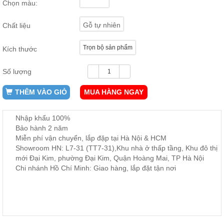
Chọn màu:
ăn,
ghế
ăn,
Gỗ tự nhiên
Chất liệu
kệ
bếp
Trọn bộ sản phẩm
Kích thước
Nội
Thất
Số lượng
Ban
Công,
THÊM VÀO GIỎ
MUA HÀNG NGAY
Vườn
Bàn
ghế
Nhập khẩu 100%
ban
Bảo hành 2 năm
công,
Miễn phí vận chuyển, lắp đặp tại Hà Nội & HCM
xích
đu,
Showroom HN: L7-31 (TT7-31),Khu nhà ở thấp tầng, Khu đô thị
ghế...
mới Đại Kim, phường Đại Kim, Quận Hoàng Mai, TP Hà Nội
Chi nhánh Hồ Chí Minh: Giao hàng, lắp đặt tận nơi
Phụ
Kiện
Trang
Trí
Cây
cảnh