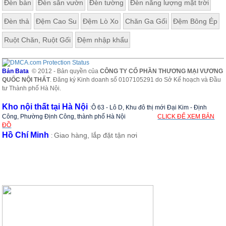
Đèn bàn
Đèn sân vườn
Đèn tường
Đèn năng lượng mặt trời
Đèn thả
Đệm Cao Su
Đệm Lò Xo
Chăn Ga Gối
Đệm Bông Ép
Ruột Chăn, Ruột Gối
Đệm nhập khẩu
Bản Bata
© 2012 - Bản quyền của
CÔNG TY CỔ PHẦN THƯƠNG MẠI VƯƠNG
QUỐC NỘI THẤT
. Đăng ký Kinh doanh số 0107105291 do Sở Kế hoạch và Đầu
tư Thành phố Hà Nội.
Kho nội thất tại Hà Nội
:
Ô 63 - Lô D, Khu đô thị mới Đại Kim - Định
Công, Phường Định Công, thành phố Hà Nội
CLICK ĐỂ XEM BẢN
ĐỒ
Hồ Chí Minh
Giao hàng, lắp đặt tận nơi
: