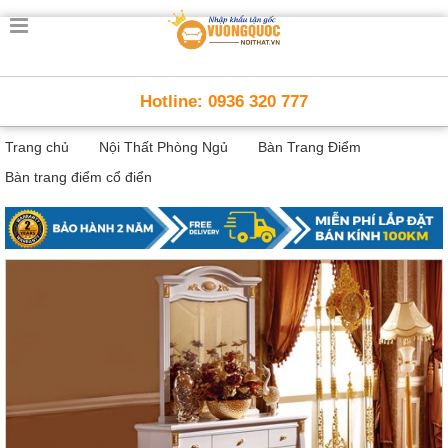
Trang
chủ
Nội
Hotline: 0936 320 777
Thất
Thông
Trang chủ
Nội Thất Phòng Ngủ
Bàn Trang Điểm
Minh
Nội
Bàn trang điểm cổ điển
thất
thông
minh
Nội
Thất
Trẻ
Em
Giường
tầng,
bàn
học, tủ
sách
Nội