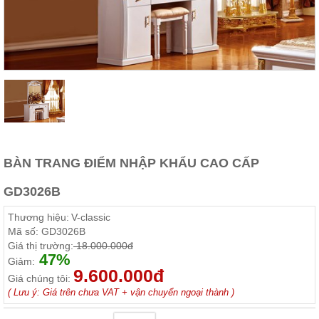
Thất
Phòng
Khách
Sofa,
tủ
rượu,
Bàn
trà...
Nội
Thất
Phòng
BÀN TRANG ĐIỂM NHẬP KHẨU CAO CẤP
Ngủ
Giường
GD3026B
ngủ, tủ
áo, bàn
Thương hiệu:
V-classic
trang
điểm
Mã số:
GD3026B
Giá thị trường:
18.000.000đ
Nội
47%
Giảm:
9.600.000đ
Thất
Giá chúng tôi:
Phòng
( Lưu ý: Giá trên chưa VAT + vận chuyển ngoại thành )
Ăn
Bàn