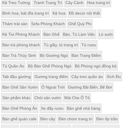
Kệ Treo Tường
Tranh Trang Trí
Cây Cảnh
Hoa trang trí
Bình hoa, bát đĩa trang trí
Kệ hoa
Đồ decor nội thất
Thảm trải sàn
Sofa Phòng Khách
Ghế Quý Phi
Kệ Tivi Phòng Khách
Bàn Ghế
Bàn, Tủ Làm Việc
Lò sưởi
Bàn trà phòng khách
Tủ giầy, tủ trang trí
Tủ rượu
Bàn Trà Thủy Sinh
Bộ Giường Ngủ
Bàn Trang Điểm
Tủ Quần Áo
Bộ Bàn Ghế Phòng Ngủ
Bộ Phòng ngủ đồng bộ
Tab đầu giường
Gương trang điểm
Cây treo quần áo
Xích Đu
Bàn Ghế Sân Vườn
Ô Ngoài Trời
Giường Bãi Biển, Bể Bơi
Sản phẩm khác
Chòi sân vườn
Mái Che Ô Tô
Bàn Ghế Phòng Ăn
Xe đẩy rượu
Bàn ghế nhà hàng
Bàn ghế quán cafe
Đèn cây
Đèn chùm trang trí
Đèn ốp trần