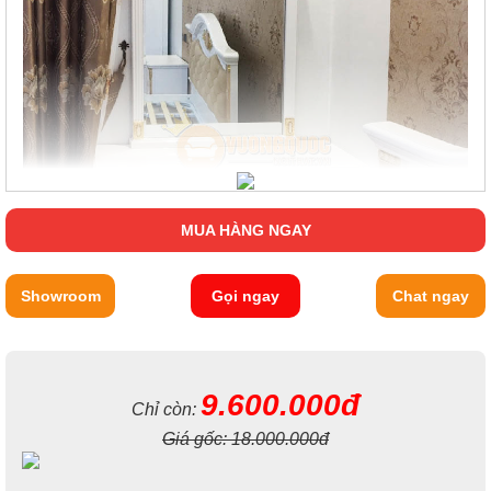
MUA HÀNG NGAY
Showroom
Gọi ngay
Chat ngay
9.600.000đ
Chỉ còn:
Giá gốc:
18.000.000đ