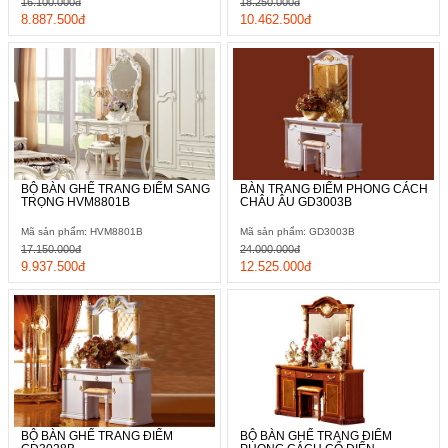
16.100.000đ
18.250.000đ
8.887.500đ
10.462.500đ
BỘ BÀN GHẾ TRANG ĐIỂM SANG
BÀN TRANG ĐIỂM PHONG CÁCH
TRỌNG HVM8801B
CHÂU ÂU GD3003B
Mã sản phẩm: HVM8801B
Mã sản phẩm: GD3003B
17.150.000đ
24.000.000đ
9.937.500đ
12.525.000đ
BỘ BÀN GHẾ TRANG ĐIỂM
BỘ BÀN GHẾ TRANG ĐIỂM