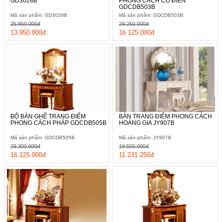
GD3028B
PHONG CÁCH CỔ ĐIỂN
GDCDB503B
Mã sản phẩm: GD3028B
Mã sản phẩm: GDCDB503B
25.850.000đ
29.250.000đ
13.950.000đ
16.125.000đ
BỘ BÀN GHẾ TRANG ĐIỂM
BÀN TRANG ĐIỂM PHONG CÁCH
PHONG CÁCH PHÁP GDCDB505B
HOÀNG GIA JY907B
Mã sản phẩm: GDCDB505B
Mã sản phẩm: JY907B
29.300.000đ
19.500.000đ
16.125.000đ
11.231.250đ