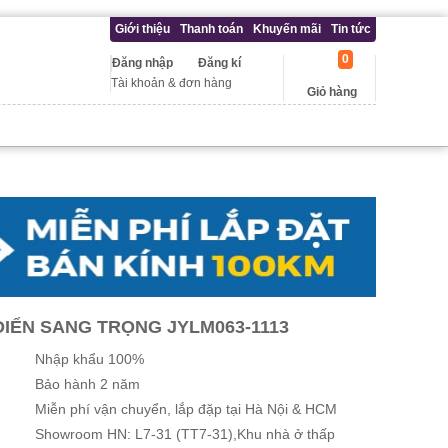
Giới thiệu
Thanh toán
Khuyến mãi
Tin tức
0
Đăng nhập
Đăng kí
Tài khoản & đơn hàng
Giỏ hàng
IỂN SANG TRỌNG JYLM063-1113
Nhập khẩu 100%
Bảo hành 2 năm
Miễn phí vận chuyển, lắp đặp tại Hà Nội & HCM
Showroom HN: L7-31 (TT7-31),Khu nhà ở thấp