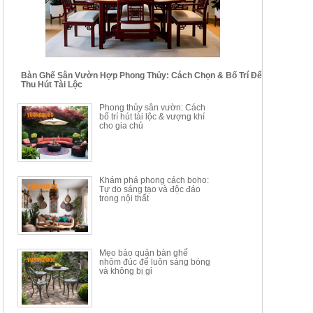
24.700.000đ
39.150.000đ
Bàn Ghế Sân Vườn Hợp Phong Thủy: Cách Chọn & Bố Trí Để
Thu Hút Tài Lộc
BỘ BÀN TRÀ GỖ PHONG
BỘ BÀN GHẾ CAFE KIỂU
Phong thủy sân vườn: Cách
CÁCH MỚI KẾT HỢP KHAY
DÁNG ĐƠN GIẢN HIỆN ĐẠI
bố trí hút tài lộc & vượng khí
NHÚNG TRÀ YDX
HOY8010
cho gia chủ
Mã sp: BT150.46
Mã sp: BBA90
17.617.500đ
9.217.500đ
34.100.000đ
16.200.000đ
Khám phá phong cách boho:
Tự do sáng tạo và độc đáo
trong nội thất
Mẹo bảo quản bàn ghế
nhôm đúc để luôn sáng bóng
BÀN GHẾ TRANG ĐIỂM
BỘ BÀN ĂN ĐẢO MẶT ĐÁ
và không bị gỉ
THÔNG MINH HIỆN ĐẠI
PHIẾN AK3699
TÍCH HỢP SẠC...
Mã sp: HH.BTD08
Mã sp: GXD160.76
6.510.000đ
19.965.000đ