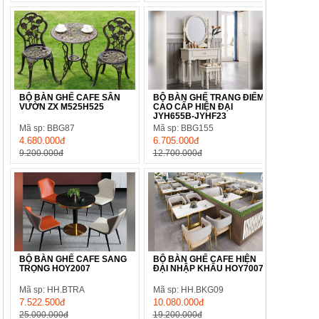
BỘ BÀN GHẾ CAFE SÂN
BỘ BÀN GHẾ TRANG ĐIỂM
VƯỜN ZX M525H525
CAO CẤP HIỆN ĐẠI
JYH655B-JYHF23
Mã sp: BBG87
Mã sp: BBG155
4.680.000đ
6.705.000đ
9.200.000đ
12.700.000đ
BỘ BÀN GHẾ CAFE SANG
BỘ BÀN GHẾ CAFE HIỆN
TRỌNG HOY2007
ĐẠI NHẬP KHẨU HOY7007
Mã sp: HH.BTRA
Mã sp: HH.BKG09
7.522.500đ
10.080.000đ
25.000.000đ
19.200.000đ