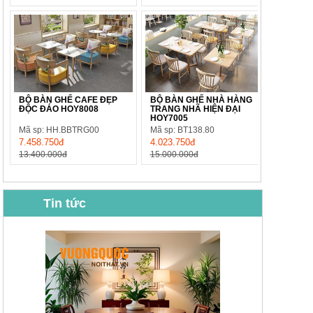
BỘ BÀN GHẾ CAFE ĐẸP
BỘ BÀN GHẾ NHÀ HÀNG
ĐỘC ĐÁO HOY8008
TRANG NHÃ HIỆN ĐẠI
HOY7005
Mã sp: HH.BBTRG00
Mã sp: BT138.80
7.458.750đ
4.023.750đ
13.400.000đ
15.000.000đ
Tin tức
BỘ BÀN GHẾ CAFE NHẬP
BỘ BÀN TRÀ GỖ TỰ NHIÊN
KHẨU CAO CẤP HOY7006
PHONG CÁCH TRUNG HOA
KIỂU MỚI...
Mã sp: BT135
Mã sp: BT138.80
14.178.750đ
20.250.000đ