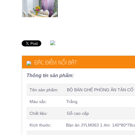
ăn,
ghế
ăn,
kệ
bếp
Nội
Thất
Ban
Công,
Vườn
ĐẶC ĐIỂM NỔI BẬT
Bàn
ghế
ban
Thông tin sản phẩm:
công,
xích
đu,
Tên sản phẩm: BỘ BÀN GHẾ PHÒNG ĂN TÂN CỔ 
ghế...
Màu sắc: Trắng
Phụ
Kiện
Chất liệu: Gỗ cao cấp
Trang
Trí
Kích thước: Bàn ăn JYLM063 1.4m: 140*80*78
Cây
cảnh