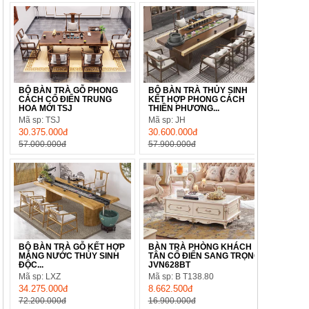
BỘ BÀN TRÀ GỖ PHONG
BỘ BÀN TRÀ THỦY SINH
CÁCH CỔ ĐIỂN TRUNG
KẾT HỢP PHONG CÁCH
HOA MỚI TSJ
THIỀN PHƯƠNG...
Mã sp: TSJ
Mã sp: JH
30.375.000đ
30.600.000đ
57.000.000đ
57.900.000đ
BỘ BÀN TRÀ GỖ KẾT HỢP
BÀN TRÀ PHÒNG KHÁCH
MÁNG NƯỚC THỦY SINH
TÂN CỔ ĐIỂN SANG TRỌNG
ĐỘC...
JVN628BT
Mã sp: LXZ
Mã sp: B T138.80
34.275.000đ
8.662.500đ
72.200.000đ
16.900.000đ