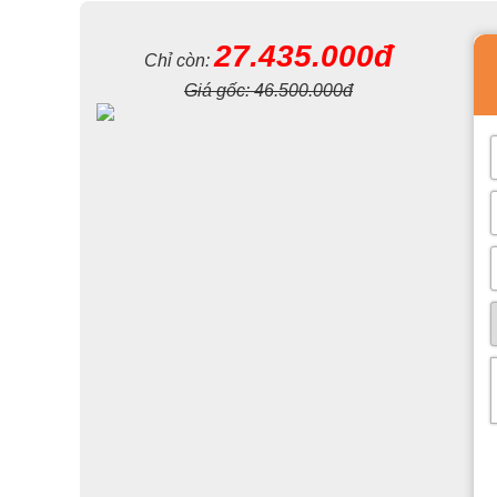
27.435.000đ
Chỉ còn:
Giá gốc:
46.500.000đ