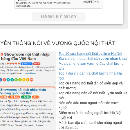
ĐĂNG KÝ NGAY
YỀN THÔNG NÓI VỀ VƯƠNG QUỐC NỘI THẤT
Top 10 cửa hàng nội thất uy tín ở Hà Nội
Địa chỉ bán ngoại thất sân vườn nhâp khẩu
Mua bàn ghế sân vườn ở đâu chất lượng
tốt?
Top 7 địa chỉ bàn trà chất lượng nhất Hà
Nội
T
op cửa hàng nội thất tân cổ điển đẹp và
chất lượng
Top cửa hàng bán đồ nội thất uy tín nhất Hà
Nội
Nên đến đâu mua ngoại thất sân vườn
đẹp?
Điểm mua ô che nắng ngoài trời Hà Nội
tuyệt vời
Mách bạn địa chỉ mua ô che nắng ngoài
trời đảm bảo