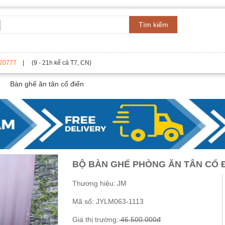
Tìm kiếm
20777
| (9 - 21h kể cả T7, CN)
Bàn ghế ăn tân cổ điển
BỘ BÀN GHẾ PHÒNG ĂN TÂN CỔ Đ
Thương hiệu:
JM
Mã số:
JYLM063-1113
Giá thị trường:
46.500.000đ