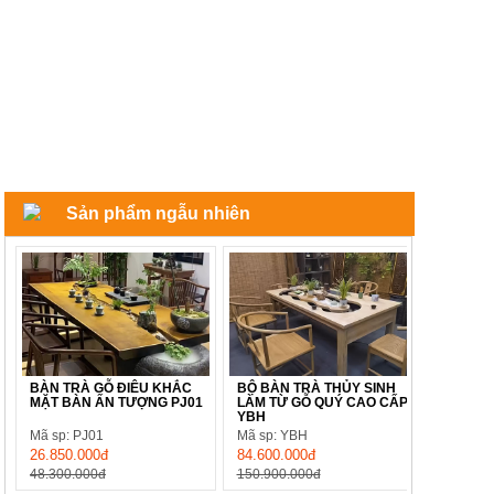
Sản phẩm ngẫu nhiên
BÀN TRÀ GỖ ĐIÊU KHẮC
BỘ BÀN TRÀ THỦY SINH
MẶT BÀN ẤN TƯỢNG PJ01
LÀM TỪ GỖ QUÝ CAO CẤP
YBH
Mã sp: PJ01
Mã sp: YBH
26.850.000đ
84.600.000đ
48.300.000đ
150.900.000đ