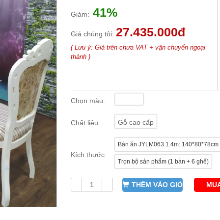
41%
Giảm:
27.435.000đ
Giá chúng tôi:
( Lưu ý: Giá trên chưa VAT + vận chuyển ngoại
thành )
Chọn màu:
Gỗ cao cấp
Chất liệu
Bàn ăn JYLM063 1.4m: 140*80*78cm
Kích thước
Trọn bộ sản phẩm (1 bàn + 6 ghế)
THÊM VÀO GIỎ
MUA