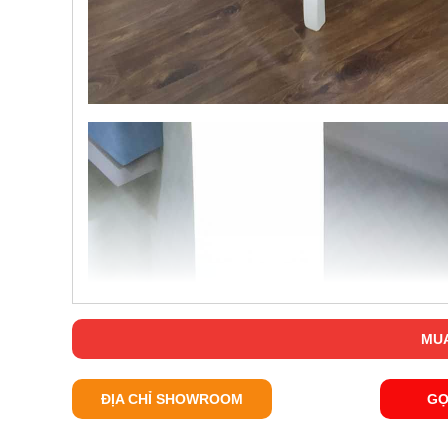
MUA
ĐỊA CHỈ SHOWROOM
GỌ