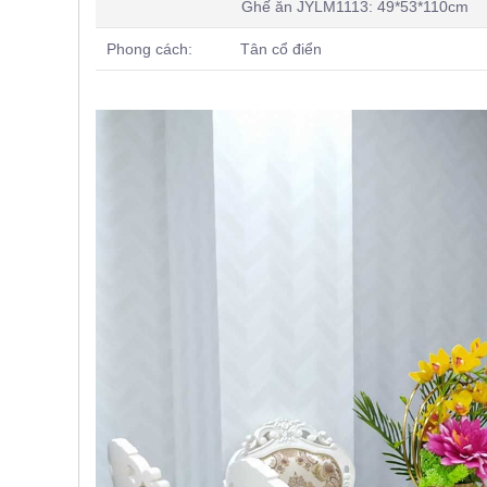
Ghế ăn JYLM1113: 49*53*110cm
, đồ
trang
trí
Phong cách: Tân cổ điển
Nội
Thất
Nhà
Hàng
Nội
Thất
Nhà
Hàng