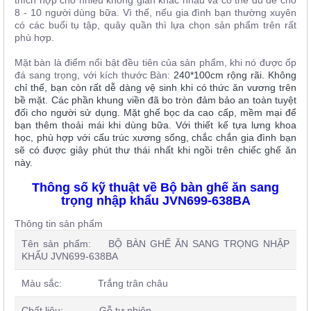
8 - 10 người dùng bữa. Vì thế, nếu gia đình bạn thường xuyên
có các buổi tụ tập, quây quần thì lựa chọn sản phẩm trên rất
phù hợp.
Mặt bàn là điểm nổi bật đều tiên của sản phẩm, khi nó được ốp
đá sang trọng, với kích thước Bàn:
240*100cm rộng rãi. Không
chỉ thế, bạn còn rất dễ dàng vệ sinh khi có thức ăn vương trên
bề mặt. Các phần khung viền đã bo tròn đảm bảo an toàn tuyệt
đối cho người sử dụng. Mặt ghế bọc da cao cấp, mềm mại để
bạn thêm thoải mái khi dùng bữa. Với thiết kế tựa lưng khoa
học, phù hợp với cấu trúc xương sống, chắc chắn gia đình bạn
sẽ có được giây phút thư thái nhất khi ngồi trên chiếc ghế ăn
này.
Thông số kỹ thuật về Bộ bàn ghế ăn sang
trọng nhập khẩu JVN699-638BA
Thông tin sản phẩm
Tên sản phẩm: BỘ BÀN GHẾ ĂN SANG TRỌNG NHẬP
KHẨU JVN699-638BA
Màu sắc: Trắng trân châu
Chất liệu: Gỗ tự nhiên