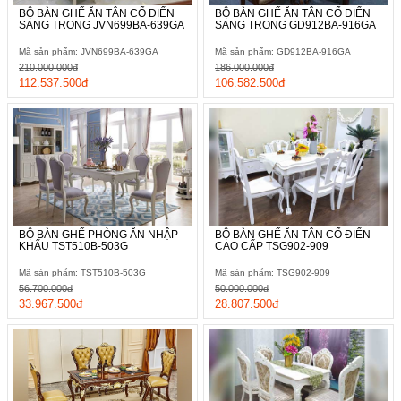
BỘ BÀN GHẾ ĂN TÂN CỔ ĐIỂN
BỘ BÀN GHẾ ĂN TÂN CỔ ĐIỂN
SANG TRỌNG JVN699BA-639GA
SANG TRỌNG GD912BA-916GA
Mã sản phẩm: JVN699BA-639GA
Mã sản phẩm: GD912BA-916GA
210.000.000đ
186.000.000đ
112.537.500đ
106.582.500đ
BỘ BÀN GHẾ PHÒNG ĂN NHẬP
BỘ BÀN GHẾ ĂN TÂN CỔ ĐIỂN
KHẨU TST510B-503G
CAO CẤP TSG902-909
Mã sản phẩm: TST510B-503G
Mã sản phẩm: TSG902-909
56.700.000đ
50.000.000đ
33.967.500đ
28.807.500đ