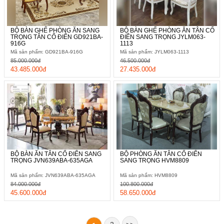
BỘ BÀN GHẾ PHÒNG ĂN SANG
BỘ BÀN GHẾ PHÒNG ĂN TÂN CỔ
TRỌNG TÂN CỔ ĐIỂN GD921BA-
ĐIỂN SANG TRỌNG JYLM063-
916G
1113
Mã sản phẩm: GD921BA-916G
Mã sản phẩm: JYLM063-1113
85.000.000đ
46.500.000đ
43.485.000đ
27.435.000đ
BỘ BÀN ĂN TÂN CỔ ĐIỂN SANG
BỘ PHÒNG ĂN TÂN CỔ ĐIỂN
TRỌNG JVN639ABA-635AGA
SANG TRỌNG HVM8809
Mã sản phẩm: JVN639ABA-635AGA
Mã sản phẩm: HVM8809
84.000.000đ
100.800.000đ
45.600.000đ
58.650.000đ