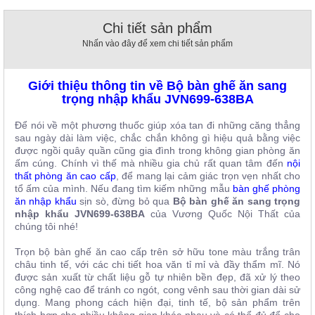
, đồ
trang
Chi tiết sản phẩm
trí
Nhấn vào đây để xem chi tiết sản phẩm
Nội
Thất
Giới thiệu thông tin về Bộ bàn ghế ăn sang
Nhà
trọng nhập khẩu JVN699-638BA
Hàng
Nội
Để nói về một phương thuốc giúp xóa tan đi những căng thẳng
Thất
sau ngày dài làm việc, chắc chắn không gì hiệu quả bằng việc
Nhà
được ngồi quây quần cũng gia đình trong không gian phòng ăn
Hàng
ấm cúng. Chính vì thế mà nhiều gia chủ rất quan tâm đến
nội
thất phòng ăn cao cấp
, để mang lại cảm giác trọn vẹn nhất cho
tổ ấm của mình. Nếu đang tìm kiếm những mẫu
bàn ghế phòng
ăn nhập khẩu
sịn sò, đừng bỏ qua
Bộ bàn ghế ăn sang trọng
nhập khẩu JVN699-638BA
của Vương Quốc Nội Thất của
chúng tôi nhé!
Trọn bộ bàn ghế ăn cao cấp trên sở hữu tone màu trắng trân
châu tinh tế, với các chi tiết hoa văn tỉ mỉ và đầy thẩm mĩ. Nó
được sản xuất từ chất liệu gỗ tự nhiên bền đẹp, đã xử lý theo
công nghệ cao để tránh co ngót, cong vênh sau thời gian dài sử
dụng. Mang phong cách hiện đại, tinh tế, bộ sản phẩm trên
thích hợp cho nhiều không gian khác nhau và có thể đủ để cho