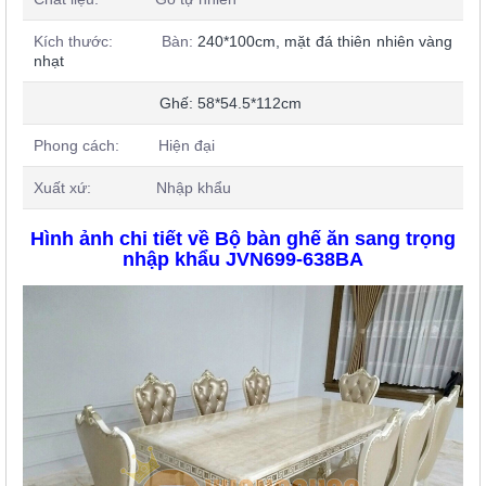
Kích thước: Bàn:
240*100cm, mặt đá thiên nhiên vàng
nhạt
Ghế: 58*54.5*112cm
Phong cách: Hiện đại
Xuất xứ: Nhập khẩu
Hình ảnh chi tiết về Bộ bàn ghế ăn sang trọng
nhập khẩu JVN699-638BA