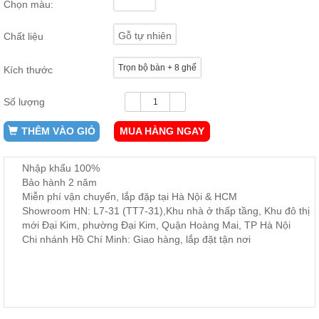
Chọn màu:
ăn,
ghế
ăn,
Gỗ tự nhiên
Chất liệu
kệ
bếp
Trọn bộ bàn + 8 ghế
Kích thước
Nội
Thất
Số lượng
Ban
Công,
THÊM VÀO GIỎ
MUA HÀNG NGAY
Vườn
Bàn
ghế
Nhập khẩu 100%
ban
Bảo hành 2 năm
công,
Miễn phí vận chuyển, lắp đặp tại Hà Nội & HCM
xích
đu,
Showroom HN: L7-31 (TT7-31),Khu nhà ở thấp tầng, Khu đô thị
ghế...
mới Đại Kim, phường Đại Kim, Quận Hoàng Mai, TP Hà Nội
Chi nhánh Hồ Chí Minh: Giao hàng, lắp đặt tận nơi
Phụ
Kiện
Trang
Trí
Cây
cảnh