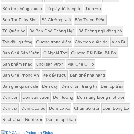
Bàn trà phòng khách
Tủ giầy, tủ trang trí
Tủ rượu
Bàn Trà Thủy Sinh
Bộ Giường Ngủ
Bàn Trang Điểm
Tủ Quần Áo
Bộ Bàn Ghế Phòng Ngủ
Bộ Phòng ngủ đồng bộ
Tab đầu giường
Gương trang điểm
Cây treo quần áo
Xích Đu
Bàn Ghế Sân Vườn
Ô Ngoài Trời
Giường Bãi Biển, Bể Bơi
Sản phẩm khác
Chòi sân vườn
Mái Che Ô Tô
Bàn Ghế Phòng Ăn
Xe đẩy rượu
Bàn ghế nhà hàng
Bàn ghế quán cafe
Đèn cây
Đèn chùm trang trí
Đèn ốp trần
Đèn bàn
Đèn sân vườn
Đèn tường
Đèn năng lượng mặt trời
Đèn thả
Đệm Cao Su
Đệm Lò Xo
Chăn Ga Gối
Đệm Bông Ép
Ruột Chăn, Ruột Gối
Đệm nhập khẩu