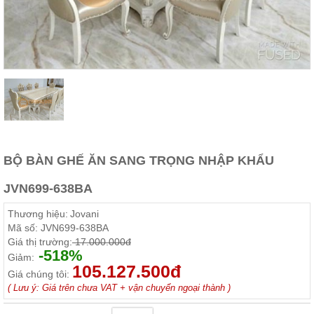
Thất
Phòng
Khách
Sofa,
tủ
rượu,
Bàn
trà...
Nội
Thất
Phòng
BỘ BÀN GHẾ ĂN SANG TRỌNG NHẬP KHẨU
Ngủ
Giường
JVN699-638BA
ngủ, tủ
áo, bàn
Thương hiệu:
Jovani
trang
điểm
Mã số:
JVN699-638BA
Giá thị trường:
17.000.000đ
Nội
-518%
Giảm:
105.127.500đ
Thất
Giá chúng tôi:
Phòng
( Lưu ý: Giá trên chưa VAT + vận chuyển ngoại thành )
Ăn
Bàn