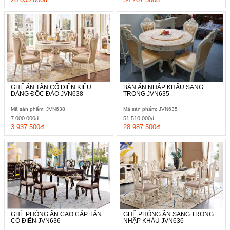
GHẾ ĂN TÂN CỔ ĐIỂN KIỂU
BÀN ĂN NHẬP KHẨU SANG
DÁNG ĐỘC ĐÁO JVN638
TRỌNG JVN635
Mã sản phẩm: JVN638
Mã sản phẩm: JVN635
7.000.000đ
51.510.000đ
3.937.500đ
28.987.500đ
GHẾ PHÒNG ĂN CAO CẤP TÂN
GHẾ PHÒNG ĂN SANG TRỌNG
CỔ ĐIỂN JVN636
NHẬP KHẨU JVN636