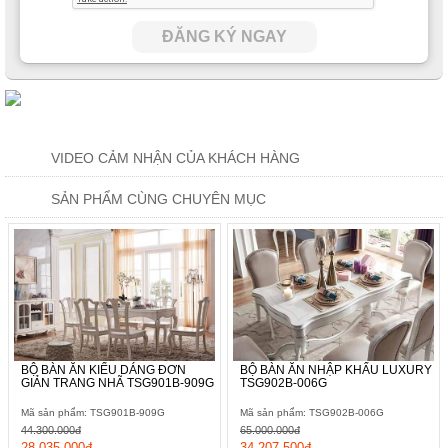
ĐĂNG KÝ NGAY
VIDEO CẢM NHẬN CỦA KHÁCH HÀNG
SẢN PHẨM CÙNG CHUYÊN MỤC
BỘ BÀN ĂN KIỂU DÁNG ĐƠN
BỘ BÀN ĂN NHẬP KHẨU LUXURY
GIẢN TRANG NHÃ TSG901B-909G
TSG902B-006G
Mã sản phẩm: TSG901B-909G
Mã sản phẩm: TSG902B-006G
44.300.000đ
65.000.000đ
28.035.000đ
34.207.500đ