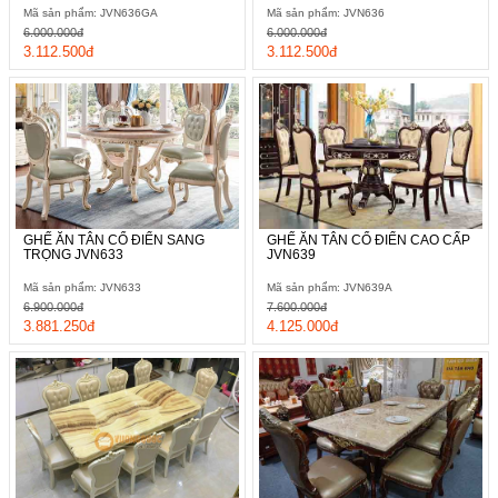
Mã sản phẩm: JVN636GA
Mã sản phẩm: JVN636
6.000.000đ
6.000.000đ
3.112.500đ
3.112.500đ
GHẾ ĂN TÂN CỔ ĐIỂN SANG
GHẾ ĂN TÂN CỔ ĐIỂN CAO CẤP
TRỌNG JVN633
JVN639
Mã sản phẩm: JVN633
Mã sản phẩm: JVN639A
6.900.000đ
7.600.000đ
3.881.250đ
4.125.000đ