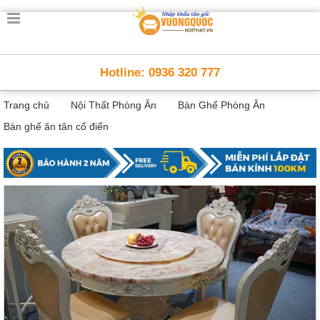
Trang
chủ
Nội
Hotline: 0936 320 777
Thất
Thông
Trang chủ
Nội Thất Phòng Ăn
Bàn Ghế Phòng Ăn
Minh
Nội
Bàn ghế ăn tân cổ điển
thất
thông
minh
Nội
Thất
Trẻ
Em
Giường
tầng,
bàn
học, tủ
sách
Nội