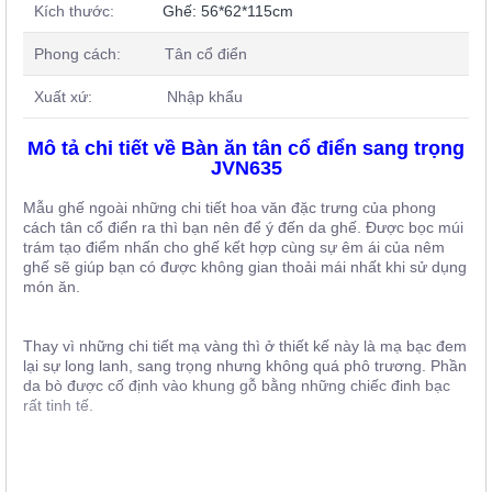
Kích thước:
Ghế: 56*62*115cm
Phong cách: Tân cổ điển
Xuất xứ: Nhập khẩu
Mô tả chi tiết về Bàn ăn tân cổ điển sang trọng
JVN635
Mẫu ghế ngoài những chi tiết hoa văn đặc trưng của phong
cách tân cổ điển ra thì bạn nên để ý đến da ghế. Được bọc múi
trám tạo điểm nhấn cho ghế kết hợp cùng sự êm ái của nêm
ghế sẽ giúp bạn có được không gian thoải mái nhất khi sử dụng
món ăn.
Thay vì những chi tiết mạ vàng thì ở thiết kế này là mạ bạc đem
lại sự long lanh, sang trọng nhưng không quá phô trương. Phần
da bò được cố định vào khung gỗ bằng những chiếc đinh bạc
rất tinh tế.