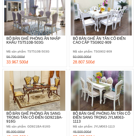
BỘ BÀN GHẾ PHÒNG ĂN NHẬP
BỘ BÀN GHẾ ĂN TÂN CỔ ĐIỂN
KHẨU TST510B-503G
CAO CẤP TSG902-909
Mã sản phẩm: TST510B-503G
Mã sản phẩm: TSG902-909
56.700.000đ
50.000.000đ
33.967.500đ
28.807.500đ
BỘ BÀN GHẾ PHÒNG ĂN SANG
BỘ BÀN GHẾ PHÒNG ĂN TÂN CỔ
TRỌNG TÂN CỔ ĐIỂN GD921BA-
ĐIỂN SANG TRỌNG JYLM063-
916G
1113
Mã sản phẩm: GD921BA-916G
Mã sản phẩm: JYLM063-1113
85.000.000đ
46.500.000đ