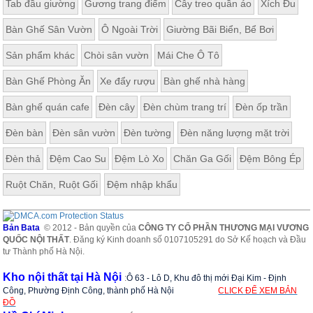
Tab đầu giường
Gương trang điểm
Cây treo quần áo
Xích Đu
Bàn Ghế Sân Vườn
Ô Ngoài Trời
Giường Bãi Biển, Bể Bơi
Sản phẩm khác
Chòi sân vườn
Mái Che Ô Tô
Bàn Ghế Phòng Ăn
Xe đẩy rượu
Bàn ghế nhà hàng
Bàn ghế quán cafe
Đèn cây
Đèn chùm trang trí
Đèn ốp trần
Đèn bàn
Đèn sân vườn
Đèn tường
Đèn năng lượng mặt trời
Đèn thả
Đệm Cao Su
Đệm Lò Xo
Chăn Ga Gối
Đệm Bông Ép
Ruột Chăn, Ruột Gối
Đệm nhập khẩu
Bản Bata
© 2012 - Bản quyền của
CÔNG TY CỔ PHẦN THƯƠNG MẠI VƯƠNG
QUỐC NỘI THẤT
. Đăng ký Kinh doanh số 0107105291 do Sở Kế hoạch và Đầu
tư Thành phố Hà Nội.
Kho nội thất tại Hà Nội
:
Ô 63 - Lô D, Khu đô thị mới Đại Kim - Định
Công, Phường Định Công, thành phố Hà Nội
CLICK ĐỂ XEM BẢN
ĐỒ