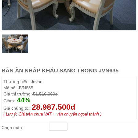
Thất
Phòng
Khách
Sofa,
tủ
rượu,
Bàn
trà...
Nội
Thất
Phòng
BÀN ĂN NHẬP KHẨU SANG TRỌNG JVN635
Ngủ
Giường
Thương hiệu:
Jovani
ngủ, tủ
Mã số:
JVN635
áo, bàn
Giá thị trường:
51.510.000đ
trang
44%
điểm
Giảm:
28.987.500đ
Giá chúng tôi:
Nội
( Lưu ý: Giá trên chưa VAT + vận chuyển ngoại thành )
Thất
Phòng
Chọn màu:
Ăn
Bàn