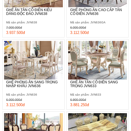
GHẾ ĂN TÂN CỔ ĐIỂN KIỂU
GHẾ PHÒNG ĂN CAO CẤP TÂN
DÁNG ĐỘC ĐÁO JVN638
CỔ ĐIỂN JVN636
Mã sản phẩm: JVN638
Mã sản phẩm: JVN636GA
7.000.000đ
6.000.000đ
3.937.500đ
3.112.500đ
GHẾ PHÒNG ĂN SANG TRỌNG
GHẾ ĂN TÂN CỔ ĐIỂN SANG
NHẬP KHẨU JVN636
TRỌNG JVN633
Mã sản phẩm: JVN636
Mã sản phẩm: JVN633
6.000.000đ
6.900.000đ
3.112.500đ
3.881.250đ