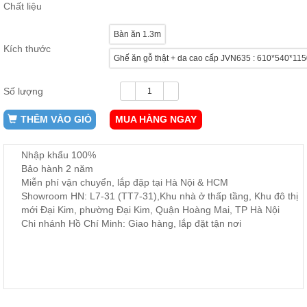
Chất liệu
ăn,
ghế
ăn,
Bàn ăn 1.3m
kệ
Kích thước
bếp
Ghế ăn gỗ thật + da cao cấp JVN635 : 610*540*1
Nội
Thất
Số lượng
Ban
THÊM VÀO GIỎ
MUA HÀNG NGAY
Công,
Vườn
Bàn
Nhập khẩu 100%
ghế
Bảo hành 2 năm
ban
công,
Miễn phí vận chuyển, lắp đặp tại Hà Nội & HCM
xích
Showroom HN: L7-31 (TT7-31),Khu nhà ở thấp tầng, Khu đô thị
đu,
mới Đại Kim, phường Đại Kim, Quận Hoàng Mai, TP Hà Nội
ghế...
Chi nhánh Hồ Chí Minh: Giao hàng, lắp đặt tận nơi
Phụ
Kiện
Trang
Trí
Cây
cảnh