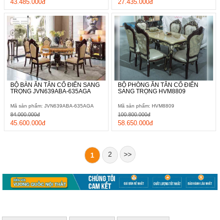
43.485.000đ
27.435.000đ
BỘ BÀN ĂN TÂN CỔ ĐIỂN SANG
BỘ PHÒNG ĂN TÂN CỔ ĐIỂN
TRỌNG JVN639ABA-635AGA
SANG TRỌNG HVM8809
Mã sản phẩm: JVN639ABA-635AGA
Mã sản phẩm: HVM8809
84.000.000đ
100.800.000đ
45.600.000đ
58.650.000đ
2
>>
1