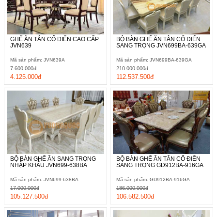
GHẾ ĂN TÂN CỔ ĐIỂN CAO CẤP
BỘ BÀN GHẾ ĂN TÂN CỔ ĐIỂN
JVN639
SANG TRỌNG JVN699BA-639GA
Mã sản phẩm: JVN639A
Mã sản phẩm: JVN699BA-639GA
7.600.000đ
210.000.000đ
4.125.000đ
112.537.500đ
BỘ BÀN GHẾ ĂN SANG TRỌNG
BỘ BÀN GHẾ ĂN TÂN CỔ ĐIỂN
NHẬP KHẨU JVN699-638BA
SANG TRỌNG GD912BA-916GA
Mã sản phẩm: JVN699-638BA
Mã sản phẩm: GD912BA-916GA
17.000.000đ
186.000.000đ
105.127.500đ
106.582.500đ