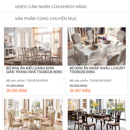
VIDEO CẢM NHẬN CỦA KHÁCH HÀNG
SẢN PHẨM CÙNG CHUYÊN MỤC
BỘ BÀN ĂN KIỂU DÁNG ĐƠN
BỘ BÀN ĂN NHẬP KHẨU LUXURY
GIẢN TRANG NHÃ TSG901B-909G
TSG902B-006G
Mã sản phẩm: TSG901B-909G
Mã sản phẩm: TSG902B-006G
44.300.000đ
65.000.000đ
28.035.000đ
34.207.500đ