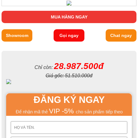
MUA HÀNG NGAY
Showroom
Gọi ngay
Chat ngay
28.987.500đ
Chỉ còn:
Giá gốc:
51.510.000đ
ĐĂNG KÝ NGAY
VIP -5%
Để nhận mã thẻ
cho sản phẩm tiếp theo