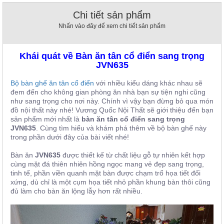
, đồ
Chi tiết sản phẩm
trang
trí
Nhấn vào đây để xem chi tiết sản phẩm
Nội
Thất
Khái quát về Bàn ăn tân cổ điển sang trọng
Nhà
JVN635
Hàng
Bộ bàn ghế ăn tân cổ điển
với nhiều kiểu dáng khác nhau sẽ
Nội
đem đến cho không gian phòng ăn nhà bạn sự tiện nghi cũng
Thất
Nhà
như sang trọng cho nơi này. Chính vì vậy bạn đừng bỏ qua món
Hàng
đồ nội thất này nhé! Vương Quốc Nội Thất sẽ giới thiệu đến bạn
sản phẩm mới nhất là
bàn ăn tân cổ điển sang trọng
JVN635
. Cùng tìm hiểu và khám phá thêm về bộ bàn ghế này
trong phần dưới đây của bài viết nhé!
Bàn ăn
JVN635
được thiết kế từ chất liệu gỗ tự nhiên kết hợp
cùng mặt đá thiên nhiên hồng ngọc mang vẻ đẹp sang trọng,
tinh tế, phần viền quanh mặt bàn được chạm trổ họa tiết đối
xứng, dù chỉ là một cụm họa tiết nhỏ phần khung bàn thôi cũng
đủ làm cho bàn ăn lộng lẫy hơn rất nhiều.