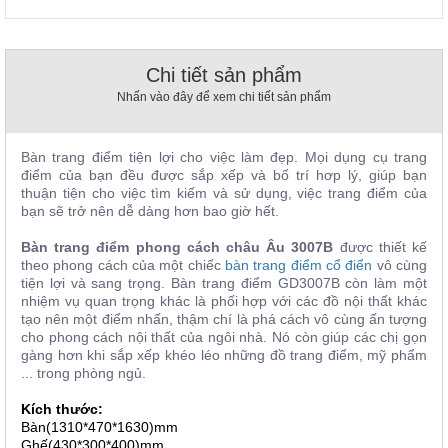
, đồ
trang
trí
Chi tiết sản phẩm
Nội
Nhấn vào đây để xem chi tiết sản phẩm
Thất
Nhà
Hàng
Bàn trang điểm tiện lợi cho việc làm đẹp. Mọi dụng cụ trang
Nội
điểm của bạn đều được sắp xếp và bố trí hơp lý, giúp bạn
Thất
thuận tiện cho việc tìm kiếm và sử dụng, việc trang điểm của
Nhà
bạn sẽ trở nên dễ dàng hơn bao giờ hết.
Hàng
Bàn trang điểm phong cách châu Âu 3007B
được thiết kế
theo phong cách của một chiếc
bàn trang điểm cổ điển
vô cùng
tiện lợi và sang trọng. Bàn trang điểm GD3007B
còn làm một
nhiệm vụ quan trọng khác là phối hợp với các đồ nội thất khác
tạo nên một điểm nhấn, thậm chí là phá cách vô cùng ấn tượng
cho phong cách nội thất của ngôi nhà. Nó còn giúp các chị gọn
gàng hơn khi sắp xếp khéo léo những đồ trang điểm, mỹ phẩm
... trong phòng ngủ.
Kích thước:
Bàn(1310*470*1630)mm
Ghế(430*300*400)mm