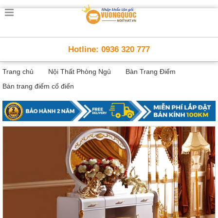
Trang
chủ
Nội
Hotline: 0936 320 777
Thất
Thông
Trang chủ
Nội Thất Phòng Ngủ
Bàn Trang Điểm
Minh
Nội
Bàn trang điểm cổ điển
thất
thông
minh
Nội
Thất
Trẻ
Em
Giường
tầng,
bàn
học, tủ
sách
Nội