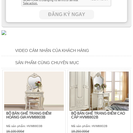
ĐĂNG KÝ NGAY
VIDEO CẢM NHẬN CỦA KHÁCH HÀNG
SẢN PHẨM CÙNG CHUYÊN MỤC
BỘ BÀN GHẾ TRANG ĐIỂM
BỘ BÀN GHẾ TRANG ĐIỂM CAO
HOÀNG GIA HVM8803B
CẤP HVM8802B
Mã sản phẩm: HVM8803B
Mã sản phẩm: HVM8802B
16.100.000đ
18.250.000đ