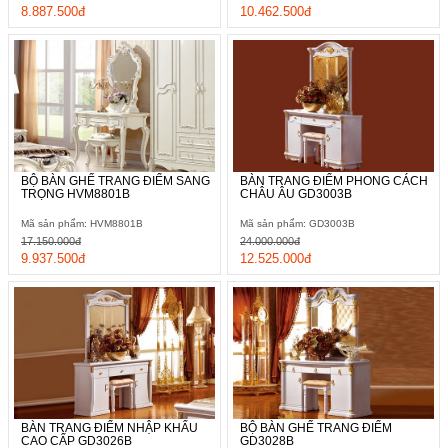
8.887.500đ
10.462.500đ
BỘ BÀN GHẾ TRANG ĐIỂM SANG
BÀN TRANG ĐIỂM PHONG CÁCH
TRỌNG HVM8801B
CHÂU ÂU GD3003B
Mã sản phẩm: HVM8801B
Mã sản phẩm: GD3003B
17.150.000đ
24.000.000đ
9.937.500đ
12.525.000đ
BÀN TRANG ĐIỂM NHẬP KHẨU
BỘ BÀN GHẾ TRANG ĐIỂM
CAO CẤP GD3026B
GD3028B