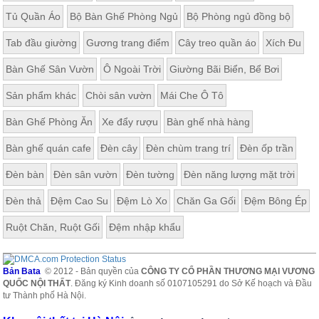
Tủ Quần Áo
Bộ Bàn Ghế Phòng Ngủ
Bộ Phòng ngủ đồng bộ
Tab đầu giường
Gương trang điểm
Cây treo quần áo
Xích Đu
Bàn Ghế Sân Vườn
Ô Ngoài Trời
Giường Bãi Biển, Bể Bơi
Sản phẩm khác
Chòi sân vườn
Mái Che Ô Tô
Bàn Ghế Phòng Ăn
Xe đẩy rượu
Bàn ghế nhà hàng
Bàn ghế quán cafe
Đèn cây
Đèn chùm trang trí
Đèn ốp trần
Đèn bàn
Đèn sân vườn
Đèn tường
Đèn năng lượng mặt trời
Đèn thả
Đệm Cao Su
Đệm Lò Xo
Chăn Ga Gối
Đệm Bông Ép
Ruột Chăn, Ruột Gối
Đệm nhập khẩu
Bản Bata
© 2012 - Bản quyền của
CÔNG TY CỔ PHẦN THƯƠNG MẠI VƯƠNG
QUỐC NỘI THẤT
. Đăng ký Kinh doanh số 0107105291 do Sở Kế hoạch và Đầu
tư Thành phố Hà Nội.