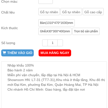
Chọn màu:
ăn,
ghế
ăn,
Gỗ tự nhiên
Gỗ tự nhiên
Gỗ cao cấp
Chất liệu
kệ
bếp
Bàn(1310*470*1630)mm
Nội
Kích thước
Ghế(430*300*400)mm
Trọn bộ sản phẩm
Thất
Ban
Công,
Số lượng
Vườn
THÊM VÀO GIỎ
MUA HÀNG NGAY
Bàn
ghế
ban
công,
Nhập khẩu 100%
xích
Bảo hành 2 năm
đu,
ghế...
Miễn phí vận chuyển, lắp đặp tại Hà Nội & HCM
Showroom HN: L7-31 (TT7-31),Khu nhà ở thấp tầng, Khu đô thị
Phụ
mới Đại Kim, phường Đại Kim, Quận Hoàng Mai, TP Hà Nội
Kiện
Chi nhánh Hồ Chí Minh: Giao hàng, lắp đặt tận nơi
Trang
Trí
Cây
cảnh