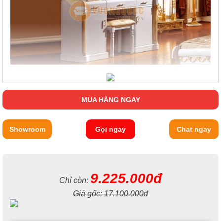
MUA HÀNG NGAY
Showroom
Gọi ngay
Chat ngay
9.225.000đ
Chỉ còn:
Giá gốc:
17.100.000đ