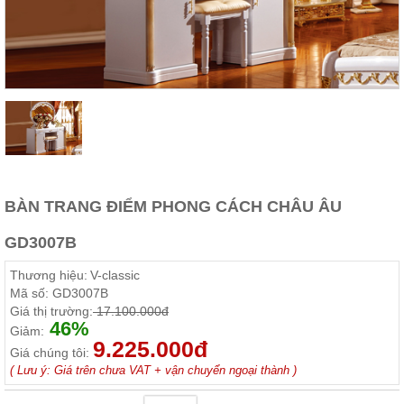
Thất
Phòng
Khách
Sofa,
tủ
rượu,
Bàn
trà...
Nội
Thất
Phòng
BÀN TRANG ĐIỂM PHONG CÁCH CHÂU ÂU
Ngủ
Giường
GD3007B
ngủ, tủ
áo, bàn
Thương hiệu:
V-classic
trang
điểm
Mã số:
GD3007B
Giá thị trường:
17.100.000đ
Nội
46%
Giảm:
9.225.000đ
Thất
Giá chúng tôi:
Phòng
( Lưu ý: Giá trên chưa VAT + vận chuyển ngoại thành )
Ăn
Bàn