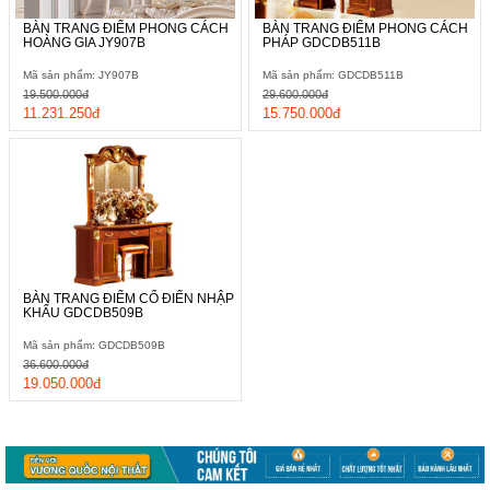
BÀN TRANG ĐIỂM PHONG CÁCH
BÀN TRANG ĐIỂM PHONG CÁCH
HOÀNG GIA JY907B
PHÁP GDCDB511B
Mã sản phẩm: JY907B
Mã sản phẩm: GDCDB511B
19.500.000đ
29.600.000đ
11.231.250đ
15.750.000đ
BÀN TRANG ĐIỂM CỔ ĐIỂN NHẬP
KHẨU GDCDB509B
Mã sản phẩm: GDCDB509B
36.600.000đ
19.050.000đ