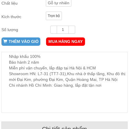
Gỗ tự nhiên
Chất liệu
ăn,
ghế
ăn,
Trọn bộ
Kích thước
kệ
bếp
Số lượng
Nội
Thất
THÊM VÀO GIỎ
MUA HÀNG NGAY
Ban
Công,
Nhập khẩu 100%
Vườn
Bảo hành 2 năm
Bàn
ghế
Miễn phí vận chuyển, lắp đặp tại Hà Nội & HCM
ban
Showroom HN: L7-31 (TT7-31),Khu nhà ở thấp tầng, Khu đô thị
công,
mới Đại Kim, phường Đại Kim, Quận Hoàng Mai, TP Hà Nội
xích
đu,
Chi nhánh Hồ Chí Minh: Giao hàng, lắp đặt tận nơi
ghế...
Phụ
Kiện
Trang
Trí
Cây
Chi tiết sản phẩm
cảnh