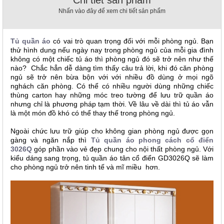
, đồ
Nhấn vào đây để xem chi tiết sản phẩm
trang
trí
Tủ quần áo
có vai trò quan trọng đối với mỗi phòng ngủ. Bạn
Nội
thử hình dung nếu ngày nay trong phòng ngủ của mỗi gia đình
Thất
không có một chiếc tủ áo thì phòng ngủ đó sẽ trở nên như thế
Nhà
nào? Chắc hẳn dễ dàng tìm thấy câu trả lời, khi đó căn phòng
Hàng
ngủ sẽ trở nên bừa bộn với với nhiều đồ dùng ở mọi ngõ
Nội
nghách căn phòng. Có thể có nhiều người dùng những chiếc
Thất
thùng carton hay những móc treo tường để lưu trữ quần áo
Nhà
nhưng chỉ là phương pháp tạm thời. Về lâu về dài thì tủ áo vẫn
Hàng
là một món đồ khó có thể thay thế trong phòng ngủ.
Ngoài chức lưu trữ giúp cho không gian phòng ngủ được gọn
gàng và ngăn nắp thì
Tủ quần áo phong cách cổ điển
3026Q
góp phần vào vẻ đẹp chung cho nội thất phòng ngủ. Với
kiểu dáng sang trọng,
tủ quần áo tân cổ điển
GD3026Q
sẽ làm
cho phòng ngủ trở nên tinh tế và mĩ miều hơn.