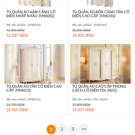
TỦ QUẦN ÁO NĂM CÁNH CỔ
TỦ QUẦN ÁO BỐN CÁNH TÂN CỔ
ĐIỂN NHẬP KHẨU JVN605Q
ĐIỂN CAO CẤP JVN616Q
Mã sản phẩm: JVN605Q
Mã sản phẩm: JVN616Q
42.000.000đ
35.000.000đ
22.837.500đ
19.425.000đ
TỦ QUẦN ÁO TÂN CỔ ĐIỂN CAO
TỦ QUẦN ÁO CAO CẤP PHONG
CẤP JVN601Q
CÁCH CỔ ĐIỂN FDL A02Q
Mã sản phẩm: JVN601Q
Mã sản phẩm: FDL A02Q
24.700.000đ
24.800.000đ
16.650.000đ
14.437.500đ
2
3
>>
1