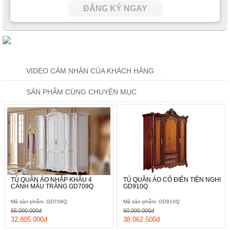
ĐĂNG KÝ NGAY
VIDEO CẢM NHẬN CỦA KHÁCH HÀNG
SẢN PHẨM CÙNG CHUYÊN MỤC
TỦ QUẦN ÁO NHẬP KHẨU 4
TỦ QUẦN ÁO CỔ ĐIỂN TIỆN NGHI
CÁNH MÀU TRẮNG GD709Q
GD910Q
Mã sản phẩm: GD709Q
Mã sản phẩm: GD910Q
65.000.000đ
60.000.000đ
32.805.000đ
38.062.500đ