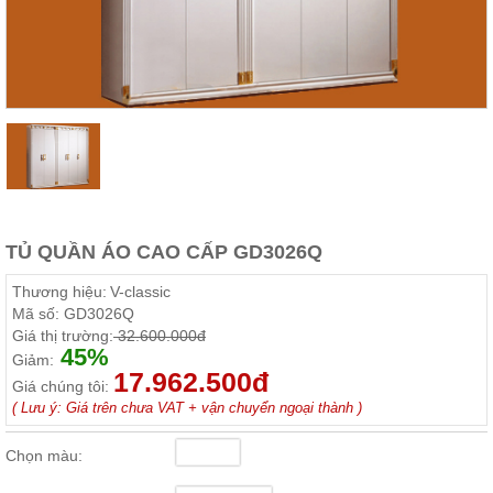
Thất
Phòng
Khách
Sofa,
tủ
rượu,
Bàn
trà...
Nội
Thất
Phòng
TỦ QUẦN ÁO CAO CẤP GD3026Q
Ngủ
Giường
Thương hiệu:
V-classic
ngủ, tủ
Mã số:
GD3026Q
áo, bàn
Giá thị trường:
32.600.000đ
trang
45%
điểm
Giảm:
17.962.500đ
Giá chúng tôi:
Nội
( Lưu ý: Giá trên chưa VAT + vận chuyển ngoại thành )
Thất
Phòng
Chọn màu:
Ăn
Bàn