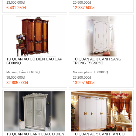
13.000.000đ
20.800.000đ
6.431.250đ
12.337.500đ
TỦ QUẦN ÁO CỔ ĐIỂN CAO CẤP
TỦ QUẦN ÁO 3 CÁNH SANG
GD909Q
TRỌNG TSG905Q
Mã sản phẩm: GD909Q
Mã sản phẩm: TSG905Q
38.000.000đ
23.200.000đ
32.805.000đ
13.297.500đ
TỦ QUẦN ÁO CÁNH LÙA CỔ ĐIỂN
TỦ QUẦN ÁO 5 CÁNH TÂN CỔ