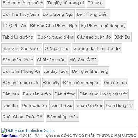
Bàn trà phòng khách
Tủ giầy, tủ trang trí
Tủ rượu
Bàn Trà Thủy Sinh
Bộ Giường Ngủ
Bàn Trang Điểm
Tủ Quần Áo
Bộ Bàn Ghế Phòng Ngủ
Bộ Phòng ngủ đồng bộ
Tab đầu giường
Gương trang điểm
Cây treo quần áo
Xích Đu
Bàn Ghế Sân Vườn
Ô Ngoài Trời
Giường Bãi Biển, Bể Bơi
Sản phẩm khác
Chòi sân vườn
Mái Che Ô Tô
Bàn Ghế Phòng Ăn
Xe đẩy rượu
Bàn ghế nhà hàng
Bàn ghế quán cafe
Đèn cây
Đèn chùm trang trí
Đèn ốp trần
Đèn bàn
Đèn sân vườn
Đèn tường
Đèn năng lượng mặt trời
Đèn thả
Đệm Cao Su
Đệm Lò Xo
Chăn Ga Gối
Đệm Bông Ép
Ruột Chăn, Ruột Gối
Đệm nhập khẩu
Bản Bata
© 2012 - Bản quyền của
CÔNG TY CỔ PHẦN THƯƠNG MẠI VƯƠNG