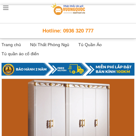
Trang
chủ
Nội
Hotline: 0936 320 777
Thất
Thông
Trang chủ
Nội Thất Phòng Ngủ
Tủ Quần Áo
Minh
Nội
Tủ quần áo cổ điển
thất
thông
minh
Nội
Thất
Trẻ
Em
Giường
tầng,
bàn
học, tủ
sách
Nội