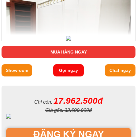
MUA HÀNG NGAY
Showroom
Gọi ngay
Chat ngay
17.962.500đ
Chỉ còn:
Giá gốc:
32.600.000đ
ĐĂNG KÝ NGAY