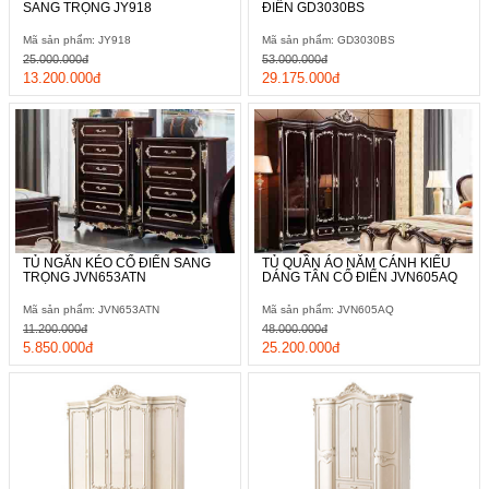
SANG TRỌNG JY918
ĐIỂN GD3030BS
Mã sản phẩm: JY918
Mã sản phẩm: GD3030BS
25.000.000đ
53.000.000đ
13.200.000đ
29.175.000đ
TỦ NGĂN KÉO CỔ ĐIỂN SANG
TỦ QUẦN ÁO NĂM CÁNH KIỂU
TRỌNG JVN653ATN
DÁNG TÂN CỔ ĐIỂN JVN605AQ
Mã sản phẩm: JVN653ATN
Mã sản phẩm: JVN605AQ
11.200.000đ
48.000.000đ
5.850.000đ
25.200.000đ