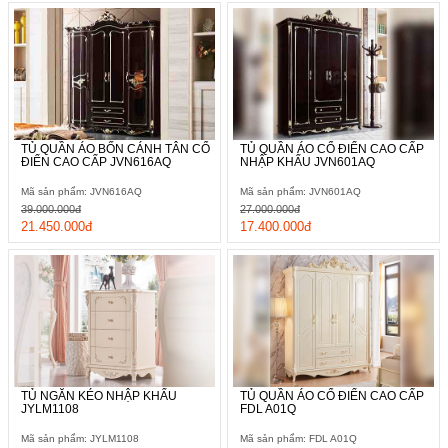
TỦ QUẦN ÁO BỐN CÁNH TÂN CỔ
TỦ QUẦN ÁO CỔ ĐIỂN CAO CẤP
ĐIỂN CAO CẤP JVN616AQ
NHẬP KHẨU JVN601AQ
Mã sản phẩm: JVN616AQ
Mã sản phẩm: JVN601AQ
39.000.000đ
27.000.000đ
21.450.000đ
17.400.000đ
TỦ NGĂN KÉO NHẬP KHẨU
TỦ QUẦN ÁO CỔ ĐIỂN CAO CẤP
JYLM1108
FDL A01Q
Mã sản phẩm: JYLM1108
Mã sản phẩm: FDL A01Q