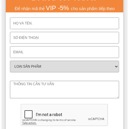
VIP -5%
Để nhận mã thẻ
cho sản phẩm tiếp theo