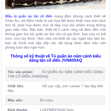
Mẫu tủ quần áo tân cổ điển
mang đậm phong cách thiết kế
Châu Âu, với điểm nhấn là các họa tiết được khắc họa một cách
tinh tế, phát huy được mọi vẻ đẹp của sản phẩm trong không
gian hiện hữu. Đặc biệt, thiết kế 5 cánh rộng rãi đem đến một
không gian lưu trữ quần áo lớn cho cả gia đình, bạn vừa có thể
móc, treo tùy thích. Hơn nữa với thiết kế các ngăn kéo tiện lợi,
bạn sẽ thoải mái sắp xếp các vật dụng khác đảm bảo căn
phòng luôn tiện nghi hơn.
Thông số kỹ thuật về Tủ quần áo năm cánh kiểu
dáng tân cổ điển JVN605AQ
Tên sản phẩm:
TỦ QUẦN ÁO NĂM CÁNH KIỂU DÁNG
TÂN CỔ ĐIỂN JVN605AQ
Chất liệu:
Gỗ cao cấp, sơn Lacker 7 lớp dày bền
đẹp
Màu sắc:
Đỏ rượu
Kích thước:
L243*W63*H242.5cm