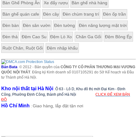
Bàn Ghế Phòng Ăn
Xe đẩy rượu
Bàn ghế nhà hàng
Bàn ghế quán cafe
Đèn cây
Đèn chùm trang trí
Đèn ốp trần
Đèn bàn
Đèn sân vườn
Đèn tường
Đèn năng lượng mặt trời
Đèn thả
Đệm Cao Su
Đệm Lò Xo
Chăn Ga Gối
Đệm Bông Ép
Ruột Chăn, Ruột Gối
Đệm nhập khẩu
Bản Bata
© 2012 - Bản quyền của
CÔNG TY CỔ PHẦN THƯƠNG MẠI VƯƠNG
QUỐC NỘI THẤT
. Đăng ký Kinh doanh số 0107105291 do Sở Kế hoạch và Đầu
tư Thành phố Hà Nội.
Kho nội thất tại Hà Nội
:
Ô 63 - Lô D, Khu đô thị mới Đại Kim - Định
Công, Phường Định Công, thành phố Hà Nội
CLICK ĐỂ XEM BẢN
ĐỒ
Hồ Chí Minh
Giao hàng, lắp đặt tận nơi
: