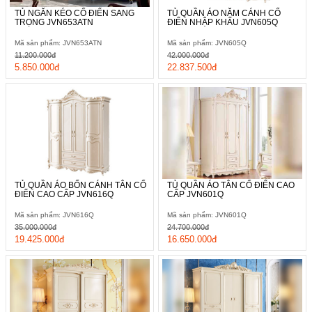
TỦ NGĂN KÉO CỔ ĐIỂN SANG
TỦ QUẦN ÁO NĂM CÁNH CỔ
TRỌNG JVN653ATN
ĐIỂN NHẬP KHẨU JVN605Q
Mã sản phẩm: JVN653ATN
Mã sản phẩm: JVN605Q
11.200.000đ
42.000.000đ
5.850.000đ
22.837.500đ
TỦ QUẦN ÁO BỐN CÁNH TÂN CỔ
TỦ QUẦN ÁO TÂN CỔ ĐIỂN CAO
ĐIỂN CAO CẤP JVN616Q
CẤP JVN601Q
Mã sản phẩm: JVN616Q
Mã sản phẩm: JVN601Q
35.000.000đ
24.700.000đ
19.425.000đ
16.650.000đ