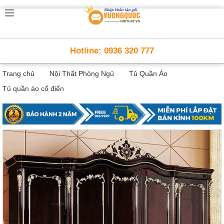
Trang
chủ
Nội
Hotline: 0936 320 777
Thất
Thông
Trang chủ
Nội Thất Phòng Ngủ
Tủ Quần Áo
Minh
Nội
Tủ quần áo cổ điển
thất
thông
minh
Nội
Thất
Trẻ
Em
Giường
tầng,
bàn
học, tủ
sách
Nội