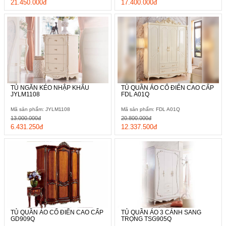
21.450.000đ
17.400.000đ
TỦ NGĂN KÉO NHẬP KHẨU
TỦ QUẦN ÁO CỔ ĐIỂN CAO CẤP
JYLM1108
FDL A01Q
Mã sản phẩm: JYLM1108
Mã sản phẩm: FDL A01Q
13.000.000đ
20.800.000đ
6.431.250đ
12.337.500đ
TỦ QUẦN ÁO CỔ ĐIỂN CAO CẤP
TỦ QUẦN ÁO 3 CÁNH SANG
GD909Q
TRỌNG TSG905Q