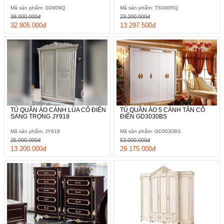
Mã sản phẩm: GD909Q
Mã sản phẩm: TSG905Q
38.000.000đ
23.200.000đ
32.805.000đ
13.297.500đ
TỦ QUẦN ÁO CÁNH LÙA CỔ ĐIỂN
TỦ QUẦN ÁO 5 CÁNH TÂN CỔ
SANG TRỌNG JY918
ĐIỂN GD3030BS
Mã sản phẩm: JY918
Mã sản phẩm: GD3030BS
25.000.000đ
53.000.000đ
13.200.000đ
29.175.000đ