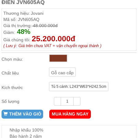
ĐIỂN JVN605AQ
ăn,
ghế
Thương hiệu:
Jovani
ăn,
kệ
Mã số:
JVN605AQ
bếp
Giá thị trường:
48.000.000đ
48%
Giảm:
Nội
25.200.000đ
Giá chúng tôi:
Thất
( Lưu ý: Giá trên chưa VAT + vận chuyển ngoại thành )
Ban
Công,
Chọn màu:
Vườn
Bàn
ghế
Gỗ cao cấp
Chất liệu
ban
công,
xích
Tủ 5 cánh: L243*W63*H242.5cm
Kích thước
đu,
ghế...
Số lượng
Phụ
Kiện
THÊM VÀO GIỎ
MUA HÀNG NGAY
Trang
Trí
Nhập khẩu 100%
Cây
Bảo hành 2 năm
cảnh