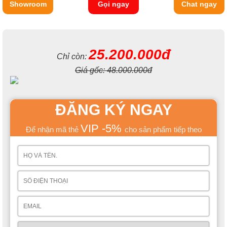
Showroom
Gọi ngay
Chat ngay
25.200.000đ
Chỉ còn:
Giá gốc:
48.000.000đ
ĐĂNG KÝ NGAY
VIP -5%
Để nhận mã thẻ
cho sản phẩm tiếp theo
Cùng với đó, toàn bộ bề mặt còn được bao phủ 7 lớp sơn
Lacker dày, bền màu mà lại chống xước vô cùng hiệu quả. Đặc
biệt đây là một trong những loại sơn nội thất được đánh giá rất
cao về chất lượng khi mà chúng không hề chứa bất kì thành
phần hóa học độc hại nào đối với sức khỏe con người.