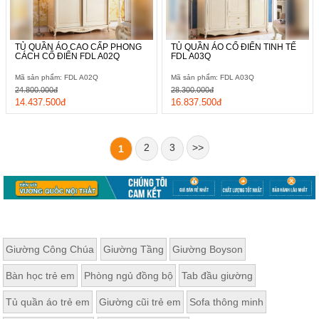
TỦ QUẦN ÁO CAO CẤP PHONG
TỦ QUẦN ÁO CỔ ĐIỂN TINH TẾ
CÁCH CỔ ĐIỂN FDL A02Q
FDL A03Q
Mã sản phẩm: FDL A02Q
Mã sản phẩm: FDL A03Q
24.800.000đ
28.300.000đ
14.437.500đ
16.837.500đ
2
3
>>
1
Giường Công Chúa
Giường Tầng
Giường Boyson
Bàn học trẻ em
Phòng ngủ đồng bộ
Tab đầu giường
Tủ quần áo trẻ em
Giường cũi trẻ em
Sofa thông minh