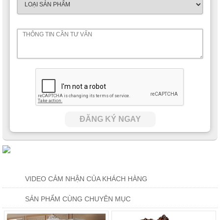
ĐĂNG KÝ NGAY
VIDEO CẢM NHẬN CỦA KHÁCH HÀNG
Mang đậm đặc trưng của phong cách thiết kế
nội thất phòng
SẢN PHẨM CÙNG CHUYÊN MỤC
ngủ tân cổ điển
, mỗi đường nét hoa văn trên tủ quần áo đều
được gia công một cách tỉ mỉ đầy kỹ lưỡng. Các chi tiết hoa văn
nổi còn được phun sơn mạ vàng mang đến một phong thái đầy