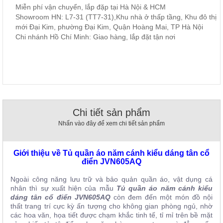
Miễn phí vận chuyển, lắp đặp tại Hà Nội & HCM
, đồ
trang
Showroom HN: L7-31 (TT7-31),Khu nhà ở thấp tầng, Khu đô thị
trí
mới Đại Kim, phường Đại Kim, Quận Hoàng Mai, TP Hà Nội
Chi nhánh Hồ Chí Minh: Giao hàng, lắp đặt tận nơi
Nội
Thất
Nhà
Hàng
Nội
Thất
Nhà
Hàng
Chi tiết sản phẩm
Nhấn vào đây để xem chi tiết sản phẩm
Giới thiệu về Tủ quần áo năm cánh kiểu dáng tân cổ
điển JVN605AQ
Ngoài công năng lưu trữ và bảo quản quần áo, vật dụng cá
nhân thì sự xuất hiện của mẫu
Tủ quần áo năm cánh kiểu
dáng tân cổ điển JVN605AQ
còn đem đến một món đồ nội
thất trang trí cực kỳ ấn tượng cho không gian phòng ngủ, nhờ
các hoa văn, họa tiết được chạm khắc tinh tế, tỉ mỉ trên bề mặt