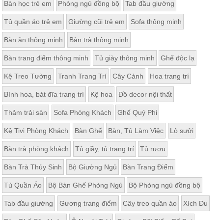
Bàn học trẻ em
Phòng ngủ đồng bộ
Tab đầu giường
Thất
Phòng
Tủ quần áo trẻ em
Giường cũi trẻ em
Sofa thông minh
Khách
Sofa,
Bàn ăn thông minh
Bàn trà thông minh
tủ
rượu,
Bàn trang điểm thông minh
Tủ giày thông minh
Ghế độc lạ
Bàn
trà...
Kệ Treo Tường
Tranh Trang Trí
Cây Cảnh
Hoa trang trí
Nội
Bình hoa, bát đĩa trang trí
Kệ hoa
Đồ decor nội thất
Thất
Phòng
Thảm trải sàn
Sofa Phòng Khách
Ghế Quý Phi
Ngủ
Giường
Kệ Tivi Phòng Khách
Bàn Ghế
Bàn, Tủ Làm Việc
Lò sưởi
ngủ, tủ
áo, bàn
Bàn trà phòng khách
Tủ giầy, tủ trang trí
Tủ rượu
trang
điểm
Bàn Trà Thủy Sinh
Bộ Giường Ngủ
Bàn Trang Điểm
Nội
Tủ Quần Áo
Bộ Bàn Ghế Phòng Ngủ
Bộ Phòng ngủ đồng bộ
Thất
Phòng
Tab đầu giường
Gương trang điểm
Cây treo quần áo
Xích Đu
Ăn
Bàn