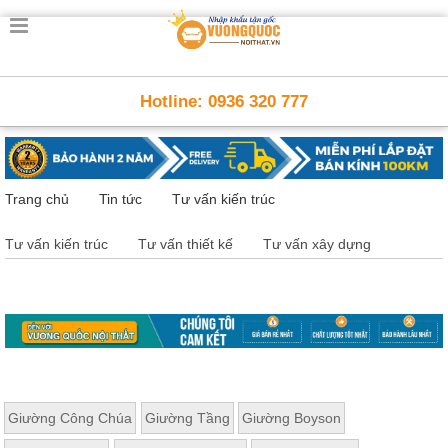
Trang
chủ
Nội
Hotline: 0936 320 777
Thất
Thông
Minh
Nội
thất
Trang chủ
Tin tức
Tư vấn kiến trúc
thông
minh
Tư vấn kiến trúc
Tư vấn thiết kế
Tư vấn xây dựng
Nội
Thất
Trẻ
Em
Giường
tầng,
bàn
học, tủ
sách
Giường Công Chúa
Giường Tầng
Giường Boyson
Nội