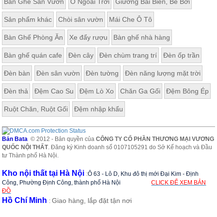
Bàn Ghế Sân Vườn
Ô Ngoài Trời
Giường Bãi Biển, Bể Bơi
ăn,
ghế
Sản phẩm khác
Chòi sân vườn
Mái Che Ô Tô
ăn,
kệ
bếp
Bàn Ghế Phòng Ăn
Xe đẩy rượu
Bàn ghế nhà hàng
Nội
Bàn ghế quán cafe
Đèn cây
Đèn chùm trang trí
Đèn ốp trần
Thất
Đèn bàn
Đèn sân vườn
Đèn tường
Đèn năng lượng mặt trời
Ban
Công,
Đèn thả
Đệm Cao Su
Đệm Lò Xo
Chăn Ga Gối
Đệm Bông Ép
Vườn
Bàn
Ruột Chăn, Ruột Gối
Đệm nhập khẩu
ghế
ban
công,
xích
Bản Bata
© 2012 - Bản quyền của
CÔNG TY CỔ PHẦN THƯƠNG MẠI VƯƠNG
đu,
QUỐC NỘI THẤT
. Đăng ký Kinh doanh số 0107105291 do Sở Kế hoạch và Đầu
ghế...
tư Thành phố Hà Nội.
Phụ
Kho nội thất tại Hà Nội
:
Ô 63 - Lô D, Khu đô thị mới Đại Kim - Định
Kiện
Công, Phường Định Công, thành phố Hà Nội
CLICK ĐỂ XEM BẢN
Trang
ĐỒ
Trí
Hồ Chí Minh
Giao hàng, lắp đặt tận nơi
:
Cây
cảnh