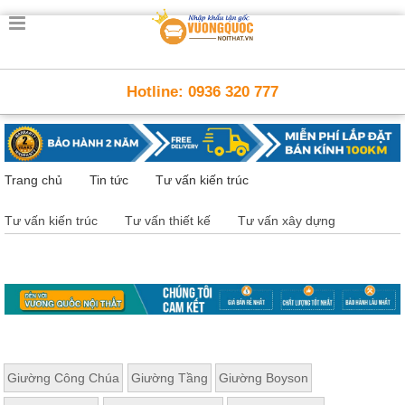
Trang
chủ
Nội
Hotline: 0936 320 777
Thất
Thông
Minh
Nội
thất
Trang chủ
Tin tức
Tư vấn kiến trúc
thông
minh
Tư vấn kiến trúc
Tư vấn thiết kế
Tư vấn xây dựng
Nội
Thất
Trẻ
Em
Giường
tầng,
bàn
học, tủ
sách
Giường Công Chúa
Giường Tầng
Giường Boyson
Nội