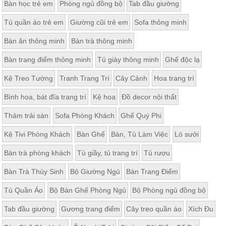
Bàn học trẻ em
Phòng ngủ đồng bộ
Tab đầu giường
Thất
Phòng
Tủ quần áo trẻ em
Giường cũi trẻ em
Sofa thông minh
Khách
Sofa,
Bàn ăn thông minh
Bàn trà thông minh
tủ
rượu,
Bàn trang điểm thông minh
Tủ giày thông minh
Ghế độc lạ
Bàn
trà...
Kệ Treo Tường
Tranh Trang Trí
Cây Cảnh
Hoa trang trí
Nội
Bình hoa, bát đĩa trang trí
Kệ hoa
Đồ decor nội thất
Thất
Phòng
Thảm trải sàn
Sofa Phòng Khách
Ghế Quý Phi
Ngủ
Giường
Kệ Tivi Phòng Khách
Bàn Ghế
Bàn, Tủ Làm Việc
Lò sưởi
ngủ, tủ
áo, bàn
Bàn trà phòng khách
Tủ giầy, tủ trang trí
Tủ rượu
trang
điểm
Bàn Trà Thủy Sinh
Bộ Giường Ngủ
Bàn Trang Điểm
Nội
Tủ Quần Áo
Bộ Bàn Ghế Phòng Ngủ
Bộ Phòng ngủ đồng bộ
Thất
Phòng
Tab đầu giường
Gương trang điểm
Cây treo quần áo
Xích Đu
Ăn
Bàn