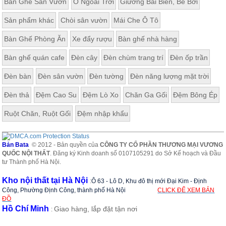
Bàn Ghế Sân Vườn
Ô Ngoài Trời
Giường Bãi Biển, Bể Bơi
ăn,
ghế
Sản phẩm khác
Chòi sân vườn
Mái Che Ô Tô
ăn,
kệ
bếp
Bàn Ghế Phòng Ăn
Xe đẩy rượu
Bàn ghế nhà hàng
Nội
Bàn ghế quán cafe
Đèn cây
Đèn chùm trang trí
Đèn ốp trần
Thất
Đèn bàn
Đèn sân vườn
Đèn tường
Đèn năng lượng mặt trời
Ban
Công,
Đèn thả
Đệm Cao Su
Đệm Lò Xo
Chăn Ga Gối
Đệm Bông Ép
Vườn
Bàn
Ruột Chăn, Ruột Gối
Đệm nhập khẩu
ghế
ban
công,
xích
Bản Bata
© 2012 - Bản quyền của
CÔNG TY CỔ PHẦN THƯƠNG MẠI VƯƠNG
đu,
QUỐC NỘI THẤT
. Đăng ký Kinh doanh số 0107105291 do Sở Kế hoạch và Đầu
ghế...
tư Thành phố Hà Nội.
Phụ
Kho nội thất tại Hà Nội
:
Ô 63 - Lô D, Khu đô thị mới Đại Kim - Định
Kiện
Công, Phường Định Công, thành phố Hà Nội
CLICK ĐỂ XEM BẢN
Trang
ĐỒ
Trí
Hồ Chí Minh
Giao hàng, lắp đặt tận nơi
:
Cây
cảnh