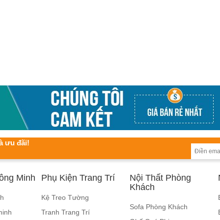
à ưu đãi!
hông Minh
Phụ Kiện Trang Trí
Nội Thất Phòng
Khách
nh
Kệ Treo Tường
Sofa Phòng Khách
minh
Tranh Trang Trí