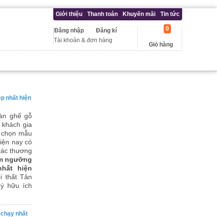
Giới thiệu
Thanh toán
Khuyến mãi
Tin tức
0
Đăng nhập
Đăng kí
Tài khoản & đơn hàng
Giỏ hàng
p nhất hiện
àn ghế gỗ
 khách gia
a chọn mẫu
hiện nay có
các thương
m ngưỡng
hất hiện
i thất Tân
ý hữu ích
 chạy nhất