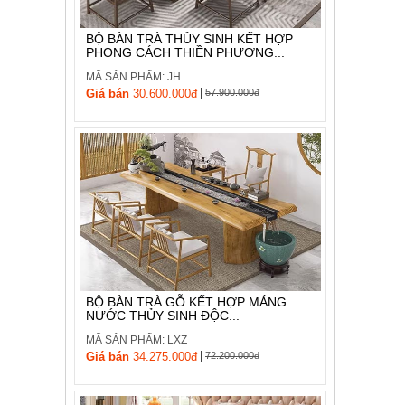
BỘ BÀN TRÀ THỦY SINH KẾT HỢP
PHONG CÁCH THIỀN PHƯƠNG...
MÃ SẢN PHẨM: JH
|
Giá bán
30.600.000đ
57.900.000đ
BỘ BÀN TRÀ GỖ KẾT HỢP MÁNG
NƯỚC THỦY SINH ĐỘC...
MÃ SẢN PHẨM: LXZ
|
Giá bán
34.275.000đ
72.200.000đ