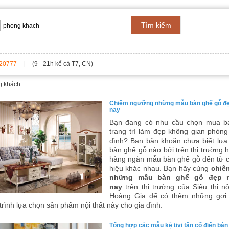
Tìm kiếm
20777
| (9 - 21h kể cả T7, CN)
g khách.
Chiêm ngưỡng những mẫu bàn ghế gỗ đẹ
nay
Bạn đang có nhu cầu chọn mua b
trang trí làm đẹp không gian phòng
đình? Bạn băn khoăn chưa biết lự
bàn ghế gỗ nào bởi trên thị trường 
hàng ngàn mẫu bàn ghế gỗ đến từ 
hiệu khác nhau. Bạn hãy cùng
chiê
những mẫu bàn ghế gỗ đẹp n
nay
trên thị trường của Siêu thị nộ
Hoàng Gia để có thêm những gợi 
trình lựa chọn sản phẩm nội thất này cho gia đình.
Tổng hợp các mẫu kệ tivi tân cổ điển bán