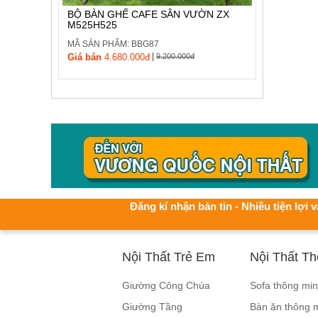
BỘ BÀN GHẾ CAFE SÂN VƯỜN ZX
M525H525
MÃ SẢN PHẨM: BBG87
|
Giá bán
4.680.000đ
9.200.000đ
Đăng kí nhận bản tin - Nhiều tiện lợi v
Nội Thất Trẻ Em
Nội Thất T
Giường Công Chúa
Sofa thông mi
Giường Tầng
Bàn ăn thông 