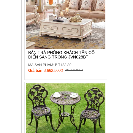
BÀN TRÀ PHÒNG KHÁCH TÂN CỔ
ĐIỂN SANG TRỌNG JVN628BT
MÃ SẢN PHẨM: B T138.80
|
Giá bán
8.662.500đ
16.900.000đ