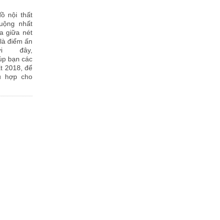
ồ nội thất
uộng nhất
òa giữa nét
 là điểm ấn
i đây,
úp bạn các
ất 2018, để
ù hợp cho