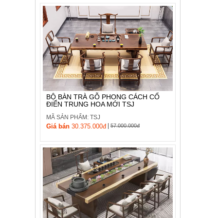
BỘ BÀN TRÀ GỖ PHONG CÁCH CỔ
ĐIỂN TRUNG HOA MỚI TSJ
MÃ SẢN PHẨM: TSJ
|
Giá bán
30.375.000đ
57.000.000đ