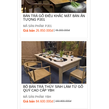
BÀN TRÀ GỖ ĐIÊU KHẮC MẶT BÀN ẤN
TƯỢNG PJ01
MÃ SẢN PHẨM: PJ01
|
Giá bán
26.850.000đ
48.300.000đ
BỘ BÀN TRÀ THỦY SINH LÀM TỪ GỖ
QUÝ CAO CẤP YBH
MÃ SẢN PHẨM: YBH
|
Giá bán
84.600.000đ
150.900.000đ