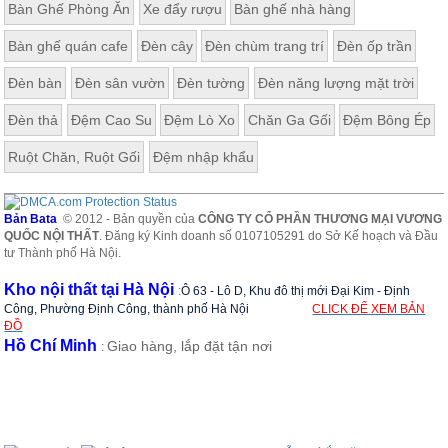
Bàn Ghế Phòng Ăn
Xe đẩy rượu
Bàn ghế nhà hàng
ăn,
ghế
ăn,
Bàn ghế quán cafe
Đèn cây
Đèn chùm trang trí
Đèn ốp trần
kệ
bếp
Đèn bàn
Đèn sân vườn
Đèn tường
Đèn năng lượng mặt trời
Nội
Đèn thả
Đệm Cao Su
Đệm Lò Xo
Chăn Ga Gối
Đệm Bông Ép
Thất
Ban
Ruột Chăn, Ruột Gối
Đệm nhập khẩu
Công,
Vườn
Bàn
Bản Bata
© 2012 - Bản quyền của
CÔNG TY CỔ PHẦN THƯƠNG MẠI VƯƠNG
ghế
QUỐC NỘI THẤT
. Đăng ký Kinh doanh số 0107105291 do Sở Kế hoạch và Đầu
ban
tư Thành phố Hà Nội.
công,
xích
Kho nội thất tại Hà Nội
:
Ô 63 - Lô D, Khu đô thị mới Đại Kim - Định
đu,
ghế...
Công, Phường Định Công, thành phố Hà Nội
CLICK ĐỂ XEM BẢN
ĐỒ
Hồ Chí Minh
Giao hàng, lắp đặt tận nơi
Phụ
:
Kiện
Trang
Trí
Cây
cảnh