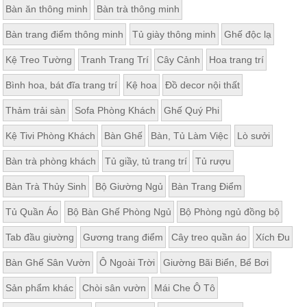
Bàn ăn thông minh
Bàn trà thông minh
Thất
Phòng
Bàn trang điểm thông minh
Tủ giày thông minh
Ghế độc lạ
Khách
Sofa,
Kệ Treo Tường
Tranh Trang Trí
Cây Cảnh
Hoa trang trí
tủ
rượu,
Bàn
Bình hoa, bát đĩa trang trí
Kệ hoa
Đồ decor nội thất
trà...
Thảm trải sàn
Sofa Phòng Khách
Ghế Quý Phi
Nội
Thất
Kệ Tivi Phòng Khách
Bàn Ghế
Bàn, Tủ Làm Việc
Lò sưởi
Phòng
Bàn trà phòng khách
Tủ giầy, tủ trang trí
Tủ rượu
Ngủ
Giường
Bàn Trà Thủy Sinh
Bộ Giường Ngủ
Bàn Trang Điểm
ngủ, tủ
áo, bàn
trang
Tủ Quần Áo
Bộ Bàn Ghế Phòng Ngủ
Bộ Phòng ngủ đồng bộ
điểm
Tab đầu giường
Gương trang điểm
Cây treo quần áo
Xích Đu
Nội
Thất
Bàn Ghế Sân Vườn
Ô Ngoài Trời
Giường Bãi Biển, Bể Bơi
Phòng
Sản phẩm khác
Chòi sân vườn
Mái Che Ô Tô
Ăn
Bàn