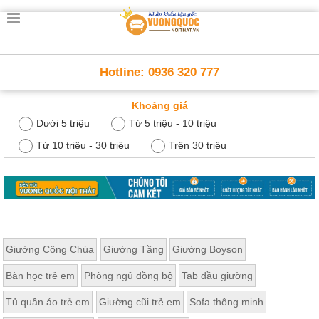
Trang
chủ
Nội
Hotline: 0936 320 777
Thất
Thông
Khoảng giá
Minh
Nội
Dưới 5 triệu
Từ 5 triệu - 10 triệu
thất
thông
Từ 10 triệu - 30 triệu
Trên 30 triệu
minh
Nội
Thất
Trẻ
Em
Giường
Giường Công Chúa
Giường Tầng
Giường Boyson
tầng,
bàn
Bàn học trẻ em
Phòng ngủ đồng bộ
Tab đầu giường
học, tủ
sách
Tủ quần áo trẻ em
Giường cũi trẻ em
Sofa thông minh
Nội