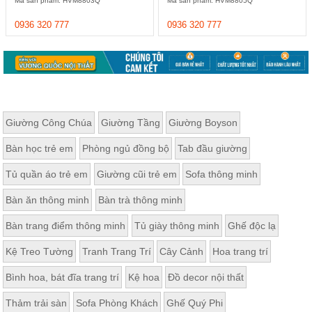
Mã sản phẩm: HVM8803Q
Mã sản phẩm: HVM8805Q
Thất
Phòng
0936 320 777
0936 320 777
Khách
Sofa,
tủ
rượu,
Bàn
trà...
Nội
Giường Công Chúa
Giường Tầng
Giường Boyson
Thất
Bàn học trẻ em
Phòng ngủ đồng bộ
Tab đầu giường
Phòng
Ngủ
Tủ quần áo trẻ em
Giường cũi trẻ em
Sofa thông minh
Giường
ngủ, tủ
Bàn ăn thông minh
Bàn trà thông minh
áo, bàn
trang
điểm
Bàn trang điểm thông minh
Tủ giày thông minh
Ghế độc lạ
Nội
Kệ Treo Tường
Tranh Trang Trí
Cây Cảnh
Hoa trang trí
Thất
Bình hoa, bát đĩa trang trí
Kệ hoa
Đồ decor nội thất
Phòng
Ăn
Thảm trải sàn
Sofa Phòng Khách
Ghế Quý Phi
Bàn