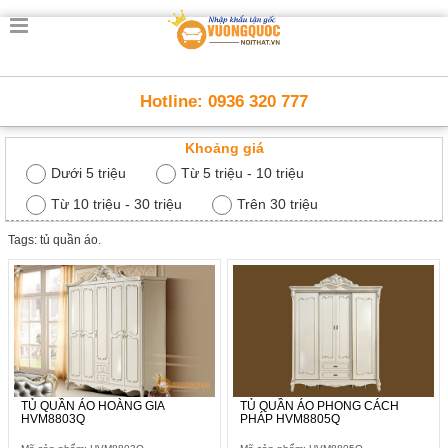
Trang
chủ
Nội
Hotline: 0936 320 777
Thất
Thông
Khoảng giá
Minh
Nội
Dưới 5 triệu
Từ 5 triệu - 10 triệu
thất
thông
Từ 10 triệu - 30 triệu
Trên 30 triệu
minh
Tags: tủ quần áo.
Nội
Thất
Trẻ
Em
Giường
tầng,
bàn
học, tủ
sách
TỦ QUẦN ÁO HOÀNG GIA
TỦ QUẦN ÁO PHONG CÁCH
HVM8803Q
PHÁP HVM8805Q
Nội