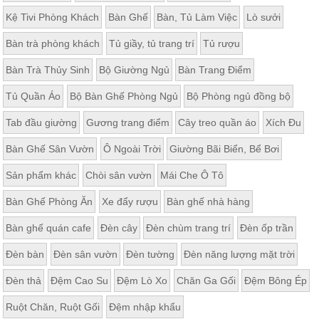
ăn,
Kệ Tivi Phòng Khách
Bàn Ghế
Bàn, Tủ Làm Việc
Lò sưởi
ghế
ăn,
kệ
Bàn trà phòng khách
Tủ giầy, tủ trang trí
Tủ rượu
bếp
Bàn Trà Thủy Sinh
Bộ Giường Ngủ
Bàn Trang Điểm
Nội
Thất
Tủ Quần Áo
Bộ Bàn Ghế Phòng Ngủ
Bộ Phòng ngủ đồng bộ
Ban
Tab đầu giường
Gương trang điểm
Cây treo quần áo
Xích Đu
Công,
Vườn
Bàn Ghế Sân Vườn
Ô Ngoài Trời
Giường Bãi Biển, Bể Bơi
Bàn
ghế
Sản phẩm khác
Chòi sân vườn
Mái Che Ô Tô
ban
công,
xích
Bàn Ghế Phòng Ăn
Xe đẩy rượu
Bàn ghế nhà hàng
đu,
ghế...
Bàn ghế quán cafe
Đèn cây
Đèn chùm trang trí
Đèn ốp trần
Phụ
Đèn bàn
Đèn sân vườn
Đèn tường
Đèn năng lượng mặt trời
Kiện
Trang
Đèn thả
Đệm Cao Su
Đệm Lò Xo
Chăn Ga Gối
Đệm Bông Ép
Trí
Ruột Chăn, Ruột Gối
Đệm nhập khẩu
Cây
cảnh