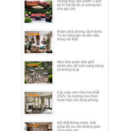
Phong thủy sân vườn: Cách
Thất
bố trí hút tài lộc & vượng khí
cho gia chủ
Phòng
Khách
Sofa,
tủ
rượu,
Khám phá phong cách boho:
Tự do sáng tạo và độc đáo
Bàn
trong nội thất
trà...
Nội
Thất
Mẹo bảo quản bàn ghế
Phòng
nhôm đúc để luôn sáng bóng
và không bị gỉ
Ngủ
Giường
ngủ, tủ
áo, bàn
trang
Các màu sơn nhà hot nhất
điểm
2025: Xu hướng lựa chọn
hoàn hảo cho từng phòng
Nội
Thất
Phòng
Nội thất thông minh: Giải
Ăn
pháp tối ưu cho không gian
Bàn
sống hiện đại