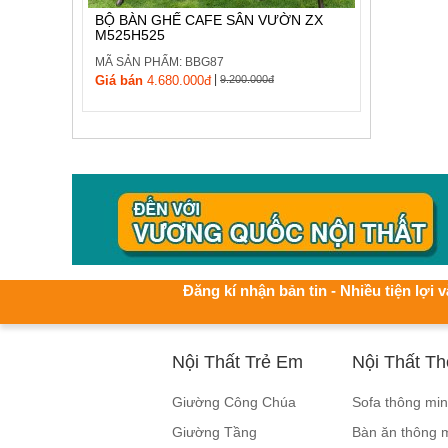
BỘ BÀN GHẾ CAFE SÂN VƯỜN ZX
M525H525
MÃ SẢN PHẨM: BBG87
|
Giá bán
4.680.000đ
9.200.000đ
Đăng kí nhận bản tin - Nhiều tiện lợi v
Nội Thất Trẻ Em
Nội Thất T
Giường Công Chúa
Sofa thông mi
Giường Tầng
Bàn ăn thông 