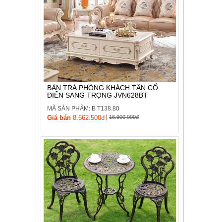
BÀN TRÀ PHÒNG KHÁCH TÂN CỔ
ĐIỂN SANG TRỌNG JVN628BT
MÃ SẢN PHẨM: B T138.80
|
Giá bán
8.662.500đ
16.900.000đ