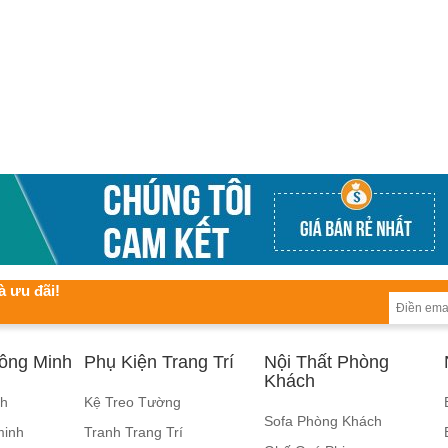
à ưu đãi!
hông Minh
Phụ Kiện Trang Trí
Nội Thất Phòng
Khách
nh
Kệ Treo Tường
Sofa Phòng Khách
minh
Tranh Trang Trí