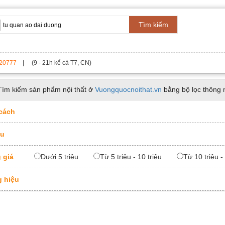
Tìm kiếm
20777
| (9 - 21h kể cả T7, CN)
Tìm kiếm sản phẩm nội thất ở
Vuongquocnoithat.vn
bằng bộ lọc thông 
cách
ệu
 giá
Dưới 5 triệu
Từ 5 triệu - 10 triệu
Từ 10 triệu -
 hiệu