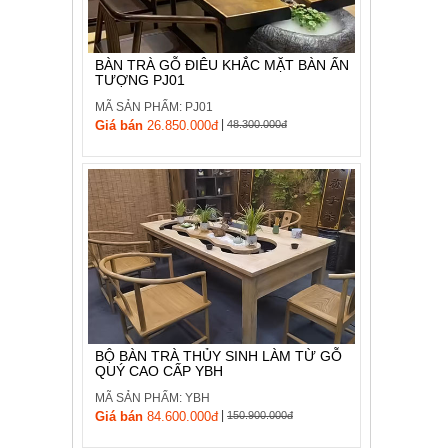
, đồ
trang
trí
BÀN TRÀ GỖ ĐIÊU KHẮC MẶT BÀN ẤN
TƯỢNG PJ01
Nội
Thất
MÃ SẢN PHẨM: PJ01
|
Nhà
Giá bán
26.850.000đ
48.300.000đ
Hàng
Nội
Thất
Nhà
Hàng
BỘ BÀN TRÀ THỦY SINH LÀM TỪ GỖ
QUÝ CAO CẤP YBH
MÃ SẢN PHẨM: YBH
|
Giá bán
84.600.000đ
150.900.000đ