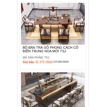
BỘ BÀN TRÀ GỖ PHONG CÁCH CỔ
ĐIỂN TRUNG HOA MỚI TSJ
MÃ SẢN PHẨM: TSJ
|
Giá bán
30.375.000đ
57.000.000đ