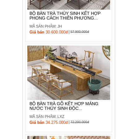
BỘ BÀN TRÀ THỦY SINH KẾT HỢP
PHONG CÁCH THIỀN PHƯƠNG...
MÃ SẢN PHẨM: JH
|
Giá bán
30.600.000đ
57.900.000đ
BỘ BÀN TRÀ GỖ KẾT HỢP MÁNG
NƯỚC THỦY SINH ĐỘC...
MÃ SẢN PHẨM: LXZ
|
Giá bán
34.275.000đ
72.200.000đ