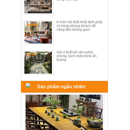
ăn,
ghế
ăn,
kệ
bếp
6 món nội thất nhất định phải
có trong phòng khách để
nâng tầm không gian
Nội
Thất
Ban
Công,
Gợi ý thiết kế sân vườn
phong cách indochine ấn
Vườn
tượng
Bàn
ghế
ban
công,
xích
đu,
Sản phẩm ngẫu nhiên
ghế...
Phụ
Kiện
Trang
Trí
Cây
cảnh