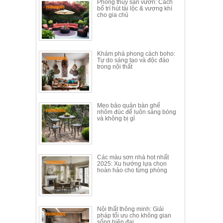
Phong thủy sân vườn: Cách
Thất
bố trí hút tài lộc & vượng khí
cho gia chủ
Phòng
Khách
Sofa,
tủ
rượu,
Khám phá phong cách boho:
Tự do sáng tạo và độc đáo
Bàn
trong nội thất
trà...
Nội
Thất
Mẹo bảo quản bàn ghế
Phòng
nhôm đúc để luôn sáng bóng
và không bị gỉ
Ngủ
Giường
ngủ, tủ
áo, bàn
trang
Các màu sơn nhà hot nhất
điểm
2025: Xu hướng lựa chọn
hoàn hảo cho từng phòng
Nội
Thất
Phòng
Nội thất thông minh: Giải
Ăn
pháp tối ưu cho không gian
Bàn
sống hiện đại