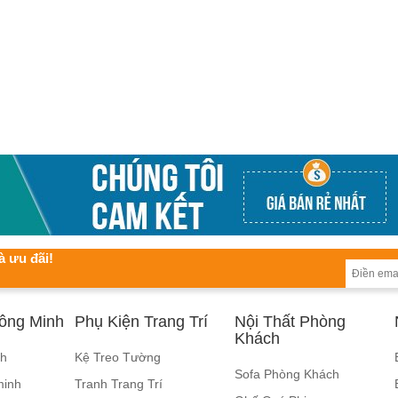
à ưu đãi!
hông Minh
Phụ Kiện Trang Trí
Nội Thất Phòng
Khách
nh
Kệ Treo Tường
Sofa Phòng Khách
minh
Tranh Trang Trí