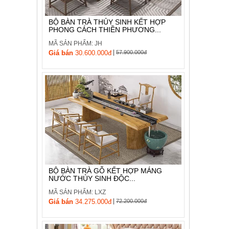
BỘ BÀN TRÀ THỦY SINH KẾT HỢP
PHONG CÁCH THIỀN PHƯƠNG...
MÃ SẢN PHẨM: JH
|
Giá bán
30.600.000đ
57.900.000đ
BỘ BÀN TRÀ GỖ KẾT HỢP MÁNG
NƯỚC THỦY SINH ĐỘC...
MÃ SẢN PHẨM: LXZ
|
Giá bán
34.275.000đ
72.200.000đ