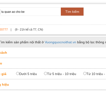
Tìm kiếm
20777
| (9 - 21h kể cả T7, CN)
Tìm kiếm sản phẩm nội thất ở
Vuongquocnoithat.vn
bằng bộ lọc thông 
cách
ệu
 giá
Dưới 5 triệu
Từ 5 triệu - 10 triệu
Từ 10 triệu -
 hiệu