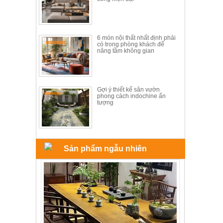
ăn,
ghế
ăn,
kệ
bếp
6 món nội thất nhất định phải
có trong phòng khách để
nâng tầm không gian
Nội
Thất
Ban
Công,
Gợi ý thiết kế sân vườn
phong cách indochine ấn
Vườn
tượng
Bàn
ghế
ban
công,
xích
đu,
Sản phẩm ngẫu nhiên
ghế...
Phụ
Kiện
Trang
Trí
Cây
cảnh