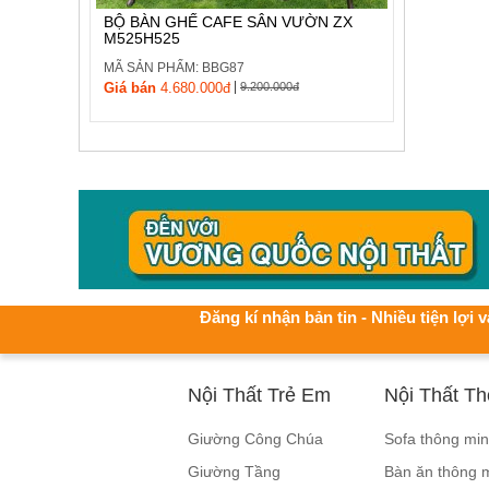
BỘ BÀN GHẾ CAFE SÂN VƯỜN ZX
M525H525
MÃ SẢN PHẨM: BBG87
|
Giá bán
4.680.000đ
9.200.000đ
Đăng kí nhận bản tin - Nhiều tiện lợi v
Nội Thất Trẻ Em
Nội Thất T
Giường Công Chúa
Sofa thông mi
Giường Tầng
Bàn ăn thông 