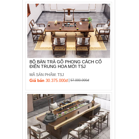
BỘ BÀN TRÀ GỖ PHONG CÁCH CỔ
ĐIỂN TRUNG HOA MỚI TSJ
MÃ SẢN PHẨM: TSJ
|
Giá bán
30.375.000đ
57.000.000đ