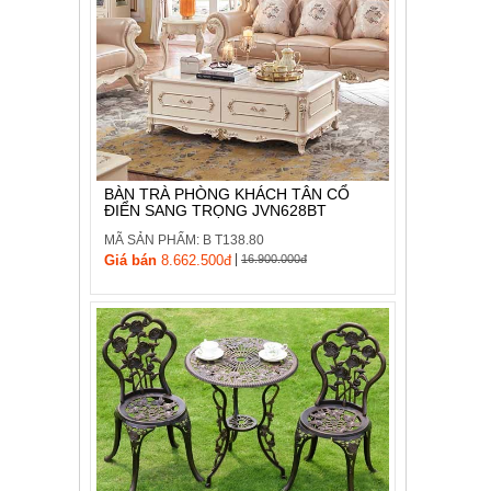
BÀN TRÀ PHÒNG KHÁCH TÂN CỔ
ĐIỂN SANG TRỌNG JVN628BT
MÃ SẢN PHẨM: B T138.80
|
Giá bán
8.662.500đ
16.900.000đ