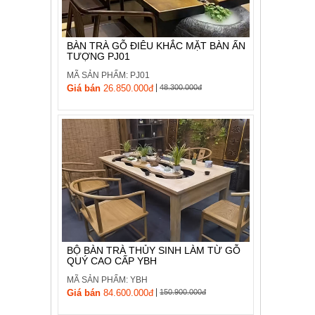
, đồ
trang
trí
BÀN TRÀ GỖ ĐIÊU KHẮC MẶT BÀN ẤN
TƯỢNG PJ01
Nội
Thất
MÃ SẢN PHẨM: PJ01
|
Nhà
Giá bán
26.850.000đ
48.300.000đ
Hàng
Nội
Thất
Nhà
Hàng
BỘ BÀN TRÀ THỦY SINH LÀM TỪ GỖ
QUÝ CAO CẤP YBH
MÃ SẢN PHẨM: YBH
|
Giá bán
84.600.000đ
150.900.000đ