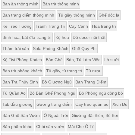
Bàn ăn thông minh
Bàn trà thông minh
Thất
Phòng
Bàn trang điểm thông minh
Tủ giày thông minh
Ghế độc lạ
Khách
Sofa,
Kệ Treo Tường
Tranh Trang Trí
Cây Cảnh
Hoa trang trí
tủ
rượu,
Bàn
Bình hoa, bát đĩa trang trí
Kệ hoa
Đồ decor nội thất
trà...
Thảm trải sàn
Sofa Phòng Khách
Ghế Quý Phi
Nội
Thất
Kệ Tivi Phòng Khách
Bàn Ghế
Bàn, Tủ Làm Việc
Lò sưởi
Phòng
Bàn trà phòng khách
Tủ giầy, tủ trang trí
Tủ rượu
Ngủ
Giường
Bàn Trà Thủy Sinh
Bộ Giường Ngủ
Bàn Trang Điểm
ngủ, tủ
áo, bàn
trang
Tủ Quần Áo
Bộ Bàn Ghế Phòng Ngủ
Bộ Phòng ngủ đồng bộ
điểm
Tab đầu giường
Gương trang điểm
Cây treo quần áo
Xích Đu
Nội
Thất
Bàn Ghế Sân Vườn
Ô Ngoài Trời
Giường Bãi Biển, Bể Bơi
Phòng
Sản phẩm khác
Chòi sân vườn
Mái Che Ô Tô
Ăn
Bàn