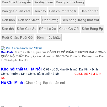
Bàn Ghế Phòng Ăn
Xe đẩy rượu
Bàn ghế nhà hàng
ăn,
ghế
ăn,
Bàn ghế quán cafe
Đèn cây
Đèn chùm trang trí
Đèn ốp trần
kệ
bếp
Đèn bàn
Đèn sân vườn
Đèn tường
Đèn năng lượng mặt trời
Nội
Đèn thả
Đệm Cao Su
Đệm Lò Xo
Chăn Ga Gối
Đệm Bông Ép
Thất
Ban
Ruột Chăn, Ruột Gối
Đệm nhập khẩu
Công,
Vườn
Bàn
Bản Bata
© 2012 - Bản quyền của
CÔNG TY CỔ PHẦN THƯƠNG MẠI VƯƠNG
ghế
QUỐC NỘI THẤT
. Đăng ký Kinh doanh số 0107105291 do Sở Kế hoạch và Đầu
ban
tư Thành phố Hà Nội.
công,
xích
Kho nội thất tại Hà Nội
:
Ô 63 - Lô D, Khu đô thị mới Đại Kim - Định
đu,
ghế...
Công, Phường Định Công, thành phố Hà Nội
CLICK ĐỂ XEM BẢN
ĐỒ
Hồ Chí Minh
Giao hàng, lắp đặt tận nơi
Phụ
:
Kiện
Trang
Trí
Cây
cảnh