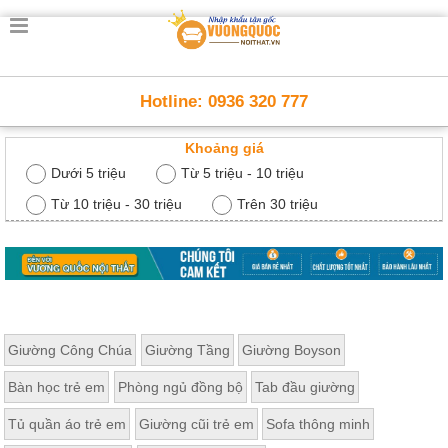
Trang
chủ
Nội
Hotline: 0936 320 777
Thất
Thông
Khoảng giá
Minh
Nội
Dưới 5 triệu
Từ 5 triệu - 10 triệu
thất
thông
Từ 10 triệu - 30 triệu
Trên 30 triệu
minh
Nội
Thất
Trẻ
Em
Giường
Giường Công Chúa
Giường Tầng
Giường Boyson
tầng,
bàn
Bàn học trẻ em
Phòng ngủ đồng bộ
Tab đầu giường
học, tủ
sách
Tủ quần áo trẻ em
Giường cũi trẻ em
Sofa thông minh
Nội