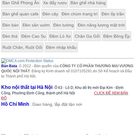
Bàn Ghế Phòng Ăn
Xe đẩy rượu
Bàn ghế nhà hàng
ăn,
ghế
ăn,
Bàn ghế quán cafe
Đèn cây
Đèn chùm trang trí
Đèn ốp trần
kệ
bếp
Đèn bàn
Đèn sân vườn
Đèn tường
Đèn năng lượng mặt trời
Nội
Đèn thả
Đệm Cao Su
Đệm Lò Xo
Chăn Ga Gối
Đệm Bông Ép
Thất
Ban
Ruột Chăn, Ruột Gối
Đệm nhập khẩu
Công,
Vườn
Bàn
Bản Bata
© 2012 - Bản quyền của
CÔNG TY CỔ PHẦN THƯƠNG MẠI VƯƠNG
ghế
QUỐC NỘI THẤT
. Đăng ký Kinh doanh số 0107105291 do Sở Kế hoạch và Đầu
ban
tư Thành phố Hà Nội.
công,
xích
Kho nội thất tại Hà Nội
:
Ô 63 - Lô D, Khu đô thị mới Đại Kim - Định
đu,
ghế...
Công, Phường Định Công, thành phố Hà Nội
CLICK ĐỂ XEM BẢN
ĐỒ
Hồ Chí Minh
Giao hàng, lắp đặt tận nơi
Phụ
:
Kiện
Trang
Trí
Cây
cảnh