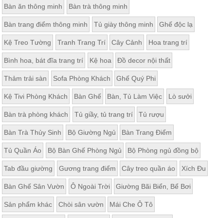
Bàn ăn thông minh
Bàn trà thông minh
Thất
Phòng
Bàn trang điểm thông minh
Tủ giày thông minh
Ghế độc lạ
Khách
Sofa,
Kệ Treo Tường
Tranh Trang Trí
Cây Cảnh
Hoa trang trí
tủ
rượu,
Bàn
Bình hoa, bát đĩa trang trí
Kệ hoa
Đồ decor nội thất
trà...
Thảm trải sàn
Sofa Phòng Khách
Ghế Quý Phi
Nội
Thất
Kệ Tivi Phòng Khách
Bàn Ghế
Bàn, Tủ Làm Việc
Lò sưởi
Phòng
Bàn trà phòng khách
Tủ giầy, tủ trang trí
Tủ rượu
Ngủ
Giường
Bàn Trà Thủy Sinh
Bộ Giường Ngủ
Bàn Trang Điểm
ngủ, tủ
áo, bàn
trang
Tủ Quần Áo
Bộ Bàn Ghế Phòng Ngủ
Bộ Phòng ngủ đồng bộ
điểm
Tab đầu giường
Gương trang điểm
Cây treo quần áo
Xích Đu
Nội
Thất
Bàn Ghế Sân Vườn
Ô Ngoài Trời
Giường Bãi Biển, Bể Bơi
Phòng
Sản phẩm khác
Chòi sân vườn
Mái Che Ô Tô
Ăn
Bàn