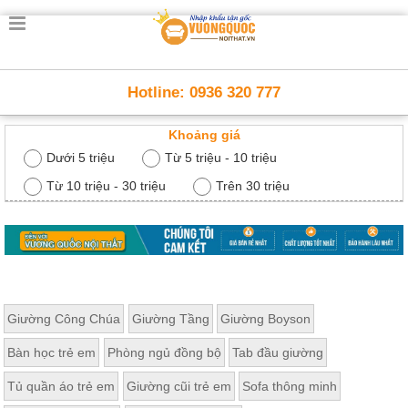
Trang
chủ
Nội
Hotline: 0936 320 777
Thất
Thông
Khoảng giá
Minh
Nội
Dưới 5 triệu
Từ 5 triệu - 10 triệu
thất
thông
Từ 10 triệu - 30 triệu
Trên 30 triệu
minh
Nội
Thất
Trẻ
Em
Giường
Giường Công Chúa
Giường Tầng
Giường Boyson
tầng,
bàn
Bàn học trẻ em
Phòng ngủ đồng bộ
Tab đầu giường
học, tủ
sách
Tủ quần áo trẻ em
Giường cũi trẻ em
Sofa thông minh
Nội