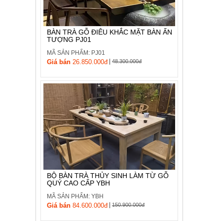
, đồ
trang
trí
BÀN TRÀ GỖ ĐIÊU KHẮC MẶT BÀN ẤN
TƯỢNG PJ01
Nội
Thất
MÃ SẢN PHẨM: PJ01
|
Nhà
Giá bán
26.850.000đ
48.300.000đ
Hàng
Nội
Thất
Nhà
Hàng
BỘ BÀN TRÀ THỦY SINH LÀM TỪ GỖ
QUÝ CAO CẤP YBH
MÃ SẢN PHẨM: YBH
|
Giá bán
84.600.000đ
150.900.000đ