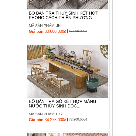
BỘ BÀN TRÀ THỦY SINH KẾT HỢP
PHONG CÁCH THIỀN PHƯƠNG...
MÃ SẢN PHẨM: JH
|
Giá bán
30.600.000đ
57.900.000đ
BỘ BÀN TRÀ GỖ KẾT HỢP MÁNG
NƯỚC THỦY SINH ĐỘC...
MÃ SẢN PHẨM: LXZ
|
Giá bán
34.275.000đ
72.200.000đ