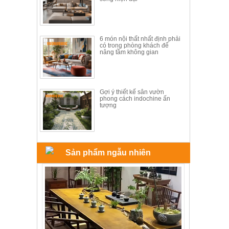
ăn,
ghế
ăn,
kệ
bếp
6 món nội thất nhất định phải
có trong phòng khách để
nâng tầm không gian
Nội
Thất
Ban
Công,
Gợi ý thiết kế sân vườn
phong cách indochine ấn
Vườn
tượng
Bàn
ghế
ban
công,
xích
đu,
Sản phẩm ngẫu nhiên
ghế...
Phụ
Kiện
Trang
Trí
Cây
cảnh