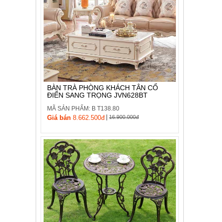
BÀN TRÀ PHÒNG KHÁCH TÂN CỔ
ĐIỂN SANG TRỌNG JVN628BT
MÃ SẢN PHẨM: B T138.80
|
Giá bán
8.662.500đ
16.900.000đ