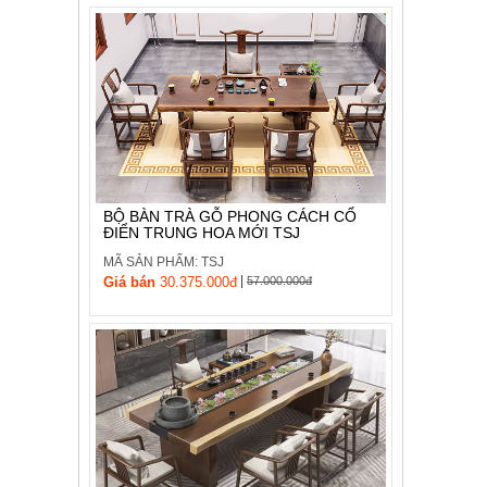
BỘ BÀN TRÀ GỖ PHONG CÁCH CỔ
ĐIỂN TRUNG HOA MỚI TSJ
MÃ SẢN PHẨM: TSJ
|
Giá bán
30.375.000đ
57.000.000đ