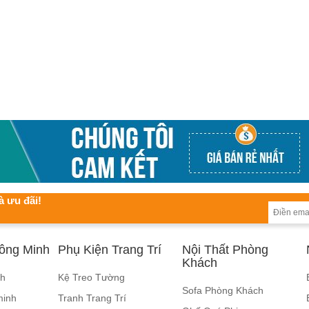
à ưu đãi!
hông Minh
Phụ Kiện Trang Trí
Nội Thất Phòng
Khách
nh
Kệ Treo Tường
Sofa Phòng Khách
minh
Tranh Trang Trí