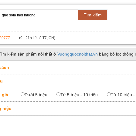
Tìm kiếm
20777
| (9 - 21h kể cả T7, CN)
Tìm kiếm sản phẩm nội thất ở
Vuongquocnoithat.vn
bằng bộ lọc thông 
cách
ệu
 giá
Dưới 5 triệu
Từ 5 triệu - 10 triệu
Từ 10 triệu -
 hiệu