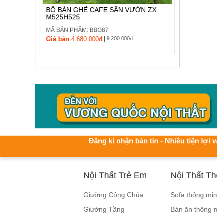
BỘ BÀN GHẾ CAFE SÂN VƯỜN ZX
M525H525
MÃ SẢN PHẨM: BBG87
|
Giá bán
4.680.000đ
9.200.000đ
Đăng kí nhận bản tin - Nhiều tiện lợi v
Nội Thất Trẻ Em
Nội Thất T
Giường Công Chúa
Sofa thông mi
Giường Tầng
Bàn ăn thông 