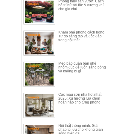
Phong thủy sân vườn: Cách
Thất
bố trí hút tài lộc & vượng khí
cho gia chủ
Phòng
Khách
Sofa,
tủ
rượu,
Khám phá phong cách boho:
Tự do sáng tạo và độc đáo
Bàn
trong nội thất
trà...
Nội
Thất
Mẹo bảo quản bàn ghế
Phòng
nhôm đúc để luôn sáng bóng
và không bị gỉ
Ngủ
Giường
ngủ, tủ
áo, bàn
trang
Các màu sơn nhà hot nhất
điểm
2025: Xu hướng lựa chọn
hoàn hảo cho từng phòng
Nội
Thất
Phòng
Nội thất thông minh: Giải
Ăn
pháp tối ưu cho không gian
Bàn
sống hiện đại