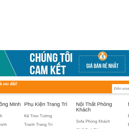
à ưu đãi!
hông Minh
Phụ Kiện Trang Trí
Nội Thất Phòng
Khách
nh
Kệ Treo Tường
Sofa Phòng Khách
minh
Tranh Trang Trí