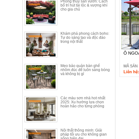
Phong thủy sân vườn: Cách
Thất
bố trí hút tài lộc & vượng khí
cho gia chủ
Phòng
Khách
Sofa,
tủ
rượu,
Khám phá phong cách boho:
Tự do sáng tạo và độc đáo
Bàn
trong nội thất
trà...
Ô NGOÀ
Nội
Thất
Mẹo bảo quản bàn ghế
MÃ SẢN 
Phòng
nhôm đúc để luôn sáng bóng
Liên hệ:
và không bị gỉ
Ngủ
Giường
ngủ, tủ
áo, bàn
trang
Các màu sơn nhà hot nhất
điểm
2025: Xu hướng lựa chọn
hoàn hảo cho từng phòng
Nội
Thất
Phòng
Nội thất thông minh: Giải
Ăn
pháp tối ưu cho không gian
Bàn
sống hiện đại