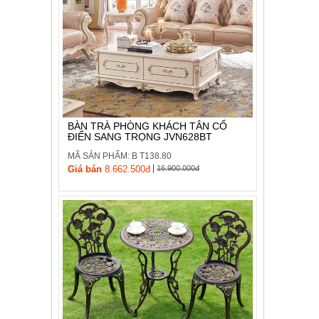
BÀN TRÀ PHÒNG KHÁCH TÂN CỔ
ĐIỂN SANG TRỌNG JVN628BT
MÃ SẢN PHẨM: B T138.80
|
Giá bán
8.662.500đ
16.900.000đ