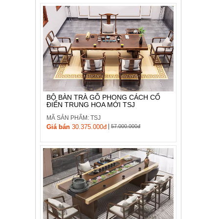
BỘ BÀN TRÀ GỖ PHONG CÁCH CỔ
ĐIỂN TRUNG HOA MỚI TSJ
MÃ SẢN PHẨM: TSJ
|
Giá bán
30.375.000đ
57.000.000đ