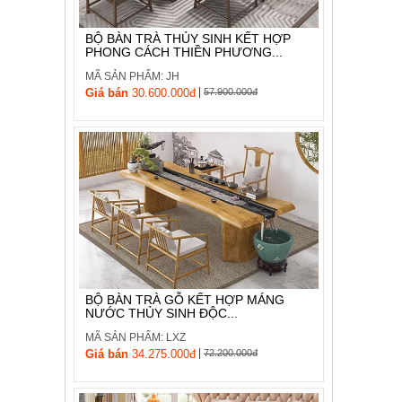
BỘ BÀN TRÀ THỦY SINH KẾT HỢP
PHONG CÁCH THIỀN PHƯƠNG...
MÃ SẢN PHẨM: JH
|
Giá bán
30.600.000đ
57.900.000đ
BỘ BÀN TRÀ GỖ KẾT HỢP MÁNG
NƯỚC THỦY SINH ĐỘC...
MÃ SẢN PHẨM: LXZ
|
Giá bán
34.275.000đ
72.200.000đ