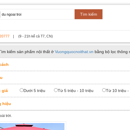
Tìm kiếm
20777
| (9 - 21h kể cả T7, CN)
Tìm kiếm sản phẩm nội thất ở
Vuongquocnoithat.vn
bằng bộ lọc thông 
cách
ệu
 giá
Dưới 5 triệu
Từ 5 triệu - 10 triệu
Từ 10 triệu -
 hiệu
ài trời.