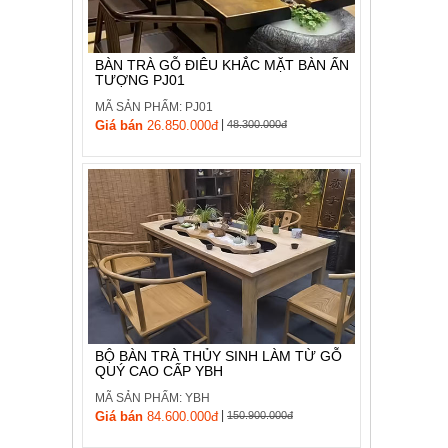
, đồ
trang
trí
BÀN TRÀ GỖ ĐIÊU KHẮC MẶT BÀN ẤN
TƯỢNG PJ01
Nội
Thất
MÃ SẢN PHẨM: PJ01
|
Nhà
Giá bán
26.850.000đ
48.300.000đ
Hàng
Nội
Thất
Nhà
Hàng
BỘ BÀN TRÀ THỦY SINH LÀM TỪ GỖ
QUÝ CAO CẤP YBH
MÃ SẢN PHẨM: YBH
|
Giá bán
84.600.000đ
150.900.000đ