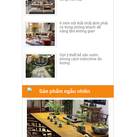
ăn,
ghế
ăn,
kệ
bếp
6 món nội thất nhất định phải
có trong phòng khách để
nâng tầm không gian
Nội
Thất
Ban
Công,
Gợi ý thiết kế sân vườn
phong cách indochine ấn
Vườn
tượng
Bàn
ghế
ban
công,
xích
đu,
Sản phẩm ngẫu nhiên
ghế...
Phụ
Kiện
Trang
Trí
Cây
cảnh