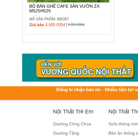
BỘ BÀN GHẾ CAFE SÂN VƯỜN ZX
M525H525
MÃ SẢN PHẨM: BBG87
|
Giá bán
4.680.000đ
9.200.000đ
Đăng kí nhận bản tin - Nhiều tiện lợi v
Nội Thất Trẻ Em
Nội Thất T
Giường Công Chúa
Sofa thông mi
Giường Tầng
Bàn ăn thông 