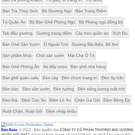
Bàn Trà Thủy Sinh
Bộ Giường Ngủ
Bàn Trang Điểm
Tủ Quần Áo
Bộ Bàn Ghế Phòng Ngủ
Bộ Phòng ngủ đồng bộ
Tab đầu giường
Gương trang điểm
Cây treo quần áo
Xích Đu
Bàn Ghế Sân Vườn
Ô Ngoài Trời
Giường Bãi Biển, Bể Bơi
Sản phẩm khác
Chòi sân vườn
Mái Che Ô Tô
Bàn Ghế Phòng Ăn
Xe đẩy rượu
Bàn ghế nhà hàng
Bàn ghế quán cafe
Đèn cây
Đèn chùm trang trí
Đèn ốp trần
Đèn bàn
Đèn sân vườn
Đèn tường
Đèn năng lượng mặt trời
Đèn thả
Đệm Cao Su
Đệm Lò Xo
Chăn Ga Gối
Đệm Bông Ép
Ruột Chăn, Ruột Gối
Đệm nhập khẩu
Bản Bata
© 2012 - Bản quyền của
CÔNG TY CỔ PHẦN THƯƠNG MẠI VƯƠNG
QUỐC NỘI THẤT
. Đăng ký Kinh doanh số 0107105291 do Sở Kế hoạch và Đầu