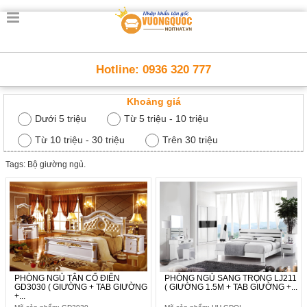
Trang
chủ
Nội
Hotline: 0936 320 777
Thất
Thông
Khoảng giá
Minh
Nội
Dưới 5 triệu
Từ 5 triệu - 10 triệu
thất
thông
Từ 10 triệu - 30 triệu
Trên 30 triệu
minh
Tags: Bộ giường ngủ.
Nội
Thất
Trẻ
Em
Giường
tầng,
bàn
học, tủ
sách
PHÒNG NGỦ TÂN CỔ ĐIỂN
PHÒNG NGỦ SANG TRỌNG LJ211
GD3030 ( GIƯỜNG + TAB GIƯỜNG
( GIƯỜNG 1.5M + TAB GIƯỜNG +...
+...
Nội