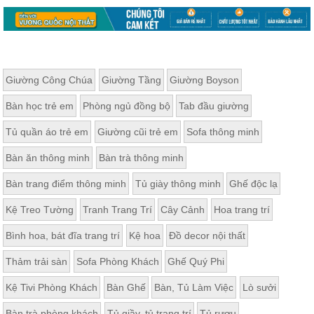
Giường Công Chúa
Giường Tầng
Giường Boyson
Bàn học trẻ em
Phòng ngủ đồng bộ
Tab đầu giường
Tủ quần áo trẻ em
Giường cũi trẻ em
Sofa thông minh
Bàn ăn thông minh
Bàn trà thông minh
Bàn trang điểm thông minh
Tủ giày thông minh
Ghế độc lạ
Kệ Treo Tường
Tranh Trang Trí
Cây Cảnh
Hoa trang trí
Bình hoa, bát đĩa trang trí
Kệ hoa
Đồ decor nội thất
Thảm trải sàn
Sofa Phòng Khách
Ghế Quý Phi
Kệ Tivi Phòng Khách
Bàn Ghế
Bàn, Tủ Làm Việc
Lò sưởi
Bàn trà phòng khách
Tủ giầy, tủ trang trí
Tủ rượu