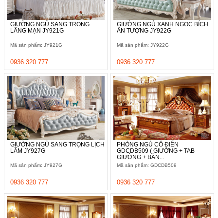
, đồ
trang
trí
GIƯỜNG NGỦ SANG TRỌNG
GIƯỜNG NGỦ XANH NGỌC BÍCH
LÃNG MẠN JY921G
ẤN TƯỢNG JY922G
Nội
Mã sản phẩm: JY921G
Mã sản phẩm: JY922G
Thất
Nhà
0936 320 777
0936 320 777
Hàng
Nội
Thất
Nhà
Hàng
GIƯỜNG NGỦ SANG TRỌNG LỊCH
PHÒNG NGỦ CỔ ĐIỂN
LÃM JY927G
GDCDB509 ( GIƯỜNG + TAB
GIƯỜNG + BÀN...
Mã sản phẩm: JY927G
Mã sản phẩm: GDCDB509
0936 320 777
0936 320 777