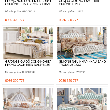
PHÒNG NGỦ CỔ ĐIỂN GDCDB511
COMBO GIƯỜNG 1.5M + TAB
ăn,
( GIƯỜNG + TAB GIƯỜNG + BÀN...
GIƯỜNG LJ217
ghế
ăn,
Mã sản phẩm: GDCDB511
Mã sản phẩm: LJ217
kệ
bếp
0936 320 777
0936 320 777
Nội
Thất
Ban
Công,
Vườn
Bàn
ghế
ban
GIƯỜNG NGỦ GỖ CÔNG NGHIỆP
GIƯỜNG NGỦ NHẬP KHẨU SANG
công,
PHONG CÁCH HIỆN ĐẠI JY803G
TRỌNG JY923G
xích
đu,
Mã sản phẩm: HH.GIUN02
Mã sản phẩm: JY923G
ghế...
0936 320 777
0936 320 777
Phụ
Kiện
Trang
Trí
Cây
cảnh