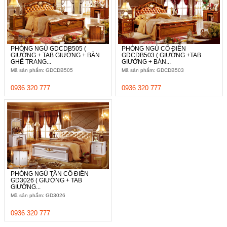
PHÒNG NGỦ GDCDB505 (
PHÒNG NGỦ CỔ ĐIỂN
GIƯỜNG + TAB GIƯỜNG + BÀN
GDCDB503 ( GIƯỜNG +TAB
GHẾ TRANG...
GIƯỜNG + BÀN...
Mã sản phẩm: GDCDB505
Mã sản phẩm: GDCDB503
0936 320 777
0936 320 777
PHÒNG NGỦ TÂN CỔ ĐIỂN
GD3026 ( GIƯỜNG + TAB
GIƯỜNG...
Mã sản phẩm: GD3026
0936 320 777