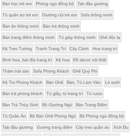
Bàn học trẻ em
Phòng ngủ đồng bộ
Tab đầu giường
ăn,
ghế
ăn,
Tủ quần áo trẻ em
Giường cũi trẻ em
Sofa thông minh
kệ
bếp
Bàn ăn thông minh
Bàn trà thông minh
Nội
Bàn trang điểm thông minh
Tủ giày thông minh
Ghế độc lạ
Thất
Ban
Kệ Treo Tường
Tranh Trang Trí
Cây Cảnh
Hoa trang trí
Công,
Bình hoa, bát đĩa trang trí
Kệ hoa
Đồ decor nội thất
Vườn
Bàn
ghế
Thảm trải sàn
Sofa Phòng Khách
Ghế Quý Phi
ban
công,
Kệ Tivi Phòng Khách
Bàn Ghế
Bàn, Tủ Làm Việc
Lò sưởi
xích
đu,
Bàn trà phòng khách
Tủ giầy, tủ trang trí
Tủ rượu
ghế...
Bàn Trà Thủy Sinh
Bộ Giường Ngủ
Bàn Trang Điểm
Phụ
Kiện
Tủ Quần Áo
Bộ Bàn Ghế Phòng Ngủ
Bộ Phòng ngủ đồng bộ
Trang
Trí
Tab đầu giường
Gương trang điểm
Cây treo quần áo
Xích Đu
Cây
cảnh