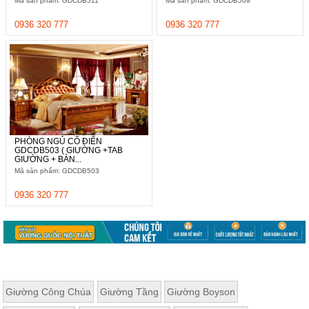
Mã sản phẩm: GDCDB511
Mã sản phẩm: GDCDB509
Thất
Phòng
0936 320 777
0936 320 777
Khách
Sofa,
tủ
rượu,
Bàn
trà...
Nội
Thất
PHÒNG NGỦ CỔ ĐIỂN
GDCDB503 ( GIƯỜNG +TAB
Phòng
GIƯỜNG + BÀN...
Ngủ
Mã sản phẩm: GDCDB503
Giường
ngủ, tủ
0936 320 777
áo, bàn
trang
điểm
Nội
Thất
Phòng
Giường Công Chúa
Giường Tầng
Giường Boyson
Ăn
Bàn