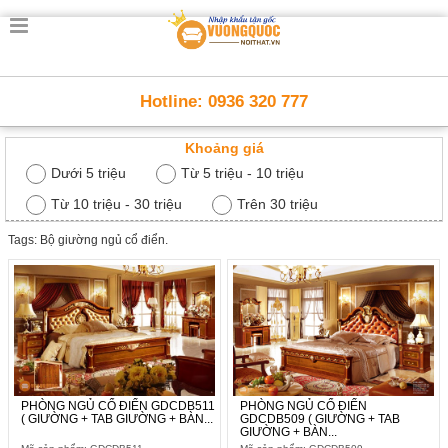
Trang
chủ
Nội
Hotline: 0936 320 777
Thất
Thông
Khoảng giá
Minh
Nội
Dưới 5 triệu
Từ 5 triệu - 10 triệu
thất
thông
Từ 10 triệu - 30 triệu
Trên 30 triệu
minh
Tags: Bộ giường ngủ cổ điển.
Nội
Thất
Trẻ
Em
Giường
tầng,
bàn
học, tủ
sách
PHÒNG NGỦ CỔ ĐIỂN GDCDB511
PHÒNG NGỦ CỔ ĐIỂN
( GIƯỜNG + TAB GIƯỜNG + BÀN...
GDCDB509 ( GIƯỜNG + TAB
GIƯỜNG + BÀN...
Nội