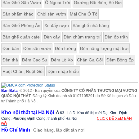
Bàn Ghế Sân Vườn
Ô Ngoài Trời
Giường Bãi Biển, Bể Bơi
, đồ
trang
trí
Sản phẩm khác
Chòi sân vườn
Mái Che Ô Tô
Nội
Bàn Ghế Phòng Ăn
Xe đẩy rượu
Bàn ghế nhà hàng
Thất
Bàn ghế quán cafe
Đèn cây
Đèn chùm trang trí
Đèn ốp trần
Nhà
Hàng
Đèn bàn
Đèn sân vườn
Đèn tường
Đèn năng lượng mặt trời
Nội
Thất
Đèn thả
Đệm Cao Su
Đệm Lò Xo
Chăn Ga Gối
Đệm Bông Ép
Nhà
Hàng
Ruột Chăn, Ruột Gối
Đệm nhập khẩu
Bản Bata
© 2012 - Bản quyền của
CÔNG TY CỔ PHẦN THƯƠNG MẠI VƯƠNG
QUỐC NỘI THẤT
. Đăng ký Kinh doanh số 0107105291 do Sở Kế hoạch và Đầu
tư Thành phố Hà Nội.
Kho nội thất tại Hà Nội
:
Ô 63 - Lô D, Khu đô thị mới Đại Kim - Định
Công, Phường Định Công, thành phố Hà Nội
CLICK ĐỂ XEM BẢN
ĐỒ
Hồ Chí Minh
Giao hàng, lắp đặt tận nơi
: