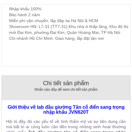
, đồ
Nhập khẩu 100%
trang
trí
Bảo hành 2 năm
Miễn phí vận chuyển, lắp đặp tại Hà Nội & HCM
Nội
Showroom HN: L7-31 (TT7-31),Khu nhà ở thấp tầng, Khu đô thị
Thất
mới Đại Kim, phường Đại Kim, Quận Hoàng Mai, TP Hà Nội
Nhà
Chi nhánh Hồ Chí Minh: Giao hàng, lắp đặt tận nơi
Hàng
Nội
Thất
Nhà
Hàng
Chi tiết sản phẩm
Nhấn vào đây để xem chi tiết sản phẩm
Giới thiệu về tab đầu giường Tân cổ điển sang trọng
nhập khẩu JVN620T
Hội tủ đầy đủ các yếu tố về tính thẩm mỹ và sự tiện dụng cần
mà bất kì ai cũng luôn cần đến trong những sinh hoạt thường
nhật, mẫu
Tab đầu giường tân cổ điển sang trọng nhập