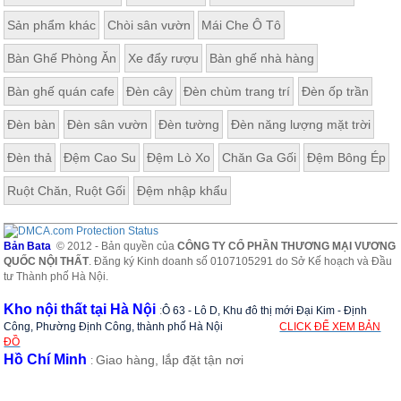
Sản phẩm khác
Chòi sân vườn
Mái Che Ô Tô
Bàn Ghế Phòng Ăn
Xe đẩy rượu
Bàn ghế nhà hàng
Bàn ghế quán cafe
Đèn cây
Đèn chùm trang trí
Đèn ốp trần
Đèn bàn
Đèn sân vườn
Đèn tường
Đèn năng lượng mặt trời
Đèn thả
Đệm Cao Su
Đệm Lò Xo
Chăn Ga Gối
Đệm Bông Ép
Ruột Chăn, Ruột Gối
Đệm nhập khẩu
Bản Bata
© 2012 - Bản quyền của
CÔNG TY CỔ PHẦN THƯƠNG MẠI VƯƠNG
QUỐC NỘI THẤT
. Đăng ký Kinh doanh số 0107105291 do Sở Kế hoạch và Đầu
tư Thành phố Hà Nội.
Kho nội thất tại Hà Nội
:
Ô 63 - Lô D, Khu đô thị mới Đại Kim - Định
Công, Phường Định Công, thành phố Hà Nội
CLICK ĐỂ XEM BẢN
ĐỒ
Hồ Chí Minh
Giao hàng, lắp đặt tận nơi
: