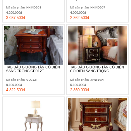
Mã sản phẩm: HH.KDG03
Mã sản phẩm: HH.KDG07
4.200.000đ
4.000.000đ
3.037.500đ
2.362.500đ
TAB ĐẦU GIƯỜNG TÂN CỔ ĐIỂN
TAB ĐẦU GIƯỜNG TÂN CỔ ĐIỂN
SANG TRỌNG GD912T
CỔ ĐIỂN SANG TRỌNG...
Mã sản phẩm: GD912T
Mã sản phẩm: JVN619AT
9.100.000đ
5.100.000đ
4.822.500đ
2.850.000đ