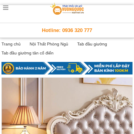
Trang
chủ
Nội
Hotline: 0936 320 777
Thất
Thông
Trang chủ
Nội Thất Phòng Ngủ
Tab đầu giường
Minh
Nội
Tab đầu giường tân cổ điển
thất
thông
minh
Nội
Thất
Trẻ
Em
Giường
tầng,
bàn
học, tủ
sách
Nội