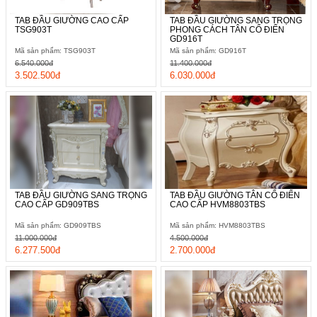
TAB ĐẦU GIƯỜNG CAO CẤP
TAB ĐẦU GIƯỜNG SANG TRỌNG
TSG903T
PHONG CÁCH TÂN CỔ ĐIỂN
GD916T
Mã sản phẩm: TSG903T
Mã sản phẩm: GD916T
6.540.000đ
11.400.000đ
3.502.500đ
6.030.000đ
TAB ĐẦU GIƯỜNG SANG TRỌNG
TAB ĐẦU GIƯỜNG TÂN CỔ ĐIỂN
CAO CẤP GD909TBS
CAO CẤP HVM8803TBS
Mã sản phẩm: GD909TBS
Mã sản phẩm: HVM8803TBS
11.000.000đ
4.500.000đ
6.277.500đ
2.700.000đ