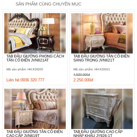
SẢN PHẨM CÙNG CHUYÊN MỤC
TAB ĐẦU GIƯỜNG PHONG CÁCH
TAB ĐẦU GIƯỜNG TÂN CỔ ĐIỂN
TÂN CỔ ĐIỂN JVN621AT
SANG TRỌNG JVN621T
Mã sản phẩm: HH.KDG00
Mã sản phẩm: HH.KDG01
4.500.000đ
Liên hệ:0936 320 777
2.250.000đ
TAB ĐẦU GIƯỜNG TÂN CỔ ĐIỂN
TAB ĐẦU GIƯỜNG CAO CẤP
CAO CẤP JVN619T
NHẬP KHẨU JY926-1T