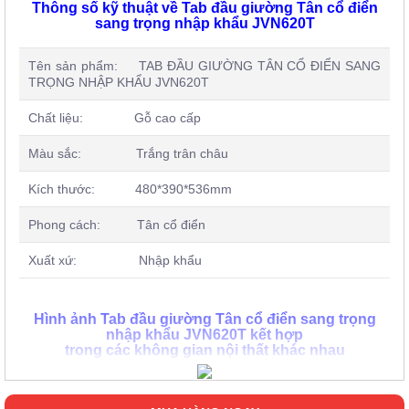
Thông số kỹ thuật về Tab đầu giường Tân cổ điển
sang trọng nhập khẩu JVN620T
Tên sản phẩm: TAB ĐẦU GIƯỜNG TÂN CỔ ĐIỂN SANG
TRỌNG NHẬP KHẨU JVN620T
Chất liệu: Gỗ cao cấp
Màu sắc: Trắng trân châu
Kích thước: 480*390*536mm
Phong cách: Tân cổ điển
Xuất xứ: Nhập khẩu
Hình ảnh Tab đầu giường Tân cổ điển sang trọng
nhập khẩu JVN620T kết hợp
trong các không gian nội thất khác nhau
Nếu như các bạn đang lo lắng rằng không biết mẫu tủ đầu
giường này liệu có phù hợp với chiếc giường ngủ của mình