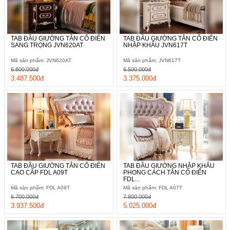
TAB ĐẦU GIƯỜNG TÂN CỔ ĐIỂN
TAB ĐẦU GIƯỜNG TÂN CỔ ĐIỂN
SANG TRỌNG JVN620AT
NHẬP KHẨU JVN617T
Mã sản phẩm: JVN620AT
Mã sản phẩm: JVN617T
6.800.000đ
6.500.000đ
3.487.500đ
3.375.000đ
TAB ĐẦU GIƯỜNG TÂN CỔ ĐIỂN
TAB ĐẦU GIƯỜNG NHẬP KHẨU
CAO CẤP FDL A09T
PHONG CÁCH TÂN CỔ ĐIỂN
FDL...
Mã sản phẩm: FDL A09T
Mã sản phẩm: FDL A07T
6.700.000đ
7.800.000đ
3.937.500đ
5.025.000đ