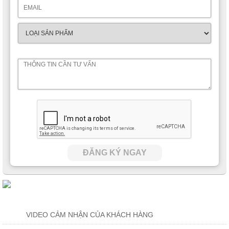
+ Tab đầu giường Tân cổ điển sang trọng nhập khẩu JVN620T
được bố trí cùng với
bộ nội thất phòng ngủ
có cùng phong cách
đề cao về tính thẩm mỹ tuyệt đối.
ĐĂNG KÝ NGAY
VIDEO CẢM NHẬN CỦA KHÁCH HÀNG