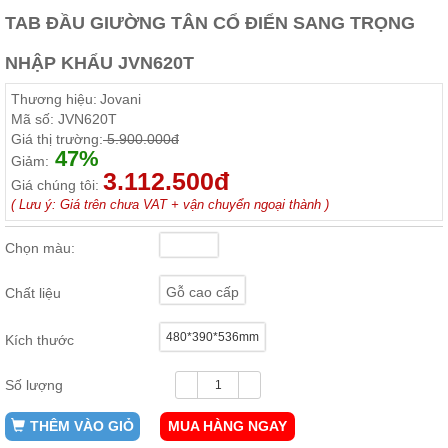
ăn,
TAB ĐẦU GIƯỜNG TÂN CỔ ĐIỂN SANG TRỌNG
ghế
ăn,
kệ
NHẬP KHẨU JVN620T
bếp
Thương hiệu:
Jovani
Nội
Mã số:
JVN620T
Thất
Giá thị trường:
5.900.000đ
47%
Ban
Giảm:
3.112.500đ
Công,
Giá chúng tôi:
Vườn
( Lưu ý: Giá trên chưa VAT + vận chuyển ngoại thành )
Bàn
ghế
Chọn màu:
ban
công,
xích
Gỗ cao cấp
Chất liệu
đu,
ghế...
480*390*536mm
Kích thước
Phụ
Kiện
Số lượng
Trang
Trí
THÊM VÀO GIỎ
MUA HÀNG NGAY
Cây
cảnh