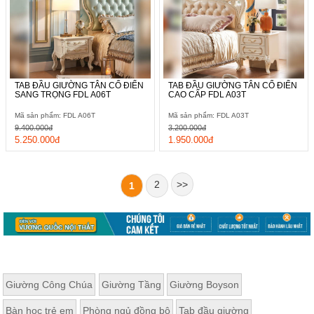
TAB ĐẦU GIƯỜNG TÂN CỔ ĐIỂN
TAB ĐẦU GIƯỜNG TÂN CỔ ĐIỂN
SANG TRỌNG FDL A06T
CAO CẤP FDL A03T
Mã sản phẩm: FDL A06T
Mã sản phẩm: FDL A03T
9.400.000đ
3.200.000đ
5.250.000đ
1.950.000đ
2
>>
1
Giường Công Chúa
Giường Tầng
Giường Boyson
Bàn học trẻ em
Phòng ngủ đồng bộ
Tab đầu giường