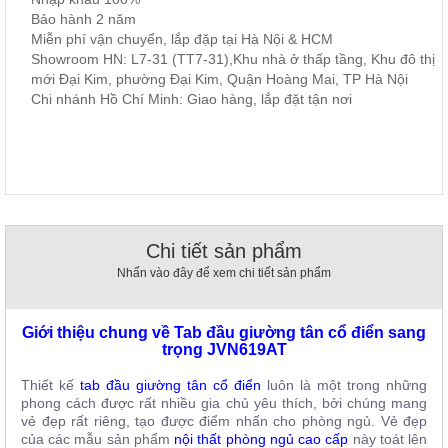
, đồ
Bảo hành 2 năm
trang
Miễn phí vận chuyển, lắp đặp tại Hà Nội & HCM
trí
Showroom HN: L7-31 (TT7-31),Khu nhà ở thấp tầng, Khu đô thị
mới Đại Kim, phường Đại Kim, Quận Hoàng Mai, TP Hà Nội
Nội
Chi nhánh Hồ Chí Minh: Giao hàng, lắp đặt tận nơi
Thất
Nhà
Hàng
Nội
Thất
Nhà
Hàng
Chi tiết sản phẩm
Nhấn vào đây để xem chi tiết sản phẩm
Giới thiệu chung về Tab đầu giường tân cổ điển sang
trọng JVN619AT
Thiết kế
tab đầu giường tân cổ điển
luôn là một trong những
phong cách được rất nhiều gia chủ yêu thích, bởi chúng mang
vẻ đẹp rất riêng, tạo được điểm nhấn cho phòng ngủ. Vẻ đẹp
của các mẫu sản phẩm
nội thất phòng ngủ cao cấp
này toát lên