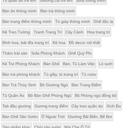
Tủ quần áo trẻ em
Giường cũi trẻ em
Sofa thông minh
Bàn ăn thông minh
Bàn trà thông minh
Bàn trang điểm thông minh
Tủ giày thông minh
Ghế độc lạ
Kệ Treo Tường
Tranh Trang Trí
Cây Cảnh
Hoa trang trí
Bình hoa, bát đĩa trang trí
Kệ hoa
Đồ decor nội thất
Thảm trải sàn
Sofa Phòng Khách
Ghế Quý Phi
Kệ Tivi Phòng Khách
Bàn Ghế
Bàn, Tủ Làm Việc
Lò sưởi
Bàn trà phòng khách
Tủ giầy, tủ trang trí
Tủ rượu
Bàn Trà Thủy Sinh
Bộ Giường Ngủ
Bàn Trang Điểm
Tủ Quần Áo
Bộ Bàn Ghế Phòng Ngủ
Bộ Phòng ngủ đồng bộ
Tab đầu giường
Gương trang điểm
Cây treo quần áo
Xích Đu
Bàn Ghế Sân Vườn
Ô Ngoài Trời
Giường Bãi Biển, Bể Bơi
Sản phẩm khác
Chòi sân vườn
Mái Che Ô Tô