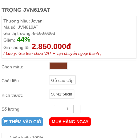
ăn,
ghế
TRỌNG JVN619AT
ăn,
kệ
Thương hiệu:
Jovani
bếp
Mã số:
JVN619AT
Giá thị trường:
5.100.000đ
Nội
44%
Giảm:
Thất
2.850.000đ
Giá chúng tôi:
Ban
( Lưu ý: Giá trên chưa VAT + vận chuyển ngoại thành )
Công,
Vườn
Chọn màu:
Bàn
ghế
ban
Gỗ cao cấp
Chất liệu
công,
xích
đu,
56*42*58cm
Kích thước
ghế...
Phụ
Số lượng
Kiện
Trang
THÊM VÀO GIỎ
MUA HÀNG NGAY
Trí
Cây
Nhập khẩu 100%
cảnh