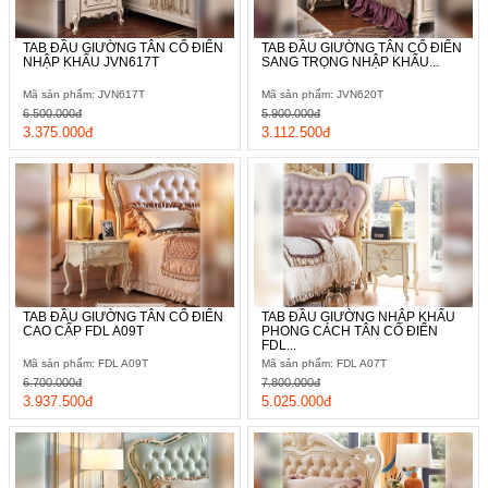
TAB ĐẦU GIƯỜNG TÂN CỔ ĐIỂN
TAB ĐẦU GIƯỜNG TÂN CỔ ĐIỂN
NHẬP KHẨU JVN617T
SANG TRỌNG NHẬP KHẨU...
Mã sản phẩm: JVN617T
Mã sản phẩm: JVN620T
6.500.000đ
5.900.000đ
3.375.000đ
3.112.500đ
TAB ĐẦU GIƯỜNG TÂN CỔ ĐIỂN
TAB ĐẦU GIƯỜNG NHẬP KHẨU
CAO CẤP FDL A09T
PHONG CÁCH TÂN CỔ ĐIỂN
FDL...
Mã sản phẩm: FDL A09T
Mã sản phẩm: FDL A07T
6.700.000đ
7.800.000đ
3.937.500đ
5.025.000đ