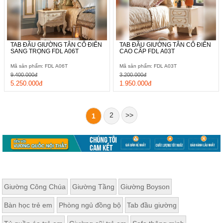
TAB ĐẦU GIƯỜNG TÂN CỔ ĐIỂN
TAB ĐẦU GIƯỜNG TÂN CỔ ĐIỂN
SANG TRỌNG FDL A06T
CAO CẤP FDL A03T
Mã sản phẩm: FDL A06T
Mã sản phẩm: FDL A03T
9.400.000đ
3.200.000đ
5.250.000đ
1.950.000đ
2
>>
1
Giường Công Chúa
Giường Tầng
Giường Boyson
Bàn học trẻ em
Phòng ngủ đồng bộ
Tab đầu giường