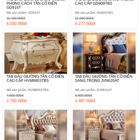
PHONG CÁCH TÂN CỔ ĐIỂN
CAO CẤP GD909TBS
GD916T
Mã sản phẩm: GD916T
Mã sản phẩm: GD909TBS
11.400.000đ
11.000.000đ
6.030.000đ
6.277.500đ
+
Mẫu Tab đầu giường tân cổ điển sang trọng JVN619AT khi kết
hợp với bộ giường ngủ màu xanh pastel như mang đến làn gió
dịu nhẹ cho cả căn phòng của bạn.
TAB ĐẦU GIƯỜNG TÂN CỔ ĐIỂN
TAB ĐẦU GIƯỜNG TÂN CỔ ĐIỂN
CAO CẤP HVM8803TBS
SANG TRỌNG JVN620AT
Mã sản phẩm: HVM8803TBS
Mã sản phẩm: JVN620AT
4.500.000đ
6.800.000đ
2.700.000đ
3.487.500đ