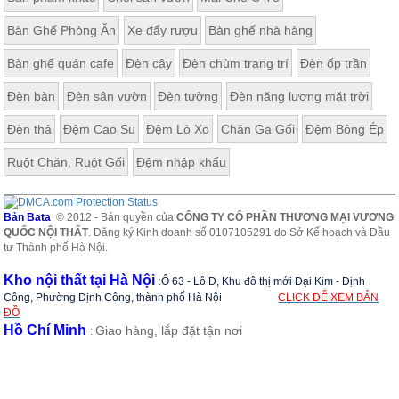
Bàn Ghế Phòng Ăn
Xe đẩy rượu
Bàn ghế nhà hàng
Bàn ghế quán cafe
Đèn cây
Đèn chùm trang trí
Đèn ốp trần
Đèn bàn
Đèn sân vườn
Đèn tường
Đèn năng lượng mặt trời
Đèn thả
Đệm Cao Su
Đệm Lò Xo
Chăn Ga Gối
Đệm Bông Ép
Ruột Chăn, Ruột Gối
Đệm nhập khẩu
Bản Bata
© 2012 - Bản quyền của
CÔNG TY CỔ PHẦN THƯƠNG MẠI VƯƠNG
QUỐC NỘI THẤT
. Đăng ký Kinh doanh số 0107105291 do Sở Kế hoạch và Đầu
tư Thành phố Hà Nội.
Kho nội thất tại Hà Nội
:
Ô 63 - Lô D, Khu đô thị mới Đại Kim - Định
Công, Phường Định Công, thành phố Hà Nội
CLICK ĐỂ XEM BẢN
ĐỒ
Hồ Chí Minh
Giao hàng, lắp đặt tận nơi
: