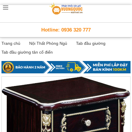
Trang
chủ
Nội
Hotline: 0936 320 777
Thất
Thông
Trang chủ
Nội Thất Phòng Ngủ
Tab đầu giường
Minh
Nội
Tab đầu giường tân cổ điển
thất
thông
minh
Nội
Thất
Trẻ
Em
Giường
tầng,
bàn
học, tủ
sách
Nội