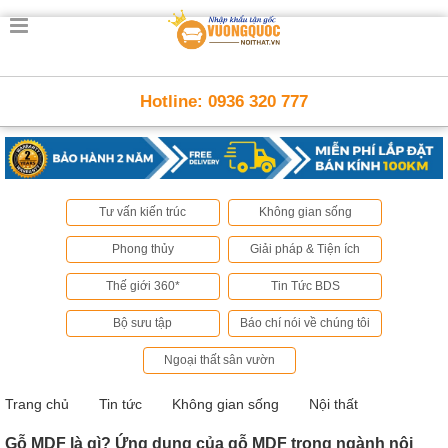
Trang
chủ
Nội
Hotline: 0936 320 777
Thất
Thông
Minh
Nội
thất
thông
Tư vấn kiến trúc
Không gian sống
minh
Phong thủy
Giải pháp & Tiện ích
Nội
Thất
Thế giới 360*
Tin Tức BDS
Trẻ
Em
Bộ sưu tập
Báo chí nói về chúng tôi
Giường
tầng,
Ngoại thất sân vườn
bàn
học, tủ
sách
Trang chủ
Tin tức
Không gian sống
Nội thất
Nội
Gỗ MDF là gì? Ứng dụng của gỗ MDF trong ngành nội