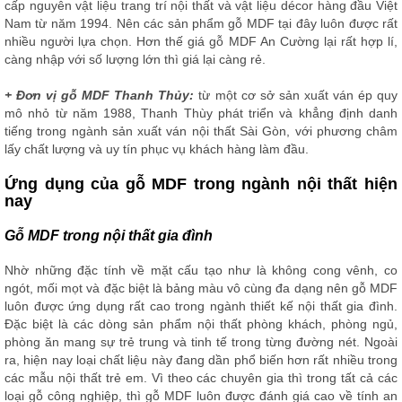
cấp nguyên vật liệu trang trí nội thất và vật liệu décor hàng đầu Việt
Nam từ năm 1994. Nên các sản phẩm gỗ MDF tại đây luôn được rất
nhiều người lựa chọn. Hơn thế giá gỗ MDF An Cường lại rất hợp lí,
càng nhập với số lượng lớn thì giá lại càng rẻ.
+ Đơn vị gỗ MDF Thanh Thủy:
từ một cơ sở sản xuất ván ép quy
mô nhỏ từ năm 1988, Thanh Thùy phát triển và khẳng định danh
tiếng trong ngành sản xuất ván nội thất Sài Gòn, với phương châm
lấy chất lượng và uy tín phục vụ khách hàng làm đầu.
Ứng dụng của gỗ MDF trong ngành nội thất hiện
nay
Gỗ MDF trong nội thất gia đình
Nhờ những đặc tính về mặt cấu tạo như là không cong vênh, co
ngót, mối mọt và đặc biệt là bảng màu vô cùng đa dạng nên gỗ MDF
luôn được ứng dụng rất cao trong ngành thiết kế nội thất gia đình.
Đặc biệt là các dòng sản phẩm nội thất phòng khách, phòng ngủ,
phòng ăn mang sự trẻ trung và tinh tế trong từng đường nét. Ngoài
ra, hiện nay loại chất liệu này đang dần phổ biến hơn rất nhiều trong
các mẫu nội thất trẻ em. Vì theo các chuyên gia thì trong tất cả các
loại gỗ công nghiệp, thì gỗ MDF luôn được đánh giá cao về tính an