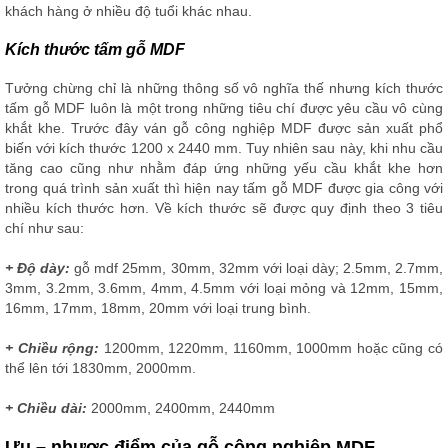
khách hàng ở nhiều độ tuổi khác nhau.
Kích thước tấm gỗ MDF
Tưởng chừng chỉ là những thông số vô nghĩa thế nhưng kích thước
tấm gỗ MDF luôn là một trong những tiêu chí được yêu cầu vô cùng
khắt khe. Trước đây ván gỗ công nghiệp MDF được sản xuất phổ
biến với kích thước 1200 x 2440 mm. Tuy nhiên sau này, khi nhu cầu
tăng cao cũng như nhằm đáp ứng những yếu cầu khắt khe hơn
trong quá trình sản xuất thì hiện nay tấm gỗ MDF được gia công với
nhiều kích thước hơn. Về kích thước sẽ được quy định theo 3 tiêu
chí như sau:
+ Độ dày:
gỗ mdf 25mm, 30mm, 32mm với loại dày; 2.5mm, 2.7mm,
3mm, 3.2mm, 3.6mm, 4mm, 4.5mm với loại mỏng và 12mm, 15mm,
16mm, 17mm, 18mm, 20mm với loại trung bình.
+ Chiều rộng:
1200mm, 1220mm, 1160mm, 1000mm hoặc cũng có
thể lên tới 1830mm, 2000mm.
+ Chiều dài:
2000mm, 2400mm, 2440mm
Ưu – nhược điểm của gỗ công nghiệp MDF