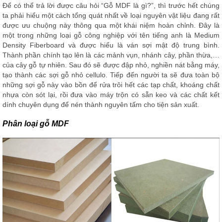
Để có thể trả lời được câu hỏi “Gỗ MDF là gì?”, thì trước hết chúng
ta phải hiểu một cách tổng quát nhất về loại nguyên vật liệu đang rất
được ưu chuộng này thông qua một khái niệm hoàn chỉnh. Đây là
một trong những loại gỗ công nghiệp với tên tiếng anh là Medium
Density Fiberboard và được hiểu là ván sợi mật độ trung bình.
Thành phần chính tạo lên là các mảnh vụn, nhánh cây, phần thừa,…
của cây gỗ tự nhiên. Sau đó sẽ được đập nhỏ, nghiền nát bằng máy,
tạo thành các sợi gỗ nhỏ cellulo. Tiếp đến người ta sẽ đưa toàn bộ
những sợi gỗ này vào bồn để rửa trôi hết các tạp chất, khoáng chất
nhựa còn sót lại, rồi đưa vào máy trộn có sẵn keo và các chất kết
dính chuyên dụng để nén thành nguyên tấm cho tiện sản xuất.
Phân loại gỗ MDF