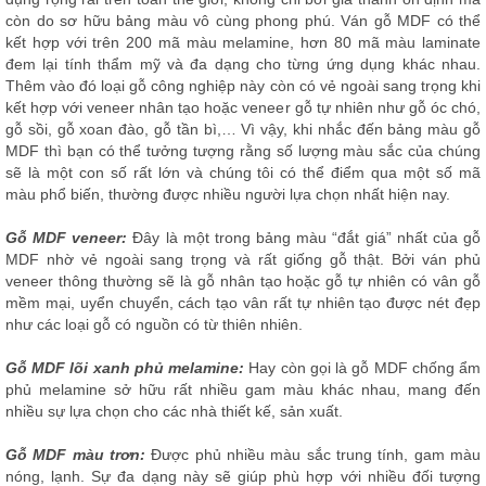
còn do sơ hữu bảng màu vô cùng phong phú. Ván gỗ MDF có thể
kết hợp với trên 200 mã màu melamine, hơn 80 mã màu laminate
đem lại tính thẩm mỹ và đa dạng cho từng ứng dụng khác nhau.
Thêm vào đó loại gỗ công nghiệp này còn có vẻ ngoài sang trọng khi
kết hợp với veneer nhân tạo hoặc veneer gỗ tự nhiên như gỗ óc chó,
gỗ sồi, gỗ xoan đào, gỗ tần bì,… Vì vậy, khi nhắc đến bảng màu gỗ
MDF thì bạn có thể tưởng tượng rằng số lượng màu sắc của chúng
sẽ là một con số rất lớn và chúng tôi có thể điểm qua một số mã
màu phổ biến, thường được nhiều người lựa chọn nhất hiện nay.
Gỗ MDF veneer:
Đây là một trong bảng màu “đắt giá” nhất của gỗ
MDF nhờ vẻ ngoài sang trọng và rất giống gỗ thật. Bởi ván phủ
veneer thông thường sẽ là gỗ nhân tạo hoặc gỗ tự nhiên có vân gỗ
mềm mại, uyển chuyển, cách tạo vân rất tự nhiên tạo được nét đẹp
như các loại gỗ có nguồn có từ thiên nhiên.
Gỗ MDF lõi xanh phủ melamine:
Hay còn gọi là gỗ MDF chống ẩm
phủ melamine sở hữu rất nhiều gam màu khác nhau, mang đến
nhiều sự lựa chọn cho các nhà thiết kế, sản xuất.
Gỗ MDF màu trơn:
Được phủ nhiều màu sắc trung tính, gam màu
nóng, lạnh. Sự đa dạng này sẽ giúp phù hợp với nhiều đối tượng