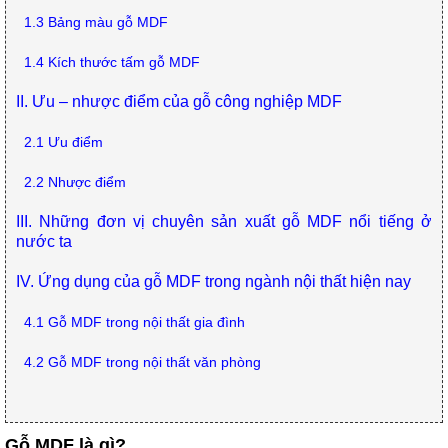
ăn,
1.3 Bảng màu gỗ MDF
ghế
ăn,
kệ
1.4 Kích thước tấm gỗ MDF
bếp
II. Ưu – nhược điểm của gỗ công nghiệp MDF
Nội
Thất
2.1 Ưu điểm
Ban
Công,
2.2 Nhược điểm
Vườn
Bàn
III. Những đơn vị chuyên sản xuất gỗ MDF nổi tiếng ở
ghế
nước ta
ban
công,
xích
IV. Ứng dụng của gỗ MDF trong ngành nội thất hiện nay
đu,
ghế...
4.1 Gỗ MDF trong nội thất gia đình
Phụ
4.2 Gỗ MDF trong nội thất văn phòng
Kiện
Trang
Trí
Cây
Gỗ MDF là gì?
cảnh