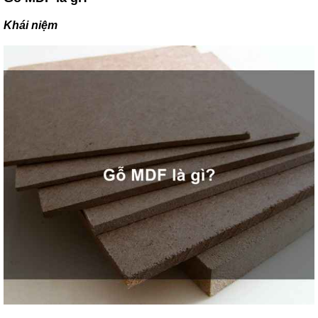
, đồ
trang
Khái niệm
trí
Nội
Thất
Nhà
Hàng
Nội
Thất
Nhà
Hàng