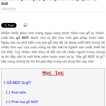
Thất
thất
Phòng
23/01/2020
Khách
Sofa,
tủ
rượu,
Bàn
trà...
Nhằm khắc phục tình trạng ngày càng khan hiếm của gỗ tự nhiên,
chất liệu
gỗ MDF
được cho ra đời như một giải pháp hoàn hảo.
Nội
Ngày nay sự phổ biến của loại gỗ này đã và đang xuất hiện trong rất
Thất
nhiều lĩnh vực của cuộc sống và đặc biệt là ngành sản xuất, thiết kế
Phòng
nội thất. Tuy nhiên, trên thực tế đối với rất nhiều người trong chúng
ta thì đây vẫn là một khái niệm hoàn toàn xa lạ. Vậy gỗ MDF là gì?
Ngủ
hãy cùng chúng tôi tìm lời giải đáp trong nội dung lần này nhé.
Giường
ngủ, tủ
áo, bàn
Mục lục
trang
điểm
I. Gỗ MDF là gì?
Nội
Thất
1.1 Khái niệm
Phòng
Ăn
1.2 Phân loại gỗ MDF
Bàn