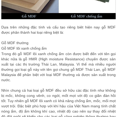
Dựa trên những đặc tính và cấu tạo riêng biêt hiện nay gỗ MDF
được phân thành hai loại riêng biệt là:
Gỗ MDF thường
Gỗ MDF lõi xanh chống ẩm
Trong đó gỗ MDF lõi xanh chống ẩm còn được biết đến với tên gọi
khác nữa là gỗ HMR (High moisture Resistance) chuyên được sản
xuất tại các thị trường Thái Lan, Malaysia. Vì thế mà nhiều người
thường gọi loại gỗ này với tên gọi chung gỗ MDF Thái Lan, gỗ MDF
Malaysia để phân biệt với loại MDF thường và được sản xuất trong
nước.
Nhìn chung cả hai loại gỗ MDF đều sở hữu các đặc tính như không
bị mốc, không cong vênh, co ngót, mốt mọt với độ co giãn đàn hồi
tốt. Tuy nhiên gỗ MDF lõi xanh có khả năng chống ẩm, mốc, mối mọt
vượt trội. Đặc biệt phù hợp với khí hậu của Việt Nam mang tính chất
nóng ẩm, độ ẩm không khí cao, nhiệt độ cao nên sự thay đổi nhiệt
độ đột ngột sẽ khiến cho các loại gỗ công nghiệp thông thường hay