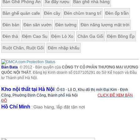
Bàn Ghế Phòng Ăn
Xe đẩy rượu
Bàn ghế nhà hàng
Bàn ghế quán cafe
Đèn cây
Đèn chùm trang trí
Đèn ốp trần
Đèn bàn
Đèn sân vườn
Đèn tường
Đèn năng lượng mặt trời
Đèn thả
Đệm Cao Su
Đệm Lò Xo
Chăn Ga Gối
Đệm Bông Ép
Ruột Chăn, Ruột Gối
Đệm nhập khẩu
Bản Bata
© 2012 - Bản quyền của
CÔNG TY CỔ PHẦN THƯƠNG MẠI VƯƠNG
QUỐC NỘI THẤT
. Đăng ký Kinh doanh số 0107105291 do Sở Kế hoạch và Đầu
tư Thành phố Hà Nội.
Kho nội thất tại Hà Nội
:
Ô 63 - Lô D, Khu đô thị mới Đại Kim - Định
Công, Phường Định Công, thành phố Hà Nội
CLICK ĐỂ XEM BẢN
ĐỒ
Hồ Chí Minh
Giao hàng, lắp đặt tận nơi
: