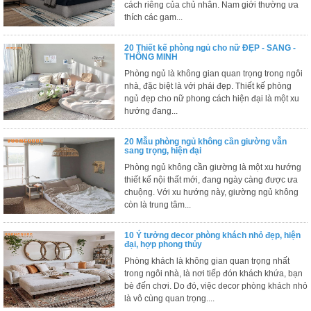
cách riêng của chủ nhân. Nam giới thường ưa
Thất
thích các gam...
Phòng
Khách
20 Thiết kế phòng ngủ cho nữ ĐẸP - SANG -
Sofa,
THÔNG MINH
tủ
Phòng ngủ là không gian quan trọng trong ngôi
rượu,
Bàn
nhà, đặc biệt là với phái đẹp. Thiết kế phòng
trà...
ngủ đẹp cho nữ phong cách hiện đại là một xu
hướng đang...
Nội
Thất
20 Mẫu phòng ngủ không cần giường vẫn
sang trọng, hiện đại
Phòng
Ngủ
Phòng ngủ không cần giường là một xu hướng
thiết kế nội thất mới, đang ngày càng được ưa
Giường
ngủ, tủ
chuộng. Với xu hướng này, giường ngủ không
áo, bàn
còn là trung tâm...
trang
điểm
10 Ý tưởng decor phòng khách nhỏ đẹp, hiện
đại, hợp phong thủy
Nội
Phòng khách là không gian quan trọng nhất
Thất
trong ngôi nhà, là nơi tiếp đón khách khứa, bạn
Phòng
bè đến chơi. Do đó, việc decor phòng khách nhỏ
Ăn
là vô cùng quan trọng....
Bàn