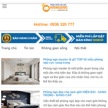
Trang
chủ
Nội
Hotline: 0936 320 777
Thất
Thông
Minh
Nội
thất
Trang chủ
Tin tức
Không gian sống
Nội thất
thông
minh
Phòng ngủ master là gì? TOP 50 mẫu phòng
Nội
ngủ cực sang trọng
Thất
Phòng ngủ master là một phần quan trọng của
Trẻ
một căn nhà hiện đại. Đây là không gian nghỉ
Em
ngơi và thư giãn của chủ nhân nhà, nơi họ có
thể tìm thấy sự...
Giường
tầng,
bàn
Phòng ngủ đẹp cho nam giới HIỆN ĐẠI - SANG
học, tủ
TRỌNG - ĐẲNG CẤP
sách
Việc thiết kế phòng ngủ đẹp cho nam giới không
chỉ tạo cảm giác thư thái mà còn thể hiện phong
Nội