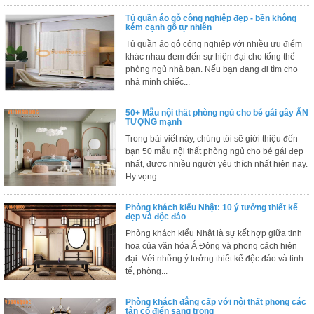
ăn,
Tủ quần áo gỗ công nghiệp đẹp - bền không
ghế
kém cạnh gỗ tự nhiên
ăn,
kệ
Tủ quần áo gỗ công nghiệp với nhiều ưu điểm
bếp
khác nhau đem đến sự hiện đại cho tổng thể
phòng ngủ nhà bạn. Nếu bạn đang đi tìm cho
Nội
nhà mình chiếc...
Thất
Ban
50+ Mẫu nội thất phòng ngủ cho bé gái gây ẤN
TƯỢNG mạnh
Công,
Vườn
Trong bài viết này, chúng tôi sẽ giới thiệu đến
bạn 50 mẫu nội thất phòng ngủ cho bé gái đẹp
Bàn
ghế
nhất, được nhiều người yêu thích nhất hiện nay.
ban
Hy vọng...
công,
xích
đu,
Phòng khách kiểu Nhật: 10 ý tưởng thiết kế
ghế...
đẹp và độc đáo
Phòng khách kiểu Nhật là sự kết hợp giữa tinh
Phụ
hoa của văn hóa Á Đông và phong cách hiện
Kiện
đại. Với những ý tưởng thiết kế độc đáo và tinh
tế, phòng...
Trang
Trí
Phòng khách đẳng cấp với nội thất phong các
Cây
tân cổ điển sang trọng
cảnh