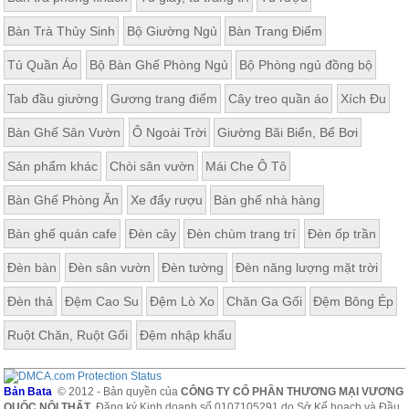
Bàn Trà Thủy Sinh
Bộ Giường Ngủ
Bàn Trang Điểm
Tủ Quần Áo
Bộ Bàn Ghế Phòng Ngủ
Bộ Phòng ngủ đồng bộ
Tab đầu giường
Gương trang điểm
Cây treo quần áo
Xích Đu
Bàn Ghế Sân Vườn
Ô Ngoài Trời
Giường Bãi Biển, Bể Bơi
Sản phẩm khác
Chòi sân vườn
Mái Che Ô Tô
Bàn Ghế Phòng Ăn
Xe đẩy rượu
Bàn ghế nhà hàng
Bàn ghế quán cafe
Đèn cây
Đèn chùm trang trí
Đèn ốp trần
Đèn bàn
Đèn sân vườn
Đèn tường
Đèn năng lượng mặt trời
Đèn thả
Đệm Cao Su
Đệm Lò Xo
Chăn Ga Gối
Đệm Bông Ép
Ruột Chăn, Ruột Gối
Đệm nhập khẩu
Bản Bata
© 2012 - Bản quyền của
CÔNG TY CỔ PHẦN THƯƠNG MẠI VƯƠNG
QUỐC NỘI THẤT
. Đăng ký Kinh doanh số 0107105291 do Sở Kế hoạch và Đầu