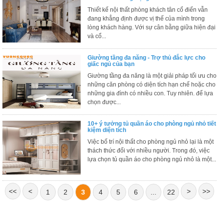
, đồ
Thiết kế nội thất phòng khách tân cổ điển vẫn
trang
đang khẳng định được vị thế của mình trong
trí
lòng khách hàng. Với sự cân bằng giữa hiện đại
và cổ...
Nội
Thất
Giường tầng đa năng - Trợ thủ đắc lực cho
Nhà
giấc ngủ của bạn
Hàng
Giường tầng đa năng là một giải pháp tối ưu cho
Nội
những căn phòng có diện tích hạn chế hoặc cho
Thất
những gia đình có nhiều con. Tuy nhiên. để lựa
Nhà
chọn được...
Hàng
10+ ý tưởng tủ quần áo cho phòng ngủ nhỏ tiết
kiệm diện tích
Việc bố trí nội thất cho phòng ngủ nhỏ lại là một
thách thức đối với nhiều người. Trong đó, việc
lựa chọn tủ quần áo cho phòng ngủ nhỏ là một...
<<
<
>
>>
1
2
3
4
5
6
...
22