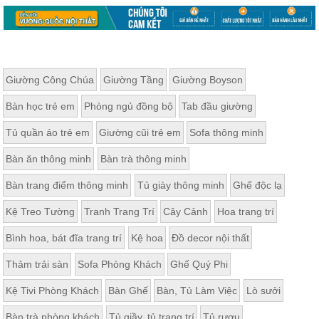
Giường Công Chúa
Giường Tầng
Giường Boyson
Bàn học trẻ em
Phòng ngủ đồng bộ
Tab đầu giường
Tủ quần áo trẻ em
Giường cũi trẻ em
Sofa thông minh
Bàn ăn thông minh
Bàn trà thông minh
Bàn trang điểm thông minh
Tủ giày thông minh
Ghế độc lạ
Kệ Treo Tường
Tranh Trang Trí
Cây Cảnh
Hoa trang trí
Bình hoa, bát đĩa trang trí
Kệ hoa
Đồ decor nội thất
Thảm trải sàn
Sofa Phòng Khách
Ghế Quý Phi
Kệ Tivi Phòng Khách
Bàn Ghế
Bàn, Tủ Làm Việc
Lò sưởi
Bàn trà phòng khách
Tủ giầy, tủ trang trí
Tủ rượu