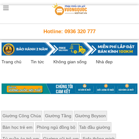
Trang
chủ
Nội
Hotline: 0936 320 777
Thất
Thông
Minh
Nội
thất
Trang chủ
Tin tức
Không gian sống
Nhà đẹp
thông
minh
Nội
Thất
Trẻ
Em
Giường
tầng,
bàn
Giường Công Chúa
Giường Tầng
Giường Boyson
học, tủ
sách
Bàn học trẻ em
Phòng ngủ đồng bộ
Tab đầu giường
Nội
Tủ quần áo trẻ em
Giường cũi trẻ em
Sofa thông minh