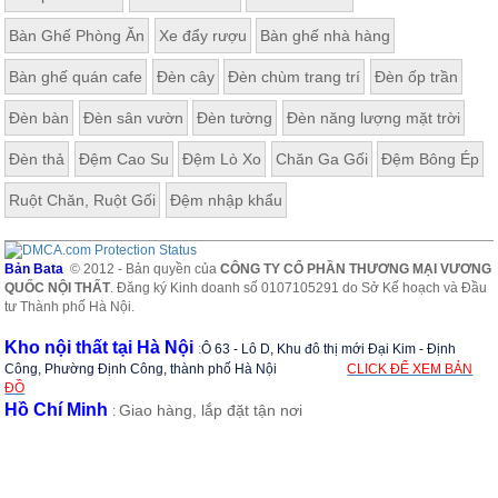
ăn,
ghế
Bàn Ghế Phòng Ăn
Xe đẩy rượu
Bàn ghế nhà hàng
ăn,
kệ
Bàn ghế quán cafe
Đèn cây
Đèn chùm trang trí
Đèn ốp trần
bếp
Đèn bàn
Đèn sân vườn
Đèn tường
Đèn năng lượng mặt trời
Nội
Thất
Đèn thả
Đệm Cao Su
Đệm Lò Xo
Chăn Ga Gối
Đệm Bông Ép
Ban
Công,
Ruột Chăn, Ruột Gối
Đệm nhập khẩu
Vườn
Bàn
ghế
Bản Bata
© 2012 - Bản quyền của
CÔNG TY CỔ PHẦN THƯƠNG MẠI VƯƠNG
ban
QUỐC NỘI THẤT
. Đăng ký Kinh doanh số 0107105291 do Sở Kế hoạch và Đầu
công,
tư Thành phố Hà Nội.
xích
đu,
ghế...
Kho nội thất tại Hà Nội
:
Ô 63 - Lô D, Khu đô thị mới Đại Kim - Định
Công, Phường Định Công, thành phố Hà Nội
CLICK ĐỂ XEM BẢN
Phụ
ĐỒ
Hồ Chí Minh
Kiện
Giao hàng, lắp đặt tận nơi
:
Trang
Trí
Cây
cảnh