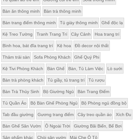
Thất
Phòng
Bàn ăn thông minh
Bàn trà thông minh
Khách
Bàn trang điểm thông minh
Tủ giày thông minh
Ghế độc lạ
Sofa,
tủ
rượu,
Kệ Treo Tường
Tranh Trang Trí
Cây Cảnh
Hoa trang trí
Bàn
trà...
Bình hoa, bát đĩa trang trí
Kệ hoa
Đồ decor nội thất
Nội
Thảm trải sàn
Sofa Phòng Khách
Ghế Quý Phi
Thất
Phòng
Kệ Tivi Phòng Khách
Bàn Ghế
Bàn, Tủ Làm Việc
Lò sưởi
Ngủ
Bàn trà phòng khách
Tủ giầy, tủ trang trí
Tủ rượu
Giường
ngủ, tủ
áo, bàn
Bàn Trà Thủy Sinh
Bộ Giường Ngủ
Bàn Trang Điểm
trang
điểm
Tủ Quần Áo
Bộ Bàn Ghế Phòng Ngủ
Bộ Phòng ngủ đồng bộ
Nội
Tab đầu giường
Gương trang điểm
Cây treo quần áo
Xích Đu
Thất
Phòng
Bàn Ghế Sân Vườn
Ô Ngoài Trời
Giường Bãi Biển, Bể Bơi
Ăn
Sản phẩm khác
Chòi sân vườn
Mái Che Ô Tô
Bàn