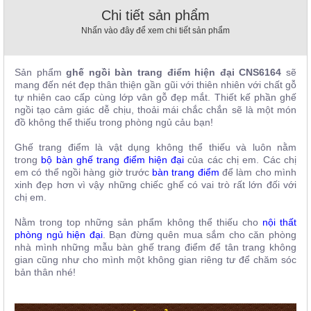
, đồ
Chi tiết sản phẩm
trang
trí
Nhấn vào đây để xem chi tiết sản phẩm
Nội
Thất
Sản phẩm
ghế ngồi bàn trang điểm hiện đại CNS6164
sẽ
mang đến nét đẹp thân thiện gần gũi với thiên nhiên với chất gỗ
Nhà
tự nhiên cao cấp cùng lớp vân gỗ đẹp mắt. Thiết kế phần ghế
Hàng
ngồi tạo cảm giác dễ chịu, thoải mái chắc chắn sẽ là một món
Nội
đồ không thể thiếu trong phòng ngủ cảu bạn!
Thất
Nhà
Ghế trang điểm là vật dụng không thể thiếu và luôn nằm
Hàng
trong
bộ
bàn ghế trang điểm hiện đại
của các chị em. Các chị
em có thể ngồi hàng giờ trước
bàn trang điểm
để làm cho mình
xinh đẹp hơn vì vậy những chiếc ghế có vai trò rất lớn đối với
chị em.
Nằm trong top những sản phẩm không thể thiếu cho
nội thất
phòng ngủ hiện đại
. Bạn đừng quên mua sắm cho căn phòng
nhà mình những mẫu bàn ghế trang điểm để tân trang không
gian cũng như cho mình một không gian riêng tư để chăm sóc
bản thân nhé!