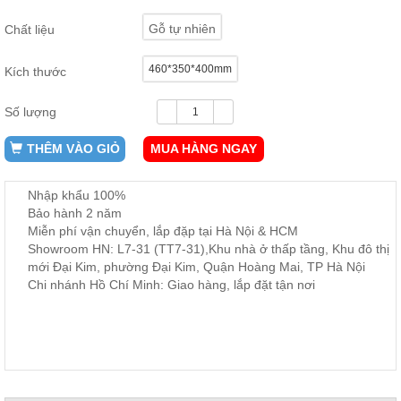
ăn,
ghế
Gỗ tự nhiên
Chất liệu
ăn,
kệ
bếp
460*350*400mm
Kích thước
Nội
Số lượng
Thất
Ban
THÊM VÀO GIỎ
MUA HÀNG NGAY
Công,
Vườn
Nhập khẩu 100%
Bàn
ghế
Bảo hành 2 năm
ban
Miễn phí vận chuyển, lắp đặp tại Hà Nội & HCM
công,
Showroom HN: L7-31 (TT7-31),Khu nhà ở thấp tầng, Khu đô thị
xích
đu,
mới Đại Kim, phường Đại Kim, Quận Hoàng Mai, TP Hà Nội
ghế...
Chi nhánh Hồ Chí Minh: Giao hàng, lắp đặt tận nơi
Phụ
Kiện
Trang
Trí
Cây
cảnh