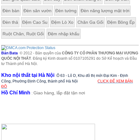
Đèn bàn
Đèn sân vườn
Đèn tường
Đèn năng lượng mặt trời
Đèn thả
Đệm Cao Su
Đệm Lò Xo
Chăn Ga Gối
Đệm Bông Ép
Ruột Chăn, Ruột Gối
Đệm nhập khẩu
Bản Bata
© 2012 - Bản quyền của
CÔNG TY CỔ PHẦN THƯƠNG MẠI VƯƠNG
QUỐC NỘI THẤT
. Đăng ký Kinh doanh số 0107105291 do Sở Kế hoạch và Đầu
tư Thành phố Hà Nội.
Kho nội thất tại Hà Nội
:
Ô 63 - Lô D, Khu đô thị mới Đại Kim - Định
Công, Phường Định Công, thành phố Hà Nội
CLICK ĐỂ XEM BẢN
ĐỒ
Hồ Chí Minh
Giao hàng, lắp đặt tận nơi
: