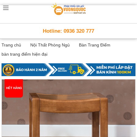
Trang
chủ
Nội
Hotline: 0936 320 777
Thất
Thông
Trang chủ
Nội Thất Phòng Ngủ
Bàn Trang Điểm
Minh
Nội
bàn trang điểm hiện đại
thất
thông
minh
Nội
Thất
HẾT HÀNG
Trẻ
Em
Giường
tầng,
bàn
học, tủ
sách
Nội