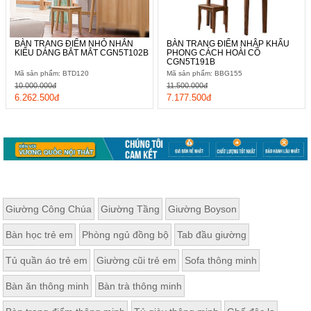
BÀN TRANG ĐIỂM NHỎ NHẮN
BÀN TRANG ĐIỂM NHẬP KHẨU
KIỂU DÁNG BẮT MẮT CGN5T102B
PHONG CÁCH HOÀI CỔ
CGN5T191B
Mã sản phẩm: BTD120
Mã sản phẩm: BBG155
10.000.000đ
11.500.000đ
6.262.500đ
7.177.500đ
Giường Công Chúa
Giường Tầng
Giường Boyson
Bàn học trẻ em
Phòng ngủ đồng bộ
Tab đầu giường
Tủ quần áo trẻ em
Giường cũi trẻ em
Sofa thông minh
Bàn ăn thông minh
Bàn trà thông minh