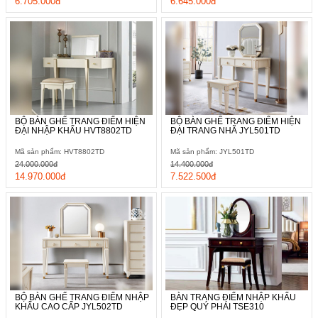
6.705.000đ
6.645.000đ
BỘ BÀN GHẾ TRANG ĐIỂM HIỆN
BỘ BÀN GHẾ TRANG ĐIỂM HIỆN
ĐẠI NHẬP KHẨU HVT8802TD
ĐẠI TRANG NHÃ JYL501TD
Mã sản phẩm: HVT8802TD
Mã sản phẩm: JYL501TD
24.000.000đ
14.400.000đ
14.970.000đ
7.522.500đ
BỘ BÀN GHẾ TRANG ĐIỂM NHẬP
BÀN TRANG ĐIỂM NHẬP KHẨU
KHẨU CAO CẤP JYL502TD
ĐẸP QUÝ PHÁI TSE310