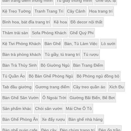
Bàn trang điểm thông minh
Tủ giày thông minh
Ghế độc lạ
Kệ Treo Tường
Tranh Trang Trí
Cây Cảnh
Hoa trang trí
Bình hoa, bát đĩa trang trí
Kệ hoa
Đồ decor nội thất
Thảm trải sàn
Sofa Phòng Khách
Ghế Quý Phi
Kệ Tivi Phòng Khách
Bàn Ghế
Bàn, Tủ Làm Việc
Lò sưởi
Bàn trà phòng khách
Tủ giầy, tủ trang trí
Tủ rượu
Bàn Trà Thủy Sinh
Bộ Giường Ngủ
Bàn Trang Điểm
Tủ Quần Áo
Bộ Bàn Ghế Phòng Ngủ
Bộ Phòng ngủ đồng bộ
Tab đầu giường
Gương trang điểm
Cây treo quần áo
Xích Đu
Bàn Ghế Sân Vườn
Ô Ngoài Trời
Giường Bãi Biển, Bể Bơi
Sản phẩm khác
Chòi sân vườn
Mái Che Ô Tô
Bàn Ghế Phòng Ăn
Xe đẩy rượu
Bàn ghế nhà hàng
Bàn ghế quán cafe
Đèn cây
Đèn chùm trang trí
Đèn ốp trần