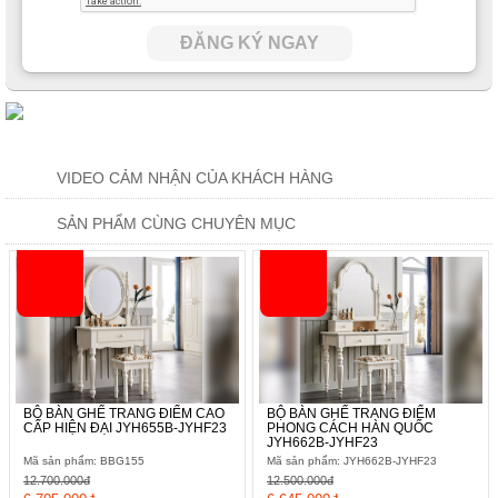
ĐĂNG KÝ NGAY
VIDEO CẢM NHẬN CỦA KHÁCH HÀNG
SẢN PHẨM CÙNG CHUYÊN MỤC
BỘ BÀN GHẾ TRANG ĐIỂM CAO
BỘ BÀN GHẾ TRANG ĐIỂM
CẤP HIỆN ĐẠI JYH655B-JYHF23
PHONG CÁCH HÀN QUỐC
JYH662B-JYHF23
Mã sản phẩm: BBG155
Mã sản phẩm: JYH662B-JYHF23
12.700.000đ
12.500.000đ