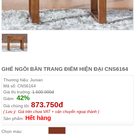
Thất
Phòng
Khách
Sofa,
tủ
rượu,
Bàn
trà...
Nội
Thất
Phòng
GHẾ NGỒI BÀN TRANG ĐIỂM HIỆN ĐẠI CNS6164
Ngủ
Giường
Thương hiệu:
Junian
ngủ, tủ
Mã số:
CNS6164
áo, bàn
Giá thị trường:
1.500.000đ
trang
42%
điểm
Giảm:
873.750đ
Giá chúng tôi:
Nội
( Lưu ý: Giá trên chưa VAT + vận chuyển ngoại thành )
Thất
Hết hàng
Sản phẩm:
Phòng
Ăn
Chọn màu:
Bàn