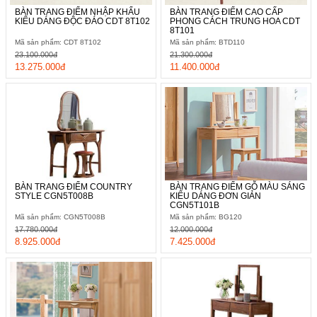
BÀN TRANG ĐIỂM NHẬP KHẨU
BÀN TRANG ĐIỂM CAO CẤP
KIỂU DÁNG ĐỘC ĐÁO CDT 8T102
PHONG CÁCH TRUNG HOA CDT
8T101
Mã sản phẩm: CDT 8T102
Mã sản phẩm: BTD110
23.100.000đ
21.300.000đ
13.275.000đ
11.400.000đ
BÀN TRANG ĐIỂM COUNTRY
BÀN TRANG ĐIỂM GỖ MÀU SÁNG
STYLE CGN5T008B
KIỂU DÁNG ĐƠN GIẢN
CGN5T101B
Mã sản phẩm: CGN5T008B
Mã sản phẩm: BG120
17.780.000đ
12.000.000đ
8.925.000đ
7.425.000đ