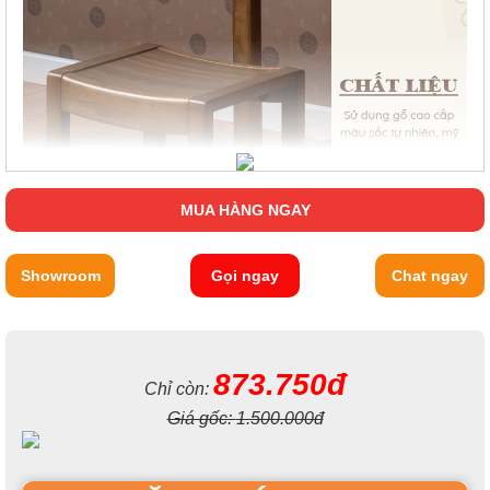
MUA HÀNG NGAY
Showroom
Gọi ngay
Chat ngay
873.750đ
Chỉ còn:
Giá gốc:
1.500.000đ