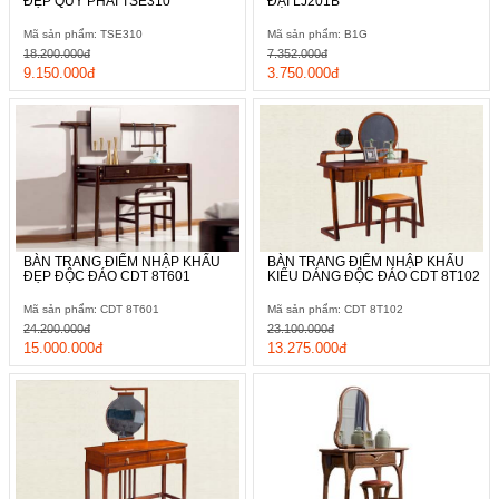
ĐẸP QUÝ PHÁI TSE310
ĐẠI LJ201B
Mã sản phẩm: TSE310
Mã sản phẩm: B1G
Ghế ngồi trang điểm có thiết kế đồng bộ với bàn, với kích thước
18.200.000đ
7.352.000đ
9.150.000đ
3.750.000đ
nhỏ gọn, dễ di chuyển nên tính linh hoạt cao. Các khung viền
vuông vức, làm nổi bật lên vẻ đẹp hiện đại và ấn tượng hơn.
BÀN TRANG ĐIỂM NHẬP KHẨU
BÀN TRANG ĐIỂM NHẬP KHẨU
ĐẸP ĐỘC ĐÁO CDT 8T601
KIỂU DÁNG ĐỘC ĐÁO CDT 8T102
Mã sản phẩm: CDT 8T601
Mã sản phẩm: CDT 8T102
24.200.000đ
23.100.000đ
15.000.000đ
13.275.000đ