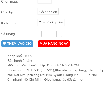
Chọn màu:
ăn,
ghế
ăn,
Gỗ tự nhiên
Chất liệu
kệ
bếp
Trọn bộ sản phẩm
Kích thước
Nội
Thất
Số lượng
Ban
Công,
THÊM VÀO GIỎ
MUA HÀNG NGAY
Vườn
Bàn
ghế
Nhập khẩu 100%
ban
Bảo hành 2 năm
công,
Miễn phí vận chuyển, lắp đặp tại Hà Nội & HCM
xích
đu,
Showroom HN: L7-31 (TT7-31),Khu nhà ở thấp tầng, Khu đô thị
ghế...
mới Đại Kim, phường Đại Kim, Quận Hoàng Mai, TP Hà Nội
Chi nhánh Hồ Chí Minh: Giao hàng, lắp đặt tận nơi
Phụ
Kiện
Trang
Trí
Cây
cảnh