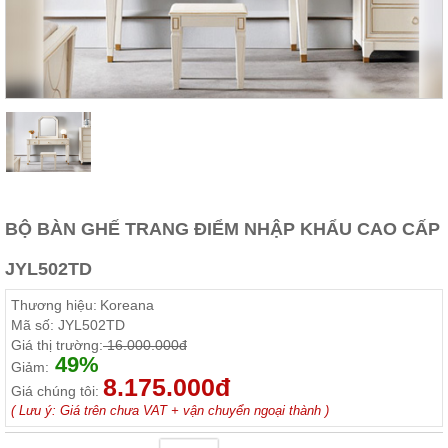
Thất
Phòng
Khách
Sofa,
tủ
rượu,
Bàn
trà...
Nội
Thất
Phòng
BỘ BÀN GHẾ TRANG ĐIỂM NHẬP KHẨU CAO CẤP
Ngủ
Giường
JYL502TD
ngủ, tủ
áo, bàn
Thương hiệu:
Koreana
trang
điểm
Mã số:
JYL502TD
Giá thị trường:
16.000.000đ
Nội
49%
Giảm:
8.175.000đ
Thất
Giá chúng tôi:
Phòng
( Lưu ý: Giá trên chưa VAT + vận chuyển ngoại thành )
Ăn
Bàn