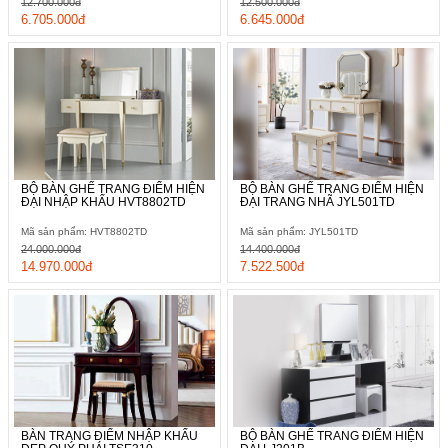
12.700.000đ
12.500.000đ
6.705.000đ
6.645.000đ
Có thể thấy được, khi bài trí trong phòng ngủ, bộ bàn ghế trang
điểm đã phát huy được hết vẻ đẹp của mình, đồng thời tạo nên
vẻ đẹp hiện đại và hài hòa hơn, khiến cho bất cứ ai cũng đều
trầm trồ khen ngợi khi chiêm ngưỡng không gian ấy.
BỘ BÀN GHẾ TRANG ĐIỂM HIỆN
BỘ BÀN GHẾ TRANG ĐIỂM HIỆN
ĐẠI NHẬP KHẨU HVT8802TD
ĐẠI TRANG NHÃ JYL501TD
Mã sản phẩm: HVT8802TD
Mã sản phẩm: JYL501TD
24.000.000đ
14.400.000đ
14.970.000đ
7.522.500đ
BÀN TRANG ĐIỂM NHẬP KHẨU
BỘ BÀN GHẾ TRANG ĐIỂM HIỆN