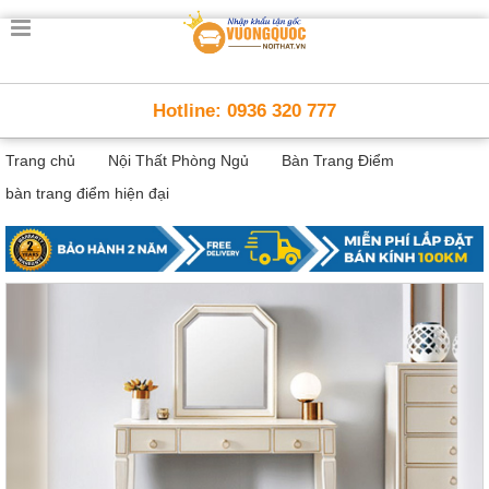
Trang
chủ
Nội
Hotline: 0936 320 777
Thất
Thông
Trang chủ
Nội Thất Phòng Ngủ
Bàn Trang Điểm
Minh
Nội
bàn trang điểm hiện đại
thất
thông
minh
Nội
Thất
Trẻ
Em
Giường
tầng,
bàn
học, tủ
sách
Nội