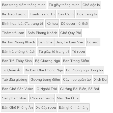
Bàn trang điểm thông minh
Tủ giày thông minh
Ghế độc lạ
Kệ Treo Tường
Tranh Trang Trí
Cây Cảnh
Hoa trang trí
Bình hoa, bát đĩa trang trí
Kệ hoa
Đồ decor nội thất
Thảm trải sàn
Sofa Phòng Khách
Ghế Quý Phi
Kệ Tivi Phòng Khách
Bàn Ghế
Bàn, Tủ Làm Việc
Lò sưởi
Bàn trà phòng khách
Tủ giầy, tủ trang trí
Tủ rượu
Bàn Trà Thủy Sinh
Bộ Giường Ngủ
Bàn Trang Điểm
Tủ Quần Áo
Bộ Bàn Ghế Phòng Ngủ
Bộ Phòng ngủ đồng bộ
Tab đầu giường
Gương trang điểm
Cây treo quần áo
Xích Đu
Bàn Ghế Sân Vườn
Ô Ngoài Trời
Giường Bãi Biển, Bể Bơi
Sản phẩm khác
Chòi sân vườn
Mái Che Ô Tô
Bàn Ghế Phòng Ăn
Xe đẩy rượu
Bàn ghế nhà hàng