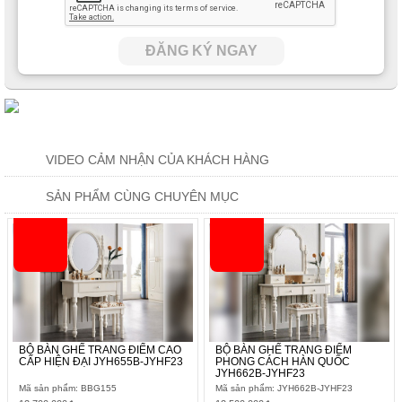
ĐĂNG KÝ NGAY
Mang phong cách đậm chất Hàn Quốc, sản phẩm trên được
thiết kế bắt mắt và nhẹ nhàng nhưng không hề đơn điệu. Bộ
bàn ghế trang điểm trên còn được kèm thêm các ngăn kéo tiện
dụng để cất xếp đồ đạc, cũng như tay cầm tiện lợi để đóng mở.
VIDEO CẢM NHẬN CỦA KHÁCH HÀNG
SẢN PHẨM CÙNG CHUYÊN MỤC
BỘ BÀN GHẾ TRANG ĐIỂM CAO
BỘ BÀN GHẾ TRANG ĐIỂM
CẤP HIỆN ĐẠI JYH655B-JYHF23
PHONG CÁCH HÀN QUỐC
JYH662B-JYHF23
Mã sản phẩm: BBG155
Mã sản phẩm: JYH662B-JYHF23