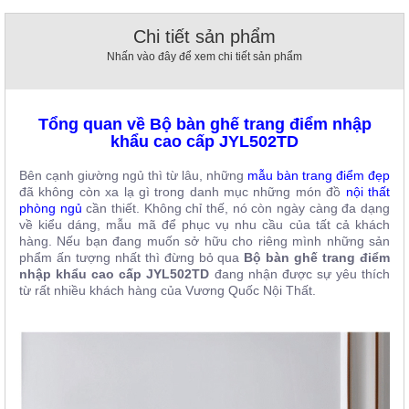
, đồ
trang
Chi tiết sản phẩm
trí
Nhấn vào đây để xem chi tiết sản phẩm
Nội
Thất
Nhà
Tổng quan về Bộ bàn ghế trang điểm nhập
Hàng
khẩu cao cấp JYL502TD
Nội
Thất
Bên cạnh giường ngủ thì từ lâu, những
mẫu bàn trang điểm đẹp
Nhà
đã không còn xa lạ gì trong danh mục những món đồ
nội thất
Hàng
phòng ngủ
cần thiết. Không chỉ thế, nó còn ngày càng đa dạng
về kiểu dáng, mẫu mã để phục vụ nhu cầu của tất cả khách
hàng. Nếu bạn đang muốn sở hữu cho riêng mình những sản
phẩm ấn tượng nhất thì đừng bỏ qua
Bộ bàn ghế trang điểm
nhập khẩu cao cấp JYL502TD
đang nhận được sự yêu thích
từ rất nhiều khách hàng của Vương Quốc Nội Thất.