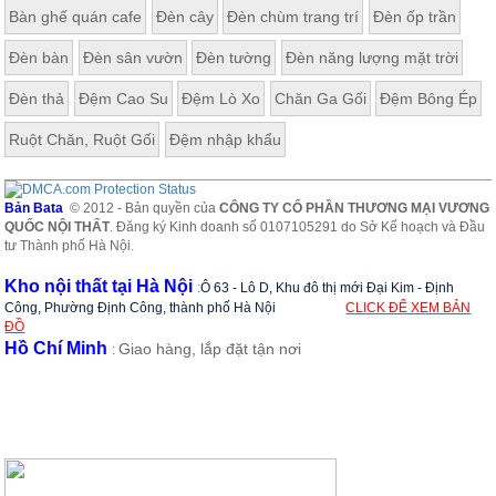
Bàn ghế quán cafe
Đèn cây
Đèn chùm trang trí
Đèn ốp trần
Đèn bàn
Đèn sân vườn
Đèn tường
Đèn năng lượng mặt trời
Đèn thả
Đệm Cao Su
Đệm Lò Xo
Chăn Ga Gối
Đệm Bông Ép
Ruột Chăn, Ruột Gối
Đệm nhập khẩu
Bản Bata
© 2012 - Bản quyền của
CÔNG TY CỔ PHẦN THƯƠNG MẠI VƯƠNG
QUỐC NỘI THẤT
. Đăng ký Kinh doanh số 0107105291 do Sở Kế hoạch và Đầu
tư Thành phố Hà Nội.
Kho nội thất tại Hà Nội
:
Ô 63 - Lô D, Khu đô thị mới Đại Kim - Định
Công, Phường Định Công, thành phố Hà Nội
CLICK ĐỂ XEM BẢN
ĐỒ
Hồ Chí Minh
Giao hàng, lắp đặt tận nơi
: