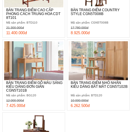
BÀN TRANG ĐIỂM CAO CẤP
BÀN TRANG ĐIỂM COUNTRY
PHONG CÁCH TRUNG HOA CDT
STYLE CGN5T008B
8T101
Mã sản phẩm: BTD110
Mã sản phẩm: CGN5T008B
21.300.000đ
17.780.000đ
11.400.000đ
8.925.000đ
BÀN TRANG ĐIỂM GỖ MÀU SÁNG
BÀN TRANG ĐIỂM NHỎ NHẮN
KIỂU DÁNG ĐƠN GIẢN
KIỂU DÁNG BẮT MẮT CGN5T102B
CGN5T101B
Mã sản phẩm: BG120
Mã sản phẩm: BTD120
12.000.000đ
10.000.000đ
7.425.000đ
6.262.500đ