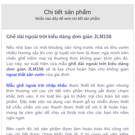
, đồ
trang
Chi tiết sản phẩm
trí
Nhấn vào đây để xem chi tiết sản phẩm
Nội
Thất
Ghế dài ngoài trời kiểu dáng đơn giản
JLM156
Nhà
Hàng
Nếu nhà bạn có một khoảng sân rộng trước nhà và khu vườn
Nội
nhiều hương sắc thì còn gì tuyệt vời hơn là được ngả mình trên
Thất
chiếc ghế mềm mại và thưởng thức không gian bình yên đó.
Nhà
Lúc này, sự xuất hiện của mẫu
ghế dài ngoài trời kiểu dáng
Hàng
đơn giản
JLM156
sẽ là lựa chọn hoàn hảo cho không gian
ngoại thất sân vườn
của gia đình.
Mẫu ghế ngoài trời nhập khẩu
được thiết kế đơn giản nhưng
thời thượng với các chi tiết trên phần khung sắt được chạm
khắc tinh xảo, tỉ mỉ toát lên giá trị thẩm mỹ cho toàn bộ sản
phẩm. Đặc biệt việc sử dụng các thanh gỗ tự nhiễn được thiết
kế chắc chắn với các thanh được thiết kế với tỉ lệ hoàn hảo,
mang lại cảm giác dễ chịu và thoải mái cho các bạn khi nằm
nghỉ ngơi.
Bên cạnh đó, bộ sản phẩm được làm hoàn toàn thủ công với
các chi tiết được chạm khắc tinh tế, tỉ mỉ cùng với việc kiểm