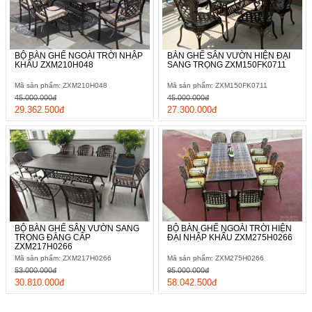
BỘ BÀN GHẾ NGOÀI TRỜI NHẬP
BÀN GHẾ SÂN VƯỜN HIỆN ĐẠI
KHẨU ZXM210H048
SANG TRỌNG ZXM150FK0711
Mã sản phẩm: ZXM210H048
Mã sản phẩm: ZXM150FK0711
45.000.000đ
45.000.000đ
29.362.500đ
27.300.000đ
BỘ BÀN GHẾ SÂN VƯỜN SANG
BỘ BÀN GHẾ NGOÀI TRỜI HIỆN
TRỌNG ĐẲNG CẤP
ĐẠI NHẬP KHẨU ZXM275H0266
ZXM217H0266
Mã sản phẩm: ZXM217H0266
Mã sản phẩm: ZXM275H0266
53.000.000đ
95.000.000đ
30.810.000đ
58.042.500đ