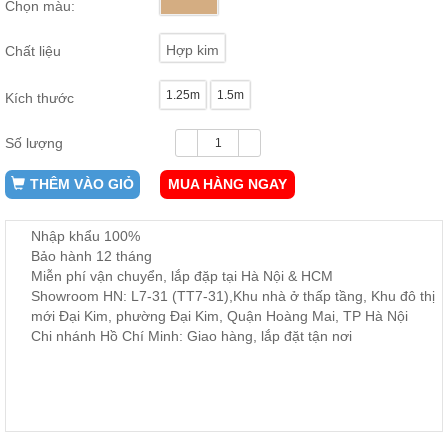
Chọn màu:
ăn,
ghế
ăn,
Hợp kim
Chất liệu
kệ
bếp
1.25m
1.5m
Kích thước
Nội
Thất
Số lượng
Ban
Công,
THÊM VÀO GIỎ
MUA HÀNG NGAY
Vườn
Bàn
ghế
Nhập khẩu 100%
ban
Bảo hành 12 tháng
công,
Miễn phí vận chuyển, lắp đặp tại Hà Nội & HCM
xích
đu,
Showroom HN: L7-31 (TT7-31),Khu nhà ở thấp tầng, Khu đô thị
ghế...
mới Đại Kim, phường Đại Kim, Quận Hoàng Mai, TP Hà Nội
Chi nhánh Hồ Chí Minh: Giao hàng, lắp đặt tận nơi
Phụ
Kiện
Trang
Trí
Cây
cảnh