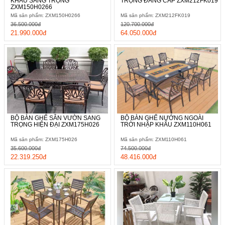
KHẨU SANG TRỌNG
TRỌNG ĐẲNG CẤP ZXM212FK019
ZXM150H0266
Mã sản phẩm: ZXM150H0266
Mã sản phẩm: ZXM212FK019
36.500.000đ
120.700.000đ
21.990.000đ
64.050.000đ
BỘ BÀN GHẾ SÂN VƯỜN SANG
BỘ BÀN GHẾ NƯỚNG NGOÀI
TRỌNG HIỆN ĐẠI ZXM175H026
TRỜI NHẬP KHẨU ZXM110H061
Mã sản phẩm: ZXM175H026
Mã sản phẩm: ZXM110H061
35.600.000đ
74.500.000đ
22.319.250đ
48.416.000đ