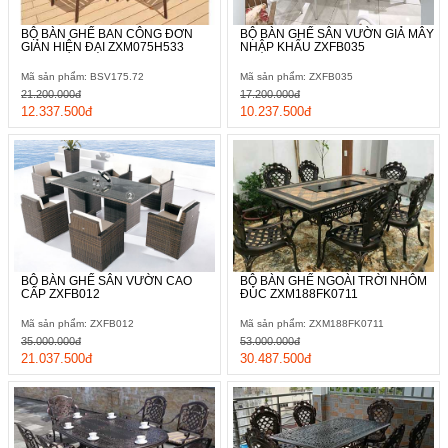
BỘ BÀN GHẾ BAN CÔNG ĐƠN
BỘ BÀN GHẾ SÂN VƯỜN GIẢ MÂY
GIẢN HIỆN ĐẠI ZXM075H533
NHẬP KHẨU ZXFB035
Mã sản phẩm: BSV175.72
Mã sản phẩm: ZXFB035
21.200.000đ
17.200.000đ
12.337.500đ
10.237.500đ
BỘ BÀN GHẾ SÂN VƯỜN CAO
BỘ BÀN GHẾ NGOÀI TRỜI NHÔM
CẤP ZXFB012
ĐÚC ZXM188FK0711
Mã sản phẩm: ZXFB012
Mã sản phẩm: ZXM188FK0711
35.000.000đ
53.000.000đ
21.037.500đ
30.487.500đ