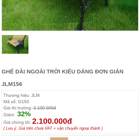
Thất
Phòng
Khách
Sofa,
tủ
rượu,
Bàn
trà...
Nội
Thất
Phòng
GHẾ DÀI NGOÀI TRỜI KIỂU DÁNG ĐƠN GIẢN
Ngủ
Giường
JLM156
ngủ, tủ
áo, bàn
Thương hiệu:
JLM
trang
điểm
Mã số:
G150
Giá thị trường:
3.100.000đ
Nội
32%
Giảm:
2.100.000đ
Thất
Giá chúng tôi:
Phòng
( Lưu ý: Giá trên chưa VAT + vận chuyển ngoại thành )
Ăn
Bàn