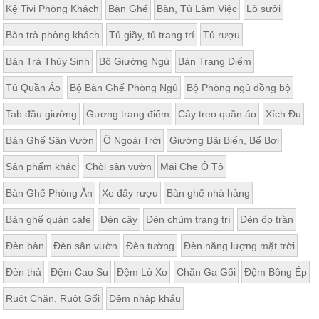
Kệ Tivi Phòng Khách
Bàn Ghế
Bàn, Tủ Làm Việc
Lò sưởi
Bàn trà phòng khách
Tủ giầy, tủ trang trí
Tủ rượu
Bàn Trà Thủy Sinh
Bộ Giường Ngủ
Bàn Trang Điểm
Tủ Quần Áo
Bộ Bàn Ghế Phòng Ngủ
Bộ Phòng ngủ đồng bộ
Tab đầu giường
Gương trang điểm
Cây treo quần áo
Xích Đu
Bàn Ghế Sân Vườn
Ô Ngoài Trời
Giường Bãi Biển, Bể Bơi
Sản phẩm khác
Chòi sân vườn
Mái Che Ô Tô
Bàn Ghế Phòng Ăn
Xe đẩy rượu
Bàn ghế nhà hàng
Bàn ghế quán cafe
Đèn cây
Đèn chùm trang trí
Đèn ốp trần
Đèn bàn
Đèn sân vườn
Đèn tường
Đèn năng lượng mặt trời
Đèn thả
Đệm Cao Su
Đệm Lò Xo
Chăn Ga Gối
Đệm Bông Ép
Ruột Chăn, Ruột Gối
Đệm nhập khẩu