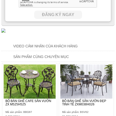
ĐĂNG KÝ NGAY
VIDEO CẢM NHẬN CỦA KHÁCH HÀNG
SẢN PHẨM CÙNG CHUYÊN MỤC
BỘ BÀN GHẾ CAFE SÂN VƯỜN
BỘ BÀN GHẾ SÂN VƯỜN ĐẸP
ZX M525H525
TINH TẾ ZXM038H026
Mã sản phẩm: BBG87
Mã sản phẩm: BSV62