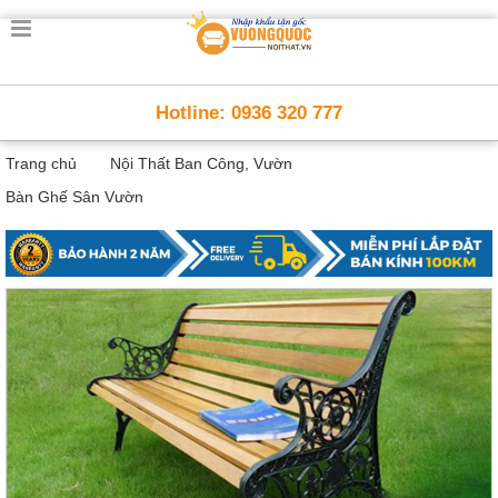
Trang
chủ
Nội
Hotline: 0936 320 777
Thất
Thông
Trang chủ
Nội Thất Ban Công, Vườn
Minh
Nội
Bàn Ghế Sân Vườn
thất
thông
minh
Nội
Thất
Trẻ
Em
Giường
tầng,
bàn
học, tủ
sách
Nội