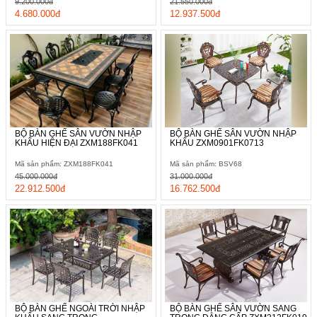
9.200.000đ
21.550.000đ
4.680.000đ
12.937.500đ
BỘ BÀN GHẾ SÂN VƯỜN NHẬP
BỘ BÀN GHẾ SÂN VƯỜN NHẬP
KHẨU HIỆN ĐẠI ZXM188FK041
KHẨU ZXM0901FK0713
Mã sản phẩm: ZXM188FK041
Mã sản phẩm: BSV68
45.000.000đ
31.000.000đ
22.912.500đ
16.762.500đ
BỘ BÀN GHẾ NGOÀI TRỜI NHẬP
BỘ BÀN GHẾ SÂN VƯỜN SANG