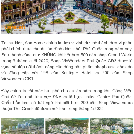
ăn,
ghế
ăn,
kệ
bếp
Nội
Thất
Tại sự kiện, Ann Home chính là đơn vị vinh dự trở thành đơn vị phân
Ban
phối chính thức cho dự án đình đám nhất Phú Quốc trong năm nay.
Công,
Sau thành công cực KHỦNG khi hết hơn 500 căn shop Grand World
Vườn
trong 3 tháng cuối 2020, Shop VinWonders Phú Quốc GĐ2 được kì
Bàn
vọng sẽ tiếp nối thành công của dòng sản phẩm shophouse độc đáo
ghế
và đẳng cấp với 198 căn Boutique Hotel và 200 căn Shop
ban
Vinwonders GĐ1.
công,
xích
đu,
Đây chính là cột mốc bứt phá cho dự án nằm trong khu Công Viên
ghế...
Chủ đề lớn nhất khu vực ĐNA và tổ hợp United Centre Phú Quốc.
Chắc hẳn bạn sẽ bất ngờ khi biết hơn 200 căn Shop Vinwonders
Phụ
thuộc The Greek đã được mở bán trong tháng 1/2022.
Kiện
Trang
Trí
Cây
cảnh