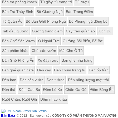
Bàn trà phòng khách
Tủ giầy, tủ trang trí
Tủ rượu
Bàn Trà Thủy Sinh
Bộ Giường Ngủ
Bàn Trang Điểm
Tủ Quần Áo
Bộ Bàn Ghế Phòng Ngủ
Bộ Phòng ngủ đồng bộ
Tab đầu giường
Gương trang điểm
Cây treo quần áo
Xích Đu
Bàn Ghế Sân Vườn
Ô Ngoài Trời
Giường Bãi Biển, Bể Bơi
Sản phẩm khác
Chòi sân vườn
Mái Che Ô Tô
Bàn Ghế Phòng Ăn
Xe đẩy rượu
Bàn ghế nhà hàng
Bàn ghế quán cafe
Đèn cây
Đèn chùm trang trí
Đèn ốp trần
Đèn bàn
Đèn sân vườn
Đèn tường
Đèn năng lượng mặt trời
Đèn thả
Đệm Cao Su
Đệm Lò Xo
Chăn Ga Gối
Đệm Bông Ép
Ruột Chăn, Ruột Gối
Đệm nhập khẩu
Bản Bata
© 2012 - Bản quyền của
CÔNG TY CỔ PHẦN THƯƠNG MẠI VƯƠNG