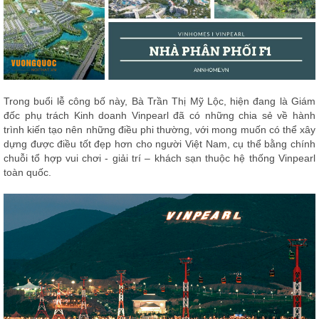
, đồ
trang
trí
Nội
Thất
Nhà
Trong buổi lễ công bố này, Bà Trần Thị Mỹ Lộc, hiện đang là Giám
Hàng
đốc phụ trách Kinh doanh Vinpearl đã có những chia sẻ về hành
Nội
trình kiến tạo nên những điều phi thường, với mong muốn có thể xây
Thất
Nhà
dựng được điều tốt đẹp hơn cho người Việt Nam, cụ thể bằng chính
Hàng
chuỗi tổ hợp vui chơi - giải trí – khách sạn thuộc hệ thống Vinpearl
toàn quốc.