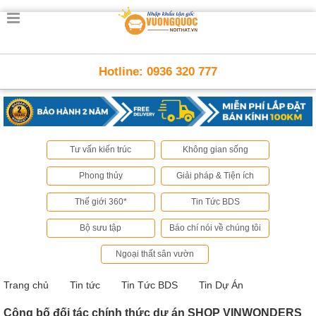
Trang
chủ
Nội
Hotline: 0936 320 777
Thất
Thông
Minh
Nội
thất
thông
Tư vấn kiến trúc
Không gian sống
minh
Phong thủy
Giải pháp & Tiện ích
Nội
Thất
Thế giới 360*
Tin Tức BDS
Trẻ
Em
Bộ sưu tập
Báo chí nói về chúng tôi
Giường
tầng,
Ngoại thất sân vườn
bàn
học, tủ
sách
Trang chủ
Tin tức
Tin Tức BDS
Tin Dự Án
Nội
Công bố đối tác chính thức dự án SHOP VINWONDERS