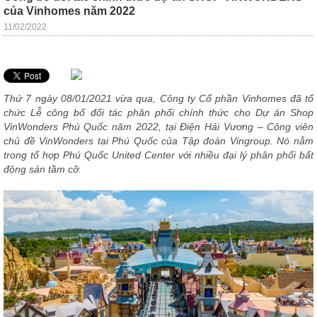
Thất
của Vinhomes năm 2022
Phòng
11/02/2022
Khách
Sofa,
tủ
rượu,
Bàn
trà...
Thứ 7 ngày 08/01/2021 vừa qua, Công ty Cổ phần Vinhomes đã tổ
chức Lễ công bố đối tác phân phối chính thức cho Dự án Shop
Nội
VinWonders Phú Quốc năm 2022, tại Điện Hải Vương – Công viên
Thất
chủ đề VinWonders tại Phú Quốc của Tập đoàn Vingroup. Nó nằm
Phòng
trong tổ hợp Phú Quốc United Center với nhiều đại lý phân phối bất
động sản tầm cỡ.
Ngủ
Giường
ngủ, tủ
áo, bàn
trang
điểm
Nội
Thất
Phòng
Ăn
Bàn