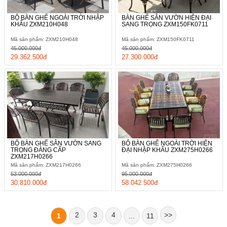
BỘ BÀN GHẾ NGOÀI TRỜI NHẬP
BÀN GHẾ SÂN VƯỜN HIỆN ĐẠI
KHẨU ZXM210H048
SANG TRỌNG ZXM150FK0711
Mã sản phẩm: ZXM210H048
Mã sản phẩm: ZXM150FK0711
45.000.000đ
45.000.000đ
29.362.500đ
27.300.000đ
BỘ BÀN GHẾ SÂN VƯỜN SANG
BỘ BÀN GHẾ NGOÀI TRỜI HIỆN
TRỌNG ĐẲNG CẤP
ĐẠI NHẬP KHẨU ZXM275H0266
ZXM217H0266
Mã sản phẩm: ZXM217H0266
Mã sản phẩm: ZXM275H0266
53.000.000đ
95.000.000đ
30.810.000đ
58.042.500đ
2
3
4
>>
1
...
11