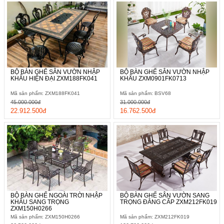
BỘ BÀN GHẾ SÂN VƯỜN NHẬP
BỘ BÀN GHẾ SÂN VƯỜN NHẬP
KHẨU HIỆN ĐẠI ZXM188FK041
KHẨU ZXM0901FK0713
Mã sản phẩm: ZXM188FK041
Mã sản phẩm: BSV68
45.000.000đ
31.000.000đ
22.912.500đ
16.762.500đ
BỘ BÀN GHẾ NGOÀI TRỜI NHẬP
BỘ BÀN GHẾ SÂN VƯỜN SANG
KHẨU SANG TRỌNG
TRỌNG ĐẲNG CẤP ZXM212FK019
ZXM150H0266
Mã sản phẩm: ZXM150H0266
Mã sản phẩm: ZXM212FK019