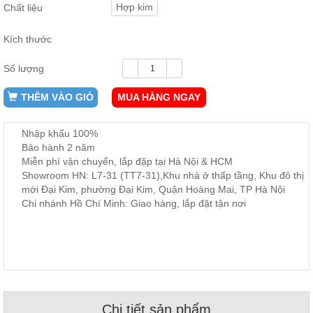
Hợp kim
Chất liệu
ăn,
ghế
ăn,
Kích thước
kệ
bếp
Số lượng
Nội
Thất
THÊM VÀO GIỎ
MUA HÀNG NGAY
Ban
Công,
Nhập khẩu 100%
Vườn
Bảo hành 2 năm
Bàn
Miễn phí vận chuyển, lắp đặp tại Hà Nội & HCM
ghế
ban
Showroom HN: L7-31 (TT7-31),Khu nhà ở thấp tầng, Khu đô thị
công,
mới Đại Kim, phường Đại Kim, Quận Hoàng Mai, TP Hà Nội
xích
Chi nhánh Hồ Chí Minh: Giao hàng, lắp đặt tận nơi
đu,
ghế...
Phụ
Kiện
Trang
Trí
Cây
Chi tiết sản phẩm
cảnh