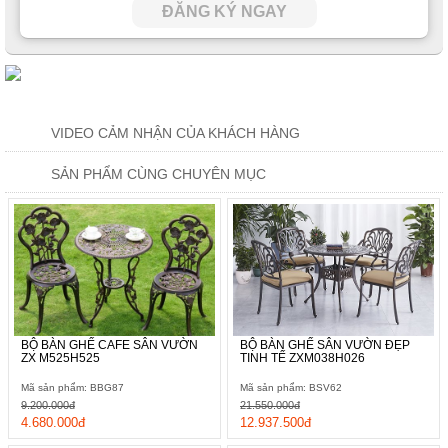
ĐĂNG KÝ NGAY
VIDEO CẢM NHẬN CỦA KHÁCH HÀNG
SẢN PHẨM CÙNG CHUYÊN MỤC
BỘ BÀN GHẾ CAFE SÂN VƯỜN
BỘ BÀN GHẾ SÂN VƯỜN ĐẸP
ZX M525H525
TINH TẾ ZXM038H026
Mã sản phẩm: BBG87
Mã sản phẩm: BSV62
9.200.000đ
21.550.000đ
4.680.000đ
12.937.500đ