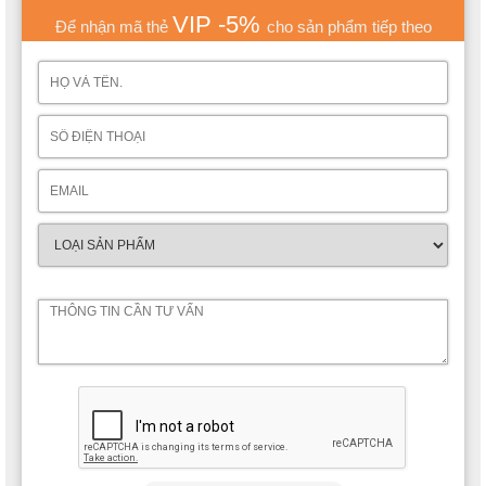
VIP -5%
Để nhận mã thẻ
cho sản phẩm tiếp theo