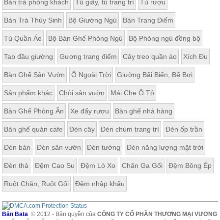
Bàn trà phòng khách
Tủ giầy, tủ trang trí
Tủ rượu
Bàn Trà Thủy Sinh
Bộ Giường Ngủ
Bàn Trang Điểm
Tủ Quần Áo
Bộ Bàn Ghế Phòng Ngủ
Bộ Phòng ngủ đồng bộ
Tab đầu giường
Gương trang điểm
Cây treo quần áo
Xích Đu
Bàn Ghế Sân Vườn
Ô Ngoài Trời
Giường Bãi Biển, Bể Bơi
Sản phẩm khác
Chòi sân vườn
Mái Che Ô Tô
Bàn Ghế Phòng Ăn
Xe đẩy rượu
Bàn ghế nhà hàng
Bàn ghế quán cafe
Đèn cây
Đèn chùm trang trí
Đèn ốp trần
Đèn bàn
Đèn sân vườn
Đèn tường
Đèn năng lượng mặt trời
Đèn thả
Đệm Cao Su
Đệm Lò Xo
Chăn Ga Gối
Đệm Bông Ép
Ruột Chăn, Ruột Gối
Đệm nhập khẩu
Bản Bata
© 2012 - Bản quyền của
CÔNG TY CỔ PHẦN THƯƠNG MẠI VƯƠNG