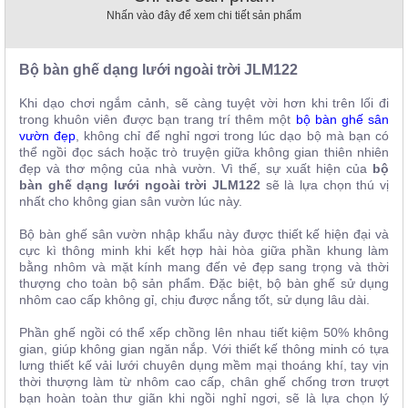
, đồ
Nhấn vào đây để xem chi tiết sản phẩm
trang
trí
Bộ bàn ghế dạng lưới ngoài trời
JLM122
Nội
Thất
Khi dạo chơi ngắm cảnh, sẽ càng tuyệt vời hơn khi trên lối đi
Nhà
trong khuôn viên được bạn trang trí thêm một
bộ bàn ghế sân
Hàng
vườn đẹp
, không chỉ để nghỉ ngơi trong lúc dạo bộ mà bạn có
thể ngồi đọc sách hoặc trò truyện giữa không gian thiên nhiên
Nội
Thất
đẹp và thơ mộng của nhà vườn. Vì thế, sự xuất hiện của
bộ
Nhà
bàn ghế dạng lưới ngoài trời
JLM122
sẽ là lựa chọn thú vị
Hàng
nhất cho không gian sân vườn lúc này.
Bộ bàn ghế sân vườn nhập khẩu này được thiết kế hiện đại và
cực kì thông minh khi kết hợp hài hòa giữa phần khung làm
bằng nhôm và mặt kính mang đến vẻ đẹp sang trọng và thời
thượng cho toàn bộ sản phẩm. Đặc biệt, bộ bàn ghế sử dụng
nhôm cao cấp không gỉ, chịu được nắng tốt, sử dụng lâu dài.
Phần ghế ngồi có thể xếp chồng lên nhau tiết kiệm 50% không
gian, giúp không gian ngăn nắp. Với thiết kế thông minh có tựa
lưng thiết kế vải lưới chuyên dụng mềm mại thoáng khí, tay vịn
thời thượng làm từ nhôm cao cấp, chân ghế chống trơn trượt
bạn hoàn toàn thư giãn khi ngồi nghỉ ngơi, sẽ là lựa chọn lý