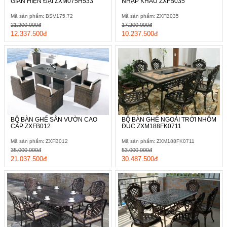
GIẢN HIỆN ĐẠI ZXM075H533
NHẬP KHẨU ZXFB035
Mã sản phẩm: BSV175.72
Mã sản phẩm: ZXFB035
21.200.000đ
17.200.000đ
12.337.500đ
10.237.500đ
BỘ BÀN GHẾ SÂN VƯỜN CAO
BỘ BÀN GHẾ NGOÀI TRỜI NHÔM
CẤP ZXFB012
ĐÚC ZXM188FK0711
Mã sản phẩm: ZXFB012
Mã sản phẩm: ZXM188FK0711
35.000.000đ
53.000.000đ
21.037.500đ
30.487.500đ