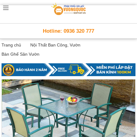
Trang
chủ
Nội
Hotline: 0936 320 777
Thất
Thông
Trang chủ
Nội Thất Ban Công, Vườn
Minh
Nội
Bàn Ghế Sân Vườn
thất
thông
minh
Nội
Thất
Trẻ
Em
Giường
tầng,
bàn
học, tủ
sách
Nội