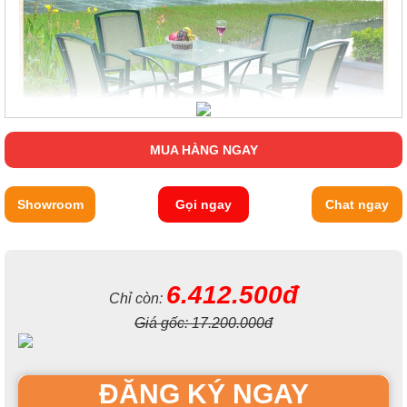
MUA HÀNG NGAY
Showroom
Gọi ngay
Chat ngay
6.412.500đ
Chỉ còn:
Giá gốc:
17.200.000đ
ĐĂNG KÝ NGAY