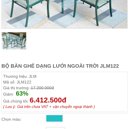
Thất
Phòng
Khách
Sofa,
tủ
rượu,
Bàn
trà...
Nội
Thất
Phòng
BỘ BÀN GHẾ DẠNG LƯỚI NGOÀI TRỜI JLM122
Ngủ
Giường
Thương hiệu:
JLM
ngủ, tủ
Mã số:
JLM122
áo, bàn
Giá thị trường:
17.200.000đ
trang
63%
điểm
Giảm:
6.412.500đ
Giá chúng tôi:
Nội
( Lưu ý: Giá trên chưa VAT + vận chuyển ngoại thành )
Thất
Phòng
Chọn màu:
Ăn
Bàn