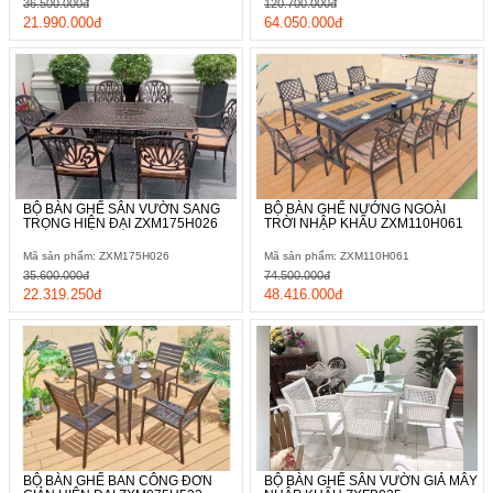
36.500.000đ
120.700.000đ
21.990.000đ
64.050.000đ
BỘ BÀN GHẾ SÂN VƯỜN SANG
BỘ BÀN GHẾ NƯỚNG NGOÀI
TRỌNG HIỆN ĐẠI ZXM175H026
TRỜI NHẬP KHẨU ZXM110H061
Mã sản phẩm: ZXM175H026
Mã sản phẩm: ZXM110H061
35.600.000đ
74.500.000đ
22.319.250đ
48.416.000đ
BỘ BÀN GHẾ BAN CÔNG ĐƠN
BỘ BÀN GHẾ SÂN VƯỜN GIẢ MÂY