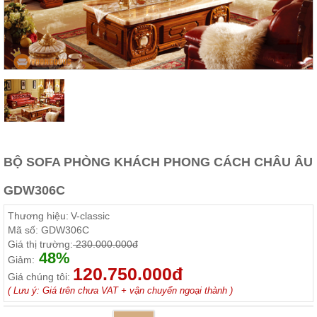
Thất
Phòng
Khách
Sofa,
tủ
rượu,
Bàn
trà...
Nội
Thất
Phòng
BỘ SOFA PHÒNG KHÁCH PHONG CÁCH CHÂU ÂU
Ngủ
Giường
GDW306C
ngủ, tủ
áo, bàn
Thương hiệu:
V-classic
trang
điểm
Mã số:
GDW306C
Giá thị trường:
230.000.000đ
Nội
48%
Giảm:
120.750.000đ
Thất
Giá chúng tôi:
Phòng
( Lưu ý: Giá trên chưa VAT + vận chuyển ngoại thành )
Ăn
Bàn