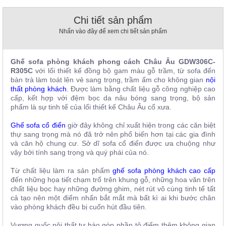
, đồ
trang
Chi tiết sản phẩm
trí
Nhấn vào đây để xem chi tiết sản phẩm
Nội
Thất
Ghế sofa phòng khách phong cách Châu Âu GDW306C-
Nhà
R305C
với lối thiết kế đồng bộ gam màu gỗ trầm, từ sofa đến
Hàng
bàn trà làm toát lên vẻ sang trọng, trầm ấm cho không gian
nội
Nội
thất phòng khách
. Được làm bằng chất liệu gỗ công nghiệp cao
Thất
cấp, kết hợp với đệm bọc da nâu bóng sang trọng, bộ sản
Nhà
phẩm là sự tinh tế của lối thiết kế Châu Âu cổ xưa.
Hàng
Ghế sofa cổ điển
giờ đây không chỉ xuất hiện trong các căn biệt
thự sang trọng mà nó đã trở nên phổ biến hơn tại các gia đình
và căn hộ chung cư. Sở dĩ sofa cổ điển được ưa chuộng như
vậy bởi tính sang trọng và quý phái của nó.
Từ chất liệu làm ra sản phẩm
ghế sofa phòng khách cao cấp
đến những họa tiết chạm trổ trên khung gỗ, những hoa văn trên
chất liệu bọc hay những đường ghim, nét rút vô cùng tinh tế tất
cả tạo nên một điểm nhấn bắt mắt mà bất kì ai khi bước chân
vào phòng khách đều bị cuốn hút đầu tiên.
Vương quốc nội thất tự hào góp phần tô điểm thêm không gian