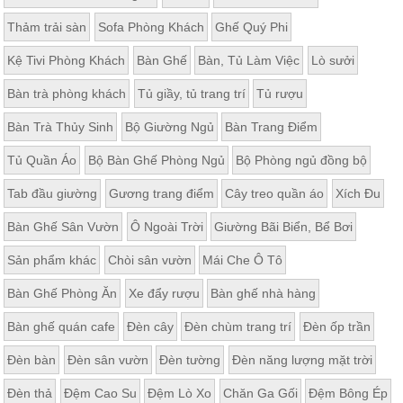
Thảm trải sàn
Sofa Phòng Khách
Ghế Quý Phi
Kệ Tivi Phòng Khách
Bàn Ghế
Bàn, Tủ Làm Việc
Lò sưởi
Bàn trà phòng khách
Tủ giầy, tủ trang trí
Tủ rượu
Bàn Trà Thủy Sinh
Bộ Giường Ngủ
Bàn Trang Điểm
Tủ Quần Áo
Bộ Bàn Ghế Phòng Ngủ
Bộ Phòng ngủ đồng bộ
Tab đầu giường
Gương trang điểm
Cây treo quần áo
Xích Đu
Bàn Ghế Sân Vườn
Ô Ngoài Trời
Giường Bãi Biển, Bể Bơi
Sản phẩm khác
Chòi sân vườn
Mái Che Ô Tô
Bàn Ghế Phòng Ăn
Xe đẩy rượu
Bàn ghế nhà hàng
Bàn ghế quán cafe
Đèn cây
Đèn chùm trang trí
Đèn ốp trần
Đèn bàn
Đèn sân vườn
Đèn tường
Đèn năng lượng mặt trời
Đèn thả
Đệm Cao Su
Đệm Lò Xo
Chăn Ga Gối
Đệm Bông Ép