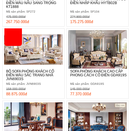
ĐIỂN MÀU NÂU SANG TRỌNG
ĐIÊN NHẬP KHẨU HYTB02B
KT1888
Mã sản phẩm: SF272
Mã sản phẩm: SF104
475.000.000đ
274.900.000đ
267.750.000đ
175.275.000đ
BỘ SOFA PHÒNG KHÁCH CỔ
SOFA PHÒNG KHÁCH CAO CẤP
ĐIỂN MÀU SẮC TRANG NHÃ
PHONG CÁCH CỔ ĐIỂN GDA919S
JVN6903S
Mã sản phẩm: JVN6903S
Mã sản phẩm: GDA919S
158.000.000đ
145.000.000đ
88.875.000đ
77.370.000đ