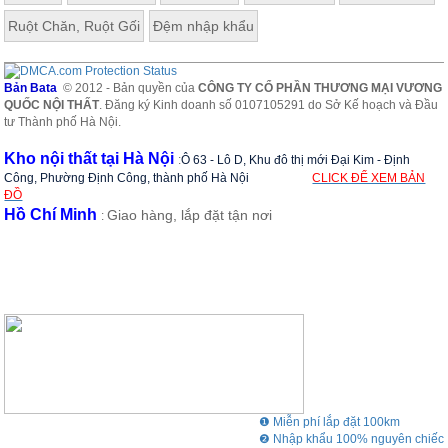
Ruột Chăn, Ruột Gối
Đệm nhập khẩu
Bản Bata
© 2012 - Bản quyền của
CÔNG TY CỔ PHẦN THƯƠNG MẠI VƯƠNG
QUỐC NỘI THẤT
. Đăng ký Kinh doanh số 0107105291 do Sở Kế hoạch và Đầu
tư Thành phố Hà Nội.
Kho nội thất tại Hà Nội
:
Ô 63 - Lô D, Khu đô thị mới Đại Kim - Định
Công, Phường Định Công, thành phố Hà Nội
CLICK ĐỂ XEM BẢN
ĐỒ
Hồ Chí Minh
Giao hàng, lắp đặt tận nơi
:
❶ Miễn phí lắp đặt 100km
❷ Nhập khẩu 100% nguyên chiếc