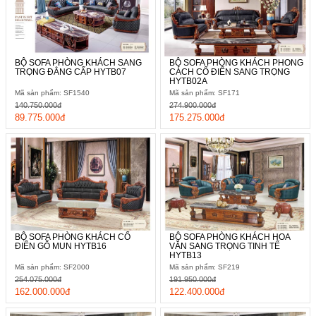
BỘ SOFA PHÒNG KHÁCH SANG
BỘ SOFA PHÒNG KHÁCH PHONG
TRỌNG ĐẲNG CẤP HYTB07
CÁCH CỔ ĐIỂN SANG TRỌNG
HYTB02A
Mã sản phẩm: SF1540
Mã sản phẩm: SF171
140.750.000đ
274.900.000đ
89.775.000đ
175.275.000đ
BỘ SOFA PHÒNG KHÁCH CỔ
BỘ SOFA PHÒNG KHÁCH HOA
ĐIỂN GỖ MUN HYTB16
VĂN SANG TRỌNG TINH TẾ
HYTB13
Mã sản phẩm: SF2000
Mã sản phẩm: SF219
254.075.000đ
191.950.000đ
162.000.000đ
122.400.000đ