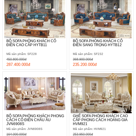
BỘ SOFA PHÒNG KHÁCH CỔ
BỘ SOFA PHÒNG KHÁCH CỔ
ĐIỂN CAO CẤP HYTB11
ĐIỂN SANG TRỌNG HYTB12
Mã sản phẩm: SF228
Mã sản phẩm: SF232
450.800.000đ
368.900.000đ
287.400.000đ
235.200.000đ
BỘ SOFA PHÒNG KHÁCH PHONG
GHẾ SOFA PHÒNG KHÁCH CAO
CÁCH CỔ ĐIỂN CHÂU ÂU
CẤP PHONG CÁCH HOÀNG GIA
JVN6908S
HVM921
Mã sản phẩm: JVN6908S
Mã sản phẩm: HVM921
164.000.000đ
253.950.000đ