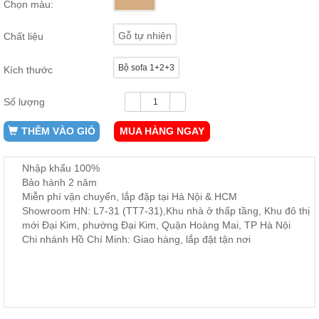
Chọn màu:
ăn,
ghế
ăn,
Gỗ tự nhiên
Chất liệu
kệ
bếp
Bộ sofa 1+2+3
Kích thước
Nội
Thất
Số lượng
Ban
Công,
THÊM VÀO GIỎ
MUA HÀNG NGAY
Vườn
Bàn
ghế
Nhập khẩu 100%
ban
Bảo hành 2 năm
công,
Miễn phí vận chuyển, lắp đặp tại Hà Nội & HCM
xích
đu,
Showroom HN: L7-31 (TT7-31),Khu nhà ở thấp tầng, Khu đô thị
ghế...
mới Đại Kim, phường Đại Kim, Quận Hoàng Mai, TP Hà Nội
Chi nhánh Hồ Chí Minh: Giao hàng, lắp đặt tận nơi
Phụ
Kiện
Trang
Trí
Cây
cảnh