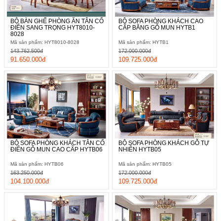
BỘ BÀN GHẾ PHÒNG ĂN TÂN CỔ
BỘ SOFA PHÒNG KHÁCH CAO
ĐIỂN SANG TRỌNG HYT8010-
CẤP BẰNG GỖ MUN HYTB1
8028
Mã sản phẩm: HYT8010-8028
Mã sản phẩm: HYTB1
143.762.500đ
172.000.000đ
91.650.000đ
109.725.000đ
BỘ SOFA PHÒNG KHÁCH TÂN CỔ
BỘ SOFA PHÒNG KHÁCH GỖ TỰ
ĐIỂN GỖ MUN CAO CẤP HYTB06
NHIÊN HYTB05
Mã sản phẩm: HYTB06
Mã sản phẩm: HYTB05
163.250.000đ
172.000.000đ
104.100.000đ
109.725.000đ