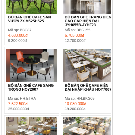
BỘ BÀN GHẾ CAFE SÂN
BỘ BÀN GHẾ TRANG ĐIỂM
VƯỜN ZX M525H525
CAO CẤP HIỆN ĐẠI
JYH655B-JYHF23
Mã sp: BBG87
Mã sp: BBG155
4.680.000đ
6.705.000đ
9.200.000đ
12.700.000đ
BỘ BÀN GHẾ CAFE SANG
BỘ BÀN GHẾ CAFE HIỆN
TRỌNG HOY2007
ĐẠI NHẬP KHẨU HOY7007
Mã sp: HH.BTRA
Mã sp: HH.BKG09
7.522.500đ
10.080.000đ
25.000.000đ
19.200.000đ