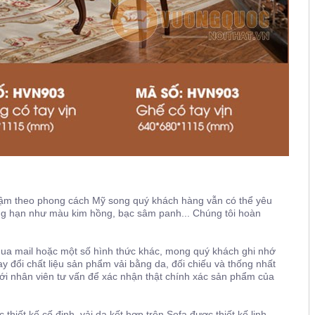
đậm theo phong cách Mỹ song quý khách hàng vẫn có thể yêu
g hạn như màu kim hồng, bạc sâm panh... Chúng tôi hoàn
qua mail hoặc một số hình thức khác, mong quý khách ghi nhớ
 đổi chất liệu sản phẩm vải bằng da, đối chiếu và thống nhất
i nhân viên tư vấn để xác nhận thật chính xác sản phẩm của
iết kế cố định, vải da kết hợp trên Sofa được thiết kế linh