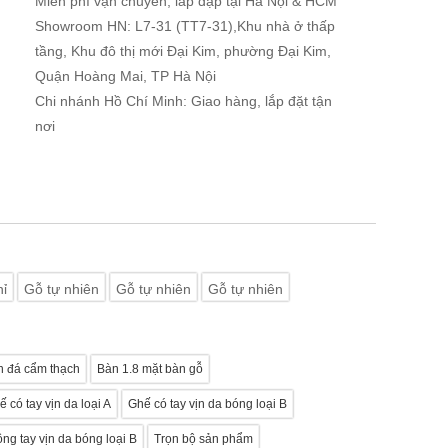
Miễn phí vận chuyển, lắp đặp tại Hà Nội & HCM
Showroom HN: L7-31 (TT7-31),Khu nhà ở thấp
tầng, Khu đô thị mới Đại Kim, phường Đại Kim,
Quận Hoàng Mai, TP Hà Nội
Chi nhánh Hồ Chí Minh: Giao hàng, lắp đặt tận
nơi
nỉ
Gỗ tự nhiên
Gỗ tự nhiên
Gỗ tự nhiên
n đá cẩm thạch
Bàn 1.8 mặt bàn gỗ
 có tay vịn da loại A
Ghế có tay vịn da bóng loại B
ng tay vịn da bóng loại B
Trọn bộ sản phẩm