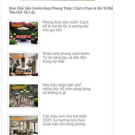
Bàn Ghế Sân Vườn Hợp Phong Thủy: Cách Chọn & Bố Trí Để
Thu Hút Tài Lộc
BỘ BÀN TRÀ GỖ PHONG
BỘ BÀN GHẾ CAFE KIỂU
Phong thủy sân vườn: Cách
CÁCH MỚI KẾT HỢP KHAY
DÁNG ĐƠN GIẢN HIỆN ĐẠI
bố trí hút tài lộc & vượng khí
NHÚNG TRÀ YDX
HOY8010
cho gia chủ
Mã sp: BT150.46
Mã sp: BBA90
17.617.500đ
9.217.500đ
34.100.000đ
16.200.000đ
Khám phá phong cách boho:
Tự do sáng tạo và độc đáo
trong nội thất
Mẹo bảo quản bàn ghế
nhôm đúc để luôn sáng bóng
BÀN GHẾ TRANG ĐIỂM
BỘ BÀN ĂN ĐẢO MẶT ĐÁ
và không bị gỉ
THÔNG MINH HIỆN ĐẠI
PHIẾN AK3699
TÍCH HỢP SẠC...
Mã sp: HH.BTD08
Mã sp: GXD160.76
6.510.000đ
19.965.000đ
11.200.000đ
33.000.000đ
Các màu sơn nhà hot nhất
2025: Xu hướng lựa chọn
hoàn hảo cho từng phòng