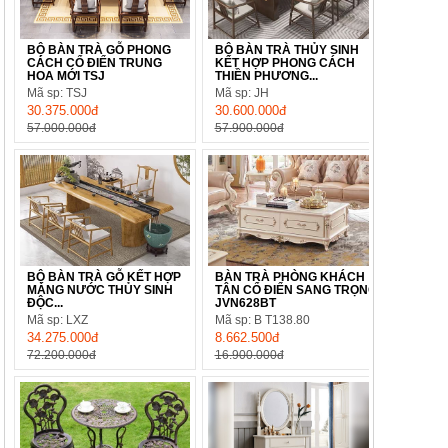
BỘ BÀN TRÀ GỖ PHONG
BỘ BÀN TRÀ THỦY SINH
CÁCH CỔ ĐIỂN TRUNG
KẾT HỢP PHONG CÁCH
HOA MỚI TSJ
THIỀN PHƯƠNG...
Mã sp: TSJ
Mã sp: JH
30.375.000đ
30.600.000đ
57.000.000đ
57.900.000đ
BỘ BÀN TRÀ GỖ KẾT HỢP
BÀN TRÀ PHÒNG KHÁCH
MÁNG NƯỚC THỦY SINH
TÂN CỔ ĐIỂN SANG TRỌNG
ĐỘC...
JVN628BT
Mã sp: LXZ
Mã sp: B T138.80
34.275.000đ
8.662.500đ
72.200.000đ
16.900.000đ