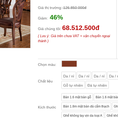
Giá thị trường:
126.850.000đ
46%
Giảm:
68.512.500đ
Giá chúng tôi:
( Lưu ý: Giá trên chưa VAT + vận chuyển ngoại
thành )
Chọn màu:
Da / nỉ
Da / nỉ
Da / nỉ
Da / 
Chất liệu
Gỗ tự nhiên
Đá tự nhiên
Bàn 1.6 mặt bàn gỗ
Bàn 1.6 mặt bà
Bàn 1.8m mặt bàn đá cẩm thạch
Ghế
Kích thước
Ghế không tay vịn da loại A
Ghế khô