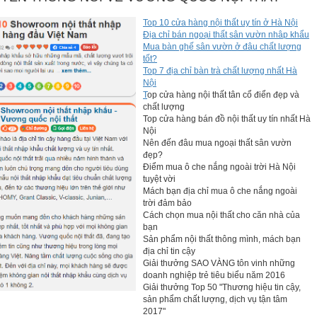
Top 10 cửa hàng nội thất uy tín ở Hà Nội
Địa chỉ bán ngoại thất sân vườn nhâp khẩu
Mua bàn ghế sân vườn ở đâu chất lượng
tốt?
Top 7 địa chỉ bàn trà chất lượng nhất Hà
Nội
T
op cửa hàng nội thất tân cổ điển đẹp và
chất lượng
Top cửa hàng bán đồ nội thất uy tín nhất Hà
Nội
Nên đến đâu mua ngoại thất sân vườn
đẹp?
Điểm mua ô che nắng ngoài trời Hà Nội
tuyệt vời
Mách bạn địa chỉ mua ô che nắng ngoài
trời đảm bảo
Cách chọn mua nội thất cho căn nhà của
bạn
Sản phẩm nội thất thông mình, mách bạn
địa chỉ tin cậy
Giải thưởng SAO VÀNG tôn vinh những
doanh nghiệp trẻ tiêu biểu năm 2016
Giải thưởng Top 50 "Thương hiệu tin cậy,
sản phẩm chất lượng, dịch vụ tận tâm
2017"