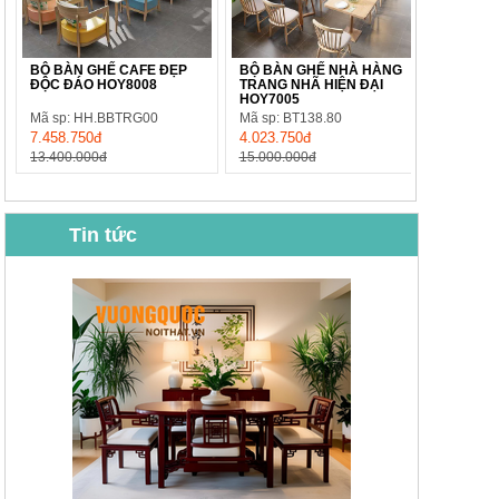
BỘ BÀN GHẾ CAFE ĐẸP
BỘ BÀN GHẾ NHÀ HÀNG
ĐỘC ĐÁO HOY8008
TRANG NHÃ HIỆN ĐẠI
HOY7005
Mã sp: HH.BBTRG00
Mã sp: BT138.80
7.458.750đ
4.023.750đ
13.400.000đ
15.000.000đ
Tin tức
BỘ BÀN GHẾ CAFE NHẬP
BỘ BÀN TRÀ GỖ TỰ NHIÊN
KHẨU CAO CẤP HOY7006
PHONG CÁCH TRUNG HOA
KIỂU MỚI...
Mã sp: BT135
Mã sp: BT138.80
14.178.750đ
20.250.000đ
24.700.000đ
39.150.000đ