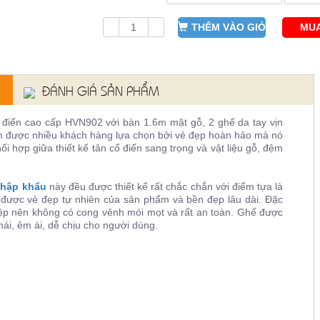
THÊM VÀO GIỎ
MUA
ĐÁNH GIÁ SẢN PHẨM
 điển cao cấp
HVN902 với bàn 1.6m mặt gỗ, 2 ghế da tay vịn
hẩm được nhiều khách hàng lựa chọn bởi vẻ đẹp hoàn hảo mà nó
 hợp giữa thiết kế tân cổ điển sang trọng và vật liệu gỗ, đệm
nhập khẩu
này đều
được thiết kế rất chắc chắn với điểm tựa là
 được vẻ đẹp tự nhiên của sản phẩm và bền đẹp lâu dài. Đặc
hiệp nên không có cong vênh mói mọt và rất an toàn. Ghế được
ái, êm ái, dễ chịu cho người dùng.