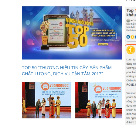
TOP 50 "THƯƠNG HIỆU TIN CẬY, SẢN PHẨM
CHẤT LƯỢNG, DỊCH VỤ TẬN TÂM 2017"