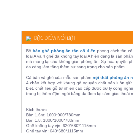
ăn,
ghế
ăn,
kệ
bếp
Nội
ĐẶC ĐIỂM NỔI BẬT
Thất
Ban
Bộ
bàn ghế phòng ăn tân cổ điển
phong cách tân cổ
Công,
loại A và 4 ghế da không tay loại A hiện đang là sản p
Vườn
mà mang lại cho không gian phòng ăn. Sự hòa quyện phối
Bàn
da càng làm tăng thêm sự
sang trọng
cho sản phẩm.
ghế
ban
Cả bàn và ghế của mẫu sản phẩm
nội thất phòng ăn 
công,
xích
4 chân kết hợp với khung gỗ nguyên chất nên luôn giữ
đu,
biệt, chất liệu gỗ tự nhiên cao cấp được xử lý công ng
ghế...
trang bị thêm đệm ngồi bằng da đem lại cảm giác thoải m
Phụ
Kiện
Kích thước:
Bàn 1.6m: 1600*900*780mm
Trang
Bàn 1.8: 1800*1000*780mm
Trí
Ghế không tay vịn: 620*680*1115mm
Cây
Ghế tay vịn: 640*680*1115mm
cảnh