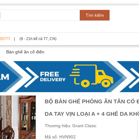
Tìm kiếm
20777
| (9 - 21h kể cả T7, CN)
Bàn ghế ăn cổ điển
BỘ BÀN GHẾ PHÒNG ĂN TÂN CỔ ĐI
DA TAY VỊN LOẠI A + 4 GHẾ DA KH
Thương hiệu:
Grant Clasic
Mã số:
HVN902