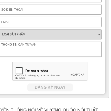
ĐĂNG KÝ NGAY
YỀN THÔNG NÓI VỀ VƯƠNG QUỐC NỘI THẤT