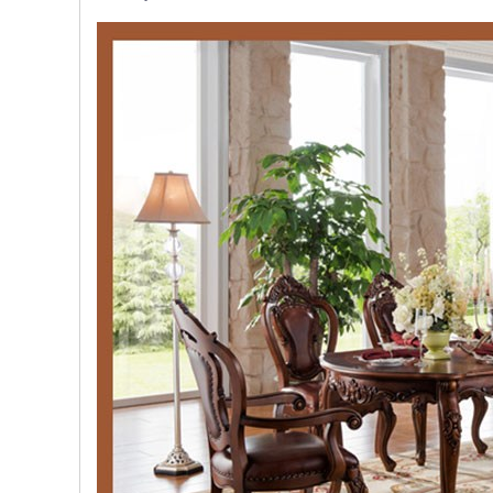
, đồ
trang
trí
Nội
Thất
Nhà
Hàng
Nội
Thất
Nhà
Hàng