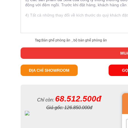
động với đệm ngồi. Trước khi đặt hàng, khách hàng cần 
4) Tất cả những thay đổi về kích thước do quý khách đặ
Tag:
Bàn ghế phòng ăn
,
bộ bàn ghế phòng ăn
MUA
ĐỊA CHỈ SHOWROOM
GỌ
68.512.500đ
Chỉ còn:
Giá gốc:
126.850.000đ