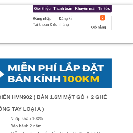
Giới thiệu
Thanh toán
Khuyến mãi
Tin tức
0
Đăng nhập
Đăng kí
Tài khoản & đơn hàng
Giỏ hàng
ỂN HVN902 ( BÀN 1.6M MẶT GỖ + 2 GHẾ
ÔNG TAY LOẠI A )
Nhập khẩu 100%
Bảo hành 2 năm