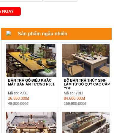
 NGAY
Sản phẩm ngẫu nhiên
BÀN TRÀ GỖ ĐIÊU KHẮC
BỘ BÀN TRÀ THỦY SINH
MẶT BÀN ẤN TƯỢNG PJ01
LÀM TỪ GỖ QUÝ CAO CẤP
YBH
Mã sp: PJ01
Mã sp: YBH
26.850.000đ
84.600.000đ
48.300.000đ
150.900.000đ