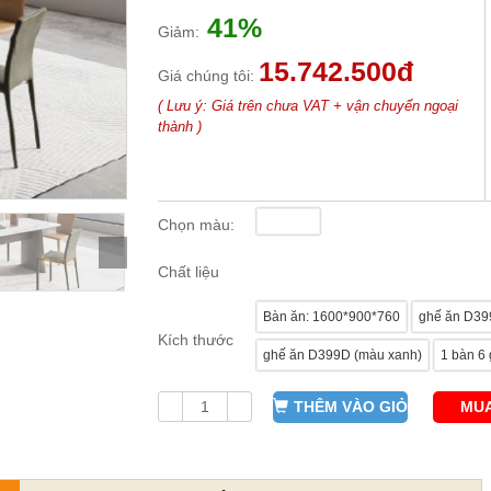
41%
Giảm:
15.742.500đ
Giá chúng tôi:
( Lưu ý: Giá trên chưa VAT + vận chuyển ngoại
thành )
Chọn màu:
Chất liệu
Bàn ăn: 1600*900*760
ghế ăn D39
Kích thước
ghế ăn D399D (màu xanh)
1 bàn 6
THÊM VÀO GIỎ
MUA