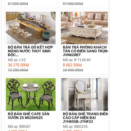
57.000.000đ
57.900.000đ
BỘ BÀN TRÀ GỖ KẾT HỢP
BÀN TRÀ PHÒNG KHÁCH
MÁNG NƯỚC THỦY SINH
TÂN CỔ ĐIỂN SANG TRỌNG
ĐỘC...
JVN628BT
Mã sp: LXZ
Mã sp: B T138.80
34.275.000đ
8.662.500đ
72.200.000đ
16.900.000đ
BỘ BÀN GHẾ CAFE SÂN
BỘ BÀN GHẾ TRANG ĐIỂM
VƯỜN ZX M525H525
CAO CẤP HIỆN ĐẠI
JYH655B-JYHF23
Mã sp: BBG87
Mã sp: BBG155