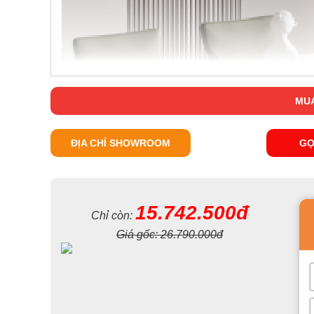
MUA
ĐỊA CHỈ SHOWROOM
GỌ
15.742.500đ
Chỉ còn:
Giá gốc:
26.790.000đ