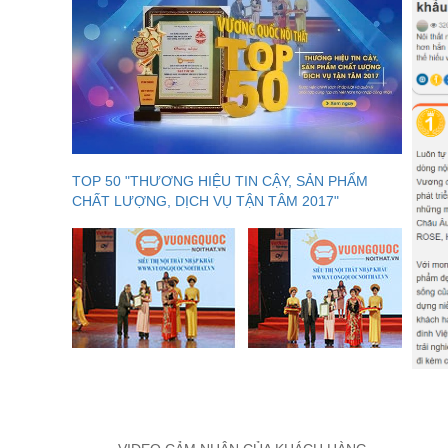
TOP 50 "THƯƠNG HIỆU TIN CẬY, SẢN PHẨM
CHẤT LƯỢNG, DỊCH VỤ TẬN TÂM 2017"
Xem ngay:
Chuyên gia giải đáp: Nên
Với những đặc điểm nổi bật như vậy, Bộ bàn ghế ăn h
chọn hoàn hảo cho không gian ăn uống của gia đình bạ
nhận sự khác biệt.