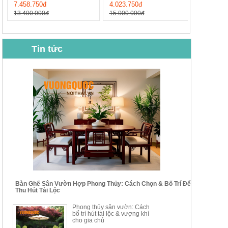
7.458.750đ
4.023.750đ
13.400.000đ
15.000.000đ
Tin tức
BỘ BÀN GHẾ CAFE NHẬP
BỘ BÀN TRÀ GỖ TỰ NHIÊN
KHẨU CAO CẤP HOY7006
PHONG CÁCH TRUNG HOA
KIỂU MỚI...
Mã sp: BT135
Mã sp: BT138.80
14.178.750đ
20.250.000đ
24.700.000đ
39.150.000đ
Bàn Ghế Sân Vườn Hợp Phong Thủy: Cách Chọn & Bố Trí Để
Thu Hút Tài Lộc
BỘ BÀN TRÀ GỖ PHONG
BỘ BÀN GHẾ CAFE KIỂU
Phong thủy sân vườn: Cách
CÁCH MỚI KẾT HỢP KHAY
DÁNG ĐƠN GIẢN HIỆN ĐẠI
bố trí hút tài lộc & vượng khí
NHÚNG TRÀ YDX
HOY8010
cho gia chủ
Mã sp: BT150.46
Mã sp: BBA90