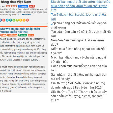
Địa chỉ bán ngoại thất sân vườn nhâp khẩu
Mua bàn ghế sân vườn ở đâu chất lượng
tốt?
Top 7 địa chỉ bàn trà chất lượng nhất Hà
Nội
T
op cửa hàng nội thất tân cổ điển đẹp và
chất lượng
Top cửa hàng bán đồ nội thất uy tín nhất Hà
Nội
Nên đến đâu mua ngoại thất sân vườn
đẹp?
Điểm mua ô che nắng ngoài trời Hà Nội
tuyệt vời
Mách bạn địa chỉ mua ô che nắng ngoài
trời đảm bảo
Cách chọn mua nội thất cho căn nhà của
bạn
Sản phẩm nội thất thông mình, mách bạn
 chọn bàn ăn mặt đá hay gỗ là chuẩn nhất?
địa chỉ tin cậy
Giải thưởng SAO VÀNG tôn vinh những
doanh nghiệp trẻ tiêu biểu năm 2016
iện đại mặt đá màu băng trắng D3638 chắc chắn sẽ là sự lựa
Giải thưởng Top 50 "Thương hiệu tin cậy,
n. Hãy đến với chúng tôi và trải nghiệm sản phẩm này để cảm
sản phẩm chất lượng, dịch vụ tận tâm
2017"