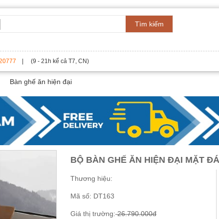
Tìm kiếm
20777
| (9 - 21h kể cả T7, CN)
Bàn ghế ăn hiện đại
BỘ BÀN GHẾ ĂN HIỆN ĐẠI MẶT Đ
Thương hiệu:
Mã số:
DT163
Giá thị trường:
26.790.000đ