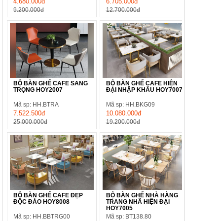
4.680.000đ
6.705.000đ
9.200.000đ
12.700.000đ
BỘ BÀN GHẾ CAFE SANG
BỘ BÀN GHẾ CAFE HIỆN
TRỌNG HOY2007
ĐẠI NHẬP KHẨU HOY7007
Mã sp: HH.BTRA
Mã sp: HH.BKG09
7.522.500đ
10.080.000đ
25.000.000đ
19.200.000đ
BỘ BÀN GHẾ CAFE ĐẸP
BỘ BÀN GHẾ NHÀ HÀNG
ĐỘC ĐÁO HOY8008
TRANG NHÃ HIỆN ĐẠI
HOY7005
Mã sp: HH.BBTRG00
Mã sp: BT138.80