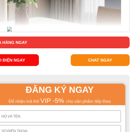
 HÀNG NGAY
I ĐIỆN NGAY
CHAT NGAY
ĐĂNG KÝ NGAY
VIP -5%
Để nhận mã thẻ
cho sản phẩm tiếp theo