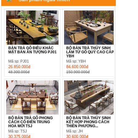
BÀN TRÀ GỖ ĐIÊU KHẮC
BỘ BÀN TRÀ THỦY SINH
MẶT BÀN ẤN TƯỢNG PJ01
LÀM TỪ GỖ QUÝ CAO CẤP
YBH
Mã sp: PJ01
Mã sp: YBH
26.850.000đ
84.600.000đ
48.300.000đ
150.900.000đ
BỘ BÀN TRÀ GỖ PHONG
BỘ BÀN TRÀ THỦY SINH
CÁCH CỔ ĐIỂN TRUNG
KẾT HỢP PHONG CÁCH
HOA MỚI TSJ
THIỀN PHƯƠNG...
Mã sp: TSJ
Mã sp: JH
30.375.000đ
30.600.000đ