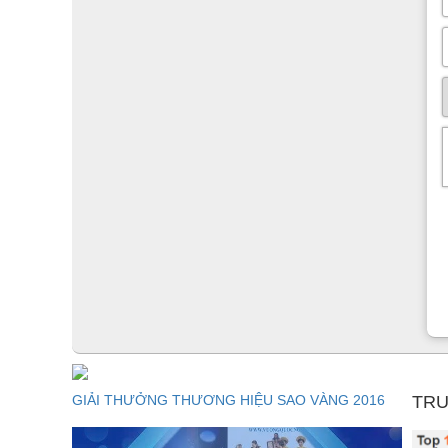
Ghế ăn là sự kết hợp của chất liệu da và gỗ cao cấp. P
nhật, bo góc 4 cạnh mang lại sự chắc chắn và an toàn
có độ êm ái và thoải mái khi ngồi.
GIẢI THƯỞNG THƯƠNG HIỆU SAO VÀNG 2016
TRU