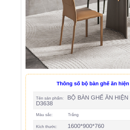
, đồ
trang
trí
Nội
Thất
Nhà
Hàng
Nội
Thất
Nhà
Hàng
Thông số bộ bàn ghế ăn hiện
BỘ BÀN GHẾ ĂN HIỆN
Tên sản phẩm:
D3638
Màu sắc: Trắng
1600*900*760
Kích thước: