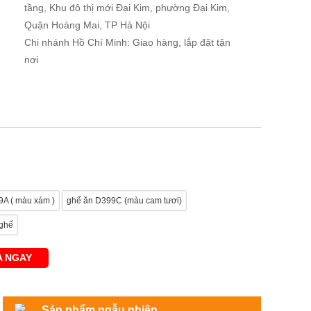
tầng, Khu đô thị mới Đại Kim, phường Đại Kim,
Quận Hoàng Mai, TP Hà Nội
Chi nhánh Hồ Chí Minh: Giao hàng, lắp đặt tận
nơi
9A ( màu xám )
ghế ăn D399C (màu cam tươi)
 ghế
 NGAY
Sản phẩm ngẫu nhiên