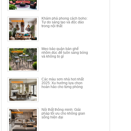
17.617.500đ
9.217.500đ
34.100.000đ
16.200.000đ
Khám phá phong cách boho:
Tự do sáng tạo và độc đáo
trong nội thất
Mẹo bảo quản bàn ghế
nhôm đúc để luôn sáng bóng
BÀN GHẾ TRANG ĐIỂM
BỘ BÀN ĂN ĐẢO MẶT ĐÁ
và không bị gỉ
THÔNG MINH HIỆN ĐẠI
PHIẾN AK3699
TÍCH HỢP SẠC...
Mã sp: HH.BTD08
Mã sp: GXD160.76
6.510.000đ
19.965.000đ
11.200.000đ
33.000.000đ
Các màu sơn nhà hot nhất
2025: Xu hướng lựa chọn
hoàn hảo cho từng phòng
Nội thất thông minh: Giải
pháp tối ưu cho không gian
sống hiện đại