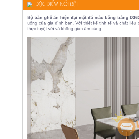
ĐẶC ĐIỂM NỔI BẬT
ăn,
ghế
ăn,
Bộ bàn ghế ăn hiện đại mặt đá màu băng trắng D3
kệ
bếp
uống của gia đình bạn. Với thiết kế tinh tế và chất l
thực tuyệt vời và không gian ấm cúng.
Nội
Thất
Ban
Công,
Vườn
Bàn
ghế
ban
công,
xích
đu,
ghế...
Phụ
Kiện
Trang
Trí
Cây
cảnh