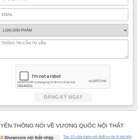
hần khung ghế được làm bằng gỗ cao cấp, có thiết kế hình chữ
 cho người sử dụng. Phần đệm ghế được làm bằng da cao cấp,
ĐĂNG KÝ NGAY
YỀN THÔNG NÓI VỀ VƯƠNG QUỐC NỘI THẤT
Top 10 cửa hàng nội thất uy tín ở Hà Nội