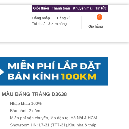
Giới thiệu
Thanh toán
Khuyến mãi
Tin tức
0
Đăng nhập
Đăng kí
Tài khoản & đơn hàng
Giỏ hàng
Á MÀU BĂNG TRẮNG D3638
Nhập khẩu 100%
Bảo hành 2 năm
Miễn phí vận chuyển, lắp đặp tại Hà Nội & HCM
Showroom HN: L7-31 (TT7-31),Khu nhà ở thấp