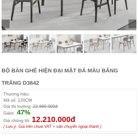
Thất
Phòng
Khách
Sofa,
tủ
rượu,
Bàn
trà...
Nội
Thất
Phòng
BỘ BÀN GHẾ HIỆN ĐẠI MẶT ĐÁ MÀU BĂNG
Ngủ
Giường
TRẮNG D3642
ngủ, tủ
áo, bàn
Thương hiệu:
trang
điểm
Mã số:
120CM
Giá thị trường:
22.990.000đ
Nội
47%
Giảm:
12.210.000đ
Thất
Giá chúng tôi:
Phòng
( Lưu ý: Giá trên chưa VAT + vận chuyển ngoại thành )
Ăn
Bàn