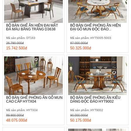
BỘ BÀN GHẾ ĂN HIỆN ĐẠI MẶT
BỘ BÀN GHẾ PHÒNG ĂN HIỆN
ĐÁ MÀU BĂNG TRẮNG D3638
ĐẠI GỖ MUN ĐỘC ĐÁO...
Mã sản phẩm: DT163
Mã sản phẩm: HYT5005-5003
26.790.000đ
87.000.000đ
15.742.500đ
50.325.000đ
BỘ BÀN GHẾ PHÒNG ĂN GỖ MUN
BỘ BÀN GHẾ PHÒNG ĂN KIỂU
CAO CẤP HYTX04
DÁNG ĐỘC ĐÁO HYT9002
Mã sản phẩm: HYTX04
Mã sản phẩm: HYT9002
89.900.000đ
90.000.000đ
48.075.000đ
50.175.000đ