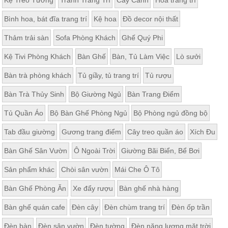
Bình hoa, bát đĩa trang trí
Kệ hoa
Đồ decor nội thất
Thảm trải sàn
Sofa Phòng Khách
Ghế Quý Phi
Kệ Tivi Phòng Khách
Bàn Ghế
Bàn, Tủ Làm Việc
Lò sưởi
Bàn trà phòng khách
Tủ giầy, tủ trang trí
Tủ rượu
Bàn Trà Thủy Sinh
Bộ Giường Ngủ
Bàn Trang Điểm
Tủ Quần Áo
Bộ Bàn Ghế Phòng Ngủ
Bộ Phòng ngủ đồng bộ
Tab đầu giường
Gương trang điểm
Cây treo quần áo
Xích Đu
Bàn Ghế Sân Vườn
Ô Ngoài Trời
Giường Bãi Biển, Bể Bơi
Sản phẩm khác
Chòi sân vườn
Mái Che Ô Tô
Bàn Ghế Phòng Ăn
Xe đẩy rượu
Bàn ghế nhà hàng
Bàn ghế quán cafe
Đèn cây
Đèn chùm trang trí
Đèn ốp trần
Đèn bàn
Đèn sân vườn
Đèn tường
Đèn năng lượng mặt trời