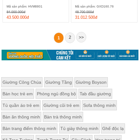
Mã sản phẩm: HVM8801
Mã sản phẩm: GXD160.76
84.000.000đ
48.700.000đ
43.500.000đ
31.012.500đ
2
>>
1
Giường Công Chúa
Giường Tầng
Giường Boyson
Bàn học trẻ em
Phòng ngủ đồng bộ
Tab đầu giường
Tủ quần áo trẻ em
Giường cũi trẻ em
Sofa thông minh
Bàn ăn thông minh
Bàn trà thông minh
Bàn trang điểm thông minh
Tủ giày thông minh
Ghế độc lạ
Kệ Treo Tường
Tranh Trang Trí
Cây Cảnh
Hoa trang trí