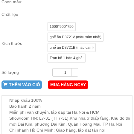
Chọn màu:
ăn,
ghế
ăn,
Chất liệu
kệ
bếp
1600*900*750
Nội
ghế ăn D3721A (màu xám nhật)
Thất
Kích thước
Ban
ghế ăn D3721B (màu cam)
Công,
Trọn bộ 1 bàn 4 ghế:
Vườn
Bàn
ghế
Số lượng
ban
công,
xích
THÊM VÀO GIỎ
MUA HÀNG NGAY
đu,
ghế...
Nhập khẩu 100%
Phụ
Bảo hành 2 năm
Kiện
Miễn phí vận chuyển, lắp đặp tại Hà Nội & HCM
Trang
Showroom HN: L7-31 (TT7-31),Khu nhà ở thấp tầng, Khu đô thị
Trí
mới Đại Kim, phường Đại Kim, Quận Hoàng Mai, TP Hà Nội
Cây
Chi nhánh Hồ Chí Minh: Giao hàng, lắp đặt tận nơi
cảnh