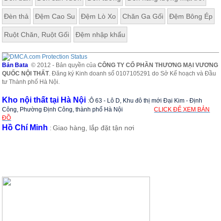
Đèn thả
Đệm Cao Su
Đệm Lò Xo
Chăn Ga Gối
Đệm Bông Ép
Ruột Chăn, Ruột Gối
Đệm nhập khẩu
Bản Bata
© 2012 - Bản quyền của
CÔNG TY CỔ PHẦN THƯƠNG MẠI VƯƠNG
QUỐC NỘI THẤT
. Đăng ký Kinh doanh số 0107105291 do Sở Kế hoạch và Đầu
tư Thành phố Hà Nội.
Kho nội thất tại Hà Nội
:
Ô 63 - Lô D, Khu đô thị mới Đại Kim - Định
Công, Phường Định Công, thành phố Hà Nội
CLICK ĐỂ XEM BẢN
ĐỒ
Hồ Chí Minh
Giao hàng, lắp đặt tận nơi
: