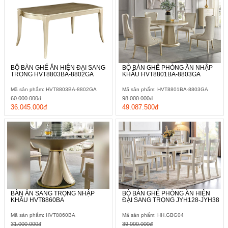
BỘ BÀN GHẾ ĂN HIỆN ĐẠI SANG
BỘ BÀN GHẾ PHÒNG ĂN NHẬP
TRỌNG HVT8803BA-8802GA
KHẨU HVT8801BA-8803GA
Mã sản phẩm: HVT8803BA-8802GA
Mã sản phẩm: HVT8801BA-8803GA
60.000.000đ
98.000.000đ
36.045.000đ
49.087.500đ
BÀN ĂN SANG TRỌNG NHẬP
BỘ BÀN GHẾ PHÒNG ĂN HIỆN
KHẨU HVT8860BA
ĐẠI SANG TRỌNG JYH128-JYH38
Mã sản phẩm: HVT8860BA
Mã sản phẩm: HH.GBG04
31.000.000đ
39.000.000đ