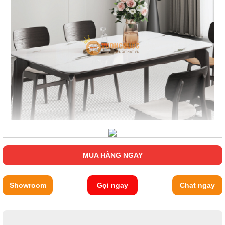
Chất liệu gỗ cao cấp được sử dụng cho khung bàn và ghế
mang lại cảm giác chắc chắn và độ bền cao cho sản phẩm.
Ngoài ra, ghế còn được trang bị lớp nệm êm ái, giúp bạn có thể
MUA HÀNG NGAY
thưởng thức bữa ăn một cách thoải mái và ngon miệng nhất.
Showroom
Gọi ngay
Chat ngay