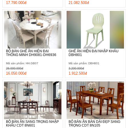
17.790.000đ
21.082.500đ
BỘ BÀN GHẾ ĂN HIỆN ĐẠI
GHẾ ĂN HIỆN ĐẠI NHẬP KHẨU
THÔNG MINH DH9081-DH6936
DBH801
Mã sản phẩm: HH.GB07
Mã sản phẩm: DBH801
26.000.000đ
3.200.000đ
16.050.000đ
1.912.500đ
BỘ BÀN ĂN SANG TRỌNG NHẬP
BỘ BÀN ĂN BÀN DÀI ĐẸP SANG
KHẨU CDT 8N601
TRỌNG CDT 8N105