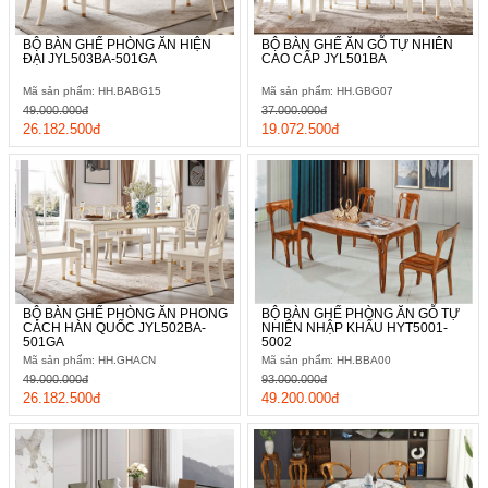
BỘ BÀN GHẾ PHÒNG ĂN HIỆN
BỘ BÀN GHẾ ĂN GỖ TỰ NHIÊN
ĐẠI JYL503BA-501GA
CAO CẤP JYL501BA
Mã sản phẩm: HH.BABG15
Mã sản phẩm: HH.GBG07
49.000.000đ
37.000.000đ
26.182.500đ
19.072.500đ
BỘ BÀN GHẾ PHÒNG ĂN PHONG
BỘ BÀN GHẾ PHÒNG ĂN GỖ TỰ
CÁCH HÀN QUỐC JYL502BA-
NHIÊN NHẬP KHẨU HYT5001-
501GA
5002
Mã sản phẩm: HH.GHACN
Mã sản phẩm: HH.BBA00
49.000.000đ
93.000.000đ
26.182.500đ
49.200.000đ