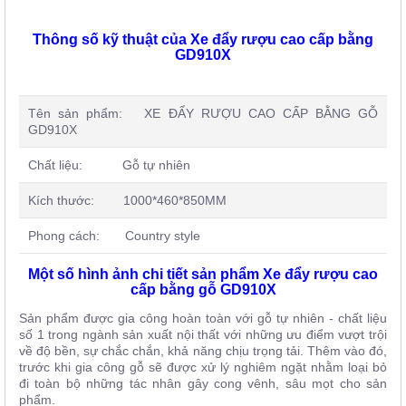
Thông số kỹ thuật của Xe đẩy rượu cao cấp bằng
GD910X
Tên sản phẩm: XE ĐẨY RƯỢU CAO CẤP BẰNG GỖ
GD910X
Chất liệu: Gỗ tự nhiên
Kích thước: 1000*460*850MM
Phong cách: Country style
Một số hình ảnh chi tiết sản phẩm
Xe đẩy rượu cao
cấp bằng gỗ GD910X
Sản phẩm được gia công hoàn toàn với gỗ tự nhiên - chất liệu
số 1 trong ngành sản xuất nội thất với những ưu điểm vượt trội
về độ bền, sự chắc chắn, khả năng chịu trọng tải. Thêm vào đó,
trước khi gia công gỗ sẽ được xử lý nghiêm ngặt nhằm loại bỏ
đi toàn bộ những tác nhân gây cong vênh, sâu mọt cho sản
phẩm.