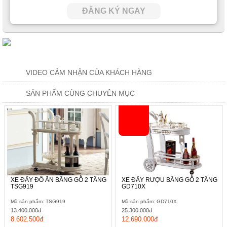
ĐĂNG KÝ NGAY
VIDEO CẢM NHẬN CỦA KHÁCH HÀNG
SẢN PHẨM CÙNG CHUYÊN MỤC
XE ĐẨY ĐỒ ĂN BẰNG GỖ 2 TẦNG
XE ĐẨY RƯỢU BẰNG GỖ 2 TẦNG
TSG919
GD710X
Mã sản phẩm: TSG919
Mã sản phẩm: GD710X
13.400.000đ
25.300.000đ
8.602.500đ
12.690.000đ