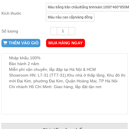
ăn,
Màu trắng trân châu/trắng tinh/xám:1000*460*850
ghế
ăn,
Kích thước
kệ
Màu nâu cao cấp/vàng đồng
bếp
Số lượng
Nội
Thất
THÊM VÀO GIỎ
MUA HÀNG NGAY
Ban
Công,
Vườn
Nhập khẩu 100%
Bàn
Bảo hành 2 năm
ghế
Miễn phí vận chuyển, lắp đặp tại Hà Nội & HCM
ban
Showroom HN: L7-31 (TT7-31),Khu nhà ở thấp tầng, Khu đô thị
công,
xích
mới Đại Kim, phường Đại Kim, Quận Hoàng Mai, TP Hà Nội
đu,
Chi nhánh Hồ Chí Minh: Giao hàng, lắp đặt tận nơi
ghế...
Phụ
Kiện
Trang
Trí
Cây
cảnh