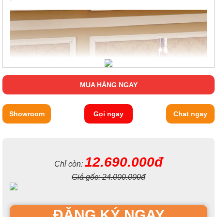
MUA HÀNG NGAY
Showroom
Gọi ngay
Chat ngay
Giá để rượu ở tầng 1 được ngăn riêng biệt thành các ô, khoang
12.690.000đ
Chỉ còn:
để cố định vị chí của các ly và chai rượu một cách đảm bảo
nhất. Điều này giúp hạn chế tình trạng đổ vỡ trong quá trình di
Giá gốc:
24.000.000đ
chuyển nếu như các bạn có gặp sự cố cũng không cần quá lo
lắng nữa.
ĐĂNG KÝ NGAY