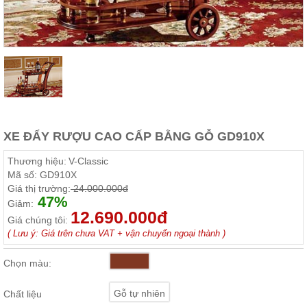
Thất
Phòng
Khách
Sofa,
tủ
rượu,
Bàn
trà...
Nội
XE ĐẨY RƯỢU CAO CẤP BẰNG GỖ GD910X
Thất
Phòng
Thương hiệu:
V-Classic
Ngủ
Mã số:
GD910X
Giường
Giá thị trường:
24.000.000đ
ngủ, tủ
47%
áo, bàn
Giảm:
trang
12.690.000đ
Giá chúng tôi:
điểm
( Lưu ý: Giá trên chưa VAT + vận chuyển ngoại thành )
Nội
Thất
Chọn màu:
Phòng
Ăn
Gỗ tự nhiên
Chất liệu
Bàn