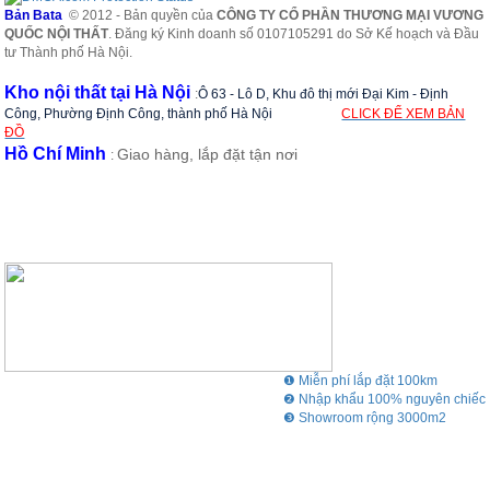
Bản Bata
© 2012 - Bản quyền của
CÔNG TY CỔ PHẦN THƯƠNG MẠI VƯƠNG
QUỐC NỘI THẤT
. Đăng ký Kinh doanh số 0107105291 do Sở Kế hoạch và Đầu
tư Thành phố Hà Nội.
Kho nội thất tại Hà Nội
:
Ô 63 - Lô D, Khu đô thị mới Đại Kim - Định
Công, Phường Định Công, thành phố Hà Nội
CLICK ĐỂ XEM BẢN
ĐỒ
Hồ Chí Minh
Giao hàng, lắp đặt tận nơi
:
❶ Miễn phí lắp đặt 100km
❷ Nhập khẩu 100% nguyên chiếc
❸ Showroom rộng 3000m2