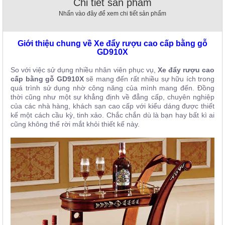
Chi tiết sản phẩm
, đồ
Nhấn vào đây để xem chi tiết sản phẩm
trang
trí
Nội
Giới thiệu chung về Xe đẩy rượu cao cấp bằng gỗ
GD910X
Thất
Nhà
So với việc sử dụng nhiều nhân viên phục vụ,
Xe đẩy rượu cao
Hàng
cấp bằng gỗ GD910X
sẽ mang đến rất nhiều sự hữu ích trong
Nội
quá trình sử dụng nhờ công năng của mình mang đến. Đồng
Thất
thời cũng như một sự khẳng định về đẳng cấp, chuyên nghiệp
Nhà
của các nhà hàng, khách sạn cao cấp với kiểu dáng được thiết
Hàng
kế một cách cầu kỳ, tinh xảo. Chắc chắn dù là bạn hay bất kì ai
cũng không thể rời mắt khỏi thiết kế này.