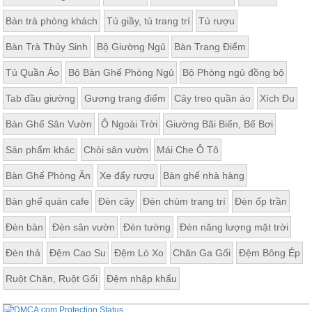
Bàn trà phòng khách
Tủ giầy, tủ trang trí
Tủ rượu
Bàn Trà Thủy Sinh
Bộ Giường Ngủ
Bàn Trang Điểm
Tủ Quần Áo
Bộ Bàn Ghế Phòng Ngủ
Bộ Phòng ngủ đồng bộ
Tab đầu giường
Gương trang điểm
Cây treo quần áo
Xích Đu
Bàn Ghế Sân Vườn
Ô Ngoài Trời
Giường Bãi Biển, Bể Bơi
Sản phẩm khác
Chòi sân vườn
Mái Che Ô Tô
Bàn Ghế Phòng Ăn
Xe đẩy rượu
Bàn ghế nhà hàng
Bàn ghế quán cafe
Đèn cây
Đèn chùm trang trí
Đèn ốp trần
Đèn bàn
Đèn sân vườn
Đèn tường
Đèn năng lượng mặt trời
Đèn thả
Đệm Cao Su
Đệm Lò Xo
Chăn Ga Gối
Đệm Bông Ép
Ruột Chăn, Ruột Gối
Đệm nhập khẩu