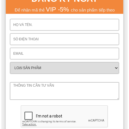
VIP -5%
Để nhận mã thẻ
cho sản phẩm tiếp theo