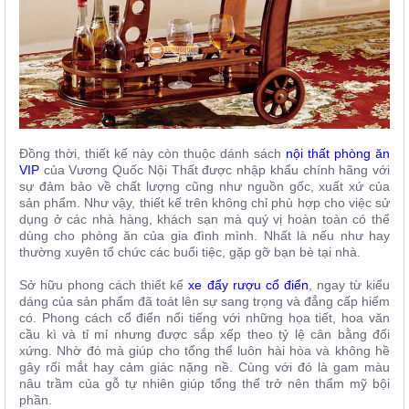
Đồng thời, thiết kế này còn thuộc dánh sách
nội thất phòng ăn
VIP
của Vương Quốc Nội Thất được nhập khẩu chính hãng với
sự đảm bảo về chất lượng cũng như nguồn gốc, xuất xứ của
sản phẩm. Như vậy, thiết kế trên không chỉ phù hợp cho việc sử
dụng ở các nhà hàng, khách sạn mà quý vị hoàn toàn có thể
dùng cho phòng ăn của gia đình mình. Nhất là nếu như hay
thường xuyên tổ chức các buổi tiệc, gặp gỡ bạn bè tại nhà.
Sở hữu phong cách thiết kế
xe đẩy rượu cổ điển
, ngay từ kiểu
dáng của sản phẩm đã toát lên sự sang trọng và đẳng cấp hiếm
có. Phong cách cổ điển nổi tiếng với những họa tiết, hoa văn
cầu kì và tỉ mỉ nhưng được sắp xếp theo tỷ lệ cân bằng đối
xứng. Nhờ đó mà giúp cho tổng thể luôn hài hòa và không hề
gây rối mắt hay cảm giác nặng nề. Cùng với đó là gam màu
nâu trầm của gỗ tự nhiên giúp tổng thể trở nên thẩm mỹ bội
phần.