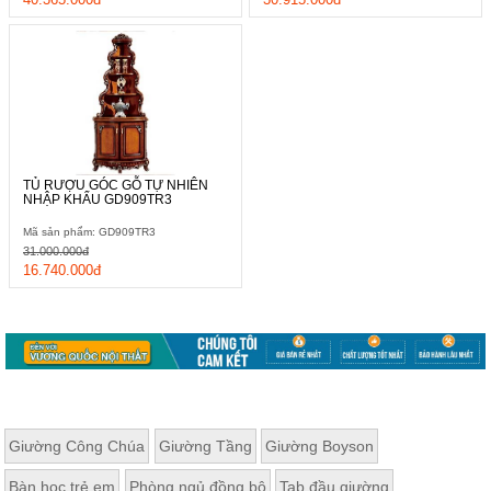
TỦ RƯỢU GÓC GỖ TỰ NHIÊN
NHẬP KHẨU GD909TR3
Mã sản phẩm: GD909TR3
31.000.000đ
16.740.000đ
Giường Công Chúa
Giường Tầng
Giường Boyson
Bàn học trẻ em
Phòng ngủ đồng bộ
Tab đầu giường