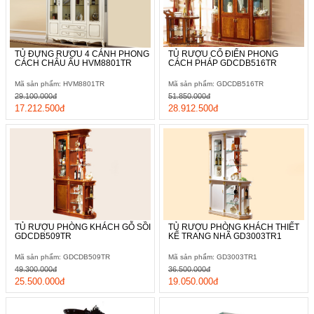
TỦ ĐỰNG RƯỢU 4 CÁNH PHONG
TỦ RƯỢU CỔ ĐIỂN PHONG
CÁCH CHÂU ÂU HVM8801TR
CÁCH PHÁP GDCDB516TR
Mã sản phẩm: HVM8801TR
Mã sản phẩm: GDCDB516TR
29.100.000đ
51.850.000đ
17.212.500đ
28.912.500đ
TỦ RƯỢU PHÒNG KHÁCH GỖ SỒI
TỦ RƯỢU PHÒNG KHÁCH THIẾT
GDCDB509TR
KẾ TRANG NHÃ GD3003TR1
Mã sản phẩm: GDCDB509TR
Mã sản phẩm: GD3003TR1
49.300.000đ
36.500.000đ
25.500.000đ
19.050.000đ