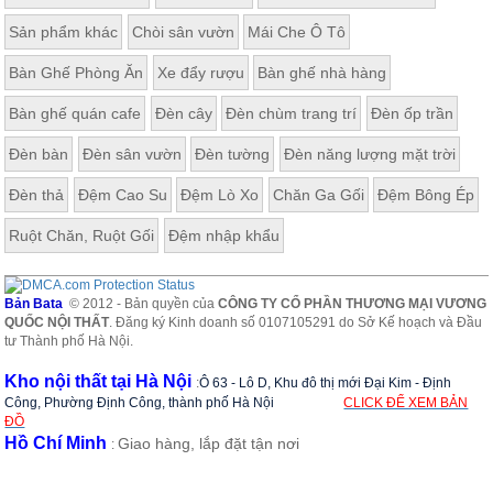
Sản phẩm khác
Chòi sân vườn
Mái Che Ô Tô
Bàn Ghế Phòng Ăn
Xe đẩy rượu
Bàn ghế nhà hàng
Bàn ghế quán cafe
Đèn cây
Đèn chùm trang trí
Đèn ốp trần
Đèn bàn
Đèn sân vườn
Đèn tường
Đèn năng lượng mặt trời
Đèn thả
Đệm Cao Su
Đệm Lò Xo
Chăn Ga Gối
Đệm Bông Ép
Ruột Chăn, Ruột Gối
Đệm nhập khẩu
Bản Bata
© 2012 - Bản quyền của
CÔNG TY CỔ PHẦN THƯƠNG MẠI VƯƠNG
QUỐC NỘI THẤT
. Đăng ký Kinh doanh số 0107105291 do Sở Kế hoạch và Đầu
tư Thành phố Hà Nội.
Kho nội thất tại Hà Nội
:
Ô 63 - Lô D, Khu đô thị mới Đại Kim - Định
Công, Phường Định Công, thành phố Hà Nội
CLICK ĐỂ XEM BẢN
ĐỒ
Hồ Chí Minh
Giao hàng, lắp đặt tận nơi
: