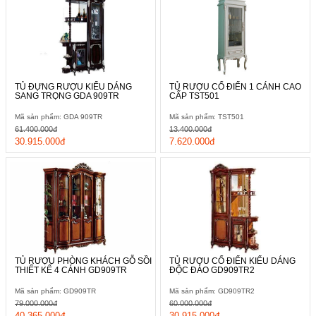
TỦ ĐỰNG RƯỢU KIỂU DÁNG
TỦ RƯỢU CỔ ĐIỂN 1 CÁNH CAO
SANG TRỌNG GDA 909TR
CẤP TST501
Mã sản phẩm: GDA 909TR
Mã sản phẩm: TST501
61.400.000đ
13.400.000đ
30.915.000đ
7.620.000đ
TỦ RƯỢU PHÒNG KHÁCH GỖ SỒI
TỦ RƯỢU CỔ ĐIỂN KIỂU DÁNG
THIẾT KẾ 4 CÁNH GD909TR
ĐỘC ĐÁO GD909TR2
Mã sản phẩm: GD909TR
Mã sản phẩm: GD909TR2
79.000.000đ
60.000.000đ
40.365.000đ
30.915.000đ