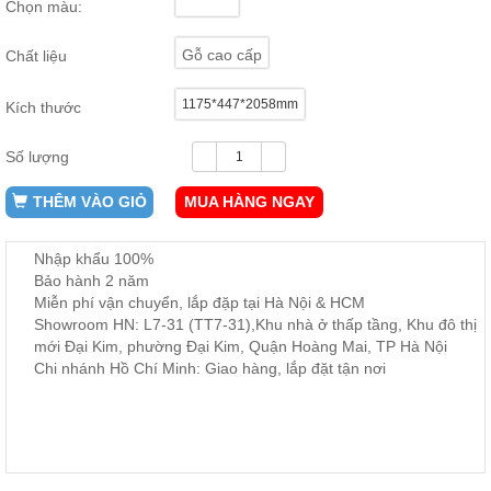
Chọn màu:
ăn,
ghế
ăn,
Gỗ cao cấp
Chất liệu
kệ
bếp
1175*447*2058mm
Kích thước
Nội
Thất
Số lượng
Ban
Công,
THÊM VÀO GIỎ
MUA HÀNG NGAY
Vườn
Bàn
ghế
Nhập khẩu 100%
ban
Bảo hành 2 năm
công,
Miễn phí vận chuyển, lắp đặp tại Hà Nội & HCM
xích
đu,
Showroom HN: L7-31 (TT7-31),Khu nhà ở thấp tầng, Khu đô thị
ghế...
mới Đại Kim, phường Đại Kim, Quận Hoàng Mai, TP Hà Nội
Chi nhánh Hồ Chí Minh: Giao hàng, lắp đặt tận nơi
Phụ
Kiện
Trang
Trí
Cây
cảnh