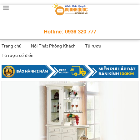
Trang
chủ
Nội
Hotline: 0936 320 777
Thất
Thông
Trang chủ
Nội Thất Phòng Khách
Tủ rượu
Minh
Nội
Tủ rượu cổ điển
thất
thông
minh
Nội
Thất
Trẻ
Em
Giường
tầng,
bàn
học, tủ
sách
Nội