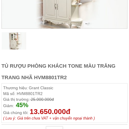
Thất
Phòng
Khách
Sofa,
tủ
rượu,
Bàn
trà...
Nội
Thất
Phòng
TỦ RƯỢU PHÒNG KHÁCH TONE MÀU TRẮNG
Ngủ
Giường
TRANG NHÃ HVM8801TR2
ngủ, tủ
áo, bàn
Thương hiệu:
Grant Classic
trang
điểm
Mã số:
HVM8801TR2
Giá thị trường:
25.000.000đ
Nội
45%
Giảm:
Thất
13.650.000đ
Giá chúng tôi:
Phòng
( Lưu ý: Giá trên chưa VAT + vận chuyển ngoại thành )
Ăn
Bàn