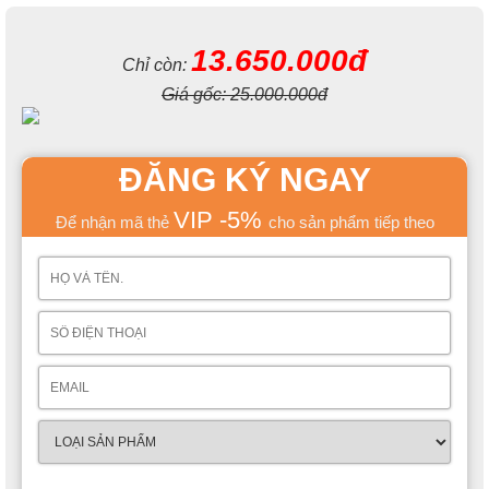
13.650.000đ
Chỉ còn:
Giá gốc:
25.000.000đ
ĐĂNG KÝ NGAY
VIP -5%
Để nhận mã thẻ
cho sản phẩm tiếp theo