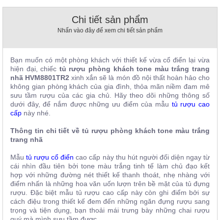
, đồ
trang
Chi tiết sản phẩm
trí
Nhấn vào đây để xem chi tiết sản phẩm
Nội
Thất
Bạn muốn có một phòng khách với thiết kế vừa cổ điển lại vừa
Nhà
hiện đại, chiếc
tủ rượu phòng khách tone màu trắng trang
Hàng
nhã HVM8801TR2
xinh xắn sẽ là món đồ nội thất hoàn hảo cho
Nội
không gian phòng khách của gia đình, thỏa mãn niềm đam mê
Thất
sưu tầm rượu của các gia chủ. Hãy theo dõi những thông số
Nhà
dưới đây, để nắm được những ưu điểm của mẫu
tủ rượu cao
Hàng
cấp
này nhé.
Thông tin chi tiết về tủ rượu phòng khách tone màu trắng
trang nhã
Mẫu
tủ rượu cổ điển
cao cấp này thu hút người đối diện ngay từ
cái nhìn đầu tiên bởi tone màu trắng tinh tế làm chủ đạo kết
hợp với những đường nét thiết kế thanh thoát, nhẹ nhàng với
điểm nhấn là những hoa văn uốn lượn trên bề mặt của tủ đựng
rượu. Đặc biệt mẫu tủ rượu cao cấp này còn ghi điểm bởi sự
cách điệu trong thiết kế đem đến những ngăn đựng rượu sang
trọng và tiện dụng, bạn thoải mái trưng bày những chai rượu
quý mà mình sưu tầm được.