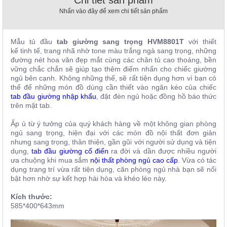
Chi tiết sản phẩm
, đồ
Nhấn vào đây để xem chi tiết sản phẩm
trang
trí
Nội
Mẫu tủ đầu
t
ab g
iường sang trọng HVM8801T
với thiết
kế tinh tế
, trang nhã nhờ tone màu trắng ngà
sang trọng, những
Thất
đường nét hoa văn đẹp mắt cùng các chân tủ cao thoáng, bền
Nhà
vững chắc chắn sẽ giúp tạo thêm điểm nhấn cho chiếc giường
Hàng
ngủ bên cạnh. Không những thế, sẽ rất tiện dụng hơn vì bạn có
Nội
thể để những món đồ dùng cần thiết vào ngăn kéo của chiếc
Thất
tab đầu giường nhập khẩu
, đặt đèn ngủ hoặc đồng hồ báo thức
Nhà
trên mặt tab.
Hàng
Ấp ủ từ ý tưởng của quý khách hàng về một không gian phòng
ngủ sang trọng, hiện đại với các món đồ nội thất đơn giản
nhưng sang trọng, thân thiện, gần gũi với người sử dụng và tiện
dụng,
tab đầu giường cổ điển
ra đời và dần được nhiều người
ưa chuộng khi mua sắm
nội thất phòng ngủ cao cấp
.
Vừa có tác
dụng trang trí vừa rất tiện dụng, căn phòng ngủ nhà bạn sẽ nổi
bật hơn nhờ sự kết hợp hài hòa và khéo léo này.
Kích thước:
585*400*643mm