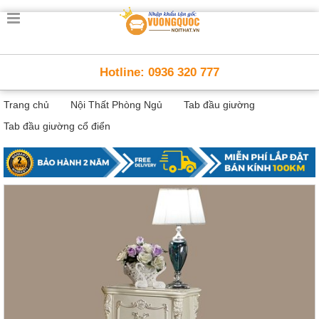
Trang
chủ
Nội
Hotline: 0936 320 777
Thất
Thông
Trang chủ
Nội Thất Phòng Ngủ
Tab đầu giường
Minh
Nội
Tab đầu giường cổ điển
thất
thông
minh
Nội
Thất
Trẻ
Em
Giường
tầng,
bàn
học, tủ
sách
Nội