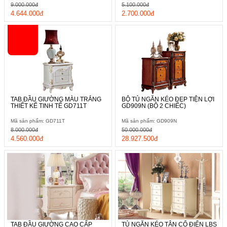
9.000.000đ
5.100.000đ
4.644.000đ
2.700.000đ
TAB ĐẦU GIƯỜNG MÀU TRẮNG
BỘ TỦ NGĂN KÉO ĐẸP TIỆN LỢI
THIẾT KẾ TINH TẾ GD711T
GD909N (BỘ 2 CHIẾC)
Mã sản phẩm: GD711T
Mã sản phẩm: GD909N
8.000.000đ
50.000.000đ
4.560.000đ
28.927.500đ
TAB ĐẦU GIƯỜNG CAO CẤP
TỦ NGĂN KÉO TÂN CỔ ĐIỂN LBS