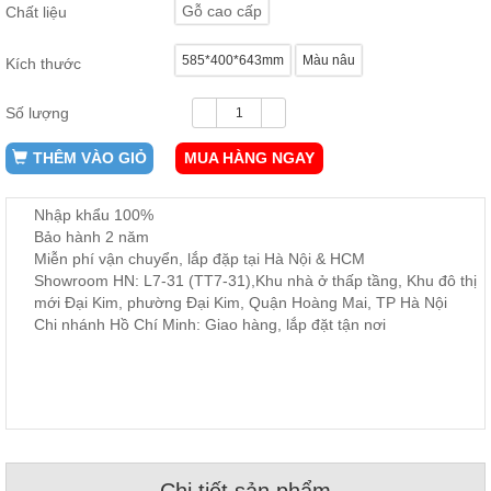
Gỗ cao cấp
Chất liệu
ăn,
ghế
ăn,
585*400*643mm
Màu nâu
kệ
Kích thước
bếp
Số lượng
Nội
Thất
THÊM VÀO GIỎ
MUA HÀNG NGAY
Ban
Công,
Nhập khẩu 100%
Vườn
Bảo hành 2 năm
Bàn
ghế
Miễn phí vận chuyển, lắp đặp tại Hà Nội & HCM
ban
Showroom HN: L7-31 (TT7-31),Khu nhà ở thấp tầng, Khu đô thị
công,
mới Đại Kim, phường Đại Kim, Quận Hoàng Mai, TP Hà Nội
xích
đu,
Chi nhánh Hồ Chí Minh: Giao hàng, lắp đặt tận nơi
ghế...
Phụ
Kiện
Trang
Trí
Cây
cảnh