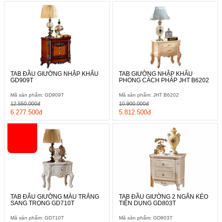
TAB ĐẦU GIƯỜNG NHẬP KHẨU
TAB GIƯỜNG NHẬP KHẨU
GD909T
PHONG CÁCH PHÁP JHT B6202
Mã sản phẩm: GD909T
Mã sản phẩm: JHT B6202
12.550.000đ
10.900.000đ
6.277.500đ
5.812.500đ
TAB ĐÂU GIƯỜNG MÀU TRẮNG
TAB ĐẦU GIƯỜNG 2 NGĂN KÉO
SANG TRỌNG GD710T
TIỆN DỤNG GD803T
Mã sản phẩm: GD710T
Mã sản phẩm: GD803T