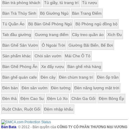
Bàn trà phòng khách
Tủ giầy, tủ trang trí
Tủ rượu
Bàn Trà Thủy Sinh
Bộ Giường Ngủ
Bàn Trang Điểm
Tủ Quần Áo
Bộ Bàn Ghế Phòng Ngủ
Bộ Phòng ngủ đồng bộ
Tab đầu giường
Gương trang điểm
Cây treo quần áo
Xích Đu
Bàn Ghế Sân Vườn
Ô Ngoài Trời
Giường Bãi Biển, Bể Bơi
Sản phẩm khác
Chòi sân vườn
Mái Che Ô Tô
Bàn Ghế Phòng Ăn
Xe đẩy rượu
Bàn ghế nhà hàng
Bàn ghế quán cafe
Đèn cây
Đèn chùm trang trí
Đèn ốp trần
Đèn bàn
Đèn sân vườn
Đèn tường
Đèn năng lượng mặt trời
Đèn thả
Đệm Cao Su
Đệm Lò Xo
Chăn Ga Gối
Đệm Bông Ép
Ruột Chăn, Ruột Gối
Đệm nhập khẩu
Bản Bata
© 2012 - Bản quyền của
CÔNG TY CỔ PHẦN THƯƠNG MẠI VƯƠNG