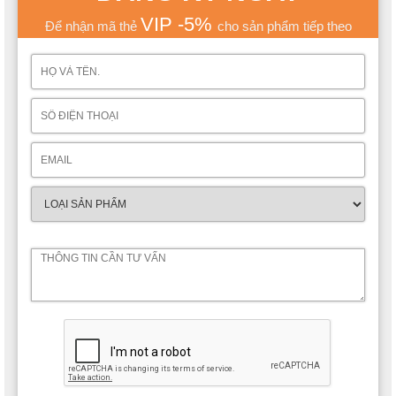
VIP -5%
Để nhận mã thẻ
cho sản phẩm tiếp theo