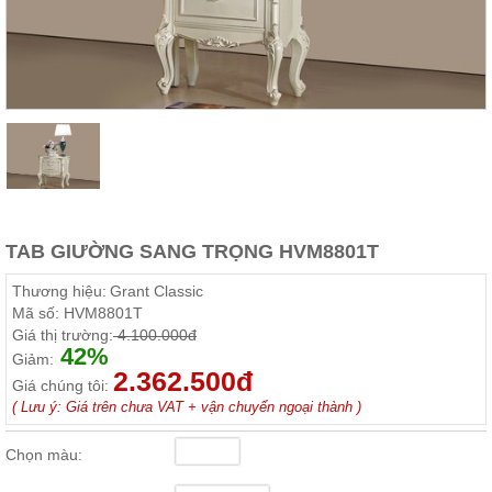
Thất
Phòng
Khách
Sofa,
tủ
rượu,
Bàn
trà...
Nội
Thất
Phòng
TAB GIƯỜNG SANG TRỌNG HVM8801T
Ngủ
Giường
Thương hiệu:
Grant Classic
ngủ, tủ
Mã số:
HVM8801T
áo, bàn
Giá thị trường:
4.100.000đ
trang
42%
điểm
Giảm:
2.362.500đ
Giá chúng tôi:
Nội
( Lưu ý: Giá trên chưa VAT + vận chuyển ngoại thành )
Thất
Phòng
Chọn màu:
Ăn
Bàn