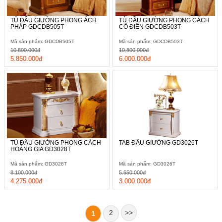
TỦ ĐẦU GIƯỜNG PHONG ÁCH
TỦ ĐẦU GIƯỜNG PHONG CÁCH
PHÁP GDCDB505T
CỔ ĐIỂN GDCDB503T
Mã sản phẩm: GDCDB505T
Mã sản phẩm: GDCDB503T
10.800.000đ
10.800.000đ
5.850.000đ
6.000.000đ
TỦ ĐẦU GIƯỜNG PHONG CÁCH
TAB ĐẦU GIƯỜNG GD3026T
HOÀNG GIA GD3028T
Mã sản phẩm: GD3028T
Mã sản phẩm: GD3026T
8.100.000đ
5.650.000đ
4.275.000đ
3.000.000đ
2
>>
1