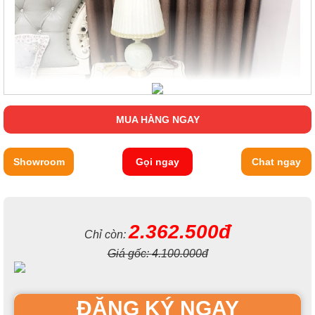
MUA HÀNG NGAY
Showroom
Gọi ngay
Chat ngay
2.362.500đ
Chỉ còn:
Giá gốc:
4.100.000đ
ĐĂNG KÝ NGAY