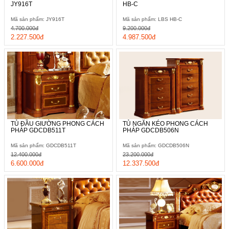
JY916T
HB-C
Mã sản phẩm: JY916T
Mã sản phẩm: LBS HB-C
4.700.000đ
9.200.000đ
2.227.500đ
4.987.500đ
TỦ ĐẦU GIƯỜNG PHONG CÁCH
TỦ NGĂN KÉO PHONG CÁCH
PHÁP GDCDB511T
PHÁP GDCDB506N
Mã sản phẩm: GDCDB511T
Mã sản phẩm: GDCDB506N
12.400.000đ
23.200.000đ
6.600.000đ
12.337.500đ