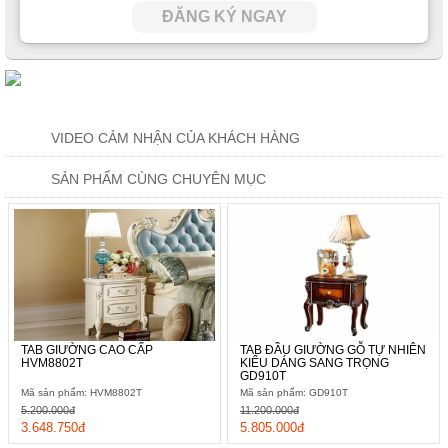
ĐĂNG KÝ NGAY
VIDEO CẢM NHẬN CỦA KHÁCH HÀNG
SẢN PHẨM CÙNG CHUYÊN MỤC
TAB GIƯỜNG CAO CẤP
TAB ĐẦU GIƯỜNG GỖ TỰ NHIÊN
HVM8802T
KIỂU DÁNG SANG TRỌNG
GD910T
Mã sản phẩm: HVM8802T
Mã sản phẩm: GD910T
5.200.000đ
11.200.000đ
3.648.750đ
5.805.000đ