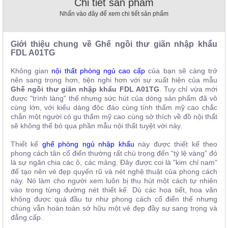
Chi tiết sản phẩm
, đồ
Nhấn vào đây để xem chi tiết sản phẩm
trang
trí
Nội
Giới thiệu chung về Ghế ngồi thư giãn nhập khẩu
FDL A01TG
Thất
Nhà
Không gian
nội thất phòng ngủ cao cấp
của bạn sẽ càng trở
Hàng
nên sang trọng hơn, tiện nghi hơn với sự xuất hiện của mẫu
Nội
Ghế ngồi thư giãn nhập khẩu FDL A01TG
. Tuy chỉ vừa mới
Thất
được "trình làng" thế nhưng sức hút của dòng sản phẩm đã vô
Nhà
cùng lớn, với kiểu dáng độc đáo cùng tính thẩm mỹ cao chắc
Hàng
chắn một người có gu thẩm mỹ cao cùng sở thích về đồ nội thất
sẽ không thể bỏ qua phần mẫu nội thất tuyệt vời này.
Thiết kế
ghế phòng ngủ nhập khẩu
này được thiết kế theo
phong cách tân cổ điển thường rất chú trọng đến “tỷ lệ vàng” đó
là sự ngăn chia các ô, các mảng. Đây được coi là "kim chỉ nam"
để tạo nên vẻ đẹp quyến rũ và nét nghệ thuật của phong cách
này. Nó làm cho người xem luôn bị thu hút một cách tự nhiên
vào trong từng đường nét thiết kế. Dù các họa tiết, hoa văn
không được quá đầu tư như phong cách cổ điển thế nhưng
chúng vẫn hoàn toàn sở hữu một vẻ đẹp đầy sự sang trọng và
đẳng cấp.