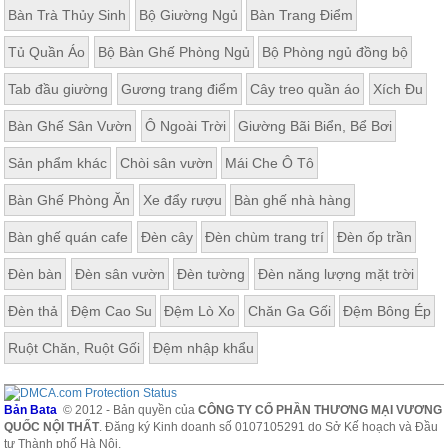
Bàn Trà Thủy Sinh
Bộ Giường Ngủ
Bàn Trang Điểm
Tủ Quần Áo
Bộ Bàn Ghế Phòng Ngủ
Bộ Phòng ngủ đồng bộ
Tab đầu giường
Gương trang điểm
Cây treo quần áo
Xích Đu
Bàn Ghế Sân Vườn
Ô Ngoài Trời
Giường Bãi Biển, Bể Bơi
Sản phẩm khác
Chòi sân vườn
Mái Che Ô Tô
Bàn Ghế Phòng Ăn
Xe đẩy rượu
Bàn ghế nhà hàng
Bàn ghế quán cafe
Đèn cây
Đèn chùm trang trí
Đèn ốp trần
Đèn bàn
Đèn sân vườn
Đèn tường
Đèn năng lượng mặt trời
Đèn thả
Đệm Cao Su
Đệm Lò Xo
Chăn Ga Gối
Đệm Bông Ép
Ruột Chăn, Ruột Gối
Đệm nhập khẩu
Bản Bata
© 2012 - Bản quyền của
CÔNG TY CỔ PHẦN THƯƠNG MẠI VƯƠNG
QUỐC NỘI THẤT
. Đăng ký Kinh doanh số 0107105291 do Sở Kế hoạch và Đầu
tư Thành phố Hà Nội.