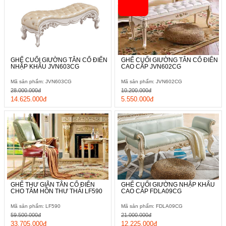
GHẾ CUỐI GIƯỜNG TÂN CỔ ĐIỂN
GHẾ CUỐI GIƯỜNG TÂN CỔ ĐIỂN
NHẬP KHẨU JVN603CG
CAO CẤP JVN602CG
Mã sản phẩm: JVN603CG
Mã sản phẩm: JVN602CG
28.000.000đ
10.200.000đ
14.625.000đ
5.550.000đ
GHẾ THƯ GIÃN TÂN CỔ ĐIỂN
GHẾ CUỐI GIƯỜNG NHẬP KHẨU
CHO TÂM HỒN THƯ THÁI LF590
CAO CẤP FDLA09CG
Mã sản phẩm: LF590
Mã sản phẩm: FDLA09CG
59.500.000đ
21.000.000đ
33.705.000đ
12.225.000đ