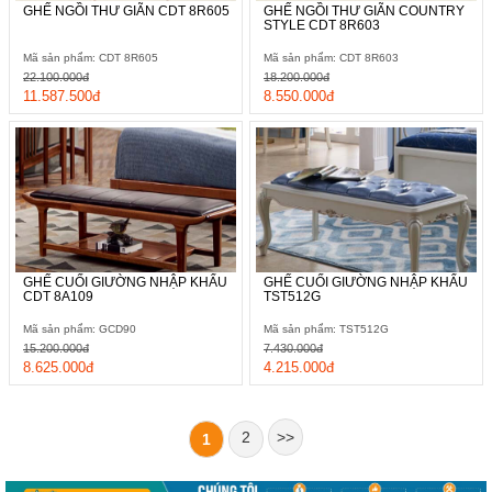
GHẾ NGỒI THƯ GIÃN CDT 8R605
GHẾ NGỒI THƯ GIÃN COUNTRY
STYLE CDT 8R603
Mã sản phẩm: CDT 8R605
Mã sản phẩm: CDT 8R603
22.100.000đ
18.200.000đ
11.587.500đ
8.550.000đ
GHẾ CUỐI GIƯỜNG NHẬP KHẨU
GHẾ CUỐI GIƯỜNG NHẬP KHẨU
CDT 8A109
TST512G
Mã sản phẩm: GCD90
Mã sản phẩm: TST512G
15.200.000đ
7.430.000đ
8.625.000đ
4.215.000đ
2
>>
1