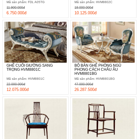
Mã sản phẩm: FDL A05TG
Mã sản phẩm: HVM8802C
11.900.000đ
18.000.000đ
6.750.000đ
10.125.000đ
GHẾ CUỐI GIƯỜNG SANG
BỘ BÀN GHẾ PHÒNG NGỦ
TRỌNG HVM8801C
PHONG CÁCH CHÂU ÂU
HVM8801BG
Mã sản phẩm: HVM8801C
Mã sản phẩm: HVM8801BG
22.000.000đ
47.000.000đ
12.075.000đ
26.287.500đ