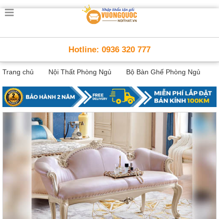
Trang
chủ
Nội
Hotline: 0936 320 777
Thất
Thông
Trang chủ
Nội Thất Phòng Ngủ
Bộ Bàn Ghế Phòng Ngủ
Minh
Nội
thất
thông
minh
Nội
Thất
Trẻ
Em
Giường
tầng,
bàn
học, tủ
sách
Nội