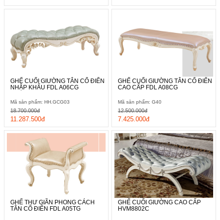
GHẾ CUỐI GIƯỜNG TÂN CỔ ĐIỂN
GHẾ CUỐI GIƯỜNG TÂN CỔ ĐIỂN
NHẬP KHẨU FDL A06CG
CAO CẤP FDL A08CG
Mã sản phẩm: HH.GCG03
Mã sản phẩm: G40
18.700.000đ
12.500.000đ
11.287.500đ
7.425.000đ
GHẾ THƯ GIÃN PHONG CÁCH
GHẾ CUỐI GIƯỜNG CAO CẤP
TÂN CỔ ĐIỂN FDL A05TG
HVM8802C