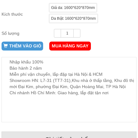
ăn,
Giả da: 1600*620*870mm
ghế
ăn,
Kích thước
kệ
Da thật: 1600*620*870mm
bếp
Số lượng
Nội
Thất
THÊM VÀO GIỎ
MUA HÀNG NGAY
Ban
Công,
Vườn
Nhập khẩu 100%
Bàn
Bảo hành 2 năm
ghế
Miễn phí vận chuyển, lắp đặp tại Hà Nội & HCM
ban
Showroom HN: L7-31 (TT7-31),Khu nhà ở thấp tầng, Khu đô thị
công,
xích
mới Đại Kim, phường Đại Kim, Quận Hoàng Mai, TP Hà Nội
đu,
Chi nhánh Hồ Chí Minh: Giao hàng, lắp đặt tận nơi
ghế...
Phụ
Kiện
Trang
Trí
Cây
cảnh