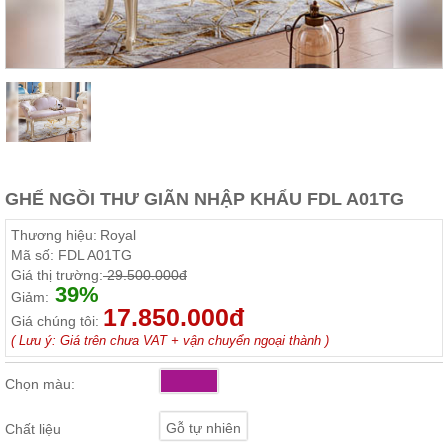
Thất
Phòng
Khách
Sofa,
tủ
rượu,
Bàn
trà...
Nội
GHẾ NGỒI THƯ GIÃN NHẬP KHẨU FDL A01TG
Thất
Phòng
Thương hiệu:
Royal
Ngủ
Mã số:
FDL A01TG
Giường
Giá thị trường:
29.500.000đ
ngủ, tủ
39%
áo, bàn
Giảm:
trang
17.850.000đ
Giá chúng tôi:
điểm
( Lưu ý: Giá trên chưa VAT + vận chuyển ngoại thành )
Nội
Thất
Chọn màu:
Phòng
Ăn
Gỗ tự nhiên
Chất liệu
Bàn