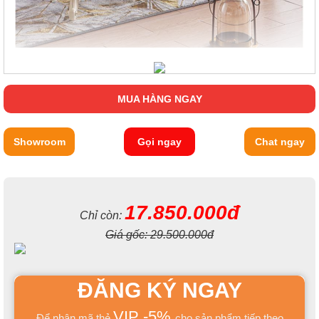
MUA HÀNG NGAY
Showroom
Gọi ngay
Chat ngay
17.850.000đ
Chỉ còn:
Giá gốc:
29.500.000đ
ĐĂNG KÝ NGAY
VIP -5%
Để nhận mã thẻ
cho sản phẩm tiếp theo