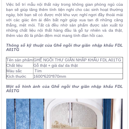
Việc bố trí mẫu nội thất này trong không gian phòng ngủ của
bạn sẽ giúp tăng thêm tính tiện nghi cho các sinh hoạt thường
ngày, bởi bạn sẽ có được một khu vực nghỉ ngơi đầy thoải mái
với các giác êm ái đến bất ngờ giúp xua tan đi những căng
thẳng, mệt mỏi. Tất cả đều nhờ sản phẩm được sản xuất từ
những chất liệu nội thất hàng đầu là gỗ tự nhiên và da thật,
thêm vào đó là phần đệm mút mang tính đàn hồi cao.
Thông số kỹ thuật của Ghế ngồi thư giãn nhập khẩu FDL
A01TG
Tên sản phẩm
GHẾ NGỒI THƯ GIÃN NHẬP KHẨU FDL A01TG
Chất liệu
Gỗ thật + giả da/ da thật
Màu sắc
Tím
Kích thước
1600*620*870mm
Một số hình ảnh của Ghế ngồi thư giãn nhập khẩu FDL
A01TG