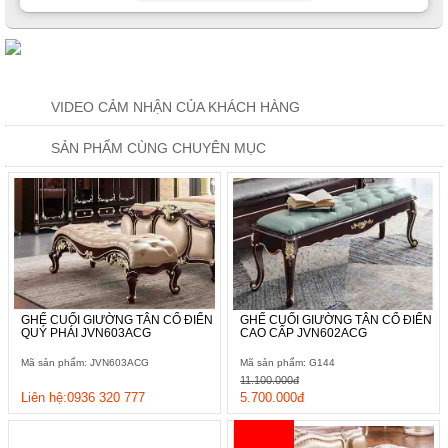
VIDEO CẢM NHẬN CỦA KHÁCH HÀNG
SẢN PHẨM CÙNG CHUYÊN MỤC
GHẾ CUỐI GIƯỜNG TÂN CỔ ĐIỂN
GHẾ CUỐI GIƯỜNG TÂN CỔ ĐIỂN
QUÝ PHÁI JVN603ACG
CAO CẤP JVN602ACG
Mã sản phẩm: JVN603ACG
Mã sản phẩm: G144
11.100.000đ
Liên hệ:0936 320 777
5.700.000đ