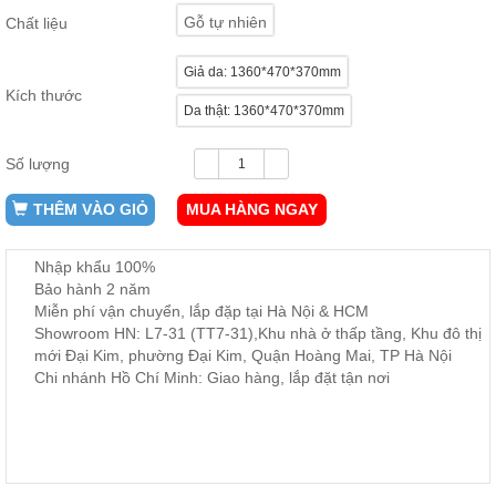
ăn,
Gỗ tự nhiên
Chất liệu
ghế
ăn,
kệ
Giả da: 1360*470*370mm
bếp
Kích thước
Da thật: 1360*470*370mm
Nội
Thất
Số lượng
Ban
Công,
THÊM VÀO GIỎ
MUA HÀNG NGAY
Vườn
Bàn
ghế
Nhập khẩu 100%
ban
Bảo hành 2 năm
công,
xích
Miễn phí vận chuyển, lắp đặp tại Hà Nội & HCM
đu,
Showroom HN: L7-31 (TT7-31),Khu nhà ở thấp tầng, Khu đô thị
ghế...
mới Đại Kim, phường Đại Kim, Quận Hoàng Mai, TP Hà Nội
Chi nhánh Hồ Chí Minh: Giao hàng, lắp đặt tận nơi
Phụ
Kiện
Trang
Trí
Cây
cảnh