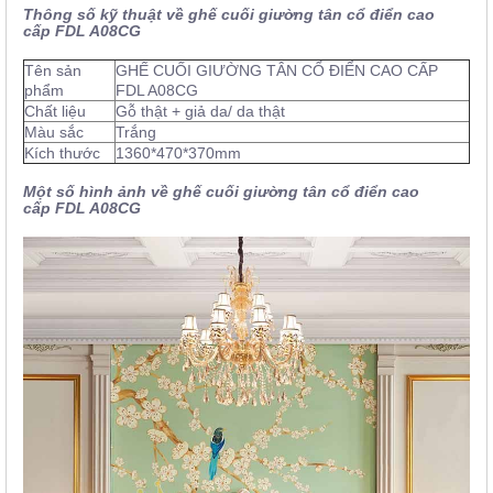
Thông số kỹ thuật về ghế cuối giường tân cổ điển cao
cấp FDL A08CG
Tên sản
GHẾ CUỐI GIƯỜNG TÂN CỔ ĐIỂN CAO CẤP
phẩm
FDL A08CG
Chất liệu
Gỗ thật + giả da/ da thật
Màu sắc
Trắng
Kích thước
1360*470*370mm
Một số hình ảnh về ghế cuối giường tân cổ điển cao
cấp FDL A08CG