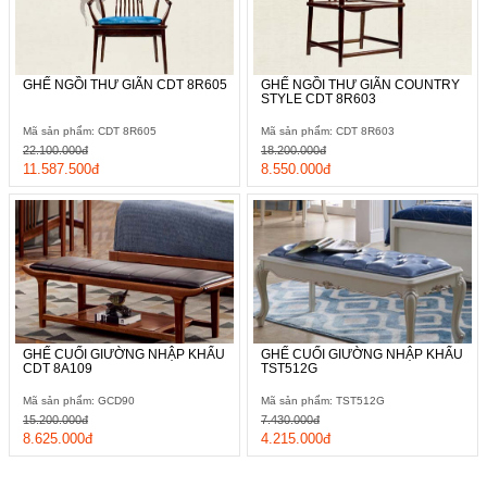
GHẾ NGỒI THƯ GIÃN CDT 8R605
GHẾ NGỒI THƯ GIÃN COUNTRY
STYLE CDT 8R603
Mã sản phẩm: CDT 8R605
Mã sản phẩm: CDT 8R603
22.100.000đ
18.200.000đ
11.587.500đ
8.550.000đ
GHẾ CUỐI GIƯỜNG NHẬP KHẨU
GHẾ CUỐI GIƯỜNG NHẬP KHẨU
CDT 8A109
TST512G
Mã sản phẩm: GCD90
Mã sản phẩm: TST512G
15.200.000đ
7.430.000đ
8.625.000đ
4.215.000đ