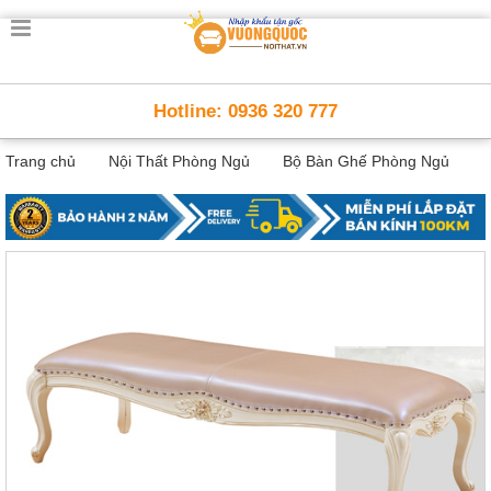
Trang
chủ
Nội
Hotline: 0936 320 777
Thất
Thông
Trang chủ
Nội Thất Phòng Ngủ
Bộ Bàn Ghế Phòng Ngủ
Minh
Nội
thất
thông
minh
Nội
Thất
Trẻ
Em
Giường
tầng,
bàn
học, tủ
sách
Nội