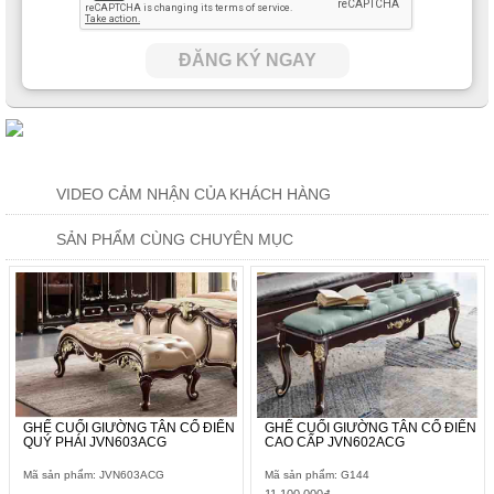
ĐĂNG KÝ NGAY
VIDEO CẢM NHẬN CỦA KHÁCH HÀNG
SẢN PHẨM CÙNG CHUYÊN MỤC
GHẾ CUỐI GIƯỜNG TÂN CỔ ĐIỂN
GHẾ CUỐI GIƯỜNG TÂN CỔ ĐIỂN
QUÝ PHÁI JVN603ACG
CAO CẤP JVN602ACG
Mã sản phẩm: JVN603ACG
Mã sản phẩm: G144
11.100.000đ