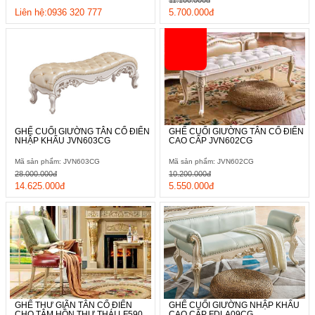
Liên hệ:0936 320 777
5.700.000đ
GHẾ CUỐI GIƯỜNG TÂN CỔ ĐIỂN
GHẾ CUỐI GIƯỜNG TÂN CỔ ĐIỂN
NHẬP KHẨU JVN603CG
CAO CẤP JVN602CG
Mã sản phẩm: JVN603CG
Mã sản phẩm: JVN602CG
28.000.000đ
10.200.000đ
14.625.000đ
5.550.000đ
GHẾ THƯ GIÃN TÂN CỔ ĐIỂN
GHẾ CUỐI GIƯỜNG NHẬP KHẨU
CHO TÂM HỒN THƯ THÁI LF590
CAO CẤP FDLA09CG