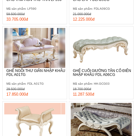
Mã sản phẩm: LF590
Mã sản phẩm: FDLA09CG
59.500.000đ
21.000.000đ
33.705.000đ
12.225.000đ
GHẾ NGỒI THƯ GIÃN NHẬP KHẨU
GHẾ CUỐI GIƯỜNG TÂN CỔ ĐIỂN
FDL A01TG
NHẬP KHẨU FDL A06CG
Mã sản phẩm: FDL A01TG
Mã sản phẩm: HH.GCG03
29.500.000đ
18.700.000đ
17.850.000đ
11.287.500đ