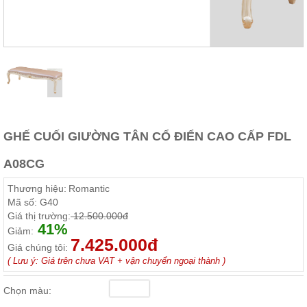
Thất
Phòng
Khách
Sofa,
tủ
rượu,
Bàn
trà...
Nội
GHẾ CUỐI GIƯỜNG TÂN CỔ ĐIỂN CAO CẤP FDL
Thất
Phòng
A08CG
Ngủ
Giường
Thương hiệu:
Romantic
ngủ, tủ
áo, bàn
Mã số:
G40
trang
Giá thị trường:
12.500.000đ
điểm
41%
Giảm:
7.425.000đ
Nội
Giá chúng tôi:
( Lưu ý: Giá trên chưa VAT + vận chuyển ngoại thành )
Thất
Phòng
Chọn màu:
Ăn
Bàn