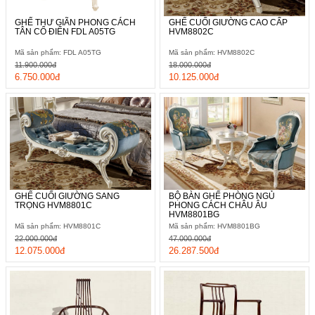
GHẾ THƯ GIÃN PHONG CÁCH
GHẾ CUỐI GIƯỜNG CAO CẤP
TÂN CỔ ĐIỂN FDL A05TG
HVM8802C
Mã sản phẩm: FDL A05TG
Mã sản phẩm: HVM8802C
11.900.000đ
18.000.000đ
6.750.000đ
10.125.000đ
GHẾ CUỐI GIƯỜNG SANG
BỘ BÀN GHẾ PHÒNG NGỦ
TRỌNG HVM8801C
PHONG CÁCH CHÂU ÂU
HVM8801BG
Mã sản phẩm: HVM8801C
Mã sản phẩm: HVM8801BG
22.000.000đ
47.000.000đ
12.075.000đ
26.287.500đ