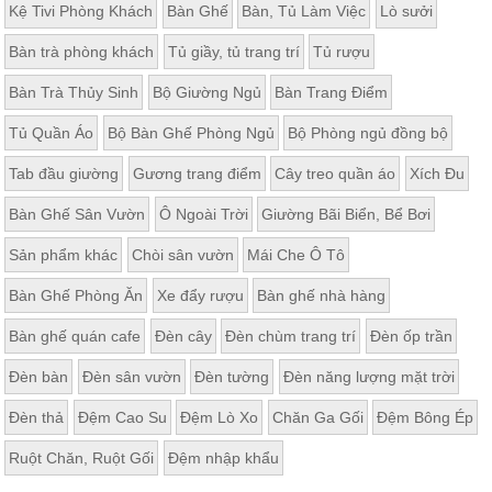
Kệ Tivi Phòng Khách
Bàn Ghế
Bàn, Tủ Làm Việc
Lò sưởi
Bàn trà phòng khách
Tủ giầy, tủ trang trí
Tủ rượu
Bàn Trà Thủy Sinh
Bộ Giường Ngủ
Bàn Trang Điểm
Tủ Quần Áo
Bộ Bàn Ghế Phòng Ngủ
Bộ Phòng ngủ đồng bộ
Tab đầu giường
Gương trang điểm
Cây treo quần áo
Xích Đu
Bàn Ghế Sân Vườn
Ô Ngoài Trời
Giường Bãi Biển, Bể Bơi
Sản phẩm khác
Chòi sân vườn
Mái Che Ô Tô
Bàn Ghế Phòng Ăn
Xe đẩy rượu
Bàn ghế nhà hàng
Bàn ghế quán cafe
Đèn cây
Đèn chùm trang trí
Đèn ốp trần
Đèn bàn
Đèn sân vườn
Đèn tường
Đèn năng lượng mặt trời
Đèn thả
Đệm Cao Su
Đệm Lò Xo
Chăn Ga Gối
Đệm Bông Ép
Ruột Chăn, Ruột Gối
Đệm nhập khẩu