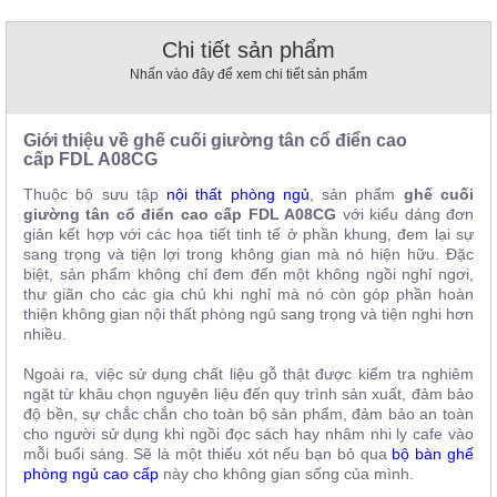
, đồ
trang
Chi tiết sản phẩm
trí
Nhấn vào đây để xem chi tiết sản phẩm
Nội
Thất
Giới thiệu về ghế cuối giường tân cổ điển cao
Nhà
cấp
FDL A08CG
Hàng
Nội
Thuộc bộ sưu tập
nội thất phòng ngủ
, sản phẩm
ghế cuối
Thất
giường tân cổ điển cao cấp FDL A08CG
với kiểu dáng đơn
Nhà
giản kết hợp với các họa tiết tinh tế ở phần khung, đem lại sự
Hàng
sang trọng và tiện lợi trong không gian mà nó hiện hữu. Đặc
biệt, sản phẩm không chỉ đem đến một không ngồi nghỉ ngơi,
thư giãn cho các gia chủ khi nghỉ mà nó còn góp phần hoàn
thiện không gian nội thất phòng ngủ sang trọng và tiện nghi hơn
nhiều.
Ngoài ra, việc sử dụng chất liệu gỗ thật được kiểm tra nghiêm
ngặt từ khâu chọn nguyên liệu đến quy trình sản xuất, đảm bảo
độ bền, sự chắc chắn cho toàn bộ sản phẩm, đảm bảo an toàn
cho người sử dụng khi ngồi đọc sách hay nhâm nhi ly cafe vào
mỗi buổi sáng. Sẽ là một thiếu xót nếu bạn bỏ qua
bộ bàn ghế
phòng ngủ cao cấp
này cho không gian sống của mình.