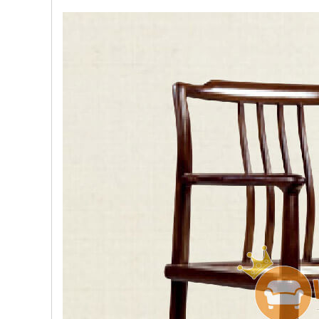
, đồ
trang
trí
Nội
Thất
Nhà
Hàng
Nội
Thất
Nhà
Hàng