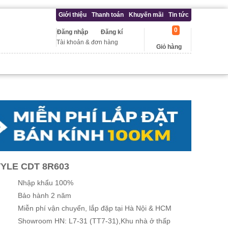
Giới thiệu
Thanh toán
Khuyến mãi
Tin tức
0
Đăng nhập
Đăng kí
Tài khoản & đơn hàng
Giỏ hàng
YLE CDT 8R603
Nhập khẩu 100%
Bảo hành 2 năm
Miễn phí vận chuyển, lắp đặp tại Hà Nội & HCM
Showroom HN: L7-31 (TT7-31),Khu nhà ở thấp