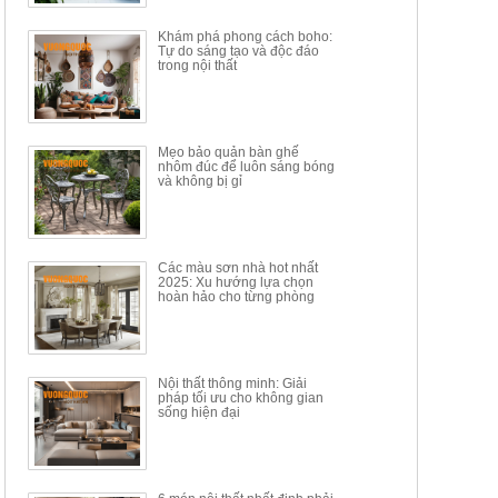
34.100.000đ
16.200.000đ
Khám phá phong cách boho:
Tự do sáng tạo và độc đáo
trong nội thất
Mẹo bảo quản bàn ghế
nhôm đúc để luôn sáng bóng
BÀN GHẾ TRANG ĐIỂM
BỘ BÀN ĂN ĐẢO MẶT ĐÁ
và không bị gỉ
THÔNG MINH HIỆN ĐẠI
PHIẾN AK3699
TÍCH HỢP SẠC...
Mã sp: HH.BTD08
Mã sp: GXD160.76
6.510.000đ
19.965.000đ
11.200.000đ
33.000.000đ
Các màu sơn nhà hot nhất
2025: Xu hướng lựa chọn
hoàn hảo cho từng phòng
Nội thất thông minh: Giải
pháp tối ưu cho không gian
sống hiện đại