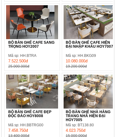
BỘ BÀN GHẾ CAFE SANG
BỘ BÀN GHẾ CAFE HIỆN
TRỌNG HOY2007
ĐẠI NHẬP KHẨU HOY7007
Mã sp: HH.BTRA
Mã sp: HH.BKG09
7.522.500đ
10.080.000đ
25.000.000đ
19.200.000đ
BỘ BÀN GHẾ CAFE ĐẸP
BỘ BÀN GHẾ NHÀ HÀNG
ĐỘC ĐÁO HOY8008
TRANG NHÃ HIỆN ĐẠI
HOY7005
Mã sp: HH.BBTRG00
Mã sp: BT138.80
7.458.750đ
4.023.750đ
13.400.000đ
15.000.000đ