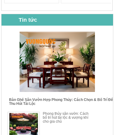
Tin tức
BỘ BÀN GHẾ CAFE NHẬP
BỘ BÀN TRÀ GỖ TỰ NHIÊN
KHẨU CAO CẤP HOY7006
PHONG CÁCH TRUNG HOA
KIỂU MỚI...
Mã sp: BT135
Mã sp: BT138.80
14.178.750đ
20.250.000đ
24.700.000đ
39.150.000đ
Bàn Ghế Sân Vườn Hợp Phong Thủy: Cách Chọn & Bố Trí Để
Thu Hút Tài Lộc
BỘ BÀN TRÀ GỖ PHONG
BỘ BÀN GHẾ CAFE KIỂU
Phong thủy sân vườn: Cách
CÁCH MỚI KẾT HỢP KHAY
DÁNG ĐƠN GIẢN HIỆN ĐẠI
bố trí hút tài lộc & vượng khí
NHÚNG TRÀ YDX
HOY8010
cho gia chủ
Mã sp: BT150.46
Mã sp: BBA90
17.617.500đ
9.217.500đ