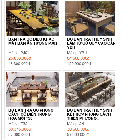
BÀN TRÀ GỖ ĐIÊU KHẮC
BỘ BÀN TRÀ THỦY SINH
MẶT BÀN ẤN TƯỢNG PJ01
LÀM TỪ GỖ QUÝ CAO CẤP
YBH
Mã sp: PJ01
Mã sp: YBH
26.850.000đ
84.600.000đ
48.300.000đ
150.900.000đ
BỘ BÀN TRÀ GỖ PHONG
BỘ BÀN TRÀ THỦY SINH
CÁCH CỔ ĐIỂN TRUNG
KẾT HỢP PHONG CÁCH
HOA MỚI TSJ
THIỀN PHƯƠNG...
Mã sp: TSJ
Mã sp: JH
30.375.000đ
30.600.000đ
57.000.000đ
57.900.000đ