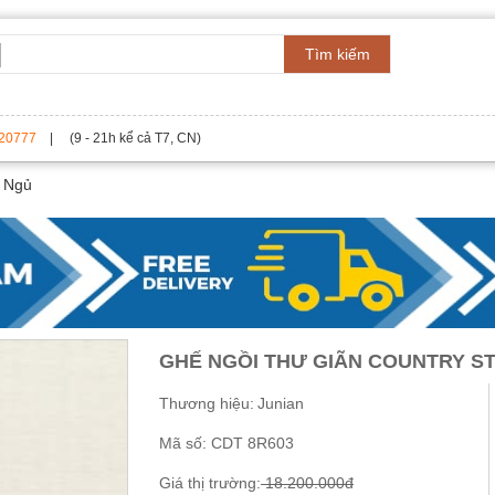
Tìm kiếm
20777
| (9 - 21h kể cả T7, CN)
 Ngủ
GHẾ NGỒI THƯ GIÃN COUNTRY ST
Thương hiệu:
Junian
Mã số:
CDT 8R603
Giá thị trường:
18.200.000đ