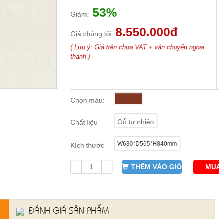
53%
Giảm:
8.550.000đ
Giá chúng tôi:
( Lưu ý: Giá trên chưa VAT + vận chuyển ngoại
thành )
Chọn màu:
Gỗ tự nhiên
Chất liệu
W630*D565*H840mm
Kích thước
THÊM VÀO GIỎ
MUA
ĐÁNH GIÁ SẢN PHẨM