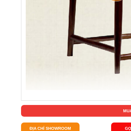
MUA
ĐỊA CHỈ SHOWROOM
GỌ