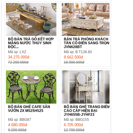
BỘ BÀN TRÀ GỖ KẾT HỢP
BÀN TRÀ PHÒNG KHÁCH
MÁNG NƯỚC THỦY SINH
TÂN CỔ ĐIỂN SANG TRỌNG
ĐỘC...
JVN628BT
Mã sp: LXZ
Mã sp: B T138.80
34.275.000đ
8.662.500đ
72.200.000đ
16.900.000đ
BỘ BÀN GHẾ CAFE SÂN
BỘ BÀN GHẾ TRANG ĐIỂM
VƯỜN ZX M525H525
CAO CẤP HIỆN ĐẠI
JYH655B-JYHF23
Mã sp: BBG87
Mã sp: BBG155
4.680.000đ
6.705.000đ
9.200.000đ
12.700.000đ