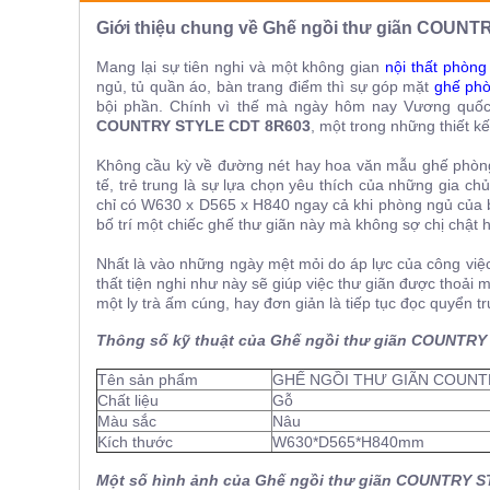
ăn,
Giới thiệu chung về Ghế ngồi thư giãn COUN
ghế
ăn,
kệ
Mang lại sự tiên nghi và một không gian
nội thất phòn
bếp
ngủ, tủ quần áo, bàn trang điểm thì sự góp mặt
ghế phò
bội phần. Chính vì thế mà ngày hôm nay Vương quốc n
Nội
COUNTRY STYLE CDT 8R603
, một trong những thiết k
Thất
Không cầu kỳ về đường nét hay hoa văn mẫu ghế phòn
Ban
tế, trẻ trung là sự lựa chọn yêu thích của những gia c
Công,
chỉ có W630 x D565 x H840 ngay cả khi phòng ngủ của b
Vườn
bố trí một chiếc ghế thư giãn này mà không sợ chị chật 
Bàn
ghế
Nhất là vào những ngày mệt mỏi do áp lực của công vi
ban
thất tiện nghi như này sẽ giúp việc thư giãn được thoải
công,
một ly trà ấm cúng, hay đơn giản là tiếp tục đọc quyển 
xích
đu,
ghế...
Thông số kỹ thuật của Ghế ngồi thư giãn COUNTR
Phụ
Tên sản phẩm
GHẾ NGỒI THƯ GIÃN COUNT
Chất liệu
Gỗ
Kiện
Màu sắc
Nâu
Trang
Kích thước
W630*D565*H840mm
Trí
Cây
Một số hình ảnh của Ghế ngồi thư giãn COUNTRY 
cảnh