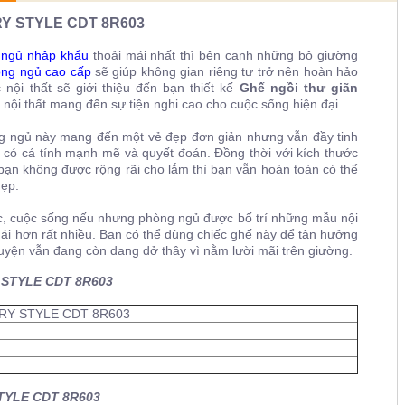
TRY STYLE CDT 8R603
g ngủ nhập khẩu
thoải mái nhất thì bên cạnh những bộ giường
ng ngủ cao cấp
sẽ giúp không gian riêng tư trở nên hoàn hảo
ội thất sẽ giới thiệu đến bạn thiết kế
Ghế ngồi thư giãn
ế nội thất mang đến sự tiện nghi cao cho cuộc sống hiện đại.
g ngủ này mang đến một vẻ đẹp đơn giản nhưng vẫn đầy tinh
hủ có cá tính mạnh mẽ và quyết đoán. Đồng thời với kích thước
ạn không được rộng rãi cho lắm thì bạn vẫn hoàn toàn có thể
hẹp.
ệc, cuộc sống nếu nhưng phòng ngủ được bố trí những mẫu nội
 mái hơn rất nhiều. Bạn có thể dùng chiếc ghế này để tận hưởng
truyện vẫn đang còn dang dở thây vì nằm lười mãi trên giường.
Y STYLE CDT 8R603
RY STYLE CDT 8R603
STYLE CDT 8R603