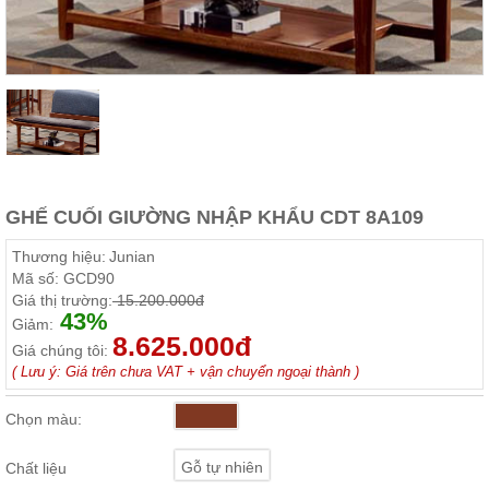
Thất
Phòng
Khách
Sofa,
tủ
rượu,
Bàn
trà...
Nội
GHẾ CUỐI GIƯỜNG NHẬP KHẨU CDT 8A109
Thất
Phòng
Thương hiệu:
Junian
Ngủ
Mã số:
GCD90
Giường
Giá thị trường:
15.200.000đ
ngủ, tủ
43%
áo, bàn
Giảm:
trang
8.625.000đ
Giá chúng tôi:
điểm
( Lưu ý: Giá trên chưa VAT + vận chuyển ngoại thành )
Nội
Thất
Chọn màu:
Phòng
Ăn
Gỗ tự nhiên
Chất liệu
Bàn