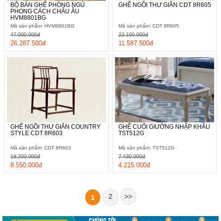
BỘ BÀN GHẾ PHÒNG NGỦ
GHẾ NGỒI THƯ GIÃN CDT 8R605
PHONG CÁCH CHÂU ÂU
HVM8801BG
Mã sản phẩm: HVM8801BG
Mã sản phẩm: CDT 8R605
47.000.000đ
22.100.000đ
26.287.500đ
11.587.500đ
GHẾ NGỒI THƯ GIÃN COUNTRY
GHẾ CUỐI GIƯỜNG NHẬP KHẨU
STYLE CDT 8R603
TST512G
Mã sản phẩm: CDT 8R603
Mã sản phẩm: TST512G
18.200.000đ
7.430.000đ
8.550.000đ
4.215.000đ
2
>>
1