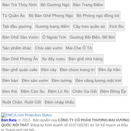
Bàn Trà Thủy Sinh
Bộ Giường Ngủ
Bàn Trang Điểm
Tủ Quần Áo
Bộ Bàn Ghế Phòng Ngủ
Bộ Phòng ngủ đồng bộ
Tab đầu giường
Gương trang điểm
Cây treo quần áo
Xích Đu
Bàn Ghế Sân Vườn
Ô Ngoài Trời
Giường Bãi Biển, Bể Bơi
Sản phẩm khác
Chòi sân vườn
Mái Che Ô Tô
Bàn Ghế Phòng Ăn
Xe đẩy rượu
Bàn ghế nhà hàng
Bàn ghế quán cafe
Đèn cây
Đèn chùm trang trí
Đèn ốp trần
Đèn bàn
Đèn sân vườn
Đèn tường
Đèn năng lượng mặt trời
Đèn thả
Đệm Cao Su
Đệm Lò Xo
Chăn Ga Gối
Đệm Bông Ép
Ruột Chăn, Ruột Gối
Đệm nhập khẩu
Bản Bata
© 2012 - Bản quyền của
CÔNG TY CỔ PHẦN THƯƠNG MẠI VƯƠNG
QUỐC NỘI THẤT
. Đăng ký Kinh doanh số 0107105291 do Sở Kế hoạch và Đầu
tư Thành phố Hà Nội.