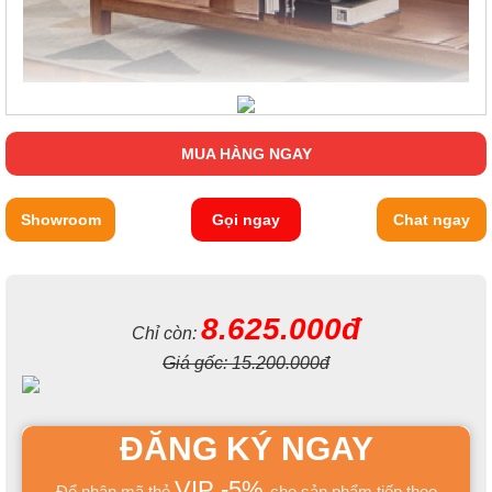
MUA HÀNG NGAY
Showroom
Gọi ngay
Chat ngay
8.625.000đ
Chỉ còn:
Giá gốc:
15.200.000đ
ĐĂNG KÝ NGAY
VIP -5%
Để nhận mã thẻ
cho sản phẩm tiếp theo