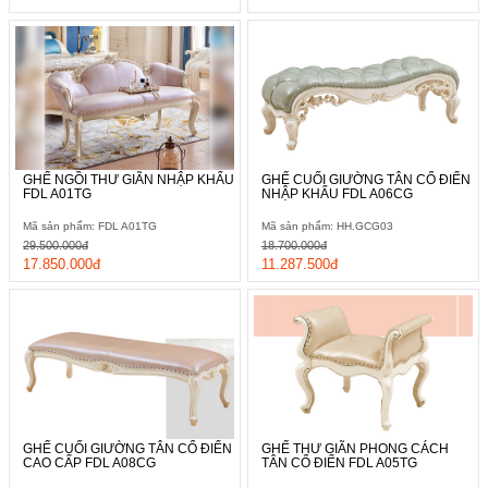
GHẾ NGỒI THƯ GIÃN NHẬP KHẨU
GHẾ CUỐI GIƯỜNG TÂN CỔ ĐIỂN
FDL A01TG
NHẬP KHẨU FDL A06CG
Mã sản phẩm: FDL A01TG
Mã sản phẩm: HH.GCG03
29.500.000đ
18.700.000đ
17.850.000đ
11.287.500đ
GHẾ CUỐI GIƯỜNG TÂN CỔ ĐIỂN
GHẾ THƯ GIÃN PHONG CÁCH
CAO CẤP FDL A08CG
TÂN CỔ ĐIỂN FDL A05TG