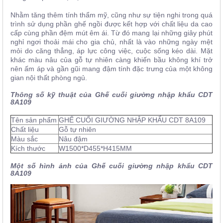
Nhằm tăng thêm tính thẩm mỹ, cũng như sự tiện nghi trong quá
trình sử dụng phần ghế ngồi được kết hợp với chất liệu da cao
cấp cùng phần đệm mút êm ái. Từ đó mang lại những giây phút
nghỉ ngơi thoải mái cho gia chủ, nhất là vào những ngày mệt
mỏi do căng thẳng, áp lực công việc, cuộc sống kéo dài. Mặt
khác màu nâu của gỗ tự nhiên càng khiến bầu không khí trở
nên ấm áp và gần gũi mang đậm tính đặc trưng của một không
gian nội thất phòng ngủ.
Thông số kỹ thuật của Ghế cuối giường nhập khẩu CDT
8A109
Tên sản phẩm
GHẾ CUỐI GIƯỜNG NHẬP KHẨU CDT 8A109
Chất liệu
Gỗ tự nhiên
Màu sắc
Nâu đậm
Kích thước
W1500*D455*H415MM
Một số hình ảnh của Ghế cuối giường nhập khẩu CDT
8A109