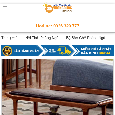
Trang
chủ
Nội
Hotline: 0936 320 777
Thất
Thông
Trang chủ
Nội Thất Phòng Ngủ
Bộ Bàn Ghế Phòng Ngủ
Minh
Nội
thất
thông
minh
Nội
Thất
Trẻ
Em
Giường
tầng,
bàn
học, tủ
sách
Nội