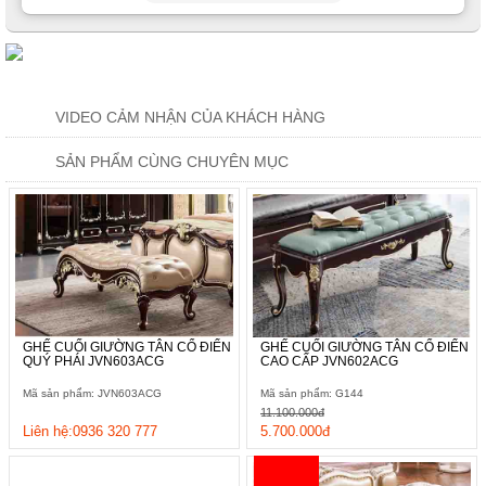
VIDEO CẢM NHẬN CỦA KHÁCH HÀNG
SẢN PHẨM CÙNG CHUYÊN MỤC
GHẾ CUỐI GIƯỜNG TÂN CỔ ĐIỂN
GHẾ CUỐI GIƯỜNG TÂN CỔ ĐIỂN
QUÝ PHÁI JVN603ACG
CAO CẤP JVN602ACG
Mã sản phẩm: JVN603ACG
Mã sản phẩm: G144
11.100.000đ
Liên hệ:0936 320 777
5.700.000đ