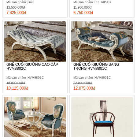
Mã sản phẩm: G40
Mã sản phẩm: FDL A05TG
12.500.000đ
11.900.000đ
7.425.000đ
6.750.000đ
GHẾ CUỐI GIƯỜNG CAO CẤP
GHẾ CUỐI GIƯỜNG SANG
HVM8802C
TRỌNG HVM8801C
Mã sản phẩm: HVM8802C
Mã sản phẩm: HVM8801C
18.000.000đ
22.000.000đ
10.125.000đ
12.075.000đ