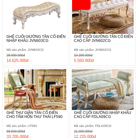
GHẾ CUỐI GIƯỜNG TÂN CỔ ĐIỂN
GHẾ CUỐI GIƯỜNG TÂN CỔ ĐIỂN
NHẬP KHẨU JVN603CG
CAO CẤP JVN602CG
Mã sản phẩm: JVN603CG
Mã sản phẩm: JVN602CG
28.000.000đ
10.200.000đ
14.625.000đ
5.550.000đ
GHẾ THƯ GIÃN TÂN CỔ ĐIỂN
GHẾ CUỐI GIƯỜNG NHẬP KHẨU
CHO TÂM HỒN THƯ THÁI LF590
CAO CẤP FDLA09CG
Mã sản phẩm: LF590
Mã sản phẩm: FDLA09CG
59.500.000đ
21.000.000đ
33.705.000đ
12.225.000đ