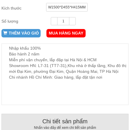
ăn,
W1500*D455*H415MM
Kích thước
ghế
ăn,
kệ
Số lượng
bếp
Nội
THÊM VÀO GIỎ
MUA HÀNG NGAY
Thất
Ban
Nhập khẩu 100%
Công,
Bảo hành 2 năm
Vườn
Miễn phí vận chuyển, lắp đặp tại Hà Nội & HCM
Bàn
Showroom HN: L7-31 (TT7-31),Khu nhà ở thấp tầng, Khu đô thị
ghế
mới Đại Kim, phường Đại Kim, Quận Hoàng Mai, TP Hà Nội
ban
công,
Chi nhánh Hồ Chí Minh: Giao hàng, lắp đặt tận nơi
xích
đu,
ghế...
Phụ
Kiện
Trang
Trí
Chi tiết sản phẩm
Cây
Nhấn vào đây để xem chi tiết sản phẩm
cảnh