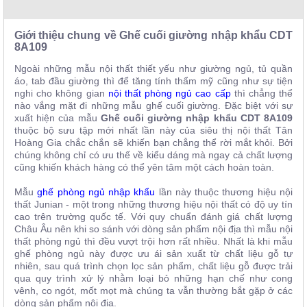
, đồ
trang
trí
Giới thiệu chung về Ghế cuối giường nhập khẩu CDT
8A109
Nội
Ngoài những mẫu nội thất thiết yếu như giường ngủ, tủ quần
Thất
áo, tab đầu giường thì để tăng tính thẩm mỹ cũng như sự tiện
Nhà
nghi cho không gian
nội thất phòng ngủ cao cấp
thì chẳng thể
Hàng
nào vắng mặt đi những mẫu ghế cuối giường. Đặc biệt với sự
Nội
xuất hiện của mẫu
Ghế cuối giường nhập khẩu CDT 8A109
Thất
thuộc bộ sưu tập mới nhất lần này của siêu thị nội thất Tân
Nhà
Hoàng Gia chắc chắn sẽ khiến bạn chẳng thể rời mắt khỏi. Bởi
Hàng
chúng không chỉ có ưu thế về kiểu dáng mà ngay cả chất lượng
cũng khiến khách hàng có thể yên tâm một cách hoàn toàn.
Mẫu
ghế phòng ngủ nhập khẩu
lần này thuộc thương hiệu nội
thất Junian - một trong những thương hiệu nội thất có độ uy tín
cao trên trường quốc tế. Với quy chuẩn đánh giá chất lượng
Châu Âu nên khi so sánh với dòng sản phẩm nội địa thì mẫu nội
thất phòng ngủ thì đều vượt trội hơn rất nhiều. Nhất là khi mẫu
ghế phòng ngủ này được ưu ái sản xuất từ chất liệu gỗ tự
nhiên, sau quá trình chọn lọc sản phẩm, chất liệu gỗ được trải
qua quy trình xử lý nhằm loại bỏ những hạn chế như cong
vênh, co ngót, mốt mọt mà chúng ta vẫn thường bắt gặp ở các
dòng sản phẩm nội địa.