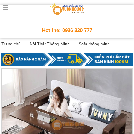
Trang
chủ
Nội
Hotline: 0936 320 777
Thất
Thông
Trang chủ
Nội Thất Thông Minh
Sofa thông minh
Minh
Nội
thất
thông
minh
Nội
Thất
Trẻ
Em
Giường
tầng,
bàn
học, tủ
sách
Nội