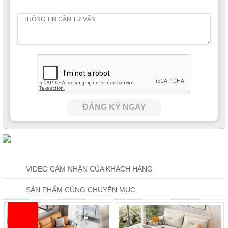
Bộ sản phẩm này đem lại sự thư giãn cho bạn, nó như một
chiếc giường mini giúp bạn có được giấc ngủ sâu tránh gây ra
hiện tượng đau vai gáy khi ngủ dậy.
ĐĂNG KÝ NGAY
VIDEO CẢM NHẬN CỦA KHÁCH HÀNG
SẢN PHẨM CÙNG CHUYÊN MỤC