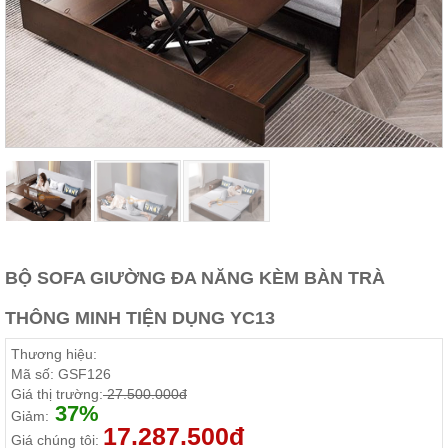
Thất
Phòng
Khách
Sofa,
tủ
rượu,
Bàn
trà...
Nội
Thất
Phòng
Ngủ
Giường
BỘ SOFA GIƯỜNG ĐA NĂNG KÈM BÀN TRÀ
ngủ, tủ
áo, bàn
trang
THÔNG MINH TIỆN DỤNG YC13
điểm
Thương hiệu:
Nội
Mã số:
GSF126
Thất
Giá thị trường:
27.500.000đ
Phòng
37%
Giảm:
Ăn
17.287.500đ
Giá chúng tôi:
Bàn