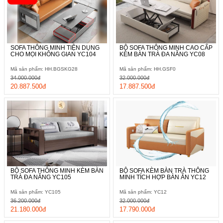
SOFA THÔNG MINH TIỆN DỤNG
BỘ SOFA THÔNG MINH CAO CẤP
CHO MỌI KHÔNG GIAN YC104
KÈM BÀN TRÀ ĐA NĂNG YC08
Xem ngay:
Trầm trồ với 12 món nội thất thông minh
Mã sản phẩm: HH.BGSKG28
Mã sản phẩm: HH.GSF0
ĐÁNG MUA NHẤT cho mọi gia đình
34.000.000đ
32.000.000đ
20.887.500đ
17.887.500đ
Không gian phòng khách chỉ trong thoáng chốc bỗng biến thành
phòng ngủ quả thực rất tiện lợi, nhất là những gia đình có diện
tích hạn chế thì đây chính là "vị cứu tinh" cho gia đình bạn. Nếu
muốn có không gian riêng tư hơn bạn có thể lắp đặt chiếc rèm
cho không gian này.
BỘ SOFA THÔNG MINH KÈM BÀN
BỘ SOFA KÈM BÀN TRÀ THÔNG
TRÀ ĐA NĂNG YC105
MINH TÍCH HỢP BÀN ĂN YC12
Mã sản phẩm: YC105
Mã sản phẩm: YC12
36.200.000đ
32.000.000đ
21.180.000đ
17.790.000đ