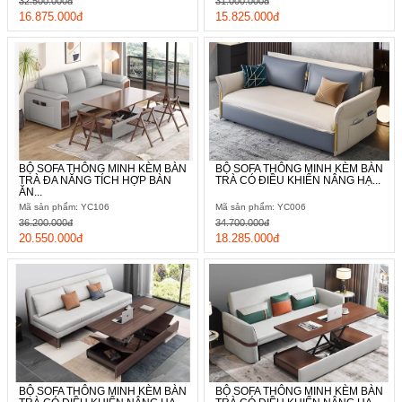
32.500.000đ
31.000.000đ
16.875.000đ
15.825.000đ
BỘ SOFA THÔNG MINH KÈM BÀN
BỘ SOFA THÔNG MINH KÈM BÀN
TRÀ ĐA NĂNG TÍCH HỢP BÀN
TRÀ CÓ ĐIỀU KHIỂN NÂNG HẠ...
ĂN...
Mã sản phẩm: YC106
Mã sản phẩm: YC006
36.200.000đ
34.700.000đ
20.550.000đ
18.285.000đ
BỘ SOFA THÔNG MINH KÈM BÀN
BỘ SOFA THÔNG MINH KÈM BÀN