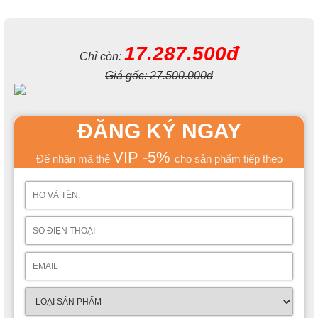
17.287.500đ
Chỉ còn:
Giá gốc:
27.500.000đ
Khung ghế sofa giường cũng được làm bằng sắt chất lượng
ĐĂNG KÝ NGAY
cao, giúp sản phẩm có khả năng chịu lực tốt và đảm bảo an
toàn cho người sử dụng.
VIP -5%
Để nhận mã thẻ
cho sản phẩm tiếp theo