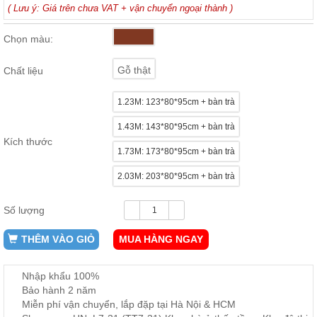
( Lưu ý: Giá trên chưa VAT + vận chuyển ngoại thành )
ăn,
ghế
ăn,
Chọn màu:
kệ
bếp
Gỗ thật
Chất liệu
Nội
Thất
1.23M: 123*80*95cm + bàn trà
Ban
Công,
1.43M: 143*80*95cm + bàn trà
Vườn
Kích thước
1.73M: 173*80*95cm + bàn trà
Bàn
ghế
ban
2.03M: 203*80*95cm + bàn trà
công,
xích
đu,
Số lượng
ghế...
THÊM VÀO GIỎ
MUA HÀNG NGAY
Phụ
Kiện
Nhập khẩu 100%
Trang
Bảo hành 2 năm
Trí
Miễn phí vận chuyển, lắp đặp tại Hà Nội & HCM
Cây
cảnh