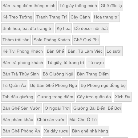
Bàn trang điểm thông minh
Tủ giày thông minh
Ghế độc lạ
Kệ Treo Tường
Tranh Trang Trí
Cây Cảnh
Hoa trang trí
Bình hoa, bát đĩa trang trí
Kệ hoa
Đồ decor nội thất
Thảm trải sàn
Sofa Phòng Khách
Ghế Quý Phi
Kệ Tivi Phòng Khách
Bàn Ghế
Bàn, Tủ Làm Việc
Lò sưởi
Bàn trà phòng khách
Tủ giầy, tủ trang trí
Tủ rượu
Bàn Trà Thủy Sinh
Bộ Giường Ngủ
Bàn Trang Điểm
Tủ Quần Áo
Bộ Bàn Ghế Phòng Ngủ
Bộ Phòng ngủ đồng bộ
Tab đầu giường
Gương trang điểm
Cây treo quần áo
Xích Đu
Bàn Ghế Sân Vườn
Ô Ngoài Trời
Giường Bãi Biển, Bể Bơi
Sản phẩm khác
Chòi sân vườn
Mái Che Ô Tô
Bàn Ghế Phòng Ăn
Xe đẩy rượu
Bàn ghế nhà hàng