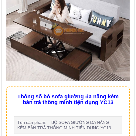
Thông số bộ sofa giường đa năng kèm
bàn trà thông minh tiện dụng YC13
Tên sản phẩm: BỘ SOFA GIƯỜNG ĐA NĂNG
KÈM BÀN TRÀ THÔNG MINH TIỆN DỤNG YC13