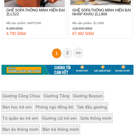
GHẾ SOFA THÔNG MINH HIỆN ĐẠI
GHẾ SOFA THÔNG MINH HIỆN ĐẠI
ZLL522
NHẬP KHẨU ZLL906
Với mẫu
ghế sofa giường
bằng đệm vải này, bạn không chỉ có
Mã sản phẩm: HAPO190
Mã sản phẩm: ZLL906
được sự thoải mái và êm ái mà còn có thể tạo điểm nhấn cho
9.200.000đ
128.600.000đ
không gian sống của mình. Hãy khám phá và lựa chọn cho
4.792.500đ
67.492.500đ
mình một mẫu đệm vải phù hợp để tạo nên không gian sống lý
tưởng và ấm cúng nhất cho gia đình bạn.
2
>>
1
Giường Công Chúa
Giường Tầng
Giường Boyson
Bàn học trẻ em
Phòng ngủ đồng bộ
Tab đầu giường
Tủ quần áo trẻ em
Giường cũi trẻ em
Sofa thông minh
Bàn ăn thông minh
Bàn trà thông minh