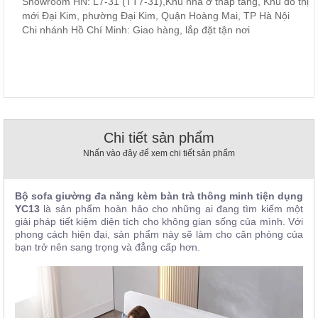
Showroom HN: L7-31 (TT7-31),Khu nhà ở thấp tầng, Khu đô thị
, đồ
mới Đại Kim, phường Đại Kim, Quận Hoàng Mai, TP Hà Nội
trang
Chi nhánh Hồ Chí Minh: Giao hàng, lắp đặt tận nơi
trí
Nội
Thất
Nhà
Hàng
Nội
Thất
Chi tiết sản phẩm
Nhà
Hàng
Nhấn vào đây để xem chi tiết sản phẩm
Bộ sofa giường đa năng kèm bàn trà thông minh tiện dụng
YC13
là sản phẩm hoàn hảo cho những ai đang tìm kiếm một
giải pháp tiết kiệm diện tích cho không gian sống của mình. Với
phong cách hiện đại, sản phẩm này sẽ làm cho căn phòng của
bạn trở nên sang trọng và đẳng cấp hơn.