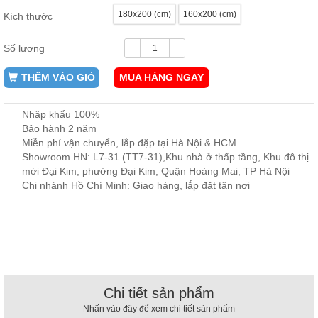
ăn,
180x200 (cm)
160x200 (cm)
Kích thước
ghế
ăn,
kệ
Số lượng
bếp
THÊM VÀO GIỎ
MUA HÀNG NGAY
Nội
Thất
Ban
Nhập khẩu 100%
Công,
Bảo hành 2 năm
Vườn
Miễn phí vận chuyển, lắp đặp tại Hà Nội & HCM
Bàn
Showroom HN: L7-31 (TT7-31),Khu nhà ở thấp tầng, Khu đô thị
ghế
mới Đại Kim, phường Đại Kim, Quận Hoàng Mai, TP Hà Nội
ban
Chi nhánh Hồ Chí Minh: Giao hàng, lắp đặt tận nơi
công,
xích
đu,
ghế...
Phụ
Kiện
Trang
Chi tiết sản phẩm
Trí
Cây
Nhấn vào đây để xem chi tiết sản phẩm
cảnh