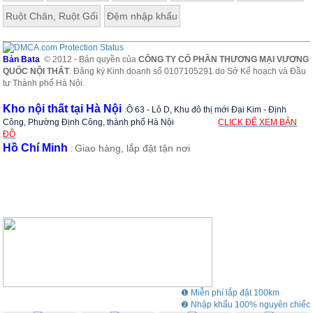
Ruột Chăn, Ruột Gối
Đệm nhập khẩu
Bản Bata
© 2012 - Bản quyền của
CÔNG TY CỔ PHẦN THƯƠNG MẠI VƯƠNG
QUỐC NỘI THẤT
. Đăng ký Kinh doanh số 0107105291 do Sở Kế hoạch và Đầu
tư Thành phố Hà Nội.
Kho nội thất tại Hà Nội
:
Ô 63 - Lô D, Khu đô thị mới Đại Kim - Định
Công, Phường Định Công, thành phố Hà Nội
CLICK ĐỂ XEM BẢN
ĐỒ
Hồ Chí Minh
Giao hàng, lắp đặt tận nơi
:
❶ Miễn phí lắp đặt 100km
❷ Nhập khẩu 100% nguyên chiếc