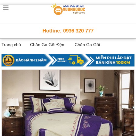
Trang
chủ
Nội
Hotline: 0936 320 777
Thất
Thông
Trang chủ
Chăn Ga Gối Đệm
Chăn Ga Gối
Minh
Nội
thất
thông
minh
Nội
Thất
Trẻ
Em
Giường
tầng,
bàn
học, tủ
sách
Nội