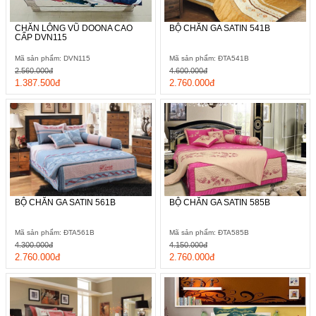
CHĂN LÔNG VŨ DOONA CAO
BỘ CHĂN GA SATIN 541B
CẤP DVN115
Mã sản phẩm: DVN115
Mã sản phẩm: ĐTA541B
2.560.000đ
4.600.000đ
1.387.500đ
2.760.000đ
BỘ CHĂN GA SATIN 561B
BỘ CHĂN GA SATIN 585B
Mã sản phẩm: ĐTA561B
Mã sản phẩm: ĐTA585B
4.300.000đ
4.150.000đ
2.760.000đ
2.760.000đ