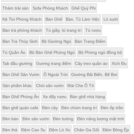
Thảm trải sàn
Sofa Phòng Khách
Ghế Quý Phi
Kệ Tivi Phòng Khách
Bàn Ghế
Bàn, Tủ Làm Việc
Lò sưởi
Bàn trà phòng khách
Tủ giầy, tủ trang trí
Tủ rượu
Bàn Trà Thủy Sinh
Bộ Giường Ngủ
Bàn Trang Điểm
Tủ Quần Áo
Bộ Bàn Ghế Phòng Ngủ
Bộ Phòng ngủ đồng bộ
Tab đầu giường
Gương trang điểm
Cây treo quần áo
Xích Đu
Bàn Ghế Sân Vườn
Ô Ngoài Trời
Giường Bãi Biển, Bể Bơi
Sản phẩm khác
Chòi sân vườn
Mái Che Ô Tô
Bàn Ghế Phòng Ăn
Xe đẩy rượu
Bàn ghế nhà hàng
Bàn ghế quán cafe
Đèn cây
Đèn chùm trang trí
Đèn ốp trần
Đèn bàn
Đèn sân vườn
Đèn tường
Đèn năng lượng mặt trời
Đèn thả
Đệm Cao Su
Đệm Lò Xo
Chăn Ga Gối
Đệm Bông Ép