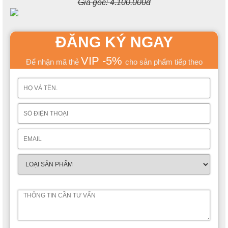
Giá gốc:
4.100.000đ
ĐĂNG KÝ NGAY
VIP -5%
Để nhận mã thẻ
cho sản phẩm tiếp theo