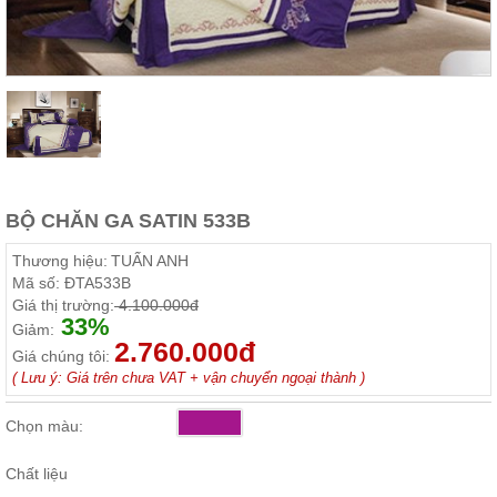
Thất
Phòng
Khách
Sofa,
tủ
rượu,
Bàn
trà...
Nội
BỘ CHĂN GA SATIN 533B
Thất
Phòng
Thương hiệu:
TUẤN ANH
Ngủ
Mã số:
ĐTA533B
Giường
Giá thị trường:
4.100.000đ
ngủ, tủ
33%
áo, bàn
Giảm:
trang
2.760.000đ
Giá chúng tôi:
điểm
( Lưu ý: Giá trên chưa VAT + vận chuyển ngoại thành )
Nội
Thất
Chọn màu:
Phòng
Ăn
Chất liệu
Bàn