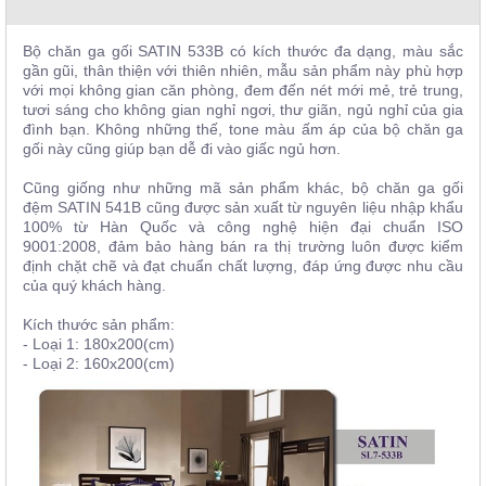
, đồ
trang
trí
Bộ chăn ga gối SATIN 533B có kích thước đa dạng, màu sắc
gần gũi, thân thiện với thiên nhiên, mẫu sản phẩm này phù hợp
Nội
với mọi không gian căn phòng, đem đến nét mới mẻ, trẻ trung,
tươi sáng cho không gian nghỉ ngơi, thư giãn, ngủ nghỉ của gia
Thất
đình bạn. Không những thế, tone màu ấm áp của bộ chăn ga
Nhà
gối này cũng giúp bạn dễ đi vào giấc ngủ hơn.
Hàng
Nội
Cũng giống như những mã sản phẩm khác, bộ chăn ga gối
Thất
đệm SATIN 541B cũng được sản xuất từ nguyên liệu nhập khẩu
Nhà
100% từ Hàn Quốc và công nghệ hiện đại chuẩn ISO
Hàng
9001:2008, đảm bảo hàng bán ra thị trường luôn được kiểm
định chặt chẽ và đạt chuẩn chất lượng, đáp ứng được nhu cầu
của quý khách hàng.
Kích thước sản phẩm:
- Loại 1: 180x200(cm)
- Loại 2: 160x200(cm)